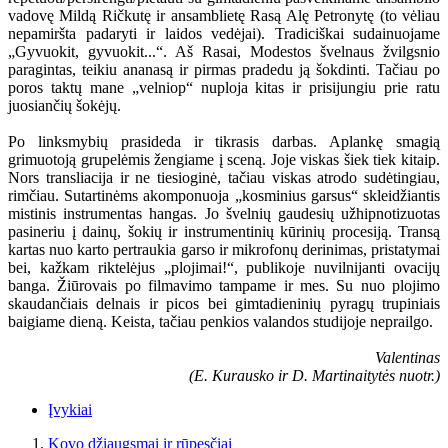
vadovę Mildą Ričkutę ir ansamblietę Rasą Alę Petronytę (to vėliau
nepamiršta padaryti ir laidos vedėjai). Tradiciškai sudainuojame
„Gyvuokit, gyvuokit...“. Aš Rasai, Modestos švelnaus žvilgsnio
paragintas, teikiu ananasą ir pirmas pradedu ją šokdinti. Tačiau po
poros taktų mane „velniop“ nuploja kitas ir prisijungiu prie ratu
juosiančių šokėjų.
Po linksmybių prasideda ir tikrasis darbas. Aplankę smagią
grimuotoją grupelėmis žengiame į sceną. Joje viskas šiek tiek kitaip.
Nors transliacija ir ne tiesioginė, tačiau viskas atrodo sudėtingiau,
rimčiau. Sutartinėms akomponuoja „kosminius garsus“ skleidžiantis
mistinis instrumentas hangas. Jo švelnių gaudesių užhipnotizuotas
pasineriu į dainų, šokių ir instrumentinių kūrinių procesiją. Transą
kartas nuo karto pertraukia garso ir mikrofonų derinimas, pristatymai
bei, kažkam riktelėjus „plojimai!“, publikoje nuvilnijanti ovacijų
banga. Žiūrovais po filmavimo tampame ir mes. Su nuo plojimo
skaudančiais delnais ir picos bei gimtadieninių pyragų trupiniais
baigiame dieną. Keista, tačiau penkios valandos studijoje neprailgo.
Valentinas
(E. Kurausko ir D. Martinaitytės nuotr.)
Įvykiai
Kovo džiaugsmai ir rūpesčiai