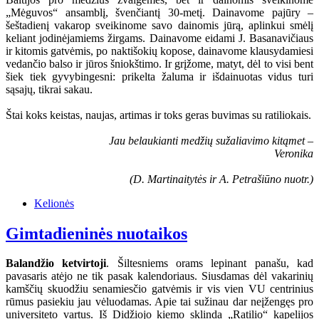
„Mėguvos“ ansamblį, švenčiantį 30-metį. Dainavome pajūry –
šeštadienį vakarop sveikinome savo dainomis jūrą, aplinkui smėlį
keliant jodinėjamiems žirgams. Dainavome eidami J. Basanavičiaus
ir kitomis gatvėmis, po naktišokių kopose, dainavome klausydamiesi
vedančio balso ir jūros šniokštimo. Ir grįžome, matyt, dėl to visi bent
šiek tiek gyvybingesni: prikelta žaluma ir išdainuotas vidus turi
sąsajų, tikrai sakau.
Štai koks keistas, naujas, artimas ir toks geras buvimas su ratiliokais.
Jau belaukianti medžių sužaliavimo kitąmet –
Veronika
(D. Martinaitytės ir A. Petrašiūno nuotr.)
Kelionės
Gimtadieninės nuotaikos
Balandžio ketvirtoji
. Šiltesniems orams lepinant panašu, kad
pavasaris atėjo ne tik pasak kalendoriaus. Siusdamas dėl vakarinių
kamščių skuodžiu senamiesčio gatvėmis ir vis vien VU centrinius
rūmus pasiekiu jau vėluodamas. Apie tai sužinau dar neįžengęs pro
universiteto vartus. Iš Didžiojo kiemo sklinda „Ratilio“ kapelijos