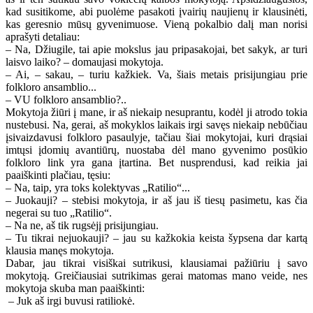
kad susitikome, abi puolėme pasakoti įvairių naujienų ir klausinėti,
kas geresnio mūsų gyvenimuose. Vieną pokalbio dalį man norisi
aprašyti detaliau:
– Na, Džiugile, tai apie mokslus jau pripasakojai, bet sakyk, ar turi
laisvo laiko? – domaujasi mokytoja.
– Ai, – sakau, – turiu kažkiek. Va, šiais metais prisijungiau prie
folkloro ansamblio...
– VU folkloro ansamblio?..
Mokytoja žiūri į mane, ir aš niekaip nesuprantu, kodėl ji atrodo tokia
nustebusi. Na, gerai, aš mokyklos laikais irgi savęs niekaip nebūčiau
įsivaizdavusi folkloro pasaulyje, tačiau šiai mokytojai, kuri drąsiai
imtųsi įdomių avantiūrų, nuostaba dėl mano gyvenimo posūkio
folkloro link yra gana įtartina. Bet nusprendusi, kad reikia jai
paaiškinti plačiau, tęsiu:
– Na, taip, yra toks kolektyvas „Ratilio“...
– Juokauji? – stebisi mokytoja, ir aš jau iš tiesų pasimetu, kas čia
negerai su tuo „Ratilio“.
– Na ne, aš tik rugsėjį prisijungiau.
– Tu tikrai nejuokauji? – jau su kažkokia keista šypsena dar kartą
klausia manęs mokytoja.
Dabar, jau tikrai visiškai sutrikusi, klausiamai pažiūriu į savo
mokytoją. Greičiausiai sutrikimas gerai matomas mano veide, nes
mokytoja skuba man paaiškinti:
– Juk aš irgi buvusi ratiliokė.