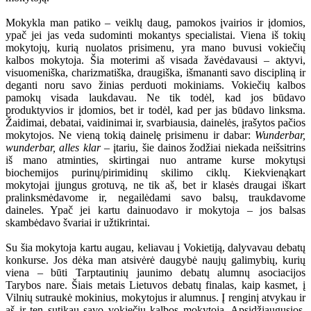
Mokykla man patiko – veiklų daug, pamokos įvairios ir įdomios,
ypač jei jas veda sudominti mokantys specialistai. Viena iš tokių
mokytojų, kurią nuolatos prisimenu, yra mano buvusi vokiečių
kalbos mokytoja. Šia moterimi aš visada žavėdavausi – aktyvi,
visuomeniška, charizmatiška, draugiška, išmananti savo discipliną ir
deganti noru savo žinias perduoti mokiniams. Vokiečių kalbos
pamokų visada laukdavau. Ne tik todėl, kad jos būdavo
produktyvios ir įdomios, bet ir todėl, kad per jas būdavo linksma.
Žaidimai, debatai, vaidinimai ir, svarbiausia, dainelės, įrašytos pačios
mokytojos. Ne vieną tokią dainelę prisimenu ir dabar:
Wunderbar,
wunderbar, alles klar
– įtariu, šie dainos žodžiai niekada neišsitrins
iš mano atminties, skirtingai nuo antrame kurse mokytųsi
biochemijos purinų/pirimidinų skilimo ciklų. Kiekvienąkart
mokytojai įjungus grotuvą, ne tik aš, bet ir klasės draugai iškart
pralinksmėdavome ir, negailėdami savo balsų, traukdavome
daineles. Ypač jei kartu dainuodavo ir mokytoja – jos balsas
skambėdavo švariai ir užtikrintai.
Su šia mokytoja kartu augau, keliavau į Vokietiją, dalyvavau debatų
konkurse. Jos dėka man atsivėrė daugybė naujų galimybių, kurių
viena – būti Tarptautinių jaunimo debatų alumnų asociacijos
Tarybos nare. Šiais metais Lietuvos debatų finalas, kaip kasmet, į
Vilnių sutraukė mokinius, mokytojus ir alumnus. Į renginį atvykau ir
aš ir ten sutikau savo vokiečių kalbos mokytoją. Apsidžiaugusios,