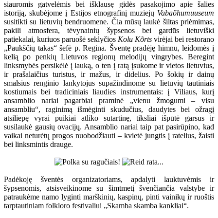
siauromis gatvelėmis bei išklausę gidės pasakojimo apie šalies
istoriją, skubėjome į Estijos etnografinį muziejų
Vabaõhumuuseum
susitikti su lietuvių bendruomene. Čia mūsų laukė šiltas priėmimas,
pakili atmosfera, tėvynainių šypsenos bei gardūs lietuviški
patiekalai, kuriuos paruošė seklyčios
Kolu Kõrts
virėjai bei restorano
„Paukščių takas“ šefė p. Regina. Šventę pradėję himnu, leidomės į
kelią po penkių Lietuvos regionų melodijų vingrybes. Beregint
linksmybės persikėlė į lauką, o ten į ratą įsukome ir vietos lietuvius,
ir prašalaičius turistus, ir mažus, ir didelius. Po šokių ir dainų
smalsius renginio lankytojus supažindinome su lietuvių tautiniais
kostiumais bei tradiciniais liaudies instrumentais: į Viliaus, kurį
ansamblio nariai pagarbiai praminė „vienu žmogumi – visu
ansambliu“, raginimą išmėginti skudučius, daudytes bei ožragį
atsiliepę vyrai puikiai atliko sutartinę, tiksliai išpūtė garsus ir
susilaukė gausių ovacijų. Ansamblio nariai taip pat pasirūpino, kad
vaikai neturėtų progos nuobodžiauti – kvietė jungtis į ratelius, žaisti
bei linksmintis drauge.
Padėkoję šventės organizatoriams, apdalyti lauktuvėmis ir
šypsenomis, atsisveikinome su šimtmetį švenčiančia valstybe ir
patraukėme namo lyginti marškinių, kaspinų, pinti vainikų ir ruoštis
tarptautiniam folkloro festivaliui „Skamba skamba kankliai“.