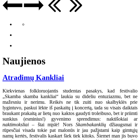
Naujienos
Atradimų Kankliai
Kiekvienas folkloruojantis studentas pasakys, kad festivalio
„Skamba skamba kankliai“ laukia su dideliu entuziazmu, bet ne
mažesniu ir nerimu. Reikės ne tik zuiti nuo skalbyklės prie
lygintuvo, paskui lėkte iš paskaitų į koncertą, tada su visais daiktais
braukant prakaitą ar lietų nuo kaktos gaudyti troleibuso, bet ir priimti
sunkius (esminius!) gyvenimo sprendimus: naktišokiai ar
naktimoksliai
– štai mįslė! Nors
Skambakanklių
džiaugsmai ir
rūpesčiai visada tokie pat malonūs ir jau pažįstami kaip gimtųjų
namų kertės, festivalis kaskart šiek tiek kitoks. Šiemet man jis buvo