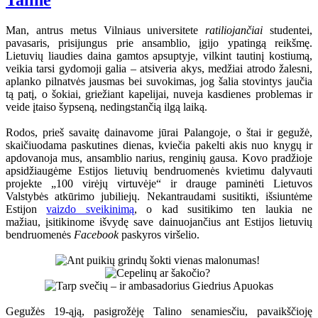
Taline
Man, antrus metus Vilniaus universitete
ratiliojančiai
studentei,
pavasaris, prisijungus prie ansamblio, įgijo ypatingą reikšmę.
Lietuvių liaudies daina gamtos apsuptyje, vilkint tautinį kostiumą,
veikia tarsi gydomoji galia – atsiveria akys, medžiai atrodo žalesni,
aplanko pilnatvės jausmas bei suvokimas, jog šalia stovintys jaučia
tą patį, o šokiai, griežiant kapelijai, nuveja kasdienes problemas ir
veide įtaiso šypseną, nedingstančią ilgą laiką.
Rodos, prieš savaitę dainavome jūrai Palangoje, o štai ir gegužė,
skaičiuodama paskutines dienas, kviečia pakelti akis nuo knygų ir
apdovanoja mus, ansamblio narius, renginių gausa. Kovo pradžioje
apsidžiaugėme Estijos lietuvių bendruomenės kvietimu dalyvauti
projekte „100 virėjų virtuvėje“ ir drauge paminėti Lietuvos
Valstybės atkūrimo jubiliejų. Nekantraudami susitikti, išsiuntėme
Estijon
vaizdo sveikinimą
, o kad susitikimo ten laukia ne
mažiau, įsitikinome išvydę save dainuojančius ant Estijos lietuvių
bendruomenės
Facebook
paskyros viršelio.
Gegužės 19-ąją, pasigrožėję Talino senamiesčiu, pavaikščioję