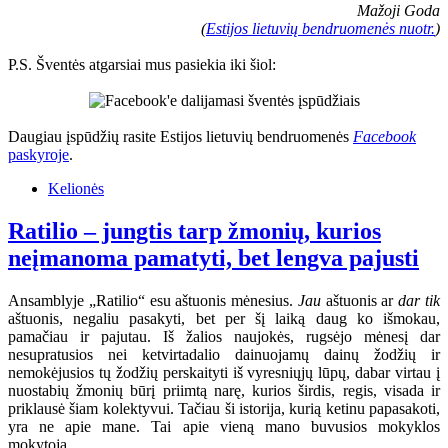
Mažoji Goda
(
Estijos lietuvių bendruomenės nuotr.
)
P.S. Šventės atgarsiai mus pasiekia iki šiol:
Daugiau įspūdžių rasite Estijos lietuvių bendruomenės
Facebook
paskyroje
.
Kelionės
Ratilio – jungtis tarp žmonių, kurios
neįmanoma pamatyti, bet lengva pajusti
Ansamblyje „Ratilio“ esu aštuonis mėnesius.
Jau
aštuonis ar
dar tik
aštuonis, negaliu pasakyti, bet per šį laiką daug ko išmokau,
pamačiau ir pajutau. Iš žalios naujokės, rugsėjo mėnesį dar
nesupratusios nei ketvirtadalio dainuojamų dainų žodžių ir
nemokėjusios tų žodžių perskaityti iš vyresniųjų lūpų, dabar virtau į
nuostabių žmonių būrį priimtą narę, kurios širdis, regis, visada ir
priklausė šiam kolektyvui. Tačiau ši istorija, kurią ketinu papasakoti,
yra ne apie mane. Tai apie vieną mano buvusios mokyklos
mokytoją.