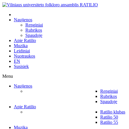
Naujienos
Renginiai
Rubrikos
Spaudoje
Apie Ratilio
Muzika
Leidiniai
Nuotraukos
EN
Susisiek
Menu
Naujienos
Renginiai
Rubrikos
Spaudoje
Apie Ratilio
Ratilio klubas
Ratilio 50
Ratilio 55
Muzika