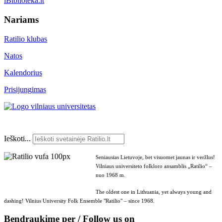
iBiblioteka.lt
Nariams
Ratilio klubas
Natos
Kalendorius
Prisijungimas
Ieškoti...
Seniausias Lietuvoje, bet visuomet jaunas ir veržlus!
Vilniaus universiteto folkloro ansamblis „Ratilio“ –
nuo 1968 m.
The oldest one in Lithuania, yet always young and
dashing! Vilnius University Folk Ensemble "Ratilio" – since 1968.
Bendraukime per / Follow us on