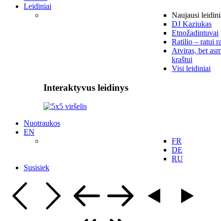
Leidiniai
Naujausi leidini
DJ Kaziukas
Etnožadintuvai
Ratilio – ratui r
Atviras, bet asm
kraštui
Visi leidiniai
Interaktyvus leidinys
Nuotraukos
EN
FR
DE
RU
Susisiek