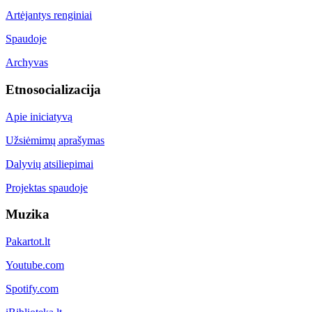
Artėjantys renginiai
Spaudoje
Archyvas
Etnosocializacija
Apie iniciatyvą
Užsiėmimų aprašymas
Dalyvių atsiliepimai
Projektas spaudoje
Muzika
Pakartot.lt
Youtube.com
Spotify.com