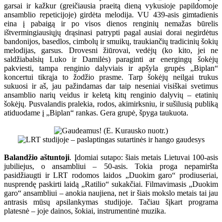
garsai ir kažkur (greičiausia praeitą dieną vykusioje papildomoje
ansamblio repeticijoje) girdėta melodija. VU 439-asis gimtadienis
eina į pabaigą ir po visos dienos renginių nemažas būrelis
ištvermingiausiųjų drąsinasi patrypti pagal ausiai dorai negirdėtus
bandonijos, basedlos, cimbolų ir smuikų, traukiančių tradicinių šokių
melodijas, garsus. Drovesni žiūrovai, vedėjų (ko kito, jei ne
saldžiabalsių Luko ir Damilės) paraginti ar energingų šokėjų
pakviesti, tampa renginio dalyviais ir apšyla grupės „Biplan“
koncertui tikrąja to žodžio prasme. Tarp šokėjų neilgai trukus
sukuosi ir aš, jau pažindamas dar taip neseniai visiškai svetimus
ansamblio narių veidus ir keletą kitų renginio dalyvių – etatinių
šokėjų. Pusvalandis pralekia, rodos, akimirksniu, ir sušilusią publiką
atiduodame į „Biplan“ rankas. Gera grupė, špyga taukuota.
Balandžio aštuntoji
. Įdomiai sutapo: šiais metais Lietuvai 100-asis
jubiliejus, o ansambliui – 50-asis. Tokia proga nepamiršta
pasidžiaugti ir LRT rodomos laidos „Duokim garo“ prodiuseriai,
nusprendę paskirti laidą „Ratilio“ sukakčiai. Filmavimasis „Duokim
garo“ ansambliui – anokia naujiena, net ir šiais mokslo metais tai jau
antrasis mūsų apsilankymas studijoje. Tačiau šįkart programa
platesnė – joje dainos, šokiai, instrumentinė muzika.