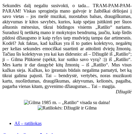
Sekundės dalį negaliu susivokti, o tada... TRAM-PAM-PAM-
PARAM! Viskas sproginėja mano galvoje ir žaibiškai dėliojasi į
savo vietas – jos meilė muzikai, nuostabus balsas, draugiškumas,
aktyvumas ir kitos savybės, kurios, kaip spėjau įsitikinti per šiuos
aštuonis mėnesius, tikrai būdingos visiems „Ratilio“ nariams.
Suradusi šį netikėtą mano ir mokytojos bendrumą, jaučiu, kaip širdis
pildosi džiaugsmo ir kaip ryšys tarp mudviejų tampa dar artimesnis.
Kodėl? Juk faktas, kad kažkas yra iš to paties kolektyvo, negalėtų
per kelias sekundes emociškai suartinti ar atitolinti dviejų žmonių.
Tačiau šis kolektyvas yra kai kas didesnio: aš – Džiugilė iš „Ratilio“;
ji – Gilma Plūkienė (spėkit, kur sutiko savo vyrą? :)) iš „Ratilio“.
Mes kartu ir dar daugybė kitų žmonių – iš „Ratilio“. Mus visus
kažkas sieja. Kažkas, ko įprastais būdais negalima pamatyti, bet ką
tikrai galima pajusti. Tai – bendrystė, vertybės, noras muzikuoti
kartu, nuoširdumas, draugiškumas, aktyvumas, kelionės, pagalba,
pagarba vienas kitam, gyvenimo džiaugsmas... Tai – magija.
Džiugilė
Aš – ratiliokas