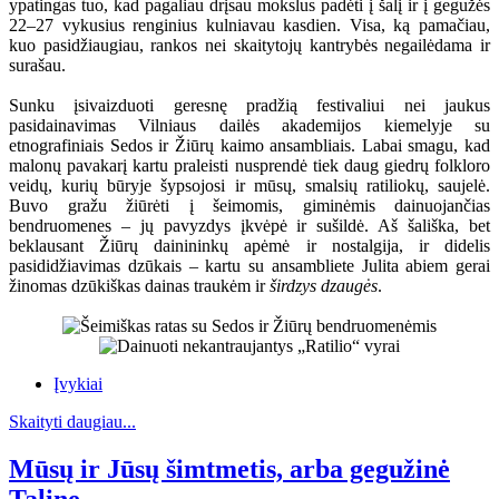
ypatingas tuo, kad pagaliau drįsau mokslus padėti į šalį ir į gegužės
22–27 vykusius renginius kulniavau kasdien. Visa, ką pamačiau,
kuo pasidžiaugiau, rankos nei skaitytojų kantrybės negailėdama ir
surašau.
Sunku įsivaizduoti geresnę pradžią festivaliui nei jaukus
pasidainavimas Vilniaus dailės akademijos kiemelyje su
etnografiniais Sedos ir Žiūrų kaimo ansambliais. Labai smagu, kad
malonų pavakarį kartu praleisti nusprendė tiek daug giedrų folkloro
veidų, kurių būryje šypsojosi ir mūsų, smalsių ratiliokų, saujelė.
Buvo gražu žiūrėti į šeimomis, giminėmis dainuojančias
bendruomenes – jų pavyzdys įkvėpė ir sušildė. Aš šališka, bet
beklausant Žiūrų dainininkų apėmė ir nostalgija, ir didelis
pasididžiavimas dzūkais – kartu su ansambliete Julita abiem gerai
žinomas dzūkiškas dainas traukėm ir
širdzys dzaugės
.
Įvykiai
Skaityti daugiau...
Mūsų ir Jūsų šimtmetis, arba gegužinė