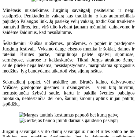
Minėtasis nusiteikimas Jurginių savaitgalį pasiteisino ir netgi
sustiprėjo. Penktadienio vakarą kas traukiniu, o kas automobiliais
pajudėjo Palangos link. Ją pasiekę vėlų vakarą, tradiciškai traukėme
pamatyti jūros, ten, virš tilto kybant jaunam mėnuliui, dainavome ir
žaidėme žaidimus, kad nesušaltume.
Šeštadieniui išaušus ruošėmės, puošėmės, o popiet ir pradėjome
Jurginių festivalį. Vyksmo daug: eisenos muzika ir šokiai, dainos ir
rateliai Birutės parke, mirguliuoja paletė spalvų sijonuose,
sermėgose, skarose ir kaklaskarėse. Tikrai Jurgis atrakino žemę:
saulė pliekė negailėdama, nesislapstydama, margindama sprogusius
medžius, lyg bandydama atkartoti visų sijonų raštus.
Sekmadienį popiet, vėl atsidūrę ant Birutės kalno, dalyvavome
Mišiose, giedojome giesmes ir džiaugėmės – vieni kitų buvimu,
nenustojančia žybsėti saule, kartu ir pakilia šventės pabaigos
nuotaika, neblėstančia dėl oro, šaunių žmonių aplink ir jau patirtų
įspūdžių.
Jurginių savaitgalis virto dainų savaitgaliu: nuo Birutės kalno ne tik
Baltijos pro medžius žvalgėmės, bet ir dainomis sveikinome