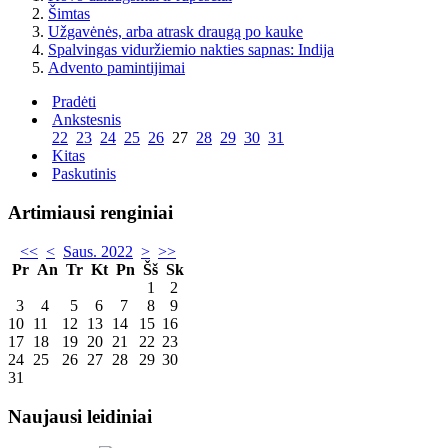
Šimtas
Užgavėnės, arba atrask draugą po kauke
Spalvingas viduržiemio nakties sapnas: Indija
Advento pamintijimai
Pradėti
Ankstesnis
22
23
24
25
26
27
28
29
30
31
Kitas
Paskutinis
Artimiausi renginiai
<<
<
Saus. 2022
>
>>
Pr
An
Tr
Kt
Pn
Šš
Sk
1
2
3
4
5
6
7
8
9
10
11
12
13
14
15
16
17
18
19
20
21
22
23
24
25
26
27
28
29
30
31
Naujausi leidiniai