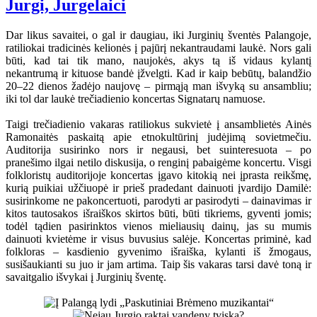
Jurgi, Jurgelaici
Dar likus savaitei, o gal ir daugiau, iki Jurginių šventės Palangoje,
ratiliokai tradicinės kelionės į pajūrį nekantraudami laukė. Nors gali
būti, kad tai tik mano, naujokės, akys tą iš vidaus kylantį
nekantrumą ir kituose bandė įžvelgti. Kad ir kaip bebūtų, balandžio
20–22 dienos žadėjo naujovę – pirmąją man išvyką su ansambliu;
iki tol dar laukė trečiadienio koncertas Signatarų namuose.
Taigi trečiadienio vakaras ratiliokus sukvietė į ansamblietės Ainės
Ramonaitės paskaitą apie etnokultūrinį judėjimą sovietmečiu.
Auditorija susirinko nors ir negausi, bet suinteresuota – po
pranešimo ilgai netilo diskusija, o renginį pabaigėme koncertu. Visgi
folkloristų auditorijoje koncertas įgavo kitokią nei įprasta reikšmę,
kurią puikiai užčiuopė ir prieš pradedant dainuoti įvardijo Damilė:
susirinkome ne pakoncertuoti, parodyti ar pasirodyti – dainavimas ir
kitos tautosakos išraiškos skirtos būti, būti tikriems, gyventi jomis;
todėl tądien pasirinktos vienos mieliausių dainų, jas su mumis
dainuoti kvietėme ir visus buvusius salėje. Koncertas priminė, kad
folkloras – kasdienio gyvenimo išraiška, kylanti iš žmogaus,
susišaukianti su juo ir jam artima. Taip šis vakaras tarsi davė toną ir
savaitgalio išvykai į Jurginių šventę.