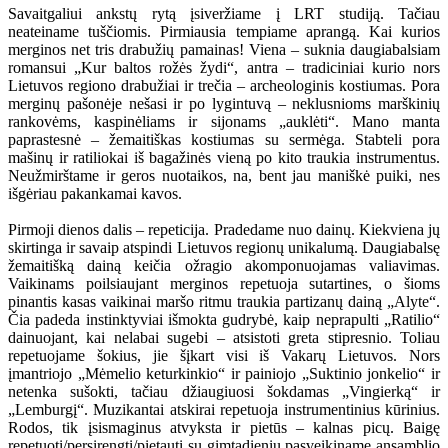
Savaitgaliui ankstų rytą įsiveržiame į LRT studiją. Tačiau
neateiname tuščiomis. Pirmiausia tempiame aprangą. Kai kurios
merginos net tris drabužių pamainas! Viena – suknia daugiabalsiam
romansui „Kur baltos rožės žydi“, antra – tradiciniai kurio nors
Lietuvos regiono drabužiai ir trečia – archeologinis kostiumas. Pora
merginų pašonėje nešasi ir po lygintuvą – neklusnioms marškinių
rankovėms, kaspinėliams ir sijonams „auklėti“. Mano manta
paprastesnė – žemaitiškas kostiumas su sermėga. Stabteli pora
mašinų ir ratiliokai iš bagažinės vieną po kito traukia instrumentus.
Neužmirštame ir geros nuotaikos, na, bent jau maniškė puiki, nes
išgėriau pakankamai kavos.
Pirmoji dienos dalis – repeticija. Pradedame nuo dainų. Kiekviena jų
skirtinga ir savaip atspindi Lietuvos regionų unikalumą. Daugiabalsę
žemaitišką dainą keičia ožragio akomponuojamas valiavimas.
Vaikinams poilsiaujant merginos repetuoja sutartines, o šioms
pinantis kasas vaikinai maršo ritmu traukia partizanų dainą „Alyte“.
Čia padeda instinktyviai išmokta gudrybė, kaip neprapulti „Ratilio“
dainuojant, kai nelabai sugebi – atsistoti greta stipresnio. Toliau
repetuojame šokius, jie šįkart visi iš Vakarų Lietuvos. Nors
įmantriojo „Mėmelio keturkinkio“ ir painiojo „Suktinio jonkelio“ ir
netenka sušokti, tačiau džiaugiuosi šokdamas „Vingierką“ ir
„Lemburgį“. Muzikantai atskirai repetuoja instrumentinius kūrinius.
Rodos, tik įsismaginus atvyksta ir pietūs – kalnas picų. Baigę
repetuoti/persirengti/pietauti su gimtadieniu pasveikiname ansamblio