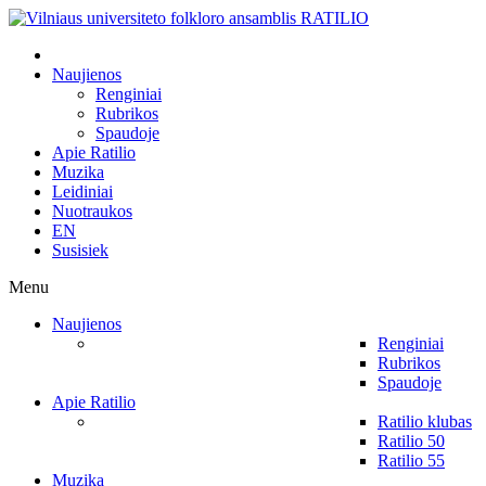
Naujienos
Renginiai
Rubrikos
Spaudoje
Apie Ratilio
Muzika
Leidiniai
Nuotraukos
EN
Susisiek
Menu
Naujienos
Renginiai
Rubrikos
Spaudoje
Apie Ratilio
Ratilio klubas
Ratilio 50
Ratilio 55
Muzika