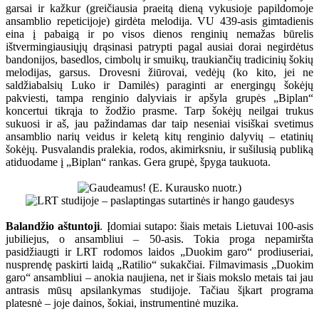
garsai ir kažkur (greičiausia praeitą dieną vykusioje papildomoje
ansamblio repeticijoje) girdėta melodija. VU 439-asis gimtadienis
eina į pabaigą ir po visos dienos renginių nemažas būrelis
ištvermingiausiųjų drąsinasi patrypti pagal ausiai dorai negirdėtus
bandonijos, basedlos, cimbolų ir smuikų, traukiančių tradicinių šokių
melodijas, garsus. Drovesni žiūrovai, vedėjų (ko kito, jei ne
saldžiabalsių Luko ir Damilės) paraginti ar energingų šokėjų
pakviesti, tampa renginio dalyviais ir apšyla grupės „Biplan“
koncertui tikrąja to žodžio prasme. Tarp šokėjų neilgai trukus
sukuosi ir aš, jau pažindamas dar taip neseniai visiškai svetimus
ansamblio narių veidus ir keletą kitų renginio dalyvių – etatinių
šokėjų. Pusvalandis pralekia, rodos, akimirksniu, ir sušilusią publiką
atiduodame į „Biplan“ rankas. Gera grupė, špyga taukuota.
Balandžio aštuntoji
. Įdomiai sutapo: šiais metais Lietuvai 100-asis
jubiliejus, o ansambliui – 50-asis. Tokia proga nepamiršta
pasidžiaugti ir LRT rodomos laidos „Duokim garo“ prodiuseriai,
nusprendę paskirti laidą „Ratilio“ sukakčiai. Filmavimasis „Duokim
garo“ ansambliui – anokia naujiena, net ir šiais mokslo metais tai jau
antrasis mūsų apsilankymas studijoje. Tačiau šįkart programa
platesnė – joje dainos, šokiai, instrumentinė muzika.