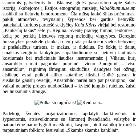
siauromis gatvelėmis bei išklausę gidės pasakojimo apie šalies
istoriją, skubėjome į Estijos etnografinį muziejų
Vabaõhumuuseum
susitikti su lietuvių bendruomene. Čia mūsų laukė šiltas priėmimas,
pakili atmosfera, tėvynainių šypsenos bei gardūs lietuviški
patiekalai, kuriuos paruošė seklyčios
Kolu Kõrts
virėjai bei restorano
„Paukščių takas“ šefė p. Regina. Šventę pradėję himnu, leidomės į
kelią po penkių Lietuvos regionų melodijų vingrybes. Beregint
linksmybės persikėlė į lauką, o ten į ratą įsukome ir vietos lietuvius,
ir prašalaičius turistus, ir mažus, ir didelius. Po šokių ir dainų
smalsius renginio lankytojus supažindinome su lietuvių tautiniais
kostiumais bei tradiciniais liaudies instrumentais: į Viliaus, kurį
ansamblio nariai pagarbiai praminė „vienu žmogumi – visu
ansambliu“, raginimą išmėginti skudučius, daudytes bei ožragį
atsiliepę vyrai puikiai atliko sutartinę, tiksliai išpūtė garsus ir
susilaukė gausių ovacijų. Ansamblio nariai taip pat pasirūpino, kad
vaikai neturėtų progos nuobodžiauti – kvietė jungtis į ratelius, žaisti
bei linksmintis drauge.
Padėkoję šventės organizatoriams, apdalyti lauktuvėmis ir
šypsenomis, atsisveikinome su šimtmetį švenčiančia valstybe ir
patraukėme namo lyginti marškinių, kaspinų, pinti vainikų ir ruoštis
tarptautiniam folkloro festivaliui „Skamba skamba kankliai“.