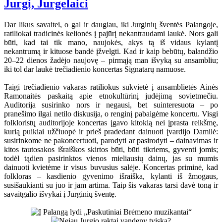
Jurgi, Jurgelaici
Dar likus savaitei, o gal ir daugiau, iki Jurginių šventės Palangoje,
ratiliokai tradicinės kelionės į pajūrį nekantraudami laukė. Nors gali
būti, kad tai tik mano, naujokės, akys tą iš vidaus kylantį
nekantrumą ir kituose bandė įžvelgti. Kad ir kaip bebūtų, balandžio
20–22 dienos žadėjo naujovę – pirmąją man išvyką su ansambliu;
iki tol dar laukė trečiadienio koncertas Signatarų namuose.
Taigi trečiadienio vakaras ratiliokus sukvietė į ansamblietės Ainės
Ramonaitės paskaitą apie etnokultūrinį judėjimą sovietmečiu.
Auditorija susirinko nors ir negausi, bet suinteresuota – po
pranešimo ilgai netilo diskusija, o renginį pabaigėme koncertu. Visgi
folkloristų auditorijoje koncertas įgavo kitokią nei įprasta reikšmę,
kurią puikiai užčiuopė ir prieš pradedant dainuoti įvardijo Damilė:
susirinkome ne pakoncertuoti, parodyti ar pasirodyti – dainavimas ir
kitos tautosakos išraiškos skirtos būti, būti tikriems, gyventi jomis;
todėl tądien pasirinktos vienos mieliausių dainų, jas su mumis
dainuoti kvietėme ir visus buvusius salėje. Koncertas priminė, kad
folkloras – kasdienio gyvenimo išraiška, kylanti iš žmogaus,
susišaukianti su juo ir jam artima. Taip šis vakaras tarsi davė toną ir
savaitgalio išvykai į Jurginių šventę.