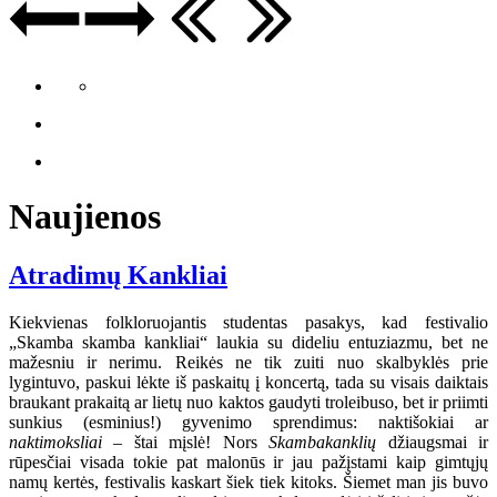
Naujienos
Atradimų Kankliai
Kiekvienas folkloruojantis studentas pasakys, kad festivalio
„Skamba skamba kankliai“ laukia su dideliu entuziazmu, bet ne
mažesniu ir nerimu. Reikės ne tik zuiti nuo skalbyklės prie
lygintuvo, paskui lėkte iš paskaitų į koncertą, tada su visais daiktais
braukant prakaitą ar lietų nuo kaktos gaudyti troleibuso, bet ir priimti
sunkius (esminius!) gyvenimo sprendimus: naktišokiai ar
naktimoksliai
– štai mįslė! Nors
Skambakanklių
džiaugsmai ir
rūpesčiai visada tokie pat malonūs ir jau pažįstami kaip gimtųjų
namų kertės, festivalis kaskart šiek tiek kitoks. Šiemet man jis buvo