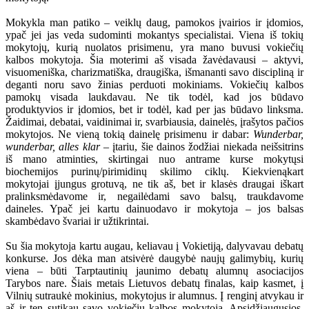
Mokykla man patiko – veiklų daug, pamokos įvairios ir įdomios,
ypač jei jas veda sudominti mokantys specialistai. Viena iš tokių
mokytojų, kurią nuolatos prisimenu, yra mano buvusi vokiečių
kalbos mokytoja. Šia moterimi aš visada žavėdavausi – aktyvi,
visuomeniška, charizmatiška, draugiška, išmananti savo discipliną ir
deganti noru savo žinias perduoti mokiniams. Vokiečių kalbos
pamokų visada laukdavau. Ne tik todėl, kad jos būdavo
produktyvios ir įdomios, bet ir todėl, kad per jas būdavo linksma.
Žaidimai, debatai, vaidinimai ir, svarbiausia, dainelės, įrašytos pačios
mokytojos. Ne vieną tokią dainelę prisimenu ir dabar:
Wunderbar,
wunderbar, alles klar
– įtariu, šie dainos žodžiai niekada neišsitrins
iš mano atminties, skirtingai nuo antrame kurse mokytųsi
biochemijos purinų/pirimidinų skilimo ciklų. Kiekvienąkart
mokytojai įjungus grotuvą, ne tik aš, bet ir klasės draugai iškart
pralinksmėdavome ir, negailėdami savo balsų, traukdavome
daineles. Ypač jei kartu dainuodavo ir mokytoja – jos balsas
skambėdavo švariai ir užtikrintai.
Su šia mokytoja kartu augau, keliavau į Vokietiją, dalyvavau debatų
konkurse. Jos dėka man atsivėrė daugybė naujų galimybių, kurių
viena – būti Tarptautinių jaunimo debatų alumnų asociacijos
Tarybos nare. Šiais metais Lietuvos debatų finalas, kaip kasmet, į
Vilnių sutraukė mokinius, mokytojus ir alumnus. Į renginį atvykau ir
aš ir ten sutikau savo vokiečių kalbos mokytoją. Apsidžiaugusios,