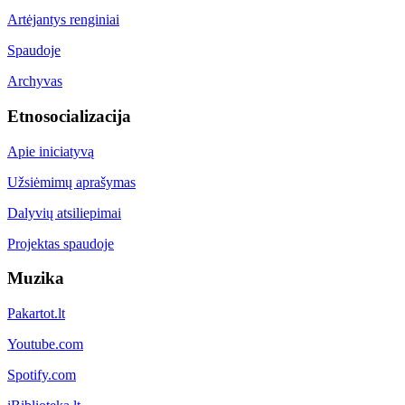
Artėjantys renginiai
Spaudoje
Archyvas
Etnosocializacija
Apie iniciatyvą
Užsiėmimų aprašymas
Dalyvių atsiliepimai
Projektas spaudoje
Muzika
Pakartot.lt
Youtube.com
Spotify.com