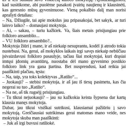
kad susitikome, abi puolėme pasakoti įvairių naujienų ir klausinėti,
kas geresnio mūsų gyvenimuose. Vieną pokalbio dalį man norisi
aprašyti detaliau:
– Na, Džiugile, tai apie mokslus jau pripasakojai, bet sakyk, ar turi
laisvo laiko? – domaujasi mokytoja.
– Ai, – sakau, – turiu kažkiek. Va, šiais metais prisijungiau prie
folkloro ansamblio...
– VU folkloro ansamblio?..
Mokytoja žiūri į mane, ir aš niekaip nesuprantu, kodėl ji atrodo tokia
nustebusi. Na, gerai, aš mokyklos laikais irgi savęs niekaip nebūčiau
įsivaizdavusi folkloro pasaulyje, tačiau šiai mokytojai, kuri drąsiai
imtųsi įdomių avantiūrų, nuostaba dėl mano gyvenimo posūkio
folkloro link yra gana įtartina. Bet nusprendusi, kad reikia jai
paaiškinti plačiau, tęsiu:
– Na, taip, yra toks kolektyvas „Ratilio“...
– Juokauji? – stebisi mokytoja, ir aš jau iš tiesų pasimetu, kas čia
negerai su tuo „Ratilio“.
– Na ne, aš tik rugsėjį prisijungiau.
– Tu tikrai nejuokauji? – jau su kažkokia keista šypsena dar kartą
klausia manęs mokytoja.
Dabar, jau tikrai visiškai sutrikusi, klausiamai pažiūriu į savo
mokytoją. Greičiausiai sutrikimas gerai matomas mano veide, nes
mokytoja skuba man paaiškinti:
– Juk aš irgi buvusi ratiliokė.