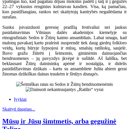
ypatingas tuo, kad pagaliau drįsau mokslus padėti į šalį ir į gegužės
22–27 vykusius renginius kulniavau kasdien. Visa, ką pamačiau,
kuo pasidžiaugiau, rankos nei skaitytojų kantrybės negailėdama ir
surašau.
Sunku įsivaizduoti geresnę pradžią festivaliui nei jaukus
pasidainavimas Vilniaus dailės akademijos kiemelyje su
etnografiniais Sedos ir Žiūrų kaimo ansambliais. Labai smagu, kad
malonų pavakarį kartu praleisti nusprendė tiek daug giedrų folkloro
veidų, kurių būryje šypsojosi ir mūsų, smalsių ratiliokų, saujelė.
Buvo gražu žiūrėti į šeimomis, giminėmis dainuojančias
bendruomenes – jų pavyzdys įkvėpė ir sušildė. Aš šališka, bet
beklausant Žiūrų dainininkų apėmė ir nostalgija, ir didelis
pasididžiavimas dzūkais – kartu su ansambliete Julita abiem gerai
žinomas dzūkiškas dainas traukėm ir
širdzys dzaugės
.
Įvykiai
Skaityti daugiau...
Mūsų ir Jūsų šimtmetis, arba gegužinė