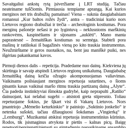
Savaitgaliui ankstų rytą įsiveržiame į LRT studiją. Tačiau
neateiname tuščiomis. Pirmiausia tempiame aprangą. Kai kurios
merginos net tris drabužių pamainas! Viena – suknia daugiabalsiam
romansui „Kur baltos rožės žydi“, antra – tradiciniai kurio nors
Lietuvos regiono drabužiai ir trečia – archeologinis kostiumas. Pora
merginų pašonėje nešasi ir po lygintuvą – neklusnioms marškinių
rankovėms, kaspinėliams ir sijonams „auklėti“. Mano manta
paprastesnė – žemaitiškas kostiumas su sermėga. Stabteli pora
mašinų ir ratiliokai iš bagažinės vieną po kito traukia instrumentus.
Neužmirštame ir geros nuotaikos, na, bent jau maniškė puiki, nes
išgėriau pakankamai kavos.
Pirmoji dienos dalis – repeticija. Pradedame nuo dainų. Kiekviena jų
skirtinga ir savaip atspindi Lietuvos regionų unikalumą. Daugiabalsę
žemaitišką dainą keičia ožragio akomponuojamas valiavimas.
Vaikinams poilsiaujant merginos repetuoja sutartines, o šioms
pinantis kasas vaikinai maršo ritmu traukia partizanų dainą „Alyte“.
Čia padeda instinktyviai išmokta gudrybė, kaip neprapulti „Ratilio“
dainuojant, kai nelabai sugebi – atsistoti greta stipresnio. Toliau
repetuojame šokius, jie šįkart visi iš Vakarų Lietuvos. Nors
įmantriojo „Mėmelio keturkinkio“ ir painiojo „Suktinio jonkelio“ ir
netenka sušokti, tačiau džiaugiuosi šokdamas „Vingierką“ ir
„Lemburgį“. Muzikantai atskirai repetuoja instrumentinius kūrinius.
Rodos, tik įsismaginus atvyksta ir pietūs – kalnas picų. Baigę
repetuoti/persirengti/pietauti su gimtadieniu pasveikiname ansamblio