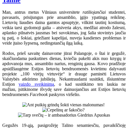
Taline
Man, antrus metus Vilniaus universitete
ratiliojančiai
studentei,
pavasaris, prisijungus prie ansamblio, įgijo ypatingą reikšmę.
Lietuvių liaudies daina gamtos apsuptyje, vilkint tautinį kostiumą,
veikia tarsi gydomoji galia – atsiveria akys, medžiai atrodo žalesni,
aplanko pilnatvės jausmas bei suvokimas, jog šalia stovintys jaučia
tą patį, o šokiai, griežiant kapelijai, nuveja kasdienes problemas ir
veide įtaiso šypseną, nedingstančią ilgą laiką.
Rodos, prieš savaitę dainavome jūrai Palangoje, o štai ir gegužė,
skaičiuodama paskutines dienas, kviečia pakelti akis nuo knygų ir
apdovanoja mus, ansamblio narius, renginių gausa. Kovo pradžioje
apsidžiaugėme Estijos lietuvių bendruomenės kvietimu dalyvauti
projekte „100 virėjų virtuvėje“ ir drauge paminėti Lietuvos
Valstybės atkūrimo jubiliejų. Nekantraudami susitikti, išsiuntėme
Estijon
vaizdo sveikinimą
, o kad susitikimo ten laukia ne
mažiau, įsitikinome išvydę save dainuojančius ant Estijos lietuvių
bendruomenės
Facebook
paskyros viršelio.
Gegužės 19-ąją, pasigrožėję Talino senamiesčiu, pavaikščioję