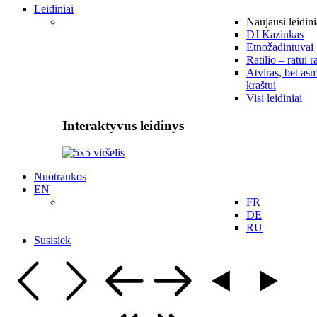
Leidiniai
Naujausi leidini
DJ Kaziukas
Etnožadintuvai
Ratilio – ratui r
Atviras, bet asm
kraštui
Visi leidiniai
Interaktyvus leidinys
Nuotraukos
EN
FR
DE
RU
Susisiek