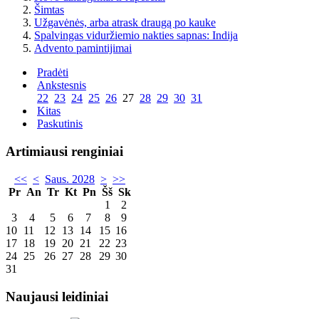
Šimtas
Užgavėnės, arba atrask draugą po kauke
Spalvingas viduržiemio nakties sapnas: Indija
Advento pamintijimai
Pradėti
Ankstesnis
22
23
24
25
26
27
28
29
30
31
Kitas
Paskutinis
Artimiausi renginiai
<<
<
Saus. 2028
>
>>
Pr
An
Tr
Kt
Pn
Šš
Sk
1
2
3
4
5
6
7
8
9
10
11
12
13
14
15
16
17
18
19
20
21
22
23
24
25
26
27
28
29
30
31
Naujausi leidiniai