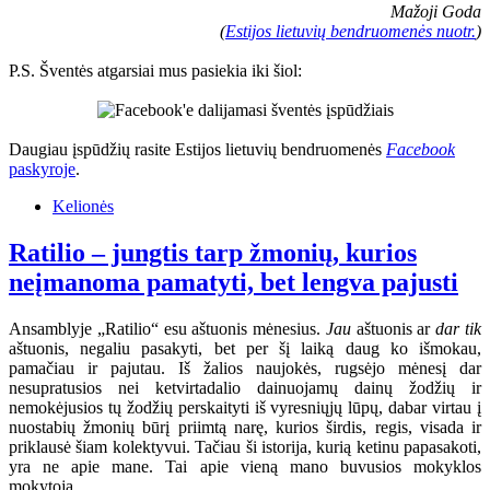
Mažoji Goda
(
Estijos lietuvių bendruomenės nuotr.
)
P.S. Šventės atgarsiai mus pasiekia iki šiol:
Daugiau įspūdžių rasite Estijos lietuvių bendruomenės
Facebook
paskyroje
.
Kelionės
Ratilio – jungtis tarp žmonių, kurios
neįmanoma pamatyti, bet lengva pajusti
Ansamblyje „Ratilio“ esu aštuonis mėnesius.
Jau
aštuonis ar
dar tik
aštuonis, negaliu pasakyti, bet per šį laiką daug ko išmokau,
pamačiau ir pajutau. Iš žalios naujokės, rugsėjo mėnesį dar
nesupratusios nei ketvirtadalio dainuojamų dainų žodžių ir
nemokėjusios tų žodžių perskaityti iš vyresniųjų lūpų, dabar virtau į
nuostabių žmonių būrį priimtą narę, kurios širdis, regis, visada ir
priklausė šiam kolektyvui. Tačiau ši istorija, kurią ketinu papasakoti,
yra ne apie mane. Tai apie vieną mano buvusios mokyklos
mokytoją.