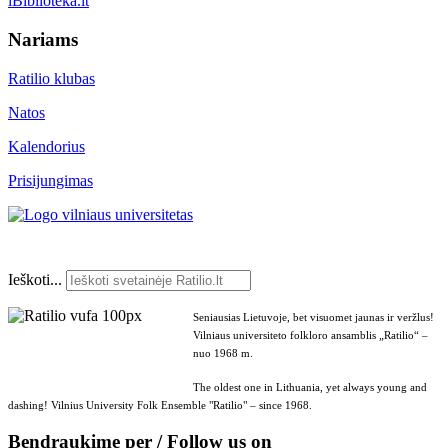
iBiblioteka.lt
Nariams
Ratilio klubas
Natos
Kalendorius
Prisijungimas
Ieškoti...
Seniausias Lietuvoje, bet visuomet jaunas ir veržlus!
Vilniaus universiteto folkloro ansamblis „Ratilio“ –
nuo 1968 m.
The oldest one in Lithuania, yet always young and
dashing! Vilnius University Folk Ensemble "Ratilio" – since 1968.
Bendraukime per / Follow us on