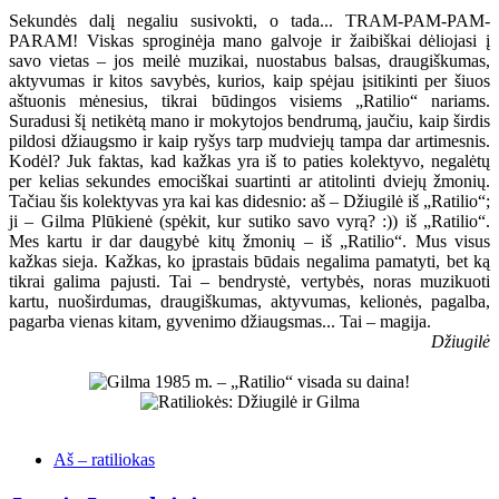
Sekundės dalį negaliu susivokti, o tada... TRAM-PAM-PAM-
PARAM! Viskas sproginėja mano galvoje ir žaibiškai dėliojasi į
savo vietas – jos meilė muzikai, nuostabus balsas, draugiškumas,
aktyvumas ir kitos savybės, kurios, kaip spėjau įsitikinti per šiuos
aštuonis mėnesius, tikrai būdingos visiems „Ratilio“ nariams.
Suradusi šį netikėtą mano ir mokytojos bendrumą, jaučiu, kaip širdis
pildosi džiaugsmo ir kaip ryšys tarp mudviejų tampa dar artimesnis.
Kodėl? Juk faktas, kad kažkas yra iš to paties kolektyvo, negalėtų
per kelias sekundes emociškai suartinti ar atitolinti dviejų žmonių.
Tačiau šis kolektyvas yra kai kas didesnio: aš – Džiugilė iš „Ratilio“;
ji – Gilma Plūkienė (spėkit, kur sutiko savo vyrą? :)) iš „Ratilio“.
Mes kartu ir dar daugybė kitų žmonių – iš „Ratilio“. Mus visus
kažkas sieja. Kažkas, ko įprastais būdais negalima pamatyti, bet ką
tikrai galima pajusti. Tai – bendrystė, vertybės, noras muzikuoti
kartu, nuoširdumas, draugiškumas, aktyvumas, kelionės, pagalba,
pagarba vienas kitam, gyvenimo džiaugsmas... Tai – magija.
Džiugilė
Aš – ratiliokas