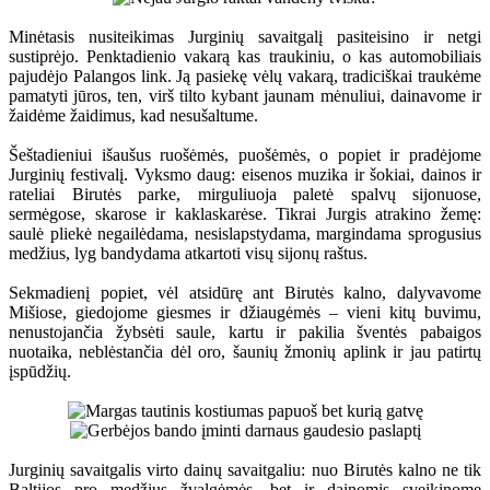
Minėtasis nusiteikimas Jurginių savaitgalį pasiteisino ir netgi
sustiprėjo. Penktadienio vakarą kas traukiniu, o kas automobiliais
pajudėjo Palangos link. Ją pasiekę vėlų vakarą, tradiciškai traukėme
pamatyti jūros, ten, virš tilto kybant jaunam mėnuliui, dainavome ir
žaidėme žaidimus, kad nesušaltume.
Šeštadieniui išaušus ruošėmės, puošėmės, o popiet ir pradėjome
Jurginių festivalį. Vyksmo daug: eisenos muzika ir šokiai, dainos ir
rateliai Birutės parke, mirguliuoja paletė spalvų sijonuose,
sermėgose, skarose ir kaklaskarėse. Tikrai Jurgis atrakino žemę:
saulė pliekė negailėdama, nesislapstydama, margindama sprogusius
medžius, lyg bandydama atkartoti visų sijonų raštus.
Sekmadienį popiet, vėl atsidūrę ant Birutės kalno, dalyvavome
Mišiose, giedojome giesmes ir džiaugėmės – vieni kitų buvimu,
nenustojančia žybsėti saule, kartu ir pakilia šventės pabaigos
nuotaika, neblėstančia dėl oro, šaunių žmonių aplink ir jau patirtų
įspūdžių.
Jurginių savaitgalis virto dainų savaitgaliu: nuo Birutės kalno ne tik
Baltijos pro medžius žvalgėmės, bet ir dainomis sveikinome