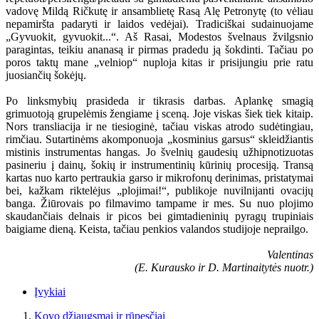
vadovę Mildą Ričkutę ir ansamblietę Rasą Alę Petronytę (to vėliau
nepamiršta padaryti ir laidos vedėjai). Tradiciškai sudainuojame
„Gyvuokit, gyvuokit...“. Aš Rasai, Modestos švelnaus žvilgsnio
paragintas, teikiu ananasą ir pirmas pradedu ją šokdinti. Tačiau po
poros taktų mane „velniop“ nuploja kitas ir prisijungiu prie ratu
juosiančių šokėjų.
Po linksmybių prasideda ir tikrasis darbas. Aplankę smagią
grimuotoją grupelėmis žengiame į sceną. Joje viskas šiek tiek kitaip.
Nors transliacija ir ne tiesioginė, tačiau viskas atrodo sudėtingiau,
rimčiau. Sutartinėms akomponuoja „kosminius garsus“ skleidžiantis
mistinis instrumentas hangas. Jo švelnių gaudesių užhipnotizuotas
pasineriu į dainų, šokių ir instrumentinių kūrinių procesiją. Transą
kartas nuo karto pertraukia garso ir mikrofonų derinimas, pristatymai
bei, kažkam riktelėjus „plojimai!“, publikoje nuvilnijanti ovacijų
banga. Žiūrovais po filmavimo tampame ir mes. Su nuo plojimo
skaudančiais delnais ir picos bei gimtadieninių pyragų trupiniais
baigiame dieną. Keista, tačiau penkios valandos studijoje neprailgo.
Valentinas
(E. Kurausko ir D. Martinaitytės nuotr.)
Įvykiai
Kovo džiaugsmai ir rūpesčiai