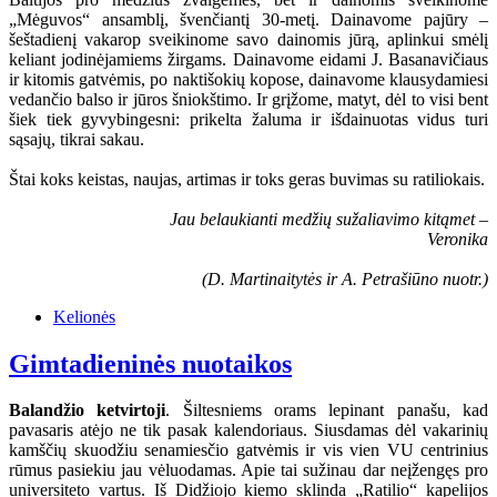
„Mėguvos“ ansamblį, švenčiantį 30-metį. Dainavome pajūry –
šeštadienį vakarop sveikinome savo dainomis jūrą, aplinkui smėlį
keliant jodinėjamiems žirgams. Dainavome eidami J. Basanavičiaus
ir kitomis gatvėmis, po naktišokių kopose, dainavome klausydamiesi
vedančio balso ir jūros šniokštimo. Ir grįžome, matyt, dėl to visi bent
šiek tiek gyvybingesni: prikelta žaluma ir išdainuotas vidus turi
sąsajų, tikrai sakau.
Štai koks keistas, naujas, artimas ir toks geras buvimas su ratiliokais.
Jau belaukianti medžių sužaliavimo kitąmet –
Veronika
(D. Martinaitytės ir A. Petrašiūno nuotr.)
Kelionės
Gimtadieninės nuotaikos
Balandžio ketvirtoji
. Šiltesniems orams lepinant panašu, kad
pavasaris atėjo ne tik pasak kalendoriaus. Siusdamas dėl vakarinių
kamščių skuodžiu senamiesčio gatvėmis ir vis vien VU centrinius
rūmus pasiekiu jau vėluodamas. Apie tai sužinau dar neįžengęs pro
universiteto vartus. Iš Didžiojo kiemo sklinda „Ratilio“ kapelijos