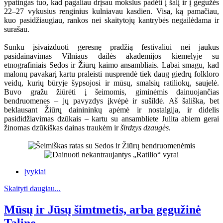
ypatingas tuo, kad pagaliau drįsau mokslus padėti į šalį ir į gegužės
22–27 vykusius renginius kulniavau kasdien. Visa, ką pamačiau,
kuo pasidžiaugiau, rankos nei skaitytojų kantrybės negailėdama ir
surašau.
Sunku įsivaizduoti geresnę pradžią festivaliui nei jaukus
pasidainavimas Vilniaus dailės akademijos kiemelyje su
etnografiniais Sedos ir Žiūrų kaimo ansambliais. Labai smagu, kad
malonų pavakarį kartu praleisti nusprendė tiek daug giedrų folkloro
veidų, kurių būryje šypsojosi ir mūsų, smalsių ratiliokų, saujelė.
Buvo gražu žiūrėti į šeimomis, giminėmis dainuojančias
bendruomenes – jų pavyzdys įkvėpė ir sušildė. Aš šališka, bet
beklausant Žiūrų dainininkų apėmė ir nostalgija, ir didelis
pasididžiavimas dzūkais – kartu su ansambliete Julita abiem gerai
žinomas dzūkiškas dainas traukėm ir
širdzys dzaugės
.
Įvykiai
Skaityti daugiau...
Mūsų ir Jūsų šimtmetis, arba gegužinė