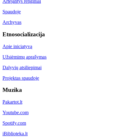
Artėjantys renginiai
Spaudoje
Archyvas
Etnosocializacija
Apie iniciatyvą
Užsiėmimų aprašymas
Dalyvių atsiliepimai
Projektas spaudoje
Muzika
Pakartot.lt
Youtube.com
Spotify.com
iBiblioteka.lt