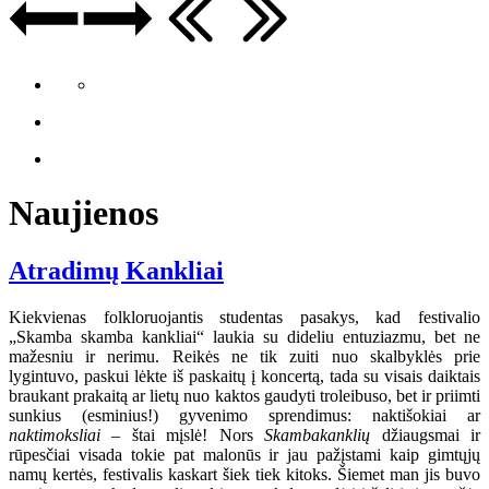
Naujienos
Atradimų Kankliai
Kiekvienas folkloruojantis studentas pasakys, kad festivalio
„Skamba skamba kankliai“ laukia su dideliu entuziazmu, bet ne
mažesniu ir nerimu. Reikės ne tik zuiti nuo skalbyklės prie
lygintuvo, paskui lėkte iš paskaitų į koncertą, tada su visais daiktais
braukant prakaitą ar lietų nuo kaktos gaudyti troleibuso, bet ir priimti
sunkius (esminius!) gyvenimo sprendimus: naktišokiai ar
naktimoksliai
– štai mįslė! Nors
Skambakanklių
džiaugsmai ir
rūpesčiai visada tokie pat malonūs ir jau pažįstami kaip gimtųjų
namų kertės, festivalis kaskart šiek tiek kitoks. Šiemet man jis buvo