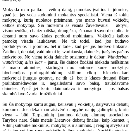
Mokykla man patiko – veiklų daug, pamokos įvairios ir įdomios,
ypač jei jas veda sudominti mokantys specialistai. Viena iš tokių
mokytojų, kurią nuolatos prisimenu, yra mano buvusi vokiečių
kalbos mokytoja. Šia moterimi aš visada žavėdavausi – aktyvi,
visuomeniška, charizmatiška, draugiška, išmananti savo discipliną ir
deganti noru savo žinias perduoti mokiniams. Vokiečių kalbos
pamokų visada laukdavau. Ne tik todėl, kad jos būdavo
produktyvios ir įdomios, bet ir todėl, kad per jas būdavo linksma.
Žaidimai, debatai, vaidinimai ir, svarbiausia, dainelės, įrašytos pačios
mokytojos. Ne vieną tokią dainelę prisimenu ir dabar:
Wunderbar,
wunderbar, alles klar
– įtariu, šie dainos žodžiai niekada neišsitrins
iš mano atminties, skirtingai nuo antrame kurse mokytųsi
biochemijos purinų/pirimidinų skilimo ciklų. Kiekvienąkart
mokytojai įjungus grotuvą, ne tik aš, bet ir klasės draugai iškart
pralinksmėdavome ir, negailėdami savo balsų, traukdavome
daineles. Ypač jei kartu dainuodavo ir mokytoja – jos balsas
skambėdavo švariai ir užtikrintai.
Su šia mokytoja kartu augau, keliavau į Vokietiją, dalyvavau debatų
konkurse. Jos dėka man atsivėrė daugybė naujų galimybių, kurių
viena – būti Tarptautinių jaunimo debatų alumnų asociacijos
Tarybos nare. Šiais metais Lietuvos debatų finalas, kaip kasmet, į
Vilnių sutraukė mokinius, mokytojus ir alumnus. Į renginį atvykau ir
aš ir ten sutikau savo vokiečių kalbos mokytoją. Apsidžiaugusios,