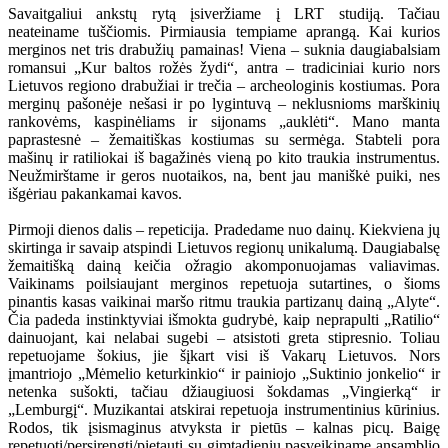
Savaitgaliui ankstų rytą įsiveržiame į LRT studiją. Tačiau
neateiname tuščiomis. Pirmiausia tempiame aprangą. Kai kurios
merginos net tris drabužių pamainas! Viena – suknia daugiabalsiam
romansui „Kur baltos rožės žydi“, antra – tradiciniai kurio nors
Lietuvos regiono drabužiai ir trečia – archeologinis kostiumas. Pora
merginų pašonėje nešasi ir po lygintuvą – neklusnioms marškinių
rankovėms, kaspinėliams ir sijonams „auklėti“. Mano manta
paprastesnė – žemaitiškas kostiumas su sermėga. Stabteli pora
mašinų ir ratiliokai iš bagažinės vieną po kito traukia instrumentus.
Neužmirštame ir geros nuotaikos, na, bent jau maniškė puiki, nes
išgėriau pakankamai kavos.
Pirmoji dienos dalis – repeticija. Pradedame nuo dainų. Kiekviena jų
skirtinga ir savaip atspindi Lietuvos regionų unikalumą. Daugiabalsę
žemaitišką dainą keičia ožragio akomponuojamas valiavimas.
Vaikinams poilsiaujant merginos repetuoja sutartines, o šioms
pinantis kasas vaikinai maršo ritmu traukia partizanų dainą „Alyte“.
Čia padeda instinktyviai išmokta gudrybė, kaip neprapulti „Ratilio“
dainuojant, kai nelabai sugebi – atsistoti greta stipresnio. Toliau
repetuojame šokius, jie šįkart visi iš Vakarų Lietuvos. Nors
įmantriojo „Mėmelio keturkinkio“ ir painiojo „Suktinio jonkelio“ ir
netenka sušokti, tačiau džiaugiuosi šokdamas „Vingierką“ ir
„Lemburgį“. Muzikantai atskirai repetuoja instrumentinius kūrinius.
Rodos, tik įsismaginus atvyksta ir pietūs – kalnas picų. Baigę
repetuoti/persirengti/pietauti su gimtadieniu pasveikiname ansamblio