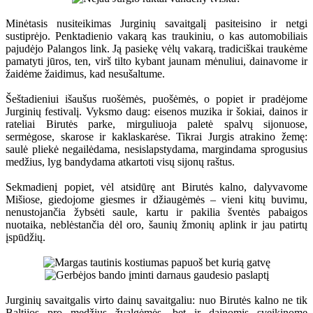
Minėtasis nusiteikimas Jurginių savaitgalį pasiteisino ir netgi
sustiprėjo. Penktadienio vakarą kas traukiniu, o kas automobiliais
pajudėjo Palangos link. Ją pasiekę vėlų vakarą, tradiciškai traukėme
pamatyti jūros, ten, virš tilto kybant jaunam mėnuliui, dainavome ir
žaidėme žaidimus, kad nesušaltume.
Šeštadieniui išaušus ruošėmės, puošėmės, o popiet ir pradėjome
Jurginių festivalį. Vyksmo daug: eisenos muzika ir šokiai, dainos ir
rateliai Birutės parke, mirguliuoja paletė spalvų sijonuose,
sermėgose, skarose ir kaklaskarėse. Tikrai Jurgis atrakino žemę:
saulė pliekė negailėdama, nesislapstydama, margindama sprogusius
medžius, lyg bandydama atkartoti visų sijonų raštus.
Sekmadienį popiet, vėl atsidūrę ant Birutės kalno, dalyvavome
Mišiose, giedojome giesmes ir džiaugėmės – vieni kitų buvimu,
nenustojančia žybsėti saule, kartu ir pakilia šventės pabaigos
nuotaika, neblėstančia dėl oro, šaunių žmonių aplink ir jau patirtų
įspūdžių.
Jurginių savaitgalis virto dainų savaitgaliu: nuo Birutės kalno ne tik
Baltijos pro medžius žvalgėmės, bet ir dainomis sveikinome