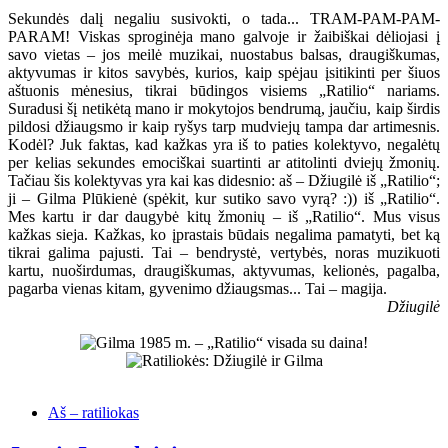
Sekundės dalį negaliu susivokti, o tada... TRAM-PAM-PAM-
PARAM! Viskas sproginėja mano galvoje ir žaibiškai dėliojasi į
savo vietas – jos meilė muzikai, nuostabus balsas, draugiškumas,
aktyvumas ir kitos savybės, kurios, kaip spėjau įsitikinti per šiuos
aštuonis mėnesius, tikrai būdingos visiems „Ratilio“ nariams.
Suradusi šį netikėtą mano ir mokytojos bendrumą, jaučiu, kaip širdis
pildosi džiaugsmo ir kaip ryšys tarp mudviejų tampa dar artimesnis.
Kodėl? Juk faktas, kad kažkas yra iš to paties kolektyvo, negalėtų
per kelias sekundes emociškai suartinti ar atitolinti dviejų žmonių.
Tačiau šis kolektyvas yra kai kas didesnio: aš – Džiugilė iš „Ratilio“;
ji – Gilma Plūkienė (spėkit, kur sutiko savo vyrą? :)) iš „Ratilio“.
Mes kartu ir dar daugybė kitų žmonių – iš „Ratilio“. Mus visus
kažkas sieja. Kažkas, ko įprastais būdais negalima pamatyti, bet ką
tikrai galima pajusti. Tai – bendrystė, vertybės, noras muzikuoti
kartu, nuoširdumas, draugiškumas, aktyvumas, kelionės, pagalba,
pagarba vienas kitam, gyvenimo džiaugsmas... Tai – magija.
Džiugilė
Aš – ratiliokas