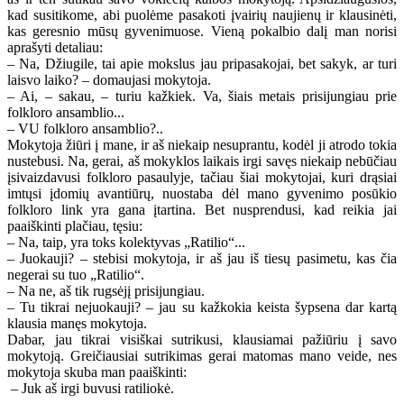
kad susitikome, abi puolėme pasakoti įvairių naujienų ir klausinėti,
kas geresnio mūsų gyvenimuose. Vieną pokalbio dalį man norisi
aprašyti detaliau:
– Na, Džiugile, tai apie mokslus jau pripasakojai, bet sakyk, ar turi
laisvo laiko? – domaujasi mokytoja.
– Ai, – sakau, – turiu kažkiek. Va, šiais metais prisijungiau prie
folkloro ansamblio...
– VU folkloro ansamblio?..
Mokytoja žiūri į mane, ir aš niekaip nesuprantu, kodėl ji atrodo tokia
nustebusi. Na, gerai, aš mokyklos laikais irgi savęs niekaip nebūčiau
įsivaizdavusi folkloro pasaulyje, tačiau šiai mokytojai, kuri drąsiai
imtųsi įdomių avantiūrų, nuostaba dėl mano gyvenimo posūkio
folkloro link yra gana įtartina. Bet nusprendusi, kad reikia jai
paaiškinti plačiau, tęsiu:
– Na, taip, yra toks kolektyvas „Ratilio“...
– Juokauji? – stebisi mokytoja, ir aš jau iš tiesų pasimetu, kas čia
negerai su tuo „Ratilio“.
– Na ne, aš tik rugsėjį prisijungiau.
– Tu tikrai nejuokauji? – jau su kažkokia keista šypsena dar kartą
klausia manęs mokytoja.
Dabar, jau tikrai visiškai sutrikusi, klausiamai pažiūriu į savo
mokytoją. Greičiausiai sutrikimas gerai matomas mano veide, nes
mokytoja skuba man paaiškinti:
– Juk aš irgi buvusi ratiliokė.