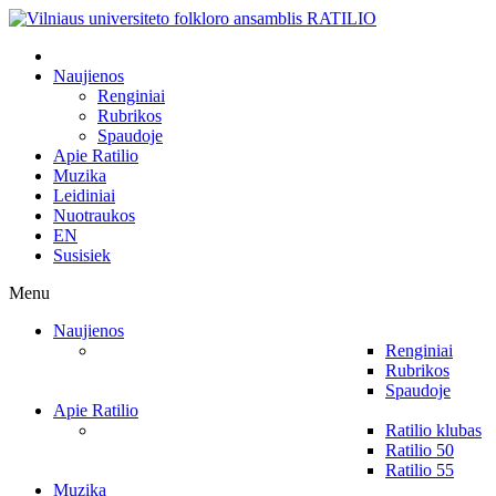
Naujienos
Renginiai
Rubrikos
Spaudoje
Apie Ratilio
Muzika
Leidiniai
Nuotraukos
EN
Susisiek
Menu
Naujienos
Renginiai
Rubrikos
Spaudoje
Apie Ratilio
Ratilio klubas
Ratilio 50
Ratilio 55
Muzika