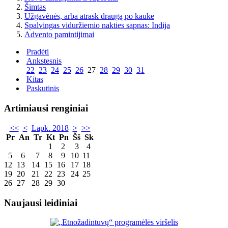
Šimtas
Užgavėnės, arba atrask draugą po kauke
Spalvingas viduržiemio nakties sapnas: Indija
Advento pamintijimai
Pradėti
Ankstesnis
22
23
24
25
26
27
28
29
30
31
Kitas
Paskutinis
Artimiausi renginiai
<<
<
Lapk. 2018
>
>>
Pr
An
Tr
Kt
Pn
Šš
Sk
1
2
3
4
5
6
7
8
9
10
11
12
13
14
15
16
17
18
19
20
21
22
23
24
25
26
27
28
29
30
Naujausi leidiniai