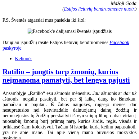
Mažoji Goda
(
Estijos lietuvių bendruomenės nuotr.
)
P.S. Šventės atgarsiai mus pasiekia iki šiol:
Daugiau įspūdžių rasite Estijos lietuvių bendruomenės
Facebook
paskyroje
.
Kelionės
Ratilio – jungtis tarp žmonių, kurios
neįmanoma pamatyti, bet lengva pajusti
Ansamblyje „Ratilio“ esu aštuonis mėnesius.
Jau
aštuonis ar
dar tik
aštuonis, negaliu pasakyti, bet per šį laiką daug ko išmokau,
pamačiau ir pajutau. Iš žalios naujokės, rugsėjo mėnesį dar
nesupratusios nei ketvirtadalio dainuojamų dainų žodžių ir
nemokėjusios tų žodžių perskaityti iš vyresniųjų lūpų, dabar virtau į
nuostabių žmonių būrį priimtą narę, kurios širdis, regis, visada ir
priklausė šiam kolektyvui. Tačiau ši istorija, kurią ketinu papasakoti,
yra ne apie mane. Tai apie vieną mano buvusios mokyklos
mokytoją.