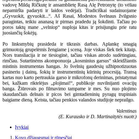
vadovę Mildą Ričkutę ir ansamblietę Rasą Alę Petronytę (to vėliau
nepamiršta padaryti ir laidos vedėjai). Tradiciškai sudainuojame
„Gyvuokit, gyvuokit...“. Aš Rasai, Modestos švelnaus žvilgsnio
paragintas, teikiu ananasą ir pirmas pradedu ją šokdinti. Tačiau po
poros taktų mane „velniop“ nuploja kitas ir prisijungiu prie ratu
juosiančių šokėjų.
Po linksmybių prasideda ir tikrasis darbas. Aplankę smagią
grimuotoją grupelėmis žengiame į sceną. Joje viskas šiek tiek kitaip.
Nors transliacija ir ne tiesioginė, tačiau viskas atrodo sudėtingiau,
rimčiau. Sutartinėms akomponuoja „kosminius garsus“ skleidžiantis
mistinis instrumentas hangas. Jo švelnių gaudesių užhipnotizuotas
pasineriu į dainų, šokių ir instrumentinių kūrinių procesiją. Transą
kartas nuo karto pertraukia garso ir mikrofonų derinimas, pristatymai
bei, kažkam riktelėjus „plojimai!“, publikoje nuvilnijanti ovacijų
banga. Žiūrovais po filmavimo tampame ir mes. Su nuo plojimo
skaudančiais delnais ir picos bei gimtadieninių pyragų trupiniais
baigiame dieną. Keista, tačiau penkios valandos studijoje neprailgo.
Valentinas
(E. Kurausko ir D. Martinaitytės nuotr.)
Įvykiai
Kovo džiaugsmai ir rūpesčiai