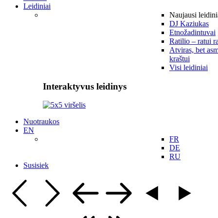
Leidiniai
Naujausi leidini
DJ Kaziukas
Etnožadintuvai
Ratilio – ratui r
Atviras, bet asm
kraštui
Visi leidiniai
Interaktyvus leidinys
Nuotraukos
EN
FR
DE
RU
Susisiek