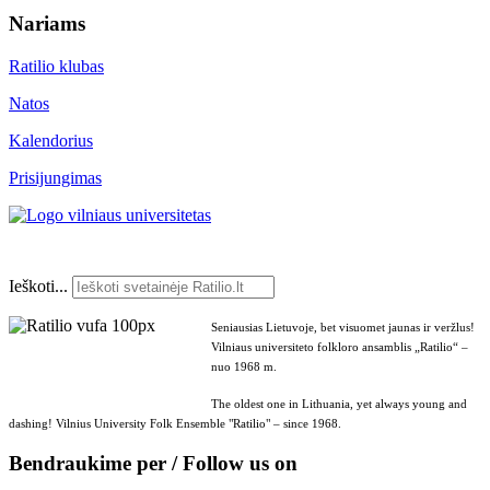
Nariams
Ratilio klubas
Natos
Kalendorius
Prisijungimas
Ieškoti...
Seniausias Lietuvoje, bet visuomet jaunas ir veržlus!
Vilniaus universiteto folkloro ansamblis „Ratilio“ –
nuo 1968 m.
The oldest one in Lithuania, yet always young and
dashing! Vilnius University Folk Ensemble "Ratilio" – since 1968.
Bendraukime per / Follow us on