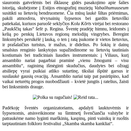
siauromis gatvelėmis bei išklausę gidės pasakojimo apie šalies
istoriją, skubėjome į Estijos etnografinį muziejų
Vabaõhumuuseum
susitikti su lietuvių bendruomene. Čia mūsų laukė šiltas priėmimas,
pakili atmosfera, tėvynainių šypsenos bei gardūs lietuviški
patiekalai, kuriuos paruošė seklyčios
Kolu Kõrts
virėjai bei restorano
„Paukščių takas“ šefė p. Regina. Šventę pradėję himnu, leidomės į
kelią po penkių Lietuvos regionų melodijų vingrybes. Beregint
linksmybės persikėlė į lauką, o ten į ratą įsukome ir vietos lietuvius,
ir prašalaičius turistus, ir mažus, ir didelius. Po šokių ir dainų
smalsius renginio lankytojus supažindinome su lietuvių tautiniais
kostiumais bei tradiciniais liaudies instrumentais: į Viliaus, kurį
ansamblio nariai pagarbiai praminė „vienu žmogumi – visu
ansambliu“, raginimą išmėginti skudučius, daudytes bei ožragį
atsiliepę vyrai puikiai atliko sutartinę, tiksliai išpūtė garsus ir
susilaukė gausių ovacijų. Ansamblio nariai taip pat pasirūpino, kad
vaikai neturėtų progos nuobodžiauti – kvietė jungtis į ratelius, žaisti
bei linksmintis drauge.
Padėkoję šventės organizatoriams, apdalyti lauktuvėmis ir
šypsenomis, atsisveikinome su šimtmetį švenčiančia valstybe ir
patraukėme namo lyginti marškinių, kaspinų, pinti vainikų ir ruoštis
tarptautiniam folkloro festivaliui „Skamba skamba kankliai“.