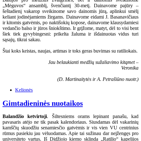
„Mėguvos“ ansamblį, švenčiantį 30-metį. Dainavome pajūry –
šeštadienį vakarop sveikinome savo dainomis jūrą, aplinkui smėlį
keliant jodinėjamiems žirgams. Dainavome eidami J. Basanavičiaus
ir kitomis gatvėmis, po naktišokių kopose, dainavome klausydamiesi
vedančio balso ir jūros šniokštimo. Ir grįžome, matyt, dėl to visi bent
šiek tiek gyvybingesni: prikelta žaluma ir išdainuotas vidus turi
sąsajų, tikrai sakau.
Štai koks keistas, naujas, artimas ir toks geras buvimas su ratiliokais.
Jau belaukianti medžių sužaliavimo kitąmet –
Veronika
(D. Martinaitytės ir A. Petrašiūno nuotr.)
Kelionės
Gimtadieninės nuotaikos
Balandžio ketvirtoji
. Šiltesniems orams lepinant panašu, kad
pavasaris atėjo ne tik pasak kalendoriaus. Siusdamas dėl vakarinių
kamščių skuodžiu senamiesčio gatvėmis ir vis vien VU centrinius
rūmus pasiekiu jau vėluodamas. Apie tai sužinau dar neįžengęs pro
universiteto vartus. Iš Didžiojo kiemo sklinda „Ratilio“ kapelijos