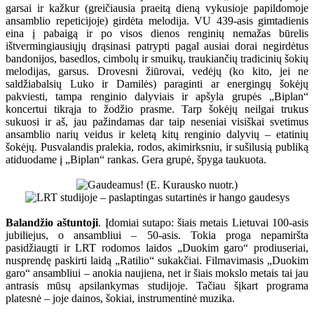
garsai ir kažkur (greičiausia praeitą dieną vykusioje papildomoje
ansamblio repeticijoje) girdėta melodija. VU 439-asis gimtadienis
eina į pabaigą ir po visos dienos renginių nemažas būrelis
ištvermingiausiųjų drąsinasi patrypti pagal ausiai dorai negirdėtus
bandonijos, basedlos, cimbolų ir smuikų, traukiančių tradicinių šokių
melodijas, garsus. Drovesni žiūrovai, vedėjų (ko kito, jei ne
saldžiabalsių Luko ir Damilės) paraginti ar energingų šokėjų
pakviesti, tampa renginio dalyviais ir apšyla grupės „Biplan“
koncertui tikrąja to žodžio prasme. Tarp šokėjų neilgai trukus
sukuosi ir aš, jau pažindamas dar taip neseniai visiškai svetimus
ansamblio narių veidus ir keletą kitų renginio dalyvių – etatinių
šokėjų. Pusvalandis pralekia, rodos, akimirksniu, ir sušilusią publiką
atiduodame į „Biplan“ rankas. Gera grupė, špyga taukuota.
Balandžio aštuntoji
. Įdomiai sutapo: šiais metais Lietuvai 100-asis
jubiliejus, o ansambliui – 50-asis. Tokia proga nepamiršta
pasidžiaugti ir LRT rodomos laidos „Duokim garo“ prodiuseriai,
nusprendę paskirti laidą „Ratilio“ sukakčiai. Filmavimasis „Duokim
garo“ ansambliui – anokia naujiena, net ir šiais mokslo metais tai jau
antrasis mūsų apsilankymas studijoje. Tačiau šįkart programa
platesnė – joje dainos, šokiai, instrumentinė muzika.