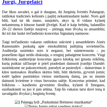
Jurgi, Jurgelaici
Dar likus savaitei, o gal ir daugiau, iki Jurginių šventės Palangoje,
ratiliokai tradicinės kelionės į pajūrį nekantraudami laukė. Nors gali
būti, kad tai tik mano, naujokės, akys tą iš vidaus kylantį
nekantrumą ir kituose bandė įžvelgti. Kad ir kaip bebūtų, balandžio
20–22 dienos žadėjo naujovę – pirmąją man išvyką su ansambliu;
iki tol dar laukė trečiadienio koncertas Signatarų namuose.
Taigi trečiadienio vakaras ratiliokus sukvietė į ansamblietės Ainės
Ramonaitės paskaitą apie etnokultūrinį judėjimą sovietmečiu.
Auditorija susirinko nors ir negausi, bet suinteresuota – po
pranešimo ilgai netilo diskusija, o renginį pabaigėme koncertu. Visgi
folkloristų auditorijoje koncertas įgavo kitokią nei įprasta reikšmę,
kurią puikiai užčiuopė ir prieš pradedant dainuoti įvardijo Damilė:
susirinkome ne pakoncertuoti, parodyti ar pasirodyti – dainavimas ir
kitos tautosakos išraiškos skirtos būti, būti tikriems, gyventi jomis;
todėl tądien pasirinktos vienos mieliausių dainų, jas su mumis
dainuoti kvietėme ir visus buvusius salėje. Koncertas priminė, kad
folkloras – kasdienio gyvenimo išraiška, kylanti iš žmogaus,
susišaukianti su juo ir jam artima. Taip šis vakaras tarsi davė toną ir
savaitgalio išvykai į Jurginių šventę.