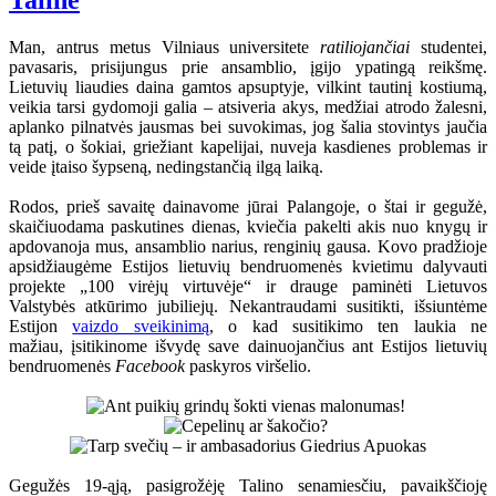
Taline
Man, antrus metus Vilniaus universitete
ratiliojančiai
studentei,
pavasaris, prisijungus prie ansamblio, įgijo ypatingą reikšmę.
Lietuvių liaudies daina gamtos apsuptyje, vilkint tautinį kostiumą,
veikia tarsi gydomoji galia – atsiveria akys, medžiai atrodo žalesni,
aplanko pilnatvės jausmas bei suvokimas, jog šalia stovintys jaučia
tą patį, o šokiai, griežiant kapelijai, nuveja kasdienes problemas ir
veide įtaiso šypseną, nedingstančią ilgą laiką.
Rodos, prieš savaitę dainavome jūrai Palangoje, o štai ir gegužė,
skaičiuodama paskutines dienas, kviečia pakelti akis nuo knygų ir
apdovanoja mus, ansamblio narius, renginių gausa. Kovo pradžioje
apsidžiaugėme Estijos lietuvių bendruomenės kvietimu dalyvauti
projekte „100 virėjų virtuvėje“ ir drauge paminėti Lietuvos
Valstybės atkūrimo jubiliejų. Nekantraudami susitikti, išsiuntėme
Estijon
vaizdo sveikinimą
, o kad susitikimo ten laukia ne
mažiau, įsitikinome išvydę save dainuojančius ant Estijos lietuvių
bendruomenės
Facebook
paskyros viršelio.
Gegužės 19-ąją, pasigrožėję Talino senamiesčiu, pavaikščioję