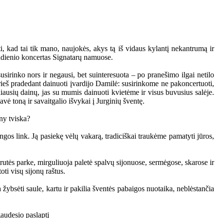
ti, kad tai tik mano, naujokės, akys tą iš vidaus kylantį nekantrumą ir
iadienio koncertas Signatarų namuose.
usirinko nors ir negausi, bet suinteresuota – po pranešimo ilgai netilo
prieš pradedant dainuoti įvardijo Damilė: susirinkome ne pakoncertuoti,
eliausių dainų, jas su mumis dainuoti kvietėme ir visus buvusius salėje.
vė toną ir savaitgalio išvykai į Jurginių šventę.
angos link. Ją pasiekę vėlų vakarą, tradiciškai traukėme pamatyti jūros,
rutės parke, mirguliuoja paletė spalvų sijonuose, sermėgose, skarose ir
i visų sijonų raštus.
ybsėti saule, kartu ir pakilia šventės pabaigos nuotaika, neblėstančia