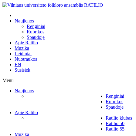
Naujienos
Renginiai
Rubrikos
Spaudoje
Apie Ratilio
Muzika
Leidiniai
Nuotraukos
EN
Susisiek
Menu
Naujienos
Renginiai
Rubrikos
Spaudoje
Apie Ratilio
Ratilio klubas
Ratilio 50
Ratilio 55
Muzika