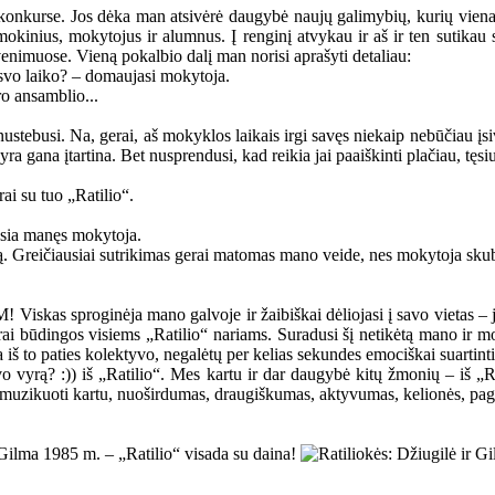
 konkurse. Jos dėka man atsivėrė daugybė naujų galimybių, kurių viena
 mokinius, mokytojus ir alumnus. Į renginį atvykau ir aš ir ten sutika
venimuose. Vieną pokalbio dalį man norisi aprašyti detaliau:
aisvo laiko? – domaujasi mokytoja.
ro ansamblio...
nustebusi. Na, gerai, aš mokyklos laikais irgi savęs niekaip nebūčiau įsiv
 gana įtartina. Bet nusprendusi, kad reikia jai paaiškinti plačiau, tęsiu
rai su tuo „Ratilio“.
ausia manęs mokytoja.
oją. Greičiausiai sutrikimas gerai matomas mano veide, nes mokytoja sku
kas sproginėja mano galvoje ir žaibiškai dėliojasi į savo vietas – jo
ikrai būdingos visiems „Ratilio“ nariams. Suradusi šį netikėtą mano ir 
š to paties kolektyvo, negalėtų per kelias sekundes emociškai suartinti 
avo vyrą? :)) iš „Ratilio“. Mes kartu ir dar daugybė kitų žmonių – iš „
ras muzikuoti kartu, nuoširdumas, draugiškumas, aktyvumas, kelionės, p