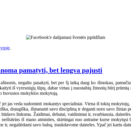
yroje
.
anoma pamatyti, bet lengva pajusti
aštuonis, negaliu pasakyti, bet per šį laiką daug ko išmokau, pamačiau
tyti iš vyresniųjų lūpų, dabar virtau į nuostabių žmonių būrį priimtą na
mano buvusios mokyklos mokytoją.
jei jas veda sudominti mokantys specialistai. Viena iš tokių mokytojų
iška, draugiška, išmananti savo discipliną ir deganti noru savo žinia
s būdavo linksma. Žaidimai, debatai, vaidinimai ir, svarbiausia, dainelė
a neišsitrins iš mano atminties, skirtingai nuo antrame kurse mokytųsi
ome ir, negailėdami savo balsų, traukdavome daineles. Ypač jei kartu dai