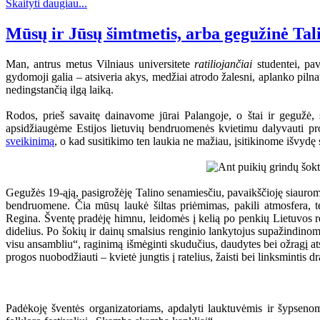
Skaityti daugiau...
Mūsų ir Jūsų šimtmetis, arba gegužinė Tal
Man, antrus metus Vilniaus universitete
ratiliojančiai
studentei, pav
gydomoji galia – atsiveria akys, medžiai atrodo žalesni, aplanko pilnat
nedingstančią ilgą laiką.
Rodos, prieš savaitę dainavome jūrai Palangoje, o štai ir gegužė
apsidžiaugėme Estijos lietuvių bendruomenės kvietimu dalyvauti proj
sveikinimą
, o kad susitikimo ten laukia ne mažiau, įsitikinome išvyd
Gegužės 19-ąją, pasigrožėję Talino senamiesčiu, pavaikščioję siauromi
bendruomene. Čia mūsų laukė šiltas priėmimas, pakili atmosfera, tė
Regina. Šventę pradėję himnu, leidomės į kelią po penkių Lietuvos regi
didelius. Po šokių ir dainų smalsius renginio lankytojus supažindinome
visu ansambliu“, raginimą išmėginti skudučius, daudytes bei ožragį atsil
progos nuobodžiauti – kvietė jungtis į ratelius, žaisti bei linksmintis d
Padėkoję šventės organizatoriams, apdalyti lauktuvėmis ir šypsenomi