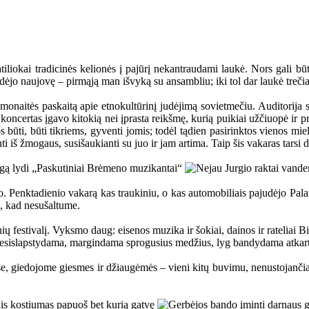
ratiliokai tradicinės kelionės į pajūrį nekantraudami laukė. Nors gali bū
dėjo naujovę – pirmąją man išvyką su ansambliu; iki tol dar laukė treč
monaitės paskaitą apie etnokultūrinį judėjimą sovietmečiu. Auditorija s
e koncertas įgavo kitokią nei įprasta reikšmę, kurią puikiai užčiuopė ir 
os būti, būti tikriems, gyventi jomis; todėl tądien pasirinktos vienos mi
iš žmogaus, susišaukianti su juo ir jam artima. Taip šis vakaras tarsi da
ėjo. Penktadienio vakarą kas traukiniu, o kas automobiliais pajudėjo Pal
s, kad nesušaltume.
ų festivalį. Vyksmo daug: eisenos muzika ir šokiai, dainos ir rateliai Bi
 nesislapstydama, margindama sprogusius medžius, lyg bandydama atkartot
, giedojome giesmes ir džiaugėmės – vieni kitų buvimu, nenustojančia ž