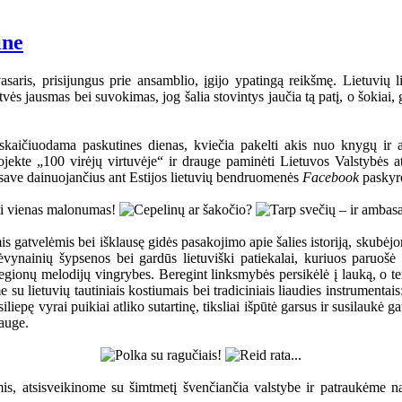
ine
asaris, prisijungus prie ansamblio, įgijo ypatingą reikšmę. Lietuvių li
vės jausmas bei suvokimas, jog šalia stovintys jaučia tą patį, o šokiai, 
, skaičiuodama paskutines dienas, kviečia pakelti akis nuo knygų ir
ekte „100 virėjų virtuvėje“ ir drauge paminėti Lietuvos Valstybės at
ę save dainuojančius ant Estijos lietuvių bendruomenės
Facebook
paskyro
s gatvelėmis bei išklausę gidės pasakojimo apie šalies istoriją, skubėjo
vynainių šypsenos bei gardūs lietuviški patiekalai, kuriuos paruošė
onų melodijų vingrybes. Beregint linksmybės persikėlė į lauką, o ten į r
 su lietuvių tautiniais kostiumais bei tradiciniais liaudies instrumenta
iepę vyrai puikiai atliko sutartinę, tiksliai išpūtė garsus ir susilaukė 
rauge.
s, atsisveikinome su šimtmetį švenčiančia valstybe ir patraukėme nam