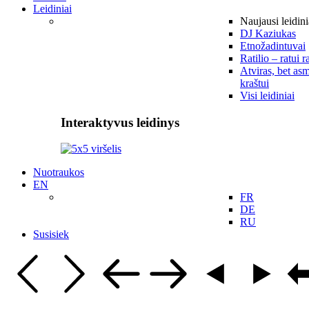
Leidiniai
Naujausi leidini
DJ Kaziukas
Etnožadintuvai
Ratilio – ratui r
Atviras, bet asm
kraštui
Visi leidiniai
Interaktyvus leidinys
Nuotraukos
EN
FR
DE
RU
Susisiek