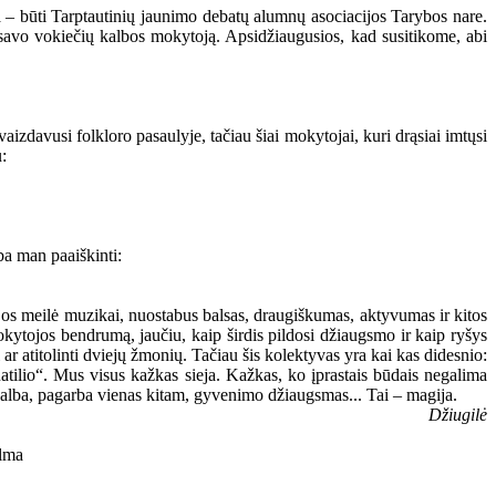
 – būti Tarptautinių jaunimo debatų alumnų asociacijos Tarybos nare.
u savo vokiečių kalbos mokytoją. Apsidžiaugusios, kad susitikome, abi
aizdavusi folkloro pasaulyje, tačiau šiai mokytojai, kuri drąsiai imtųsi
:
ba man paaiškinti:
s meilė muzikai, nuostabus balsas, draugiškumas, aktyvumas ir kitos
mokytojos bendrumą, jaučiu, kaip širdis pildosi džiaugsmo ir kaip ryšys
ar atitolinti dviejų žmonių. Tačiau šis kolektyvas yra kai kas didesnio:
Ratilio“. Mus visus kažkas sieja. Kažkas, ko įprastais būdais negalima
agalba, pagarba vienas kitam, gyvenimo džiaugsmas... Tai – magija.
Džiugilė