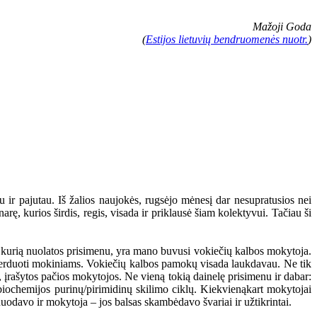
Mažoji Goda
(
Estijos lietuvių bendruomenės nuotr.
)
 ir pajutau. Iš žalios naujokės, rugsėjo mėnesį dar nesupratusios nei
rę, kurios širdis, regis, visada ir priklausė šiam kolektyvui. Tačiau ši
, kurią nuolatos prisimenu, yra mano buvusi vokiečių kalbos mokytoja.
s perduoti mokiniams. Vokiečių kalbos pamokų visada laukdavau. Ne tik
s, įrašytos pačios mokytojos. Ne vieną tokią dainelę prisimenu ir dabar:
 biochemijos purinų/pirimidinų skilimo ciklų. Kiekvienąkart mokytojai
nuodavo ir mokytoja – jos balsas skambėdavo švariai ir užtikrintai.