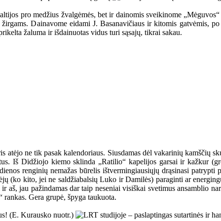
ik Baltijos pro medžius žvalgėmės, bet ir dainomis sveikinome „Mėguvos
s žirgams. Dainavome eidami J. Basanavičiaus ir kitomis gatvėmis, po
rikelta žaluma ir išdainuotas vidus turi sąsajų, tikrai sakau.
ris atėjo ne tik pasak kalendoriaus. Siusdamas dėl vakarinių kamščių s
us. Iš Didžiojo kiemo sklinda „Ratilio“ kapelijos garsai ir kažkur (gr
dienos renginių nemažas būrelis ištvermingiausiųjų drąsinasi patrypti 
ėjų (ko kito, jei ne saldžiabalsių Luko ir Damilės) paraginti ar energin
 ir aš, jau pažindamas dar taip neseniai visiškai svetimus ansamblio nari
n“ rankas. Gera grupė, špyga taukuota.