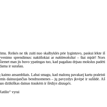
mu. Reikės ne tik zuiti nuo skalbyklės prie lygintuvo, paskui lėkte iš
 gyvenimo sprendimus: naktišokiai ar
naktimoksliai
– štai mįslė! Nors
s. Šiemet man jis buvo ypatingas tuo, kad pagaliau drįsau mokslus padėti
dama ir surašau.
rų kaimo ansambliais. Labai smagu, kad malonų pavakarį kartu praleisti
inėmis dainuojančias bendruomenes – jų pavyzdys įkvėpė ir sušildė. Aš
omas dzūkiškas dainas traukėm ir
širdzys dzaugės
.