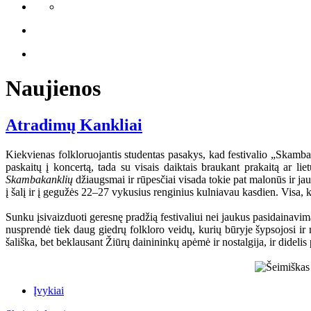
Naujienos
Atradimų Kankliai
Kiekvienas folkloruojantis studentas pasakys, kad festivalio „Skamba 
paskaitų į koncertą, tada su visais daiktais braukant prakaitą ar l
Skambakanklių
džiaugsmai ir rūpesčiai visada tokie pat malonūs ir ja
į šalį ir į gegužės 22–27 vykusius renginius kulniavau kasdien. Visa,
Sunku įsivaizduoti geresnę pradžią festivaliui nei jaukus pasidainavi
nusprendė tiek daug giedrų folkloro veidų, kurių būryje šypsojosi ir
šališka, bet beklausant Žiūrų dainininkų apėmė ir nostalgija, ir didel
Įvykiai