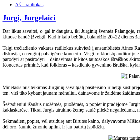
Aš – ratiliokas
Jurgi, Jurgelaici
Dar likus savaitei, o gal ir daugiau, iki Jurginių šventės Palangoje, 
kituose bandė įžvelgti. Kad ir kaip bebūtų, balandžio 20–22 dienos ža
Taigi trečiadienio vakaras ratiliokus sukvietė į ansamblietės Ainės Ra
diskusija, o renginį pabaigėme koncertu. Visgi folkloristų auditorijoj
parodyti ar pasirodyti – dainavimas ir kitos tautosakos išraiškos skirt
Koncertas priminė, kad folkloras – kasdienio gyvenimo išraiška, kylanti 
Minėtasis nusiteikimas Jurginių savaitgalį pasiteisino ir netgi sustipr
ten, virš tilto kybant jaunam mėnuliui, dainavome ir žaidėme žaidimu
Šeštadieniui išaušus ruošėmės, puošėmės, o popiet ir pradėjome Jurgini
kaklaskarėse. Tikrai Jurgis atrakino žemę: saulė pliekė negailėdama,
Sekmadienį popiet, vėl atsidūrę ant Birutės kalno, dalyvavome Mišiose
dėl oro, šaunių žmonių aplink ir jau patirtų įspūdžių.