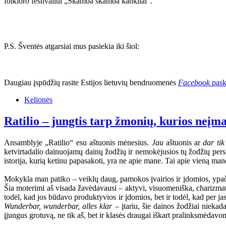
folkloro festivaliui „Skamba skamba kankliai“.
P.S. Šventės atgarsiai mus pasiekia iki šiol:
Daugiau įspūdžių rasite Estijos lietuvių bendruomenės
Facebook
pask
Kelionės
Ratilio – jungtis tarp žmonių, kurios neįm
Ansamblyje „Ratilio“ esu aštuonis mėnesius.
Jau
aštuonis ar
dar tik
ketvirtadalio dainuojamų dainų žodžių ir nemokėjusios tų žodžių perskai
istorija, kurią ketinu papasakoti, yra ne apie mane. Tai apie vieną 
Mokykla man patiko – veiklų daug, pamokos įvairios ir įdomios, ypač 
Šia moterimi aš visada žavėdavausi – aktyvi, visuomeniška, charizmat
todėl, kad jos būdavo produktyvios ir įdomios, bet ir todėl, kad per ja
Wunderbar, wunderbar, alles klar
– įtariu, šie dainos žodžiai niekad
įjungus grotuvą, ne tik aš, bet ir klasės draugai iškart pralinksmėdav