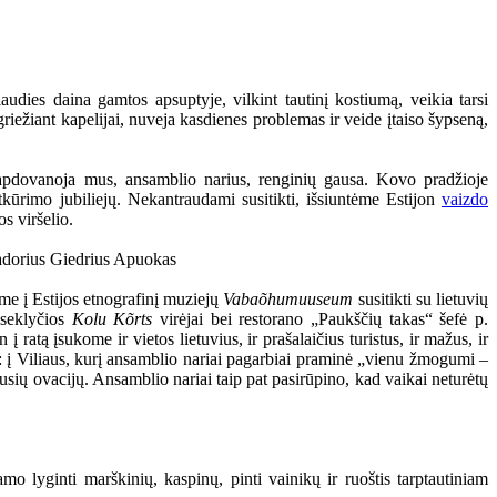
audies daina gamtos apsuptyje, vilkint tautinį kostiumą, veikia tarsi
griežiant kapelijai, nuveja kasdienes problemas ir veide įtaiso šypseną,
 apdovanoja mus, ansamblio narius, renginių gausa. Kovo pradžioje
kūrimo jubiliejų. Nekantraudami susitikti, išsiuntėme Estijon
vaizdo
s viršelio.
me į Estijos etnografinį muziejų
Vabaõhumuuseum
susitikti su lietuvių
 seklyčios
Kolu Kõrts
virėjai bei restorano „Paukščių takas“ šefė p.
atą įsukome ir vietos lietuvius, ir prašalaičius turistus, ir mažus, ir
is: į Viliaus, kurį ansamblio nariai pagarbiai praminė „vienu žmogumi –
gausių ovacijų. Ansamblio nariai taip pat pasirūpino, kad vaikai neturėtų
o lyginti marškinių, kaspinų, pinti vainikų ir ruoštis tarptautiniam