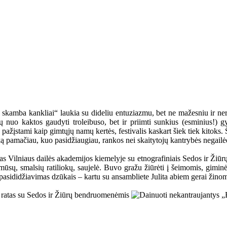
skamba kankliai“ laukia su dideliu entuziazmu, bet ne mažesniu ir neri
ietų nuo kaktos gaudyti troleibuso, bet ir priimti sunkius (esminius!)
u pažįstami kaip gimtųjų namų kertės, festivalis kaskart šiek tiek kitok
 ką pamačiau, kuo pasidžiaugiau, rankos nei skaitytojų kantrybės negailė
mas Vilniaus dailės akademijos kiemelyje su etnografiniais Sedos ir Žiū
 mūsų, smalsių ratiliokų, saujelė. Buvo gražu žiūrėti į šeimomis, gim
is pasididžiavimas dzūkais – kartu su ansambliete Julita abiem gerai žin