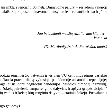
“ ansamblį, švenčiantį 30-metį. Dainavome pajūry – šeštadienį vakarop
 naktišokių kopose, dainavome klausydamiesi vedančio balso ir jūros
Jau belaukianti medžių sužaliavimo kitąmet –
Veronika
(D. Martinaitytės ir A. Petrašiūno nuotr.)
kuodžiu senamiesčio gatvėmis ir vis vien VU centrinius rūmus pasiekiu
eičiausia praeitą dieną vykusioje papildomoje ansamblio repeticijoje)
pagal ausiai dorai negirdėtus bandonijos, basedlos, cimbolų ir smuikų,
gų šokėjų pakviesti, tampa renginio dalyviais ir apšyla grupės „Biplan“
ų veidus ir keletą kitų renginio dalyvių – etatinių šokėjų. Pusvalandis