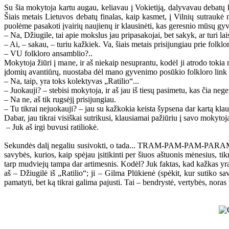
Su šia mokytoja kartu augau, keliavau į Vokietiją, dalyvavau debatų
Šiais metais Lietuvos debatų finalas, kaip kasmet, į Vilnių sutraukė
puolėme pasakoti įvairių naujienų ir klausinėti, kas geresnio mūsų gy
– Na, Džiugile, tai apie mokslus jau pripasakojai, bet sakyk, ar turi l
– Ai, – sakau, – turiu kažkiek. Va, šiais metais prisijungiau prie folklo
– VU folkloro ansamblio?..
Mokytoja žiūri į mane, ir aš niekaip nesuprantu, kodėl ji atrodo tokia 
įdomių avantiūrų, nuostaba dėl mano gyvenimo posūkio folkloro link yra
– Na, taip, yra toks kolektyvas „Ratilio“...
– Juokauji? – stebisi mokytoja, ir aš jau iš tiesų pasimetu, kas čia nege
– Na ne, aš tik rugsėjį prisijungiau.
– Tu tikrai nejuokauji? – jau su kažkokia keista šypsena dar kartą kl
Dabar, jau tikrai visiškai sutrikusi, klausiamai pažiūriu į savo mokyt
– Juk aš irgi buvusi ratiliokė.
Sekundės dalį negaliu susivokti, o tada... TRAM-PAM-PAM-PARAM! Vis
savybės, kurios, kaip spėjau įsitikinti per šiuos aštuonis mėnesius, t
tarp mudviejų tampa dar artimesnis. Kodėl? Juk faktas, kad kažkas yra i
aš – Džiugilė iš „Ratilio“; ji – Gilma Plūkienė (spėkit, kur sutiko s
pamatyti, bet ką tikrai galima pajusti. Tai – bendrystė, vertybės, no