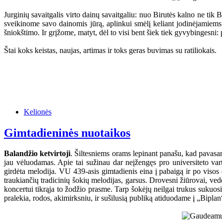
Jurginių savaitgalis virto dainų savaitgaliu: nuo Birutės kalno ne t
sveikinome savo dainomis jūrą, aplinkui smėlį keliant jodinėjamiem
šniokštimo. Ir grįžome, matyt, dėl to visi bent šiek tiek gyvybingesni: p
Štai koks keistas, naujas, artimas ir toks geras buvimas su ratiliokais.
Kelionės
Gimtadieninės nuotaikos
Balandžio ketvirtoji
. Šiltesniems orams lepinant panašu, kad pavasa
jau vėluodamas. Apie tai sužinau dar neįžengęs pro universiteto vart
girdėta melodija. VU 439-asis gimtadienis eina į pabaigą ir po visos 
traukiančių tradicinių šokių melodijas, garsus. Drovesni žiūrovai, ved
koncertui tikrąja to žodžio prasme. Tarp šokėjų neilgai trukus sukuosi
pralekia, rodos, akimirksniu, ir sušilusią publiką atiduodame į „Bipla