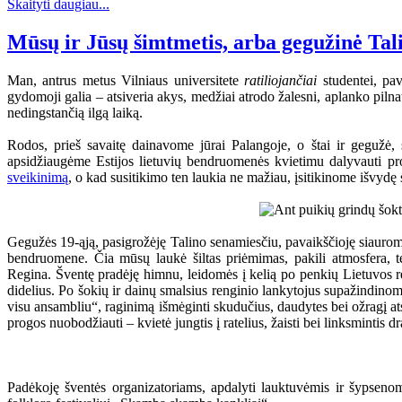
Skaityti daugiau...
Mūsų ir Jūsų šimtmetis, arba gegužinė Tal
Man, antrus metus Vilniaus universitete
ratiliojančiai
studentei, pav
gydomoji galia – atsiveria akys, medžiai atrodo žalesni, aplanko pilnat
nedingstančią ilgą laiką.
Rodos, prieš savaitę dainavome jūrai Palangoje, o štai ir gegužė
apsidžiaugėme Estijos lietuvių bendruomenės kvietimu dalyvauti proj
sveikinimą
, o kad susitikimo ten laukia ne mažiau, įsitikinome išvyd
Gegužės 19-ąją, pasigrožėję Talino senamiesčiu, pavaikščioję siauromi
bendruomene. Čia mūsų laukė šiltas priėmimas, pakili atmosfera, tė
Regina. Šventę pradėję himnu, leidomės į kelią po penkių Lietuvos regi
didelius. Po šokių ir dainų smalsius renginio lankytojus supažindinome
visu ansambliu“, raginimą išmėginti skudučius, daudytes bei ožragį atsil
progos nuobodžiauti – kvietė jungtis į ratelius, žaisti bei linksmintis d
Padėkoję šventės organizatoriams, apdalyti lauktuvėmis ir šypsenomi