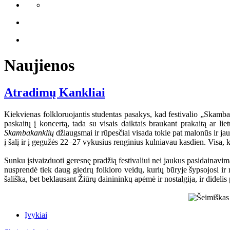
Naujienos
Atradimų Kankliai
Kiekvienas folkloruojantis studentas pasakys, kad festivalio „Skamba 
paskaitų į koncertą, tada su visais daiktais braukant prakaitą ar l
Skambakanklių
džiaugsmai ir rūpesčiai visada tokie pat malonūs ir ja
į šalį ir į gegužės 22–27 vykusius renginius kulniavau kasdien. Visa,
Sunku įsivaizduoti geresnę pradžią festivaliui nei jaukus pasidainavi
nusprendė tiek daug giedrų folkloro veidų, kurių būryje šypsojosi ir
šališka, bet beklausant Žiūrų dainininkų apėmė ir nostalgija, ir didel
Įvykiai