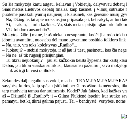
Su šia mokytoja kartu augau, keliavau į Vokietiją, dalyvavau debatų
Šiais metais Lietuvos debatų finalas, kaip kasmet, į Vilnių sutraukė
puolėme pasakoti įvairių naujienų ir klausinėti, kas geresnio mūsų gy
– Na, Džiugile, tai apie mokslus jau pripasakojai, bet sakyk, ar turi l
– Ai, – sakau, – turiu kažkiek. Va, šiais metais prisijungiau prie folklo
– VU folkloro ansamblio?..
Mokytoja žiūri į mane, ir aš niekaip nesuprantu, kodėl ji atrodo tokia 
įdomių avantiūrų, nuostaba dėl mano gyvenimo posūkio folkloro link yra
– Na, taip, yra toks kolektyvas „Ratilio“...
– Juokauji? – stebisi mokytoja, ir aš jau iš tiesų pasimetu, kas čia nege
– Na ne, aš tik rugsėjį prisijungiau.
– Tu tikrai nejuokauji? – jau su kažkokia keista šypsena dar kartą kl
Dabar, jau tikrai visiškai sutrikusi, klausiamai pažiūriu į savo mokyt
– Juk aš irgi buvusi ratiliokė.
Sekundės dalį negaliu susivokti, o tada... TRAM-PAM-PAM-PARAM! Vis
savybės, kurios, kaip spėjau įsitikinti per šiuos aštuonis mėnesius, t
tarp mudviejų tampa dar artimesnis. Kodėl? Juk faktas, kad kažkas yra i
aš – Džiugilė iš „Ratilio“; ji – Gilma Plūkienė (spėkit, kur sutiko s
pamatyti, bet ką tikrai galima pajusti. Tai – bendrystė, vertybės, no