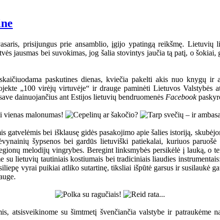
ine
asaris, prisijungus prie ansamblio, įgijo ypatingą reikšmę. Lietuvių li
vės jausmas bei suvokimas, jog šalia stovintys jaučia tą patį, o šokiai, 
, skaičiuodama paskutines dienas, kviečia pakelti akis nuo knygų ir
ekte „100 virėjų virtuvėje“ ir drauge paminėti Lietuvos Valstybės at
ę save dainuojančius ant Estijos lietuvių bendruomenės
Facebook
paskyro
s gatvelėmis bei išklausę gidės pasakojimo apie šalies istoriją, skubėjo
vynainių šypsenos bei gardūs lietuviški patiekalai, kuriuos paruošė
onų melodijų vingrybes. Beregint linksmybės persikėlė į lauką, o ten į r
 su lietuvių tautiniais kostiumais bei tradiciniais liaudies instrumenta
iepę vyrai puikiai atliko sutartinę, tiksliai išpūtė garsus ir susilaukė 
rauge.
s, atsisveikinome su šimtmetį švenčiančia valstybe ir patraukėme nam