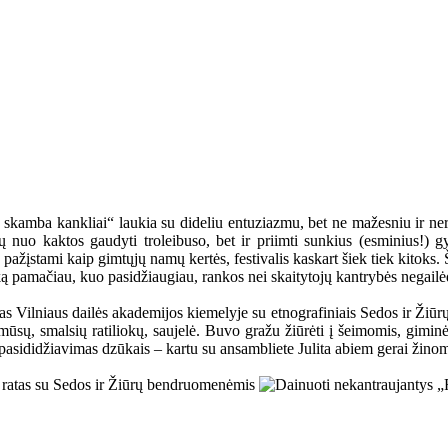
skamba kankliai“ laukia su dideliu entuziazmu, bet ne mažesniu ir neri
ietų nuo kaktos gaudyti troleibuso, bet ir priimti sunkius (esminius!)
u pažįstami kaip gimtųjų namų kertės, festivalis kaskart šiek tiek kitok
 ką pamačiau, kuo pasidžiaugiau, rankos nei skaitytojų kantrybės negailė
mas Vilniaus dailės akademijos kiemelyje su etnografiniais Sedos ir Žiū
 mūsų, smalsių ratiliokų, saujelė. Buvo gražu žiūrėti į šeimomis, gim
is pasididžiavimas dzūkais – kartu su ansambliete Julita abiem gerai žin