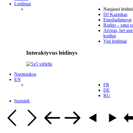
Leidiniai
Naujausi leidini
DJ Kaziukas
Etnožadintuvai
Ratilio – ratui r
Atviras, bet asm
kraštui
Visi leidiniai
Interaktyvus leidinys
Nuotraukos
EN
FR
DE
RU
Susisiek