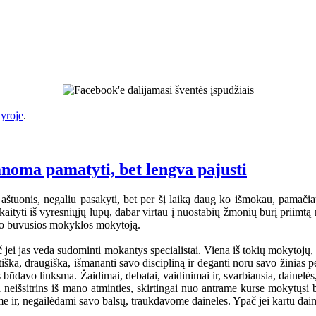
yroje
.
anoma pamatyti, bet lengva pajusti
aštuonis, negaliu pasakyti, bet per šį laiką daug ko išmokau, pamačiau
tyti iš vyresniųjų lūpų, dabar virtau į nuostabių žmonių būrį priimtą na
mano buvusios mokyklos mokytoją.
jei jas veda sudominti mokantys specialistai. Viena iš tokių mokytojų
iška, draugiška, išmananti savo discipliną ir deganti noru savo žinia
s būdavo linksma. Žaidimai, debatai, vaidinimai ir, svarbiausia, dainelė
a neišsitrins iš mano atminties, skirtingai nuo antrame kurse mokytųsi
ome ir, negailėdami savo balsų, traukdavome daineles. Ypač jei kartu dai