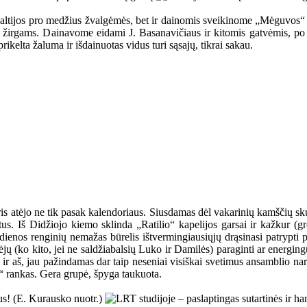
ik Baltijos pro medžius žvalgėmės, bet ir dainomis sveikinome „Mėguvos
s žirgams. Dainavome eidami J. Basanavičiaus ir kitomis gatvėmis, po
rikelta žaluma ir išdainuotas vidus turi sąsajų, tikrai sakau.
ris atėjo ne tik pasak kalendoriaus. Siusdamas dėl vakarinių kamščių s
us. Iš Didžiojo kiemo sklinda „Ratilio“ kapelijos garsai ir kažkur (gr
dienos renginių nemažas būrelis ištvermingiausiųjų drąsinasi patrypti 
ėjų (ko kito, jei ne saldžiabalsių Luko ir Damilės) paraginti ar energin
 ir aš, jau pažindamas dar taip neseniai visiškai svetimus ansamblio nari
n“ rankas. Gera grupė, špyga taukuota.