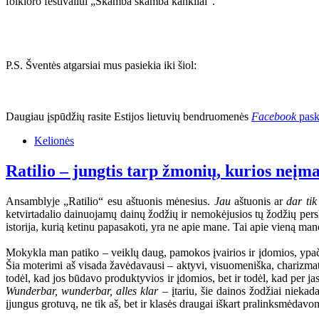
folkloro festivaliui „Skamba skamba kankliai“.
P.S. Šventės atgarsiai mus pasiekia iki šiol:
Daugiau įspūdžių rasite Estijos lietuvių bendruomenės
Facebook
pask
Kelionės
Ratilio – jungtis tarp žmonių, kurios neįm
Ansamblyje „Ratilio“ esu aštuonis mėnesius.
Jau
aštuonis ar
dar tik
ketvirtadalio dainuojamų dainų žodžių ir nemokėjusios tų žodžių perskai
istorija, kurią ketinu papasakoti, yra ne apie mane. Tai apie vieną 
Mokykla man patiko – veiklų daug, pamokos įvairios ir įdomios, ypač 
Šia moterimi aš visada žavėdavausi – aktyvi, visuomeniška, charizmat
todėl, kad jos būdavo produktyvios ir įdomios, bet ir todėl, kad per ja
Wunderbar, wunderbar, alles klar
– įtariu, šie dainos žodžiai niekad
įjungus grotuvą, ne tik aš, bet ir klasės draugai iškart pralinksmėdav