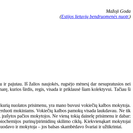
Mažoji Goda
(
Estijos lietuvių bendruomenės nuotr.
)
 ir pajutau. Iš žalios naujokės, rugsėjo mėnesį dar nesupratusios nei
rę, kurios širdis, regis, visada ir priklausė šiam kolektyvui. Tačiau ši
, kurią nuolatos prisimenu, yra mano buvusi vokiečių kalbos mokytoja.
s perduoti mokiniams. Vokiečių kalbos pamokų visada laukdavau. Ne tik
s, įrašytos pačios mokytojos. Ne vieną tokią dainelę prisimenu ir dabar:
 biochemijos purinų/pirimidinų skilimo ciklų. Kiekvienąkart mokytojai
nuodavo ir mokytoja – jos balsas skambėdavo švariai ir užtikrintai.