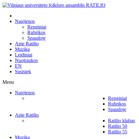
Naujienos
Renginiai
Rubrikos
Spaudoje
Apie Ratilio
Muzika
Leidiniai
Nuotraukos
EN
Susisiek
Menu
Naujienos
Renginiai
Rubrikos
Spaudoje
Apie Ratilio
Ratilio klubas
Ratilio 50
Ratilio 55
Muzika