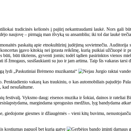
ratiliokai tradicinės kelionės į pajūrį nekantraudami laukė. Nors gali bū
dėjo naujovę – pirmąją man išvyką su ansambliu; iki tol dar laukė treč
monaitės paskaitą apie etnokultūrinį judėjimą sovietmečiu. Auditorija s
e koncertas įgavo kitokią nei įprasta reikšmę, kurią puikiai užčiuopė ir 
os būti, būti tikriems, gyventi jomis; todėl tądien pasirinktos vienos mi
iš žmogaus, susišaukianti su juo ir jam artima. Taip šis vakaras tarsi da
ėjo. Penktadienio vakarą kas traukiniu, o kas automobiliais pajudėjo Pal
s, kad nesušaltume.
ų festivalį. Vyksmo daug: eisenos muzika ir šokiai, dainos ir rateliai Bi
 nesislapstydama, margindama sprogusius medžius, lyg bandydama atkartot
, giedojome giesmes ir džiaugėmės – vieni kitų buvimu, nenustojančia ž