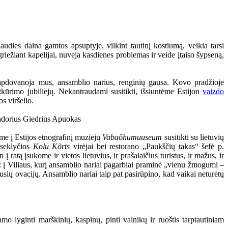
audies daina gamtos apsuptyje, vilkint tautinį kostiumą, veikia tarsi
griežiant kapelijai, nuveja kasdienes problemas ir veide įtaiso šypseną,
 apdovanoja mus, ansamblio narius, renginių gausa. Kovo pradžioje
kūrimo jubiliejų. Nekantraudami susitikti, išsiuntėme Estijon
vaizdo
s viršelio.
me į Estijos etnografinį muziejų
Vabaõhumuuseum
susitikti su lietuvių
 seklyčios
Kolu Kõrts
virėjai bei restorano „Paukščių takas“ šefė p.
atą įsukome ir vietos lietuvius, ir prašalaičius turistus, ir mažus, ir
is: į Viliaus, kurį ansamblio nariai pagarbiai praminė „vienu žmogumi –
gausių ovacijų. Ansamblio nariai taip pat pasirūpino, kad vaikai neturėtų
o lyginti marškinių, kaspinų, pinti vainikų ir ruoštis tarptautiniam