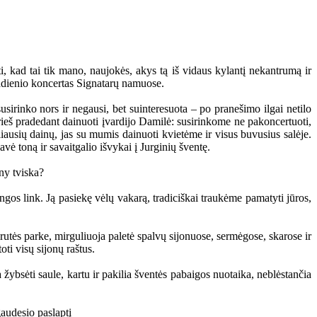
ti, kad tai tik mano, naujokės, akys tą iš vidaus kylantį nekantrumą ir
iadienio koncertas Signatarų namuose.
usirinko nors ir negausi, bet suinteresuota – po pranešimo ilgai netilo
prieš pradedant dainuoti įvardijo Damilė: susirinkome ne pakoncertuoti,
eliausių dainų, jas su mumis dainuoti kvietėme ir visus buvusius salėje.
vė toną ir savaitgalio išvykai į Jurginių šventę.
angos link. Ją pasiekę vėlų vakarą, tradiciškai traukėme pamatyti jūros,
rutės parke, mirguliuoja paletė spalvų sijonuose, sermėgose, skarose ir
i visų sijonų raštus.
ybsėti saule, kartu ir pakilia šventės pabaigos nuotaika, neblėstančia