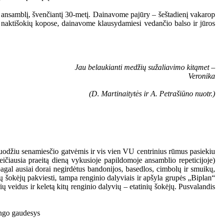
“ ansamblį, švenčiantį 30-metį. Dainavome pajūry – šeštadienį vakarop
 naktišokių kopose, dainavome klausydamiesi vedančio balso ir jūros
Jau belaukianti medžių sužaliavimo kitąmet –
Veronika
(D. Martinaitytės ir A. Petrašiūno nuotr.)
kuodžiu senamiesčio gatvėmis ir vis vien VU centrinius rūmus pasiekiu
eičiausia praeitą dieną vykusioje papildomoje ansamblio repeticijoje)
pagal ausiai dorai negirdėtus bandonijos, basedlos, cimbolų ir smuikų,
gų šokėjų pakviesti, tampa renginio dalyviais ir apšyla grupės „Biplan“
ų veidus ir keletą kitų renginio dalyvių – etatinių šokėjų. Pusvalandis