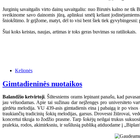
Jurginių savaitgalis virto dainų savaitgaliu: nuo Birutės kalno ne t
sveikinome savo dainomis jūrą, aplinkui smėlį keliant jodinėjamiem
šniokštimo. Ir grįžome, matyt, dėl to visi bent šiek tiek gyvybingesni: p
Štai koks keistas, naujas, artimas ir toks geras buvimas su ratiliokais.
Kelionės
Gimtadieninės nuotaikos
Balandžio ketvirtoji
. Šiltesniems orams lepinant panašu, kad pavasa
jau vėluodamas. Apie tai sužinau dar neįžengęs pro universiteto vart
girdėta melodija. VU 439-asis gimtadienis eina į pabaigą ir po visos 
traukiančių tradicinių šokių melodijas, garsus. Drovesni žiūrovai, ved
koncertui tikrąja to žodžio prasme. Tarp šokėjų neilgai trukus sukuosi
pralekia, rodos, akimirksniu, ir sušilusią publiką atiduodame į „Bipla