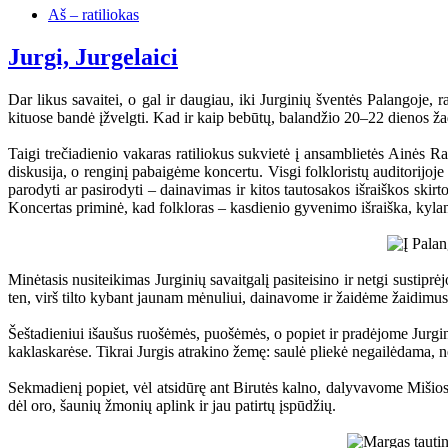
Aš – ratiliokas
Jurgi, Jurgelaici
Dar likus savaitei, o gal ir daugiau, iki Jurginių šventės Palangoje, 
kituose bandė įžvelgti. Kad ir kaip bebūtų, balandžio 20–22 dienos ža
Taigi trečiadienio vakaras ratiliokus sukvietė į ansamblietės Ainės Ra
diskusija, o renginį pabaigėme koncertu. Visgi folkloristų auditorijoj
parodyti ar pasirodyti – dainavimas ir kitos tautosakos išraiškos skirt
Koncertas priminė, kad folkloras – kasdienio gyvenimo išraiška, kylanti 
Minėtasis nusiteikimas Jurginių savaitgalį pasiteisino ir netgi sustipr
ten, virš tilto kybant jaunam mėnuliui, dainavome ir žaidėme žaidimu
Šeštadieniui išaušus ruošėmės, puošėmės, o popiet ir pradėjome Jurgini
kaklaskarėse. Tikrai Jurgis atrakino žemę: saulė pliekė negailėdama,
Sekmadienį popiet, vėl atsidūrę ant Birutės kalno, dalyvavome Mišiose
dėl oro, šaunių žmonių aplink ir jau patirtų įspūdžių.