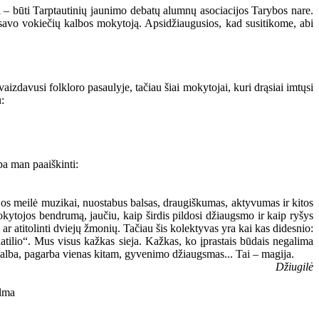
 – būti Tarptautinių jaunimo debatų alumnų asociacijos Tarybos nare.
u savo vokiečių kalbos mokytoją. Apsidžiaugusios, kad susitikome, abi
aizdavusi folkloro pasaulyje, tačiau šiai mokytojai, kuri drąsiai imtųsi
:
ba man paaiškinti:
s meilė muzikai, nuostabus balsas, draugiškumas, aktyvumas ir kitos
mokytojos bendrumą, jaučiu, kaip širdis pildosi džiaugsmo ir kaip ryšys
ar atitolinti dviejų žmonių. Tačiau šis kolektyvas yra kai kas didesnio:
Ratilio“. Mus visus kažkas sieja. Kažkas, ko įprastais būdais negalima
agalba, pagarba vienas kitam, gyvenimo džiaugsmas... Tai – magija.
Džiugilė