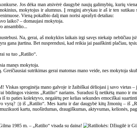
 konkurse. Jos dėka man atsivėrė daugybė naujų galimybių, kurių viena
 mokinius, mokytojus ir alumnus. Į renginį atvykau ir aš ir ten sutika
venimuose. Vieną pokalbio dalį man norisi aprašyti detaliau:
aisvo laiko? – domaujasi mokytoja.
ro ansamblio...
nustebusi. Na, gerai, aš mokyklos laikais irgi savęs niekaip nebūčiau įsiv
 gana įtartina. Bet nusprendusi, kad reikia jai paaiškinti plačiau, tęsiu
rai su tuo „Ratilio“.
ausia manęs mokytoja.
oją. Greičiausiai sutrikimas gerai matomas mano veide, nes mokytoja sku
kas sproginėja mano galvoje ir žaibiškai dėliojasi į savo vietas – jo
ikrai būdingos visiems „Ratilio“ nariams. Suradusi šį netikėtą mano ir 
š to paties kolektyvo, negalėtų per kelias sekundes emociškai suartinti 
avo vyrą? :)) iš „Ratilio“. Mes kartu ir dar daugybė kitų žmonių – iš „
ras muzikuoti kartu, nuoširdumas, draugiškumas, aktyvumas, kelionės, p