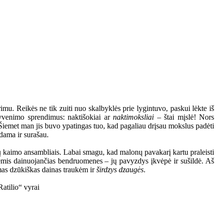
mu. Reikės ne tik zuiti nuo skalbyklės prie lygintuvo, paskui lėkte iš
 gyvenimo sprendimus: naktišokiai ar
naktimoksliai
– štai mįslė! Nors
s. Šiemet man jis buvo ypatingas tuo, kad pagaliau drįsau mokslus padėti
dama ir surašau.
rų kaimo ansambliais. Labai smagu, kad malonų pavakarį kartu praleisti
inėmis dainuojančias bendruomenes – jų pavyzdys įkvėpė ir sušildė. Aš
omas dzūkiškas dainas traukėm ir
širdzys dzaugės
.