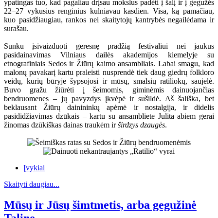
ypatingas tuo, kad pagaliau drįsau mokslus padėti į šalį ir į gegužės
22–27 vykusius renginius kulniavau kasdien. Visa, ką pamačiau,
kuo pasidžiaugiau, rankos nei skaitytojų kantrybės negailėdama ir
surašau.
Sunku įsivaizduoti geresnę pradžią festivaliui nei jaukus
pasidainavimas Vilniaus dailės akademijos kiemelyje su
etnografiniais Sedos ir Žiūrų kaimo ansambliais. Labai smagu, kad
malonų pavakarį kartu praleisti nusprendė tiek daug giedrų folkloro
veidų, kurių būryje šypsojosi ir mūsų, smalsių ratiliokų, saujelė.
Buvo gražu žiūrėti į šeimomis, giminėmis dainuojančias
bendruomenes – jų pavyzdys įkvėpė ir sušildė. Aš šališka, bet
beklausant Žiūrų dainininkų apėmė ir nostalgija, ir didelis
pasididžiavimas dzūkais – kartu su ansambliete Julita abiem gerai
žinomas dzūkiškas dainas traukėm ir
širdzys dzaugės
.
Įvykiai
Skaityti daugiau...
Mūsų ir Jūsų šimtmetis, arba gegužinė