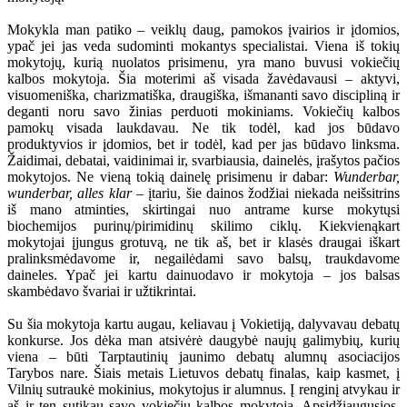
Mokykla man patiko – veiklų daug, pamokos įvairios ir įdomios,
ypač jei jas veda sudominti mokantys specialistai. Viena iš tokių
mokytojų, kurią nuolatos prisimenu, yra mano buvusi vokiečių
kalbos mokytoja. Šia moterimi aš visada žavėdavausi – aktyvi,
visuomeniška, charizmatiška, draugiška, išmananti savo discipliną ir
deganti noru savo žinias perduoti mokiniams. Vokiečių kalbos
pamokų visada laukdavau. Ne tik todėl, kad jos būdavo
produktyvios ir įdomios, bet ir todėl, kad per jas būdavo linksma.
Žaidimai, debatai, vaidinimai ir, svarbiausia, dainelės, įrašytos pačios
mokytojos. Ne vieną tokią dainelę prisimenu ir dabar:
Wunderbar,
wunderbar, alles klar
– įtariu, šie dainos žodžiai niekada neišsitrins
iš mano atminties, skirtingai nuo antrame kurse mokytųsi
biochemijos purinų/pirimidinų skilimo ciklų. Kiekvienąkart
mokytojai įjungus grotuvą, ne tik aš, bet ir klasės draugai iškart
pralinksmėdavome ir, negailėdami savo balsų, traukdavome
daineles. Ypač jei kartu dainuodavo ir mokytoja – jos balsas
skambėdavo švariai ir užtikrintai.
Su šia mokytoja kartu augau, keliavau į Vokietiją, dalyvavau debatų
konkurse. Jos dėka man atsivėrė daugybė naujų galimybių, kurių
viena – būti Tarptautinių jaunimo debatų alumnų asociacijos
Tarybos nare. Šiais metais Lietuvos debatų finalas, kaip kasmet, į
Vilnių sutraukė mokinius, mokytojus ir alumnus. Į renginį atvykau ir
aš ir ten sutikau savo vokiečių kalbos mokytoją. Apsidžiaugusios,