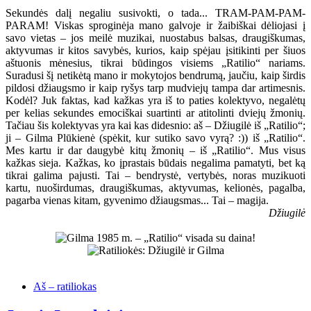
Sekundės dalį negaliu susivokti, o tada... TRAM-PAM-PAM-
PARAM! Viskas sproginėja mano galvoje ir žaibiškai dėliojasi į
savo vietas – jos meilė muzikai, nuostabus balsas, draugiškumas,
aktyvumas ir kitos savybės, kurios, kaip spėjau įsitikinti per šiuos
aštuonis mėnesius, tikrai būdingos visiems „Ratilio“ nariams.
Suradusi šį netikėtą mano ir mokytojos bendrumą, jaučiu, kaip širdis
pildosi džiaugsmo ir kaip ryšys tarp mudviejų tampa dar artimesnis.
Kodėl? Juk faktas, kad kažkas yra iš to paties kolektyvo, negalėtų
per kelias sekundes emociškai suartinti ar atitolinti dviejų žmonių.
Tačiau šis kolektyvas yra kai kas didesnio: aš – Džiugilė iš „Ratilio“;
ji – Gilma Plūkienė (spėkit, kur sutiko savo vyrą? :)) iš „Ratilio“.
Mes kartu ir dar daugybė kitų žmonių – iš „Ratilio“. Mus visus
kažkas sieja. Kažkas, ko įprastais būdais negalima pamatyti, bet ką
tikrai galima pajusti. Tai – bendrystė, vertybės, noras muzikuoti
kartu, nuoširdumas, draugiškumas, aktyvumas, kelionės, pagalba,
pagarba vienas kitam, gyvenimo džiaugsmas... Tai – magija.
Džiugilė
Aš – ratiliokas