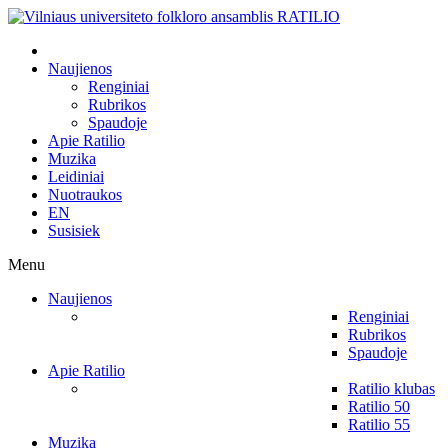
Naujienos
Renginiai
Rubrikos
Spaudoje
Apie Ratilio
Muzika
Leidiniai
Nuotraukos
EN
Susisiek
Menu
Naujienos
Renginiai
Rubrikos
Spaudoje
Apie Ratilio
Ratilio klubas
Ratilio 50
Ratilio 55
Muzika