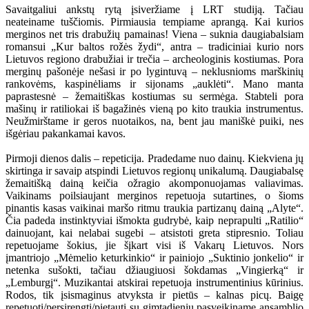
Savaitgaliui ankstų rytą įsiveržiame į LRT studiją. Tačiau
neateiname tuščiomis. Pirmiausia tempiame aprangą. Kai kurios
merginos net tris drabužių pamainas! Viena – suknia daugiabalsiam
romansui „Kur baltos rožės žydi“, antra – tradiciniai kurio nors
Lietuvos regiono drabužiai ir trečia – archeologinis kostiumas. Pora
merginų pašonėje nešasi ir po lygintuvą – neklusnioms marškinių
rankovėms, kaspinėliams ir sijonams „auklėti“. Mano manta
paprastesnė – žemaitiškas kostiumas su sermėga. Stabteli pora
mašinų ir ratiliokai iš bagažinės vieną po kito traukia instrumentus.
Neužmirštame ir geros nuotaikos, na, bent jau maniškė puiki, nes
išgėriau pakankamai kavos.
Pirmoji dienos dalis – repeticija. Pradedame nuo dainų. Kiekviena jų
skirtinga ir savaip atspindi Lietuvos regionų unikalumą. Daugiabalsę
žemaitišką dainą keičia ožragio akomponuojamas valiavimas.
Vaikinams poilsiaujant merginos repetuoja sutartines, o šioms
pinantis kasas vaikinai maršo ritmu traukia partizanų dainą „Alyte“.
Čia padeda instinktyviai išmokta gudrybė, kaip neprapulti „Ratilio“
dainuojant, kai nelabai sugebi – atsistoti greta stipresnio. Toliau
repetuojame šokius, jie šįkart visi iš Vakarų Lietuvos. Nors
įmantriojo „Mėmelio keturkinkio“ ir painiojo „Suktinio jonkelio“ ir
netenka sušokti, tačiau džiaugiuosi šokdamas „Vingierką“ ir
„Lemburgį“. Muzikantai atskirai repetuoja instrumentinius kūrinius.
Rodos, tik įsismaginus atvyksta ir pietūs – kalnas picų. Baigę
repetuoti/persirengti/pietauti su gimtadieniu pasveikiname ansamblio