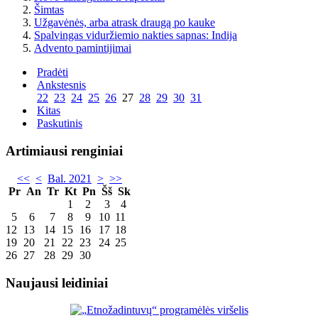
Šimtas
Užgavėnės, arba atrask draugą po kauke
Spalvingas viduržiemio nakties sapnas: Indija
Advento pamintijimai
Pradėti
Ankstesnis
22
23
24
25
26
27
28
29
30
31
Kitas
Paskutinis
Artimiausi renginiai
<<
<
Bal. 2021
>
>>
Pr
An
Tr
Kt
Pn
Šš
Sk
1
2
3
4
5
6
7
8
9
10
11
12
13
14
15
16
17
18
19
20
21
22
23
24
25
26
27
28
29
30
Naujausi leidiniai