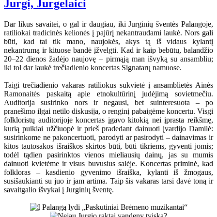
Jurgi, Jurgelaici
Dar likus savaitei, o gal ir daugiau, iki Jurginių šventės Palangoje,
ratiliokai tradicinės kelionės į pajūrį nekantraudami laukė. Nors gali
būti, kad tai tik mano, naujokės, akys tą iš vidaus kylantį
nekantrumą ir kituose bandė įžvelgti. Kad ir kaip bebūtų, balandžio
20–22 dienos žadėjo naujovę – pirmąją man išvyką su ansambliu;
iki tol dar laukė trečiadienio koncertas Signatarų namuose.
Taigi trečiadienio vakaras ratiliokus sukvietė į ansamblietės Ainės
Ramonaitės paskaitą apie etnokultūrinį judėjimą sovietmečiu.
Auditorija susirinko nors ir negausi, bet suinteresuota – po
pranešimo ilgai netilo diskusija, o renginį pabaigėme koncertu. Visgi
folkloristų auditorijoje koncertas įgavo kitokią nei įprasta reikšmę,
kurią puikiai užčiuopė ir prieš pradedant dainuoti įvardijo Damilė:
susirinkome ne pakoncertuoti, parodyti ar pasirodyti – dainavimas ir
kitos tautosakos išraiškos skirtos būti, būti tikriems, gyventi jomis;
todėl tądien pasirinktos vienos mieliausių dainų, jas su mumis
dainuoti kvietėme ir visus buvusius salėje. Koncertas priminė, kad
folkloras – kasdienio gyvenimo išraiška, kylanti iš žmogaus,
susišaukianti su juo ir jam artima. Taip šis vakaras tarsi davė toną ir
savaitgalio išvykai į Jurginių šventę.