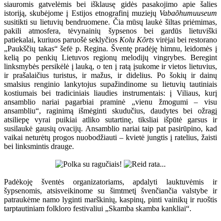
siauromis gatvelėmis bei išklausę gidės pasakojimo apie šalies
istoriją, skubėjome į Estijos etnografinį muziejų
Vabaõhumuuseum
susitikti su lietuvių bendruomene. Čia mūsų laukė šiltas priėmimas,
pakili atmosfera, tėvynainių šypsenos bei gardūs lietuviški
patiekalai, kuriuos paruošė seklyčios
Kolu Kõrts
virėjai bei restorano
„Paukščių takas“ šefė p. Regina. Šventę pradėję himnu, leidomės į
kelią po penkių Lietuvos regionų melodijų vingrybes. Beregint
linksmybės persikėlė į lauką, o ten į ratą įsukome ir vietos lietuvius,
ir prašalaičius turistus, ir mažus, ir didelius. Po šokių ir dainų
smalsius renginio lankytojus supažindinome su lietuvių tautiniais
kostiumais bei tradiciniais liaudies instrumentais: į Viliaus, kurį
ansamblio nariai pagarbiai praminė „vienu žmogumi – visu
ansambliu“, raginimą išmėginti skudučius, daudytes bei ožragį
atsiliepę vyrai puikiai atliko sutartinę, tiksliai išpūtė garsus ir
susilaukė gausių ovacijų. Ansamblio nariai taip pat pasirūpino, kad
vaikai neturėtų progos nuobodžiauti – kvietė jungtis į ratelius, žaisti
bei linksmintis drauge.
Padėkoję šventės organizatoriams, apdalyti lauktuvėmis ir
šypsenomis, atsisveikinome su šimtmetį švenčiančia valstybe ir
patraukėme namo lyginti marškinių, kaspinų, pinti vainikų ir ruoštis
tarptautiniam folkloro festivaliui „Skamba skamba kankliai“.