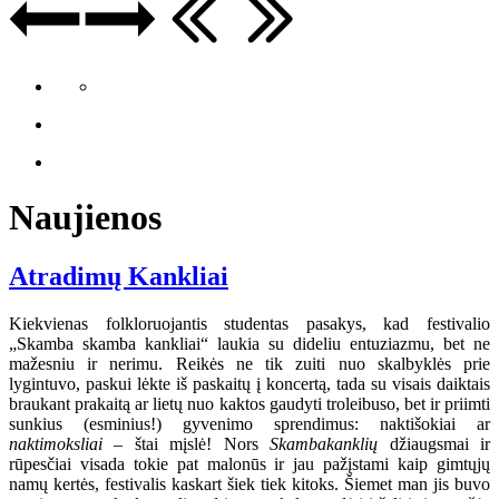
Naujienos
Atradimų Kankliai
Kiekvienas folkloruojantis studentas pasakys, kad festivalio
„Skamba skamba kankliai“ laukia su dideliu entuziazmu, bet ne
mažesniu ir nerimu. Reikės ne tik zuiti nuo skalbyklės prie
lygintuvo, paskui lėkte iš paskaitų į koncertą, tada su visais daiktais
braukant prakaitą ar lietų nuo kaktos gaudyti troleibuso, bet ir priimti
sunkius (esminius!) gyvenimo sprendimus: naktišokiai ar
naktimoksliai
– štai mįslė! Nors
Skambakanklių
džiaugsmai ir
rūpesčiai visada tokie pat malonūs ir jau pažįstami kaip gimtųjų
namų kertės, festivalis kaskart šiek tiek kitoks. Šiemet man jis buvo