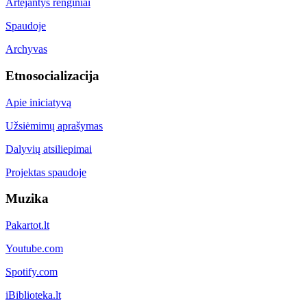
Artėjantys renginiai
Spaudoje
Archyvas
Etnosocializacija
Apie iniciatyvą
Užsiėmimų aprašymas
Dalyvių atsiliepimai
Projektas spaudoje
Muzika
Pakartot.lt
Youtube.com
Spotify.com
iBiblioteka.lt