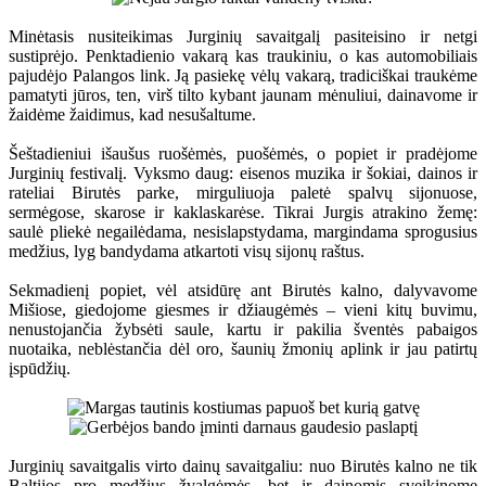
Minėtasis nusiteikimas Jurginių savaitgalį pasiteisino ir netgi
sustiprėjo. Penktadienio vakarą kas traukiniu, o kas automobiliais
pajudėjo Palangos link. Ją pasiekę vėlų vakarą, tradiciškai traukėme
pamatyti jūros, ten, virš tilto kybant jaunam mėnuliui, dainavome ir
žaidėme žaidimus, kad nesušaltume.
Šeštadieniui išaušus ruošėmės, puošėmės, o popiet ir pradėjome
Jurginių festivalį. Vyksmo daug: eisenos muzika ir šokiai, dainos ir
rateliai Birutės parke, mirguliuoja paletė spalvų sijonuose,
sermėgose, skarose ir kaklaskarėse. Tikrai Jurgis atrakino žemę:
saulė pliekė negailėdama, nesislapstydama, margindama sprogusius
medžius, lyg bandydama atkartoti visų sijonų raštus.
Sekmadienį popiet, vėl atsidūrę ant Birutės kalno, dalyvavome
Mišiose, giedojome giesmes ir džiaugėmės – vieni kitų buvimu,
nenustojančia žybsėti saule, kartu ir pakilia šventės pabaigos
nuotaika, neblėstančia dėl oro, šaunių žmonių aplink ir jau patirtų
įspūdžių.
Jurginių savaitgalis virto dainų savaitgaliu: nuo Birutės kalno ne tik
Baltijos pro medžius žvalgėmės, bet ir dainomis sveikinome