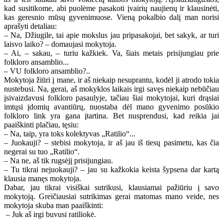
kad susitikome, abi puolėme pasakoti įvairių naujienų ir klausinėti,
kas geresnio mūsų gyvenimuose. Vieną pokalbio dalį man norisi
aprašyti detaliau:
– Na, Džiugile, tai apie mokslus jau pripasakojai, bet sakyk, ar turi
laisvo laiko? – domaujasi mokytoja.
– Ai, – sakau, – turiu kažkiek. Va, šiais metais prisijungiau prie
folkloro ansamblio...
– VU folkloro ansamblio?..
Mokytoja žiūri į mane, ir aš niekaip nesuprantu, kodėl ji atrodo tokia
nustebusi. Na, gerai, aš mokyklos laikais irgi savęs niekaip nebūčiau
įsivaizdavusi folkloro pasaulyje, tačiau šiai mokytojai, kuri drąsiai
imtųsi įdomių avantiūrų, nuostaba dėl mano gyvenimo posūkio
folkloro link yra gana įtartina. Bet nusprendusi, kad reikia jai
paaiškinti plačiau, tęsiu:
– Na, taip, yra toks kolektyvas „Ratilio“...
– Juokauji? – stebisi mokytoja, ir aš jau iš tiesų pasimetu, kas čia
negerai su tuo „Ratilio“.
– Na ne, aš tik rugsėjį prisijungiau.
– Tu tikrai nejuokauji? – jau su kažkokia keista šypsena dar kartą
klausia manęs mokytoja.
Dabar, jau tikrai visiškai sutrikusi, klausiamai pažiūriu į savo
mokytoją. Greičiausiai sutrikimas gerai matomas mano veide, nes
mokytoja skuba man paaiškinti:
– Juk aš irgi buvusi ratiliokė.