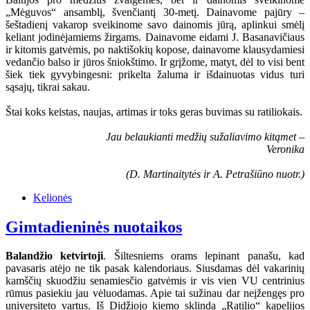
„Mėguvos“ ansamblį, švenčiantį 30-metį. Dainavome pajūry –
šeštadienį vakarop sveikinome savo dainomis jūrą, aplinkui smėlį
keliant jodinėjamiems žirgams. Dainavome eidami J. Basanavičiaus
ir kitomis gatvėmis, po naktišokių kopose, dainavome klausydamiesi
vedančio balso ir jūros šniokštimo. Ir grįžome, matyt, dėl to visi bent
šiek tiek gyvybingesni: prikelta žaluma ir išdainuotas vidus turi
sąsajų, tikrai sakau.
Štai koks keistas, naujas, artimas ir toks geras buvimas su ratiliokais.
Jau belaukianti medžių sužaliavimo kitąmet –
Veronika
(D. Martinaitytės ir A. Petrašiūno nuotr.)
Kelionės
Gimtadieninės nuotaikos
Balandžio ketvirtoji
. Šiltesniems orams lepinant panašu, kad
pavasaris atėjo ne tik pasak kalendoriaus. Siusdamas dėl vakarinių
kamščių skuodžiu senamiesčio gatvėmis ir vis vien VU centrinius
rūmus pasiekiu jau vėluodamas. Apie tai sužinau dar neįžengęs pro
universiteto vartus. Iš Didžiojo kiemo sklinda „Ratilio“ kapelijos