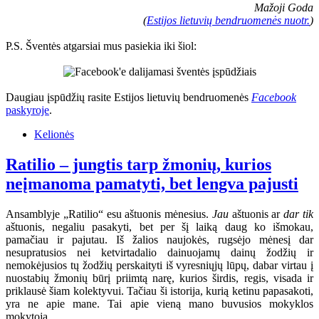
Mažoji Goda
(
Estijos lietuvių bendruomenės nuotr.
)
P.S. Šventės atgarsiai mus pasiekia iki šiol:
Daugiau įspūdžių rasite Estijos lietuvių bendruomenės
Facebook
paskyroje
.
Kelionės
Ratilio – jungtis tarp žmonių, kurios
neįmanoma pamatyti, bet lengva pajusti
Ansamblyje „Ratilio“ esu aštuonis mėnesius.
Jau
aštuonis ar
dar tik
aštuonis, negaliu pasakyti, bet per šį laiką daug ko išmokau,
pamačiau ir pajutau. Iš žalios naujokės, rugsėjo mėnesį dar
nesupratusios nei ketvirtadalio dainuojamų dainų žodžių ir
nemokėjusios tų žodžių perskaityti iš vyresniųjų lūpų, dabar virtau į
nuostabių žmonių būrį priimtą narę, kurios širdis, regis, visada ir
priklausė šiam kolektyvui. Tačiau ši istorija, kurią ketinu papasakoti,
yra ne apie mane. Tai apie vieną mano buvusios mokyklos
mokytoją.