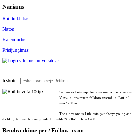
Nariams
Ratilio klubas
Natos
Kalendorius
Prisijungimas
Ieškoti...
Seniausias Lietuvoje, bet visuomet jaunas ir veržlus!
Vilniaus universiteto folkloro ansamblis „Ratilio“ –
nuo 1968 m.
The oldest one in Lithuania, yet always young and
dashing! Vilnius University Folk Ensemble "Ratilio" – since 1968.
Bendraukime per / Follow us on