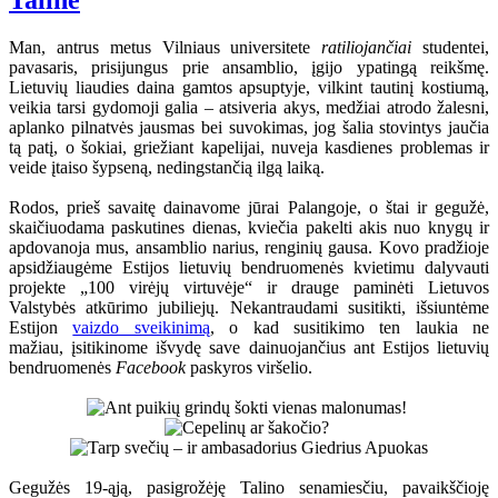
Taline
Man, antrus metus Vilniaus universitete
ratiliojančiai
studentei,
pavasaris, prisijungus prie ansamblio, įgijo ypatingą reikšmę.
Lietuvių liaudies daina gamtos apsuptyje, vilkint tautinį kostiumą,
veikia tarsi gydomoji galia – atsiveria akys, medžiai atrodo žalesni,
aplanko pilnatvės jausmas bei suvokimas, jog šalia stovintys jaučia
tą patį, o šokiai, griežiant kapelijai, nuveja kasdienes problemas ir
veide įtaiso šypseną, nedingstančią ilgą laiką.
Rodos, prieš savaitę dainavome jūrai Palangoje, o štai ir gegužė,
skaičiuodama paskutines dienas, kviečia pakelti akis nuo knygų ir
apdovanoja mus, ansamblio narius, renginių gausa. Kovo pradžioje
apsidžiaugėme Estijos lietuvių bendruomenės kvietimu dalyvauti
projekte „100 virėjų virtuvėje“ ir drauge paminėti Lietuvos
Valstybės atkūrimo jubiliejų. Nekantraudami susitikti, išsiuntėme
Estijon
vaizdo sveikinimą
, o kad susitikimo ten laukia ne
mažiau, įsitikinome išvydę save dainuojančius ant Estijos lietuvių
bendruomenės
Facebook
paskyros viršelio.
Gegužės 19-ąją, pasigrožėję Talino senamiesčiu, pavaikščioję