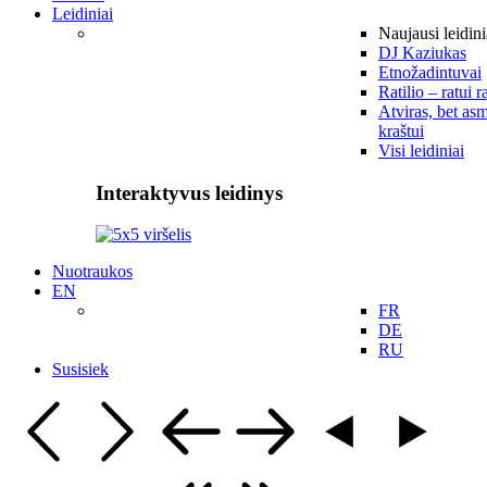
Leidiniai
Naujausi leidini
DJ Kaziukas
Etnožadintuvai
Ratilio – ratui r
Atviras, bet asm
kraštui
Visi leidiniai
Interaktyvus leidinys
Nuotraukos
EN
FR
DE
RU
Susisiek