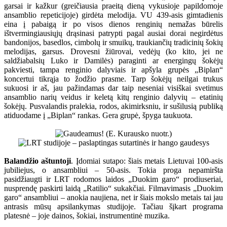
garsai ir kažkur (greičiausia praeitą dieną vykusioje papildomoje
ansamblio repeticijoje) girdėta melodija. VU 439-asis gimtadienis
eina į pabaigą ir po visos dienos renginių nemažas būrelis
ištvermingiausiųjų drąsinasi patrypti pagal ausiai dorai negirdėtus
bandonijos, basedlos, cimbolų ir smuikų, traukiančių tradicinių šokių
melodijas, garsus. Drovesni žiūrovai, vedėjų (ko kito, jei ne
saldžiabalsių Luko ir Damilės) paraginti ar energingų šokėjų
pakviesti, tampa renginio dalyviais ir apšyla grupės „Biplan“
koncertui tikrąja to žodžio prasme. Tarp šokėjų neilgai trukus
sukuosi ir aš, jau pažindamas dar taip neseniai visiškai svetimus
ansamblio narių veidus ir keletą kitų renginio dalyvių – etatinių
šokėjų. Pusvalandis pralekia, rodos, akimirksniu, ir sušilusią publiką
atiduodame į „Biplan“ rankas. Gera grupė, špyga taukuota.
Balandžio aštuntoji
. Įdomiai sutapo: šiais metais Lietuvai 100-asis
jubiliejus, o ansambliui – 50-asis. Tokia proga nepamiršta
pasidžiaugti ir LRT rodomos laidos „Duokim garo“ prodiuseriai,
nusprendę paskirti laidą „Ratilio“ sukakčiai. Filmavimasis „Duokim
garo“ ansambliui – anokia naujiena, net ir šiais mokslo metais tai jau
antrasis mūsų apsilankymas studijoje. Tačiau šįkart programa
platesnė – joje dainos, šokiai, instrumentinė muzika.