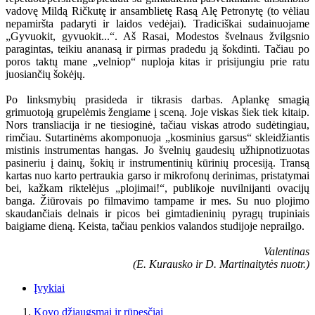
vadovę Mildą Ričkutę ir ansamblietę Rasą Alę Petronytę (to vėliau
nepamiršta padaryti ir laidos vedėjai). Tradiciškai sudainuojame
„Gyvuokit, gyvuokit...“. Aš Rasai, Modestos švelnaus žvilgsnio
paragintas, teikiu ananasą ir pirmas pradedu ją šokdinti. Tačiau po
poros taktų mane „velniop“ nuploja kitas ir prisijungiu prie ratu
juosiančių šokėjų.
Po linksmybių prasideda ir tikrasis darbas. Aplankę smagią
grimuotoją grupelėmis žengiame į sceną. Joje viskas šiek tiek kitaip.
Nors transliacija ir ne tiesioginė, tačiau viskas atrodo sudėtingiau,
rimčiau. Sutartinėms akomponuoja „kosminius garsus“ skleidžiantis
mistinis instrumentas hangas. Jo švelnių gaudesių užhipnotizuotas
pasineriu į dainų, šokių ir instrumentinių kūrinių procesiją. Transą
kartas nuo karto pertraukia garso ir mikrofonų derinimas, pristatymai
bei, kažkam riktelėjus „plojimai!“, publikoje nuvilnijanti ovacijų
banga. Žiūrovais po filmavimo tampame ir mes. Su nuo plojimo
skaudančiais delnais ir picos bei gimtadieninių pyragų trupiniais
baigiame dieną. Keista, tačiau penkios valandos studijoje neprailgo.
Valentinas
(E. Kurausko ir D. Martinaitytės nuotr.)
Įvykiai
Kovo džiaugsmai ir rūpesčiai