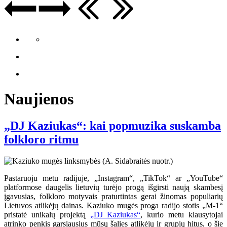
Naujienos
„DJ Kaziukas“: kai popmuzika suskamba
folkloro ritmu
Pastaruoju metu radijuje, „Instagram“, „TikTok“ ar „YouTube“
platformose daugelis lietuvių turėjo progą išgirsti naują skambesį
įgavusias, folkloro motyvais praturtintas gerai žinomas populiarių
Lietuvos atlikėjų dainas. Kaziuko mugės proga radijo stotis „M-1“
pristatė unikalų projektą
„DJ Kaziukas“
, kurio metu klausytojai
atrinko penkis garsiausius mūsų šalies atlikėjų ir grupių hitus, o šie