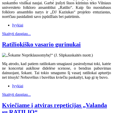
suskambo visiškai naujai. Garbė įrašyti šiuos kūrinius teko Vilniaus
universiteto folkloro ansambliui „Ratilio“. Kaip šio nuostabaus
folkloro ansamblio narys ir „DJ Kaziukas“ projekto entuziastas,
norėčiau pasidalinti savo įspūdžiais bei patirtimis.
Įvykiai
Skaityti daugiau...
Ratiliokiško vasario gurinukai
Mą atrodo, kad patiem ratiliokam smagiausi pasirodymai toki, katrie
ne koncertai aukštose didelėse scenose, o bendras pabuvimas
dainuojant, šokant. Tai tokio smagumo šį vasarį ratiliokai apturėjo
net trissyk! Nebuvėlius i buvėlius kviečiu paskaityt, kap gi tę buvo.
Įvykiai
Skaityti daugiau...
Kviečiame į atviras repeticijas „Valanda
su RATILIO“