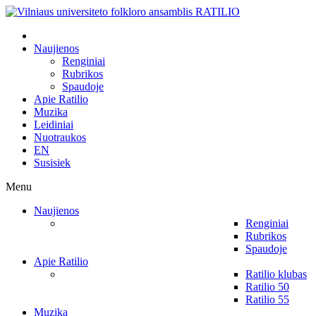
Naujienos
Renginiai
Rubrikos
Spaudoje
Apie Ratilio
Muzika
Leidiniai
Nuotraukos
EN
Susisiek
Menu
Naujienos
Renginiai
Rubrikos
Spaudoje
Apie Ratilio
Ratilio klubas
Ratilio 50
Ratilio 55
Muzika