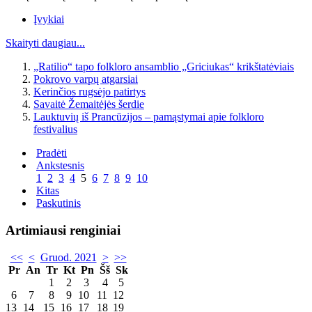
Įvykiai
Skaityti daugiau...
„Ratilio“ tapo folkloro ansamblio „Griciukas“ krikštatėviais
Pokrovo varpų atgarsiai
Kerinčios rugsėjo patirtys
Savaitė Žemaitėjės šerdie
Lauktuvių iš Prancūzijos – pamąstymai apie folkloro
festivalius
Pradėti
Ankstesnis
1
2
3
4
5
6
7
8
9
10
Kitas
Paskutinis
Artimiausi renginiai
<<
<
Gruod. 2021
>
>>
Pr
An
Tr
Kt
Pn
Šš
Sk
1
2
3
4
5
6
7
8
9
10
11
12
13
14
15
16
17
18
19