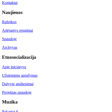
Kontaktai
Naujienos
Rubrikos
Artėjantys renginiai
Spaudoje
Archyvas
Etnosocializacija
Apie iniciatyvą
Užsiėmimų aprašymas
Dalyvių atsiliepimai
Projektas spaudoje
Muzika
Pakartot.lt