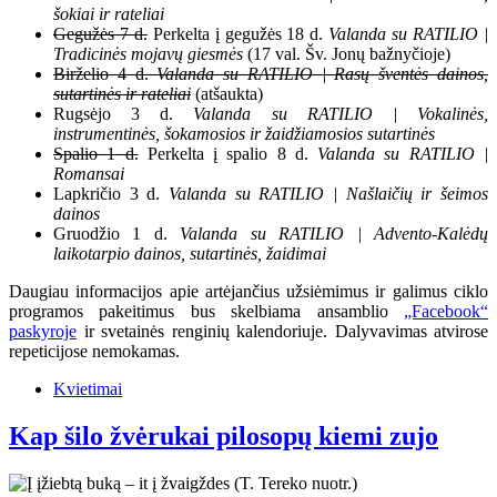
šokiai ir rateliai
Gegužės 7 d.
Perkelta į gegužės 18 d.
Valanda su RATILIO |
Tradicinės mojavų giesmės
(17 val. Šv. Jonų bažnyčioje)
Birželio 4 d.
Valanda su RATILIO | Rasų šventės dainos,
sutartinės ir rateliai
(atšaukta)
Rugsėjo 3 d.
Valanda su RATILIO | Vokalinės,
instrumentinės, šokamosios ir žaidžiamosios sutartinės
Spalio 1 d.
Perkelta į spalio 8 d.
Valanda su RATILIO |
Romansai
Lapkričio 3 d.
Valanda su RATILIO | Našlaičių ir šeimos
dainos
Gruodžio 1 d.
Valanda su RATILIO | Advento-Kalėdų
laikotarpio dainos, sutartinės, žaidimai
Daugiau informacijos apie artėjančius užsiėmimus ir galimus ciklo
programos pakeitimus bus skelbiama ansamblio
„Facebook“
paskyroje
ir svetainės renginių kalendoriuje. Dalyvavimas atvirose
repeticijose nemokamas.
Kvietimai
Kap šilo žvėrukai pilosopų kiemi zujo