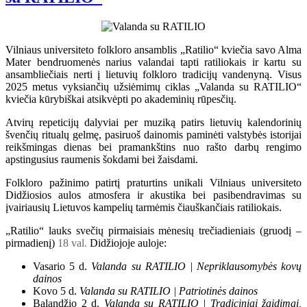
Vilniaus universiteto folkloro ansamblis „Ratilio“ kviečia savo Alma
Mater bendruomenės narius valandai tapti ratiliokais ir kartu su
ansambliečiais nerti į lietuvių folkloro tradicijų vandenyną. Visus
2025 metus vyksiančių užsiėmimų ciklas „Valanda su RATILIO“
kviečia kūrybiškai atsikvėpti po akademinių rūpesčių.
Atvirų repeticijų dalyviai per muziką patirs lietuvių kalendorinių
švenčių ritualų gelmę, pasiruoš dainomis paminėti valstybės istorijai
reikšmingas dienas bei pramankštins nuo rašto darbų rengimo
apstingusius raumenis šokdami bei žaisdami.
Folkloro pažinimo patirtį praturtins unikali Vilniaus universiteto
Didžiosios aulos atmosfera ir akustika bei pasibendravimas su
įvairiausių Lietuvos kampelių tarmėmis čiauškančiais ratiliokais.
„Ratilio“ lauks svečių pirmaisiais mėnesių trečiadieniais (gruodį –
pirmadienį)
18 val.
Didžiojoje auloje:
Vasario 5 d.
Valanda su RATILIO | Nepriklausomybės kovų
dainos
Kovo 5 d.
Valanda su RATILIO | Patriotinės dainos
Balandžio 2 d.
Valanda su RATILIO | Tradiciniai žaidimai,