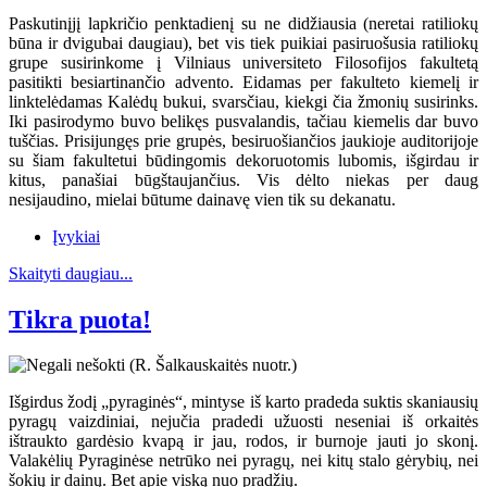
Paskutinįjį lapkričio penktadienį su ne didžiausia (neretai ratiliokų
būna ir dvigubai daugiau), bet vis tiek puikiai pasiruošusia ratiliokų
grupe susirinkome į Vilniaus universiteto Filosofijos fakultetą
pasitikti besiartinančio advento. Eidamas per fakulteto kiemelį ir
linktelėdamas Kalėdų bukui, svarsčiau, kiekgi čia žmonių susirinks.
Iki pasirodymo buvo belikęs pusvalandis, tačiau kiemelis dar buvo
tuščias. Prisijungęs prie grupės, besiruošiančios jaukioje auditorijoje
su šiam fakultetui būdingomis dekoruotomis lubomis, išgirdau ir
kitus, panašiai būgštaujančius. Vis dėlto niekas per daug
nesijaudino, mielai būtume dainavę vien tik su dekanatu.
Įvykiai
Skaityti daugiau...
Tikra puota!
Išgirdus žodį „pyraginės“, mintyse iš karto pradeda suktis skaniausių
pyragų vaizdiniai, nejučia pradedi užuosti neseniai iš orkaitės
ištraukto gardėsio kvapą ir jau, rodos, ir burnoje jauti jo skonį.
Valakėlių Pyraginėse netrūko nei pyragų, nei kitų stalo gėrybių, nei
šokių ir dainų. Bet apie viską nuo pradžių.