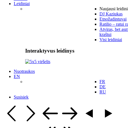
Leidiniai
Naujausi leidini
DJ Kaziukas
Etnožadintuvai
Ratilio – ratui r
Atviras, bet asm
kraštui
Visi leidiniai
Interaktyvus leidinys
Nuotraukos
EN
FR
DE
RU
Susisiek