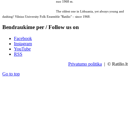
nuo 1968 m.
The oldest one in Lithuania, yet always young and
dashing! Vilnius University Folk Ensemble "Ratilio" – since 1968.
Bendraukime per / Follow us on
Facebook
Instagram
YouTube
RSS
Privatumo politika
| © Ratilio.lt
Go to top