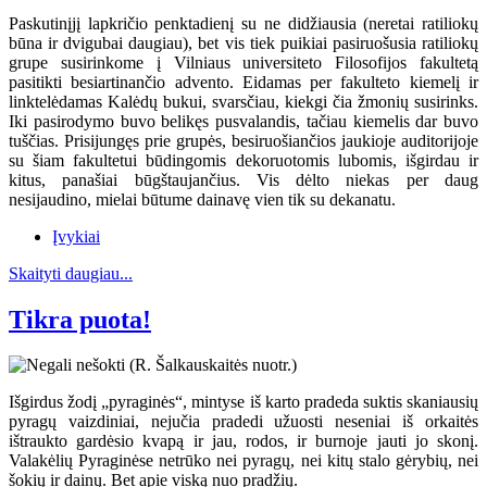
Paskutinįjį lapkričio penktadienį su ne didžiausia (neretai ratiliokų
būna ir dvigubai daugiau), bet vis tiek puikiai pasiruošusia ratiliokų
grupe susirinkome į Vilniaus universiteto Filosofijos fakultetą
pasitikti besiartinančio advento. Eidamas per fakulteto kiemelį ir
linktelėdamas Kalėdų bukui, svarsčiau, kiekgi čia žmonių susirinks.
Iki pasirodymo buvo belikęs pusvalandis, tačiau kiemelis dar buvo
tuščias. Prisijungęs prie grupės, besiruošiančios jaukioje auditorijoje
su šiam fakultetui būdingomis dekoruotomis lubomis, išgirdau ir
kitus, panašiai būgštaujančius. Vis dėlto niekas per daug
nesijaudino, mielai būtume dainavę vien tik su dekanatu.
Įvykiai
Skaityti daugiau...
Tikra puota!
Išgirdus žodį „pyraginės“, mintyse iš karto pradeda suktis skaniausių
pyragų vaizdiniai, nejučia pradedi užuosti neseniai iš orkaitės
ištraukto gardėsio kvapą ir jau, rodos, ir burnoje jauti jo skonį.
Valakėlių Pyraginėse netrūko nei pyragų, nei kitų stalo gėrybių, nei
šokių ir dainų. Bet apie viską nuo pradžių.