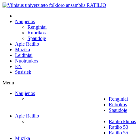
Naujienos
Renginiai
Rubrikos
Spaudoje
Apie Ratilio
Muzika
Leidiniai
Nuotraukos
EN
Susisiek
Menu
Naujienos
Renginiai
Rubrikos
Spaudoje
Apie Ratilio
Ratilio klubas
Ratilio 50
Ratilio 55
Muzika