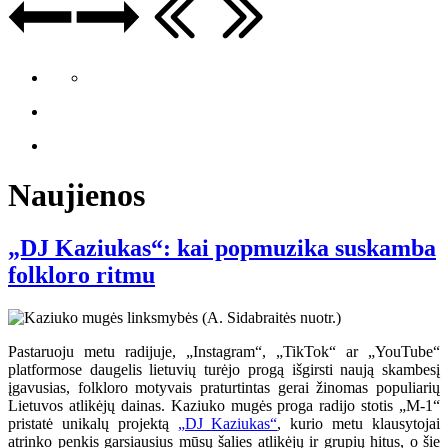
Naujienos
„DJ Kaziukas“: kai popmuzika suskamba
folkloro ritmu
Pastaruoju metu radijuje, „Instagram“, „TikTok“ ar „YouTube“
platformose daugelis lietuvių turėjo progą išgirsti naują skambesį
įgavusias, folkloro motyvais praturtintas gerai žinomas populiarių
Lietuvos atlikėjų dainas. Kaziuko mugės proga radijo stotis „M-1“
pristatė unikalų projektą
„DJ Kaziukas“
, kurio metu klausytojai
atrinko penkis garsiausius mūsų šalies atlikėjų ir grupių hitus, o šie