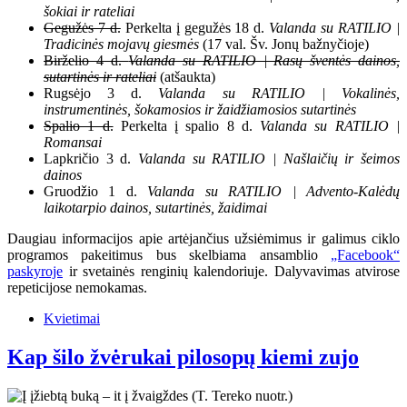
šokiai ir rateliai
Gegužės 7 d.
Perkelta į gegužės 18 d.
Valanda su RATILIO |
Tradicinės mojavų giesmės
(17 val. Šv. Jonų bažnyčioje)
Birželio 4 d.
Valanda su RATILIO | Rasų šventės dainos,
sutartinės ir rateliai
(atšaukta)
Rugsėjo 3 d.
Valanda su RATILIO | Vokalinės,
instrumentinės, šokamosios ir žaidžiamosios sutartinės
Spalio 1 d.
Perkelta į spalio 8 d.
Valanda su RATILIO |
Romansai
Lapkričio 3 d.
Valanda su RATILIO | Našlaičių ir šeimos
dainos
Gruodžio 1 d.
Valanda su RATILIO | Advento-Kalėdų
laikotarpio dainos, sutartinės, žaidimai
Daugiau informacijos apie artėjančius užsiėmimus ir galimus ciklo
programos pakeitimus bus skelbiama ansamblio
„Facebook“
paskyroje
ir svetainės renginių kalendoriuje. Dalyvavimas atvirose
repeticijose nemokamas.
Kvietimai
Kap šilo žvėrukai pilosopų kiemi zujo