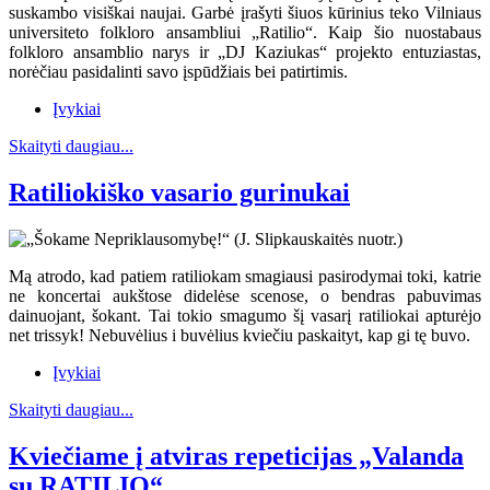
suskambo visiškai naujai. Garbė įrašyti šiuos kūrinius teko Vilniaus
universiteto folkloro ansambliui „Ratilio“. Kaip šio nuostabaus
folkloro ansamblio narys ir „DJ Kaziukas“ projekto entuziastas,
norėčiau pasidalinti savo įspūdžiais bei patirtimis.
Įvykiai
Skaityti daugiau...
Ratiliokiško vasario gurinukai
Mą atrodo, kad patiem ratiliokam smagiausi pasirodymai toki, katrie
ne koncertai aukštose didelėse scenose, o bendras pabuvimas
dainuojant, šokant. Tai tokio smagumo šį vasarį ratiliokai apturėjo
net trissyk! Nebuvėlius i buvėlius kviečiu paskaityt, kap gi tę buvo.
Įvykiai
Skaityti daugiau...
Kviečiame į atviras repeticijas „Valanda
su RATILIO“