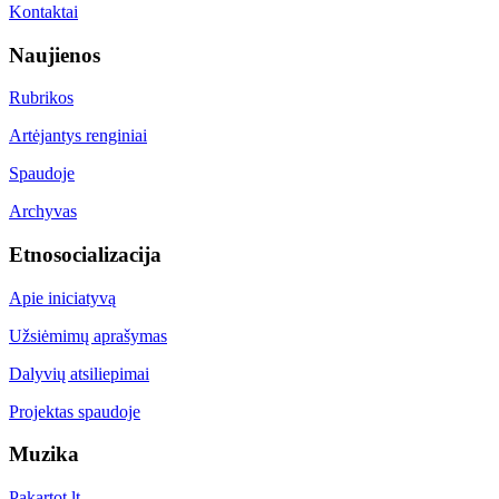
Kontaktai
Naujienos
Rubrikos
Artėjantys renginiai
Spaudoje
Archyvas
Etnosocializacija
Apie iniciatyvą
Užsiėmimų aprašymas
Dalyvių atsiliepimai
Projektas spaudoje
Muzika
Pakartot.lt