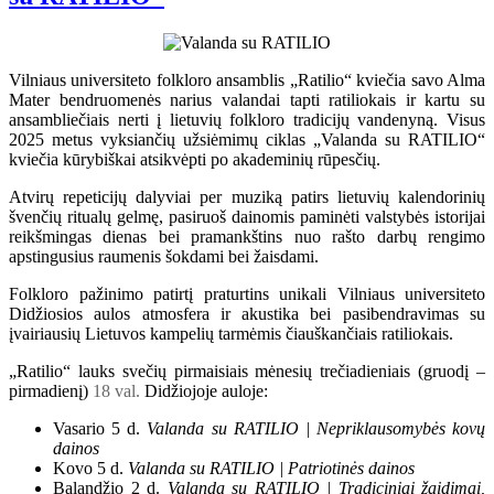
Vilniaus universiteto folkloro ansamblis „Ratilio“ kviečia savo Alma
Mater bendruomenės narius valandai tapti ratiliokais ir kartu su
ansambliečiais nerti į lietuvių folkloro tradicijų vandenyną. Visus
2025 metus vyksiančių užsiėmimų ciklas „Valanda su RATILIO“
kviečia kūrybiškai atsikvėpti po akademinių rūpesčių.
Atvirų repeticijų dalyviai per muziką patirs lietuvių kalendorinių
švenčių ritualų gelmę, pasiruoš dainomis paminėti valstybės istorijai
reikšmingas dienas bei pramankštins nuo rašto darbų rengimo
apstingusius raumenis šokdami bei žaisdami.
Folkloro pažinimo patirtį praturtins unikali Vilniaus universiteto
Didžiosios aulos atmosfera ir akustika bei pasibendravimas su
įvairiausių Lietuvos kampelių tarmėmis čiauškančiais ratiliokais.
„Ratilio“ lauks svečių pirmaisiais mėnesių trečiadieniais (gruodį –
pirmadienį)
18 val.
Didžiojoje auloje:
Vasario 5 d.
Valanda su RATILIO | Nepriklausomybės kovų
dainos
Kovo 5 d.
Valanda su RATILIO | Patriotinės dainos
Balandžio 2 d.
Valanda su RATILIO | Tradiciniai žaidimai,