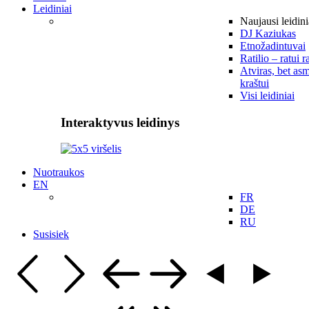
Leidiniai
Naujausi leidini
DJ Kaziukas
Etnožadintuvai
Ratilio – ratui r
Atviras, bet asm
kraštui
Visi leidiniai
Interaktyvus leidinys
Nuotraukos
EN
FR
DE
RU
Susisiek