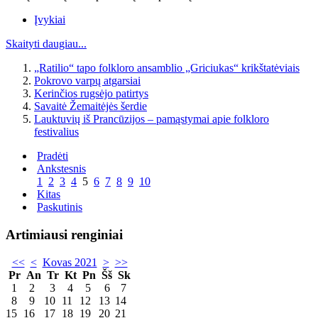
Įvykiai
Skaityti daugiau...
„Ratilio“ tapo folkloro ansamblio „Griciukas“ krikštatėviais
Pokrovo varpų atgarsiai
Kerinčios rugsėjo patirtys
Savaitė Žemaitėjės šerdie
Lauktuvių iš Prancūzijos – pamąstymai apie folkloro
festivalius
Pradėti
Ankstesnis
1
2
3
4
5
6
7
8
9
10
Kitas
Paskutinis
Artimiausi renginiai
<<
<
Kovas 2021
>
>>
Pr
An
Tr
Kt
Pn
Šš
Sk
1
2
3
4
5
6
7
8
9
10
11
12
13
14
15
16
17
18
19
20
21