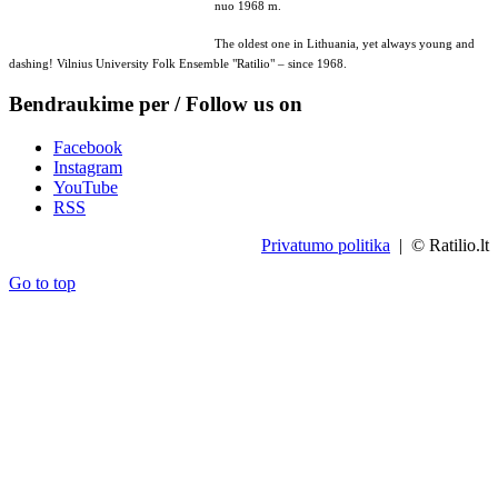
nuo 1968 m.
The oldest one in Lithuania, yet always young and
dashing! Vilnius University Folk Ensemble "Ratilio" – since 1968.
Bendraukime per / Follow us on
Facebook
Instagram
YouTube
RSS
Privatumo politika
| © Ratilio.lt
Go to top