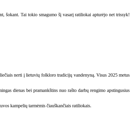
 šokant. Tai tokio smagumo šį vasarį ratiliokai apturėjo net trissyk!
iečiais nerti į lietuvių folkloro tradicijų vandenyną. Visus 2025 metus
ikšmingas dienas bei pramankštins nuo rašto darbų rengimo apstingusius
etuvos kampelių tarmėmis čiauškančiais ratiliokais.