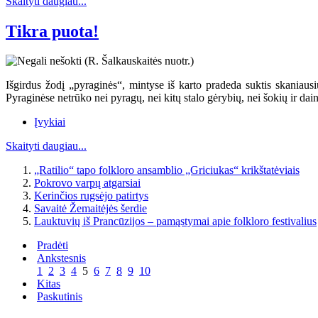
Skaityti daugiau...
Tikra puota!
Išgirdus žodį „pyraginės“, mintyse iš karto pradeda suktis skaniausių
Pyraginėse netrūko nei pyragų, nei kitų stalo gėrybių, nei šokių ir dai
Įvykiai
Skaityti daugiau...
„Ratilio“ tapo folkloro ansamblio „Griciukas“ krikštatėviais
Pokrovo varpų atgarsiai
Kerinčios rugsėjo patirtys
Savaitė Žemaitėjės šerdie
Lauktuvių iš Prancūzijos – pamąstymai apie folkloro festivalius
Pradėti
Ankstesnis
1
2
3
4
5
6
7
8
9
10
Kitas
Paskutinis