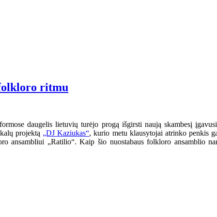
olkloro ritmu
rmose daugelis lietuvių turėjo progą išgirsti naują skambesį įgavusi
ikalų projektą
„DJ Kaziukas“
, kurio metu klausytojai atrinko penkis ga
kloro ansambliui „Ratilio“. Kaip šio nuostabaus folkloro ansamblio na