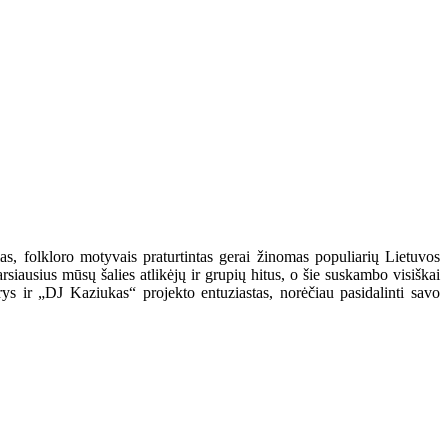
as, folkloro motyvais praturtintas gerai žinomas populiarių Lietuvos
rsiausius mūsų šalies atlikėjų ir grupių hitus, o šie suskambo visiškai
rys ir „DJ Kaziukas“ projekto entuziastas, norėčiau pasidalinti savo