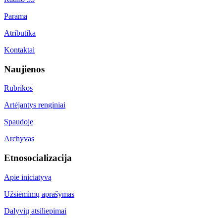
Parama
Atributika
Kontaktai
Naujienos
Rubrikos
Artėjantys renginiai
Spaudoje
Archyvas
Etnosocializacija
Apie iniciatyvą
Užsiėmimų aprašymas
Dalyvių atsiliepimai