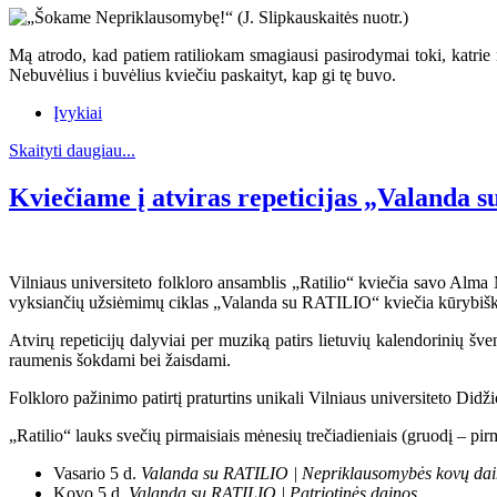
Mą atrodo, kad patiem ratiliokam smagiausi pasirodymai toki, katrie 
Nebuvėlius i buvėlius kviečiu paskaityt, kap gi tę buvo.
Įvykiai
Skaityti daugiau...
Kviečiame į atviras repeticijas „Valanda
Vilniaus universiteto folkloro ansamblis „Ratilio“ kviečia savo Alma M
vyksiančių užsiėmimų ciklas „Valanda su RATILIO“ kviečia kūrybiška
Atvirų repeticijų dalyviai per muziką patirs lietuvių kalendorinių šv
raumenis šokdami bei žaisdami.
Folkloro pažinimo patirtį praturtins unikali Vilniaus universiteto Didž
„Ratilio“ lauks svečių pirmaisiais mėnesių trečiadieniais (gruodį – pi
Vasario 5 d.
Valanda su RATILIO | Nepriklausomybės kovų da
Kovo 5 d.
Valanda su RATILIO | Patriotinės dainos