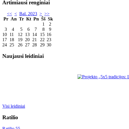
Artimiausi renginiai
<<
<
Bal. 2023
>
>>
Pr
An
Tr
Kt
Pn
Šš
Sk
1
2
3
4
5
6
7
8
9
10
11
12
13
14
15
16
17
18
19
20
21
22
23
24
25
26
27
28
29
30
Naujausi leidiniai
Visi leidiniai
Ratilio
Ratilio 55