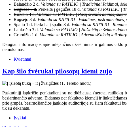
Balandžio 2 d.
Valanda su RATILIO | Tradiciniai žaidimai, šokia
Gegužės 7 d.
Perkelta į gegužės 18 d.
Valanda su RATILIO | Tr
Birželio 4 d.
Valanda su RATILIO | Rasų šventės dainos, sutartin
Rugsėjo 3 d.
Valanda su RATILIO | Vokalinės, instrumentinės, 
Spalio 1 d.
Perkelta į spalio 8 d.
Valanda su RATILIO | Romans
Lapkričio 3 d.
Valanda su RATILIO | Našlaičių ir šeimos daino
Gruodžio 1 d.
Valanda su RATILIO | Advento-Kalėdų laikotarpio
Daugiau informacijos apie artėjančius užsiėmimus ir galimus ciklo
nemokamas.
Kvietimai
Kap šilo žvėrukai pilosopų kiemi zujo
Paskutinįjį lapkričio penktadienį su ne didžiausia (neretai ratiliokų 
besiartinančio advento. Eidamas per fakulteto kiemelį ir linktelėdama
prie grupės, besiruošiančios jaukioje auditorijoje su šiam fakultetui 
tik su dekanatu.
Įvykiai