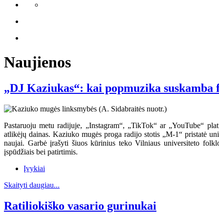
Naujienos
„DJ Kaziukas“: kai popmuzika suskamba f
Pastaruoju metu radijuje, „Instagram“, „TikTok“ ar „YouTube“ platfo
atlikėjų dainas. Kaziuko mugės proga radijo stotis „M-1“ pristatė un
naujai. Garbė įrašyti šiuos kūrinius teko Vilniaus universiteto fol
įspūdžiais bei patirtimis.
Įvykiai
Skaityti daugiau...
Ratiliokiško vasario gurinukai