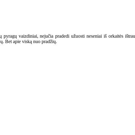
 pyragų vaizdiniai, nejučia pradedi užuosti neseniai iš orkaitės ištrau
nų. Bet apie viską nuo pradžių.