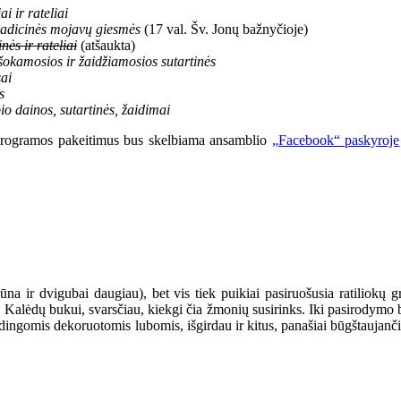
i ir rateliai
adicinės mojavų giesmės
(17 val. Šv. Jonų bažnyčioje)
ės ir rateliai
(atšaukta)
šokamosios ir žaidžiamosios sutartinės
ai
s
 dainos, sutartinės, žaidimai
 programos pakeitimus bus skelbiama ansamblio
„Facebook“ paskyroje
būna ir dvigubai daugiau), bet vis tiek puikiai pasiruošusia ratiliokų gr
s Kalėdų bukui, svarsčiau, kiekgi čia žmonių susirinks. Iki pasirodymo b
būdingomis dekoruotomis lubomis, išgirdau ir kitus, panašiai būgštaujan