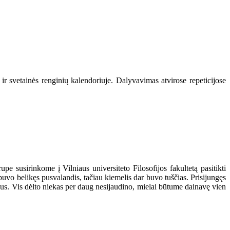
ir svetainės renginių kalendoriuje. Dalyvavimas atvirose repeticijose
upe susirinkome į Vilniaus universiteto Filosofijos fakultetą pasitikti
uvo belikęs pusvalandis, tačiau kiemelis dar buvo tuščias. Prisijungęs
čius. Vis dėlto niekas per daug nesijaudino, mielai būtume dainavę vien