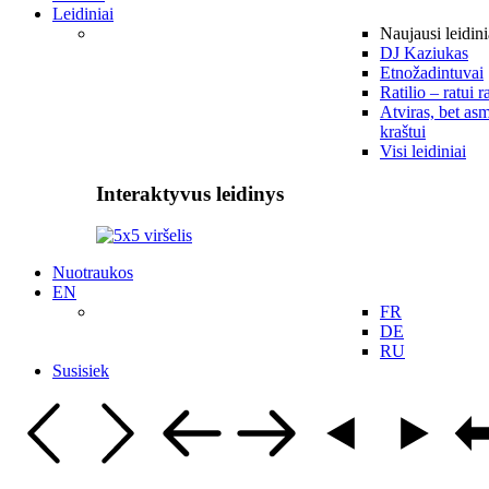
Leidiniai
Naujausi leidini
DJ Kaziukas
Etnožadintuvai
Ratilio – ratui r
Atviras, bet asm
kraštui
Visi leidiniai
Interaktyvus leidinys
Nuotraukos
EN
FR
DE
RU
Susisiek