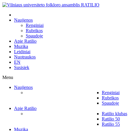
Naujienos
Renginiai
Rubrikos
Spaudoje
Apie Ratilio
Muzika
Leidiniai
Nuotraukos
EN
Susisiek
Menu
Naujienos
Renginiai
Rubrikos
Spaudoje
Apie Ratilio
Ratilio klubas
Ratilio 50
Ratilio 55
Muzika