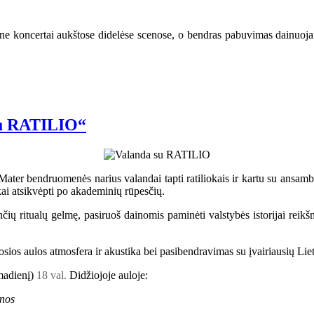
ne koncertai aukštose didelėse scenose, o bendras pabuvimas dainuojant,
 su RATILIO“
ater bendruomenės narius valandai tapti ratiliokais ir kartu su ansambl
i atsikvėpti po akademinių rūpesčių.
enčių ritualų gelmę, pasiruoš dainomis paminėti valstybės istorijai re
iosios aulos atmosfera ir akustika bei pasibendravimas su įvairiausių Li
rmadienį)
18 val.
Didžiojoje auloje:
inos