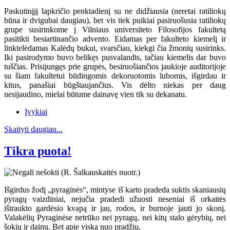
Paskutinįjį lapkričio penktadienį su ne didžiausia (neretai ratiliokų
būna ir dvigubai daugiau), bet vis tiek puikiai pasiruošusia ratiliokų
grupe susirinkome į Vilniaus universiteto Filosofijos fakultetą
pasitikti besiartinančio advento. Eidamas per fakulteto kiemelį ir
linktelėdamas Kalėdų bukui, svarsčiau, kiekgi čia žmonių susirinks.
Iki pasirodymo buvo belikęs pusvalandis, tačiau kiemelis dar buvo
tuščias. Prisijungęs prie grupės, besiruošiančios jaukioje auditorijoje
su šiam fakultetui būdingomis dekoruotomis lubomis, išgirdau ir
kitus, panašiai būgštaujančius. Vis dėlto niekas per daug
nesijaudino, mielai būtume dainavę vien tik su dekanatu.
Įvykiai
Skaityti daugiau...
Tikra puota!
Išgirdus žodį „pyraginės“, mintyse iš karto pradeda suktis skaniausių
pyragų vaizdiniai, nejučia pradedi užuosti neseniai iš orkaitės
ištraukto gardėsio kvapą ir jau, rodos, ir burnoje jauti jo skonį.
Valakėlių Pyraginėse netrūko nei pyragų, nei kitų stalo gėrybių, nei
šokių ir dainų. Bet apie viską nuo pradžių.