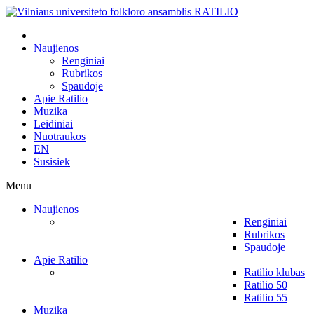
Naujienos
Renginiai
Rubrikos
Spaudoje
Apie Ratilio
Muzika
Leidiniai
Nuotraukos
EN
Susisiek
Menu
Naujienos
Renginiai
Rubrikos
Spaudoje
Apie Ratilio
Ratilio klubas
Ratilio 50
Ratilio 55
Muzika