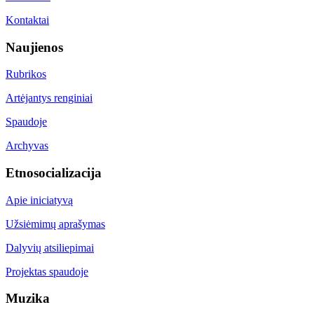
Kontaktai
Naujienos
Rubrikos
Artėjantys renginiai
Spaudoje
Archyvas
Etnosocializacija
Apie iniciatyvą
Užsiėmimų aprašymas
Dalyvių atsiliepimai
Projektas spaudoje
Muzika