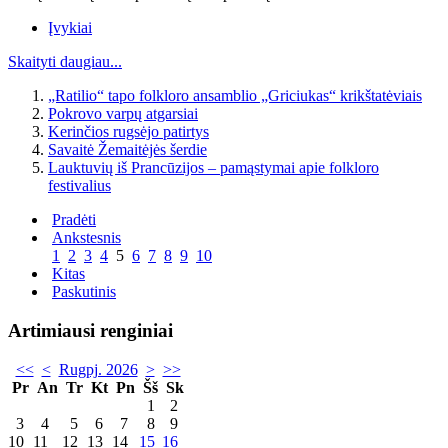
Įvykiai
Skaityti daugiau...
„Ratilio“ tapo folkloro ansamblio „Griciukas“ krikštatėviais
Pokrovo varpų atgarsiai
Kerinčios rugsėjo patirtys
Savaitė Žemaitėjės šerdie
Lauktuvių iš Prancūzijos – pamąstymai apie folkloro
festivalius
Pradėti
Ankstesnis
1
2
3
4
5
6
7
8
9
10
Kitas
Paskutinis
Artimiausi renginiai
<<
<
Rugpj. 2026
>
>>
Pr
An
Tr
Kt
Pn
Šš
Sk
1
2
3
4
5
6
7
8
9
10
11
12
13
14
15
16