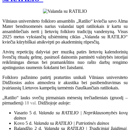
Vilniaus universiteto folkloro ansamblis „Ratilio“ kviečia savo Alma
Mater bendruomenės narius valandai tapti ratiliokais ir kartu su
ansambliečiais nerti į lietuvių folkloro tradicijų vandenyną. Visus
2025 metus vyksiančių užsiėmimų ciklas „Valanda su RATILIO“
kviečia kūrybiškai atsikvėpti po akademinių rūpesčių.
Atvirų repeticijų dalyviai per muziką patirs lietuvių kalendorinių
švenčių ritualų gelmę, pasiruoš dainomis paminėti valstybės istorijai
reikšmingas dienas bei pramankštins nuo rašto darbų rengimo
apstingusius raumenis šokdami bei žaisdami.
Folkloro pažinimo patirtį praturtins unikali Vilniaus universiteto
Didžiosios aulos atmosfera ir akustika bei pasibendravimas su
įvairiausių Lietuvos kampelių tarmėmis čiauškančiais ratiliokais.
„Ratilio“ lauks svečių pirmaisiais mėnesių trečiadieniais (gruodį –
pirmadienį)
18 val.
Didžiojoje auloje:
Vasario 5 d.
Valanda su RATILIO | Nepriklausomybės kovų
dainos
Kovo 5 d.
Valanda su RATILIO | Patriotinės dainos
Balandžio 2 d.
Valanda su RATILIO | Tradiciniai žaidimai,