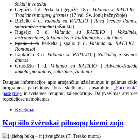
šokiai ir rateliai
Gegužės 7 d.
Perkelta į gegužės 18 d.
Valanda su RATILIO |
Tradicinės mojavų giesmės
(17 val. Šv. Jonų bažnyčioje)
Birželio 4 d.
Valanda su RATILIO | Rasų šventės dainos,
sutartinės ir rateliai
(atšaukta)
Rugsėjo 3 d.
Valanda su RATILIO | Vokalinės,
instrumentinės, šokamosios ir žaidžiamosios sutartinės
Spalio 1 d.
Perkelta į spalio 8 d.
Valanda su RATILIO |
Romansai
Lapkričio 3 d.
Valanda su RATILIO | Našlaičių ir šeimos
dainos
Gruodžio 1 d.
Valanda su RATILIO | Advento-Kalėdų
laikotarpio dainos, sutartinės, žaidimai
Daugiau informacijos apie artėjančius užsiėmimus ir galimus ciklo
programos pakeitimus bus skelbiama ansamblio
„Facebook“
paskyroje
ir svetainės renginių kalendoriuje. Dalyvavimas atvirose
repeticijose nemokamas.
Kvietimai
Kap šilo žvėrukai pilosopų kiemi zujo