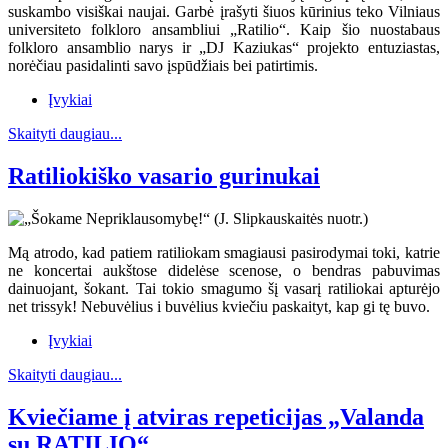
suskambo visiškai naujai. Garbė įrašyti šiuos kūrinius teko Vilniaus
universiteto folkloro ansambliui „Ratilio“. Kaip šio nuostabaus
folkloro ansamblio narys ir „DJ Kaziukas“ projekto entuziastas,
norėčiau pasidalinti savo įspūdžiais bei patirtimis.
Įvykiai
Skaityti daugiau...
Ratiliokiško vasario gurinukai
Mą atrodo, kad patiem ratiliokam smagiausi pasirodymai toki, katrie
ne koncertai aukštose didelėse scenose, o bendras pabuvimas
dainuojant, šokant. Tai tokio smagumo šį vasarį ratiliokai apturėjo
net trissyk! Nebuvėlius i buvėlius kviečiu paskaityt, kap gi tę buvo.
Įvykiai
Skaityti daugiau...
Kviečiame į atviras repeticijas „Valanda
su RATILIO“