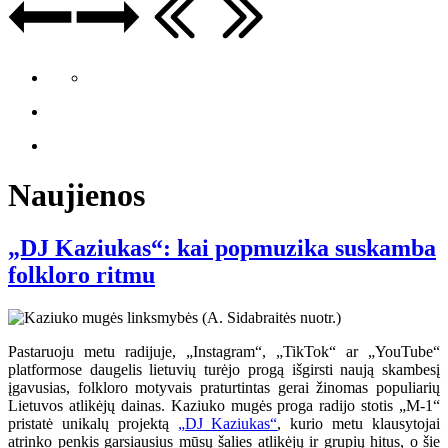
Naujienos
„DJ Kaziukas“: kai popmuzika suskamba
folkloro ritmu
Pastaruoju metu radijuje, „Instagram“, „TikTok“ ar „YouTube“
platformose daugelis lietuvių turėjo progą išgirsti naują skambesį
įgavusias, folkloro motyvais praturtintas gerai žinomas populiarių
Lietuvos atlikėjų dainas. Kaziuko mugės proga radijo stotis „M-1“
pristatė unikalų projektą
„DJ Kaziukas“
, kurio metu klausytojai
atrinko penkis garsiausius mūsų šalies atlikėjų ir grupių hitus, o šie