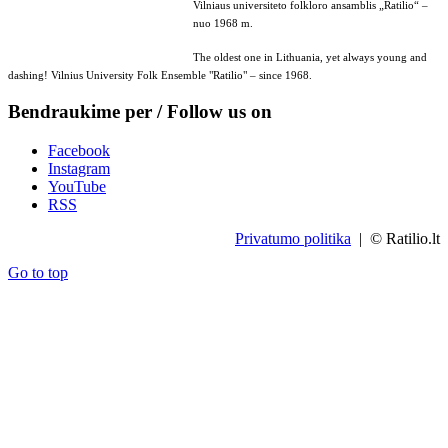
Vilniaus universiteto folkloro ansamblis „Ratilio“ –
nuo 1968 m.
The oldest one in Lithuania, yet always young and
dashing! Vilnius University Folk Ensemble "Ratilio" – since 1968.
Bendraukime per / Follow us on
Facebook
Instagram
YouTube
RSS
Privatumo politika
| © Ratilio.lt
Go to top