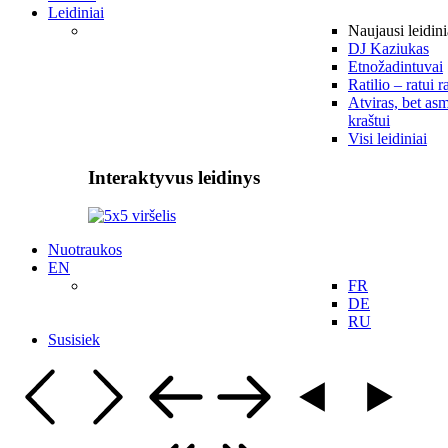
Leidiniai
Naujausi leidini
DJ Kaziukas
Etnožadintuvai
Ratilio – ratui r
Atviras, bet asm
kraštui
Visi leidiniai
Interaktyvus leidinys
Nuotraukos
EN
FR
DE
RU
Susisiek