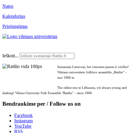
Natos
Kalendorius
Prisijungimas
Ieškoti...
Seniausias Lietuvoje, bet visuomet jaunas ir veržlus!
Vilniaus universiteto folkloro ansamblis „Ratilio“ –
nuo 1968 m.
The oldest one in Lithuania, yet always young and
dashing! Vilnius University Folk Ensemble "Ratilio" – since 1968.
Bendraukime per / Follow us on
Facebook
Instagram
YouTube
RSS