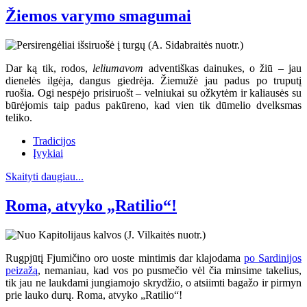
Žiemos varymo smagumai
Dar ką tik, rodos,
leliumavom
adventiškas dainukes, o žiū – jau
dienelės ilgėja, dangus giedrėja. Žiemužė jau padus po truputį
ruošia. Ogi nespėjo prisiruošt – velniukai su ožkytėm ir kaliausės su
būrėjomis taip padus pakūreno, kad vien tik dūmelio dvelksmas
teliko.
Tradicijos
Įvykiai
Skaityti daugiau...
Roma, atvyko „Ratilio“!
Rugpjūtį Fjumičino oro uoste mintimis dar klajodama
po Sardinijos
peizažą
, nemaniau, kad vos po pusmečio vėl čia minsime takelius,
tik jau ne laukdami jungiamojo skrydžio, o atsiimti bagažo ir pirmyn
prie lauko durų. Roma, atvyko „Ratilio“!