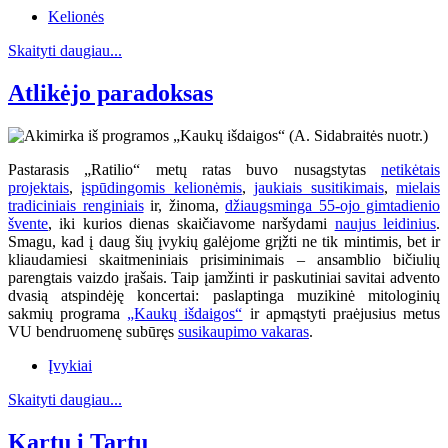
Kelionės
Skaityti daugiau...
Atlikėjo paradoksas
Pastarasis „Ratilio“ metų ratas buvo nusagstytas
netikėtais
projektais
,
įspūdingomis kelionėmis
,
jaukiais susitikimais
,
mielais
tradiciniais renginiais
ir, žinoma,
džiaugsminga 55-ojo gimtadienio
švente
, iki kurios dienas skaičiavome naršydami
naujus leidinius
.
Smagu, kad į daug šių įvykių galėjome grįžti ne tik mintimis, bet ir
kliaudamiesi skaitmeniniais prisiminimais – ansamblio bičiulių
parengtais vaizdo įrašais. Taip įamžinti ir paskutiniai savitai advento
dvasią atspindėję koncertai: paslaptinga muzikinė mitologinių
sakmių programa
„Kaukų išdaigos“
ir apmąstyti praėjusius metus
VU bendruomenę subūręs
susikaupimo vakaras
.
Įvykiai
Skaityti daugiau...
Kartu į Tartu