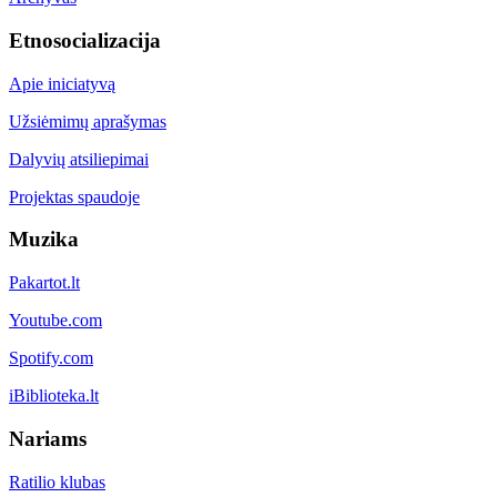
Etnosocializacija
Apie iniciatyvą
Užsiėmimų aprašymas
Dalyvių atsiliepimai
Projektas spaudoje
Muzika
Pakartot.lt
Youtube.com
Spotify.com
iBiblioteka.lt
Nariams
Ratilio klubas