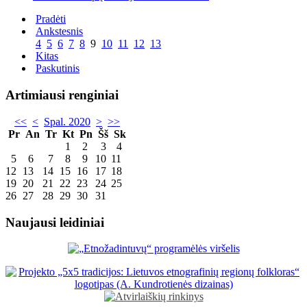
Pradėti
Ankstesnis
4
5
6
7
8
9
10
11
12
13
Kitas
Paskutinis
Artimiausi renginiai
<<
<
Spal. 2020
>
>>
Pr
An
Tr
Kt
Pn
Šš
Sk
1
2
3
4
5
6
7
8
9
10
11
12
13
14
15
16
17
18
19
20
21
22
23
24
25
26
27
28
29
30
31
Naujausi leidiniai