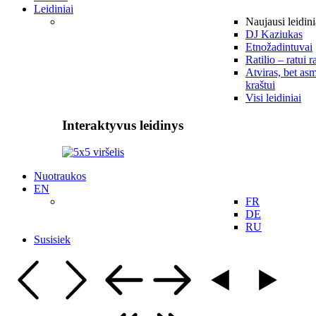
Leidiniai
Naujausi leidini
DJ Kaziukas
Etnožadintuvai
Ratilio – ratui r
Atviras, bet asm
kraštui
Visi leidiniai
Interaktyvus leidinys
Nuotraukos
EN
FR
DE
RU
Susisiek