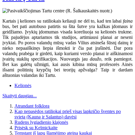
Kartais į keliones su ratiliokais keliauji ne dėl to, kad ten labai
faina
bus, bet pati autobuso patirtis su šita šutve yra kažkas įdomaus ir
geidžiamo. Įvykių įdomumas visada koreliuoja su kelionės trukme.
Tik pajudėjus aptariamos tik studijos, artimiausi planai ar neseni
įvykiai. Po poros valandų mūsų vadas Vilius atsineša šūsnį dainų ir
nieko nepaaiškinęs liepia išmokti ir čia pat įrašinėti. Dar pora
valandų prabėga ir girdėti, kaip kuriami verslo planai ir aiškinamosi
įvairių staklių specifikacijos. Nuovargis jau
daužo
, reik pamiegot.
Bet kas galėtų užmigti, kai ausis kibina mūsų profesorės Ainės
išsami politinių krypčių bei teorijų apžvalga? Taip ir dardam
aštuonias valandas iki Tartu.
Kelionės
Skaityti daugiau...
Atrandant folklorą
Kap nepasėdos ratiliokai prieš visas lapkričio šventes po
svietą (Kauną ir Salantus) davėsi
Rudens lygiadienio klajonės
Prisėsk su Kelmickaite
Temstant iš lapų šlamėjimo ateina kaukai