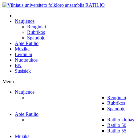
Naujienos
Renginiai
Rubrikos
Spaudoje
Apie Ratilio
Muzika
Leidiniai
Nuotraukos
EN
Susisiek
Menu
Naujienos
Renginiai
Rubrikos
Spaudoje
Apie Ratilio
Ratilio klubas
Ratilio 50
Ratilio 55
Muzika