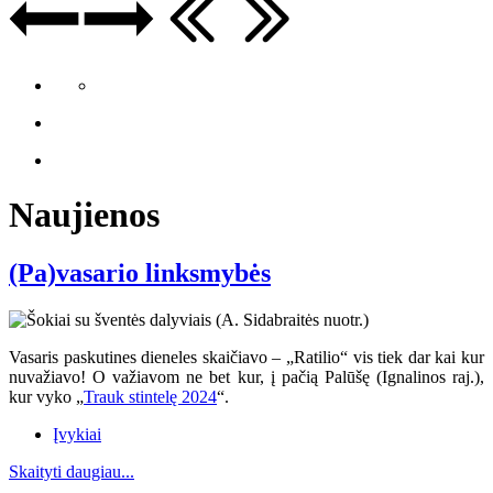
Naujienos
(Pa)vasario linksmybės
Vasaris paskutines dieneles skaičiavo – „Ratilio“ vis tiek dar kai kur
nuvažiavo
! O va
žiavom ne bet kur, į pačią Palūšę (Ignalinos raj.),
kur vyko „
Trauk stintelę 2024
“.
Įvykiai
Skaityti daugiau...