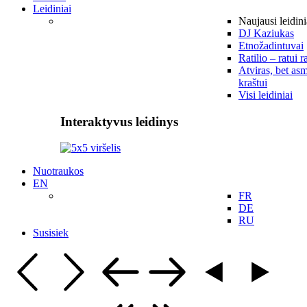
Leidiniai
Naujausi leidini
DJ Kaziukas
Etnožadintuvai
Ratilio – ratui r
Atviras, bet asm
kraštui
Visi leidiniai
Interaktyvus leidinys
Nuotraukos
EN
FR
DE
RU
Susisiek