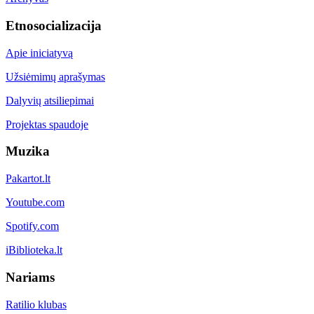
Etnosocializacija
Apie iniciatyvą
Užsiėmimų aprašymas
Dalyvių atsiliepimai
Projektas spaudoje
Muzika
Pakartot.lt
Youtube.com
Spotify.com
iBiblioteka.lt
Nariams
Ratilio klubas