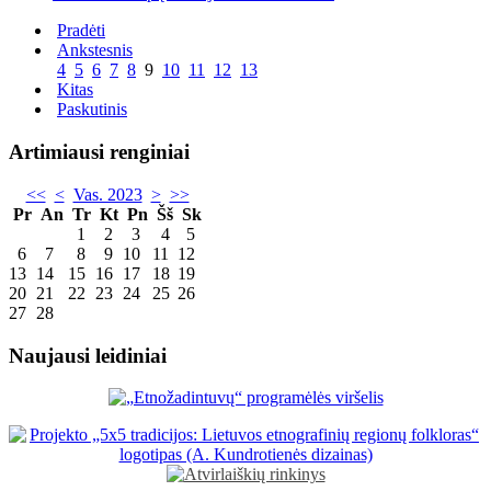
Pradėti
Ankstesnis
4
5
6
7
8
9
10
11
12
13
Kitas
Paskutinis
Artimiausi renginiai
<<
<
Vas. 2023
>
>>
Pr
An
Tr
Kt
Pn
Šš
Sk
1
2
3
4
5
6
7
8
9
10
11
12
13
14
15
16
17
18
19
20
21
22
23
24
25
26
27
28
Naujausi leidiniai