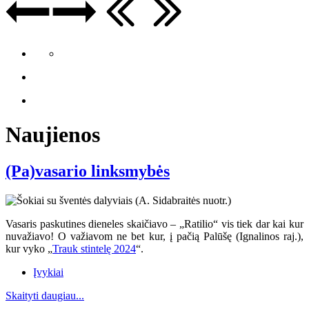
Naujienos
(Pa)vasario linksmybės
Vasaris paskutines dieneles skaičiavo – „Ratilio“ vis tiek dar kai kur
nuvažiavo
! O va
žiavom ne bet kur, į pačią Palūšę (Ignalinos raj.),
kur vyko „
Trauk stintelę 2024
“.
Įvykiai
Skaityti daugiau...