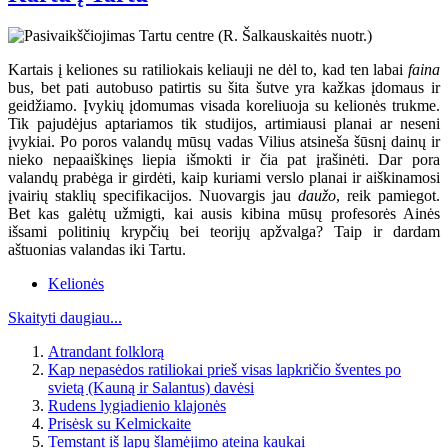
Kartais į keliones su ratiliokais keliauji ne dėl to, kad ten labai
faina
bus, bet pati autobuso patirtis su šita šutve yra kažkas įdomaus ir
geidžiamo. Įvykių įdomumas visada koreliuoja su kelionės trukme.
Tik pajudėjus aptariamos tik studijos, artimiausi planai ar neseni
įvykiai. Po poros valandų mūsų vadas Vilius atsineša šūsnį dainų ir
nieko nepaaiškinęs liepia išmokti ir čia pat įrašinėti. Dar pora
valandų prabėga ir girdėti, kaip kuriami verslo planai ir aiškinamosi
įvairių staklių specifikacijos. Nuovargis jau
daužo
, reik pamiegot.
Bet kas galėtų užmigti, kai ausis kibina mūsų profesorės Ainės
išsami politinių krypčių bei teorijų apžvalga? Taip ir dardam
aštuonias valandas iki Tartu.
Kelionės
Skaityti daugiau...
Atrandant folklorą
Kap nepasėdos ratiliokai prieš visas lapkričio šventes po
svietą (Kauną ir Salantus) davėsi
Rudens lygiadienio klajonės
Prisėsk su Kelmickaite
Temstant iš lapų šlamėjimo ateina kaukai