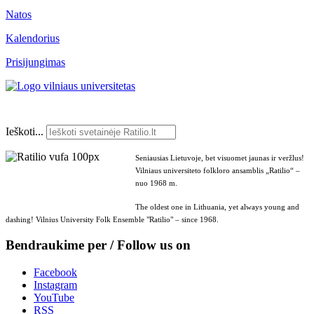
Natos
Kalendorius
Prisijungimas
Ieškoti...
Seniausias Lietuvoje, bet visuomet jaunas ir veržlus!
Vilniaus universiteto folkloro ansamblis „Ratilio“ –
nuo 1968 m.
The oldest one in Lithuania, yet always young and
dashing! Vilnius University Folk Ensemble "Ratilio" – since 1968.
Bendraukime per / Follow us on
Facebook
Instagram
YouTube
RSS