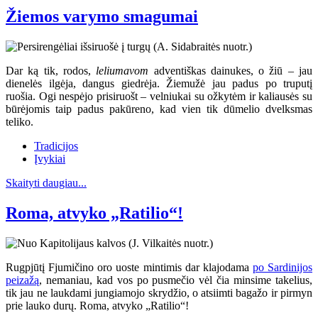
Žiemos varymo smagumai
Dar ką tik, rodos,
leliumavom
adventiškas dainukes, o žiū – jau
dienelės ilgėja, dangus giedrėja. Žiemužė jau padus po truputį
ruošia. Ogi nespėjo prisiruošt – velniukai su ožkytėm ir kaliausės su
būrėjomis taip padus pakūreno, kad vien tik dūmelio dvelksmas
teliko.
Tradicijos
Įvykiai
Skaityti daugiau...
Roma, atvyko „Ratilio“!
Rugpjūtį Fjumičino oro uoste mintimis dar klajodama
po Sardinijos
peizažą
, nemaniau, kad vos po pusmečio vėl čia minsime takelius,
tik jau ne laukdami jungiamojo skrydžio, o atsiimti bagažo ir pirmyn
prie lauko durų. Roma, atvyko „Ratilio“!