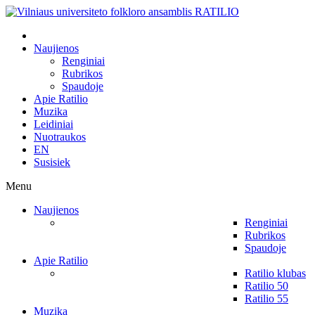
Naujienos
Renginiai
Rubrikos
Spaudoje
Apie Ratilio
Muzika
Leidiniai
Nuotraukos
EN
Susisiek
Menu
Naujienos
Renginiai
Rubrikos
Spaudoje
Apie Ratilio
Ratilio klubas
Ratilio 50
Ratilio 55
Muzika