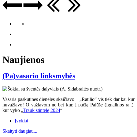
Naujienos
(Pa)vasario linksmybės
Vasaris paskutines dieneles skaičiavo – „Ratilio“ vis tiek dar kai kur
nuvažiavo
! O va
žiavom ne bet kur, į pačią Palūšę (Ignalinos raj.),
kur vyko „
Trauk stintelę 2024
“.
Įvykiai
Skaityti daugiau...