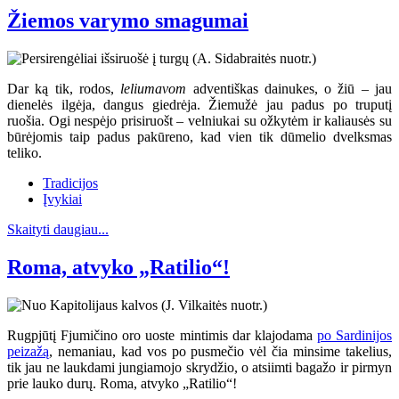
Žiemos varymo smagumai
Dar ką tik, rodos,
leliumavom
adventiškas dainukes, o žiū – jau
dienelės ilgėja, dangus giedrėja. Žiemužė jau padus po truputį
ruošia. Ogi nespėjo prisiruošt – velniukai su ožkytėm ir kaliausės su
būrėjomis taip padus pakūreno, kad vien tik dūmelio dvelksmas
teliko.
Tradicijos
Įvykiai
Skaityti daugiau...
Roma, atvyko „Ratilio“!
Rugpjūtį Fjumičino oro uoste mintimis dar klajodama
po Sardinijos
peizažą
, nemaniau, kad vos po pusmečio vėl čia minsime takelius,
tik jau ne laukdami jungiamojo skrydžio, o atsiimti bagažo ir pirmyn
prie lauko durų. Roma, atvyko „Ratilio“!