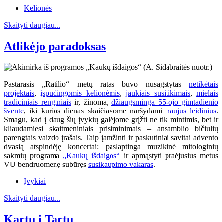
Kelionės
Skaityti daugiau...
Atlikėjo paradoksas
Pastarasis „Ratilio“ metų ratas buvo nusagstytas
netikėtais
projektais
,
įspūdingomis kelionėmis
,
jaukiais susitikimais
,
mielais
tradiciniais renginiais
ir, žinoma,
džiaugsminga 55-ojo gimtadienio
švente
, iki kurios dienas skaičiavome naršydami
naujus leidinius
.
Smagu, kad į daug šių įvykių galėjome grįžti ne tik mintimis, bet ir
kliaudamiesi skaitmeniniais prisiminimais – ansamblio bičiulių
parengtais vaizdo įrašais. Taip įamžinti ir paskutiniai savitai advento
dvasią atspindėję koncertai: paslaptinga muzikinė mitologinių
sakmių programa
„Kaukų išdaigos“
ir apmąstyti praėjusius metus
VU bendruomenę subūręs
susikaupimo vakaras
.
Įvykiai
Skaityti daugiau...
Kartu į Tartu