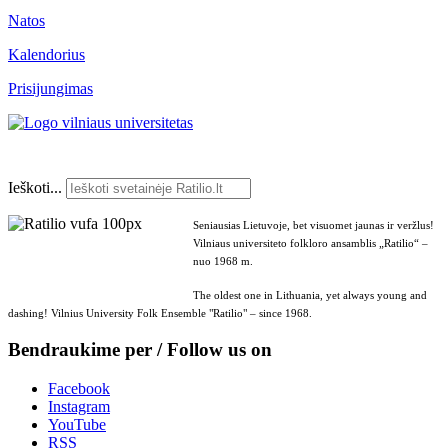
Natos
Kalendorius
Prisijungimas
Ieškoti...
Seniausias Lietuvoje, bet visuomet jaunas ir veržlus!
Vilniaus universiteto folkloro ansamblis „Ratilio“ –
nuo 1968 m.
The oldest one in Lithuania, yet always young and
dashing! Vilnius University Folk Ensemble "Ratilio" – since 1968.
Bendraukime per / Follow us on
Facebook
Instagram
YouTube
RSS