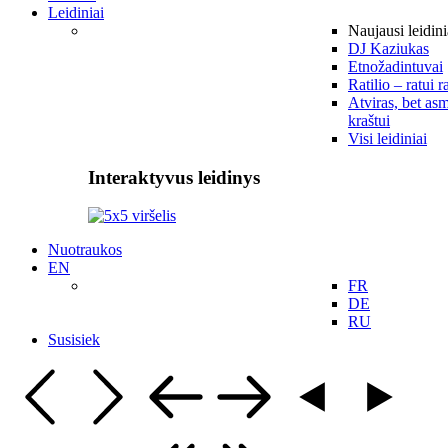
Leidiniai
Naujausi leidini
DJ Kaziukas
Etnožadintuvai
Ratilio – ratui r
Atviras, bet asm
kraštui
Visi leidiniai
Interaktyvus leidinys
Nuotraukos
EN
FR
DE
RU
Susisiek