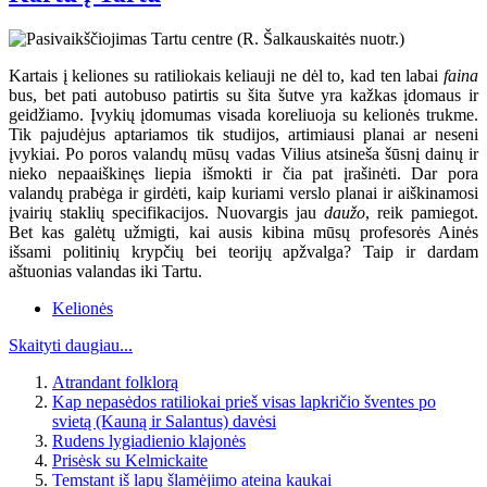
Kartais į keliones su ratiliokais keliauji ne dėl to, kad ten labai
faina
bus, bet pati autobuso patirtis su šita šutve yra kažkas įdomaus ir
geidžiamo. Įvykių įdomumas visada koreliuoja su kelionės trukme.
Tik pajudėjus aptariamos tik studijos, artimiausi planai ar neseni
įvykiai. Po poros valandų mūsų vadas Vilius atsineša šūsnį dainų ir
nieko nepaaiškinęs liepia išmokti ir čia pat įrašinėti. Dar pora
valandų prabėga ir girdėti, kaip kuriami verslo planai ir aiškinamosi
įvairių staklių specifikacijos. Nuovargis jau
daužo
, reik pamiegot.
Bet kas galėtų užmigti, kai ausis kibina mūsų profesorės Ainės
išsami politinių krypčių bei teorijų apžvalga? Taip ir dardam
aštuonias valandas iki Tartu.
Kelionės
Skaityti daugiau...
Atrandant folklorą
Kap nepasėdos ratiliokai prieš visas lapkričio šventes po
svietą (Kauną ir Salantus) davėsi
Rudens lygiadienio klajonės
Prisėsk su Kelmickaite
Temstant iš lapų šlamėjimo ateina kaukai