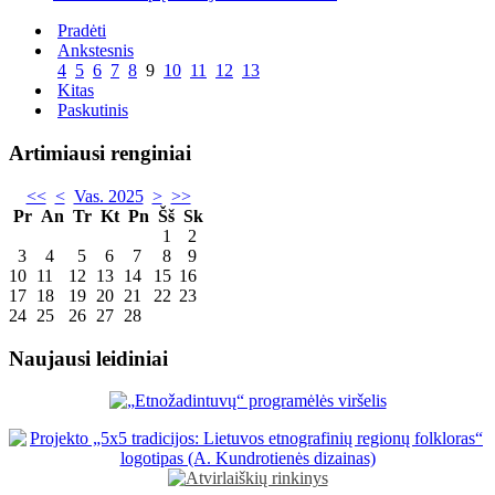
Pradėti
Ankstesnis
4
5
6
7
8
9
10
11
12
13
Kitas
Paskutinis
Artimiausi renginiai
<<
<
Vas. 2025
>
>>
Pr
An
Tr
Kt
Pn
Šš
Sk
1
2
3
4
5
6
7
8
9
10
11
12
13
14
15
16
17
18
19
20
21
22
23
24
25
26
27
28
Naujausi leidiniai