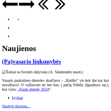
Naujienos
(Pa)vasario linksmybės
Vasaris paskutines dieneles skaičiavo – „Ratilio“ vis tiek dar kai kur
nuvažiavo
! O va
žiavom ne bet kur, į pačią Palūšę (Ignalinos raj.),
kur vyko „
Trauk stintelę 2024
“.
Įvykiai
Skaityti daugiau...