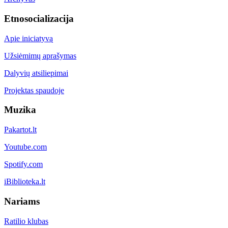
Etnosocializacija
Apie iniciatyvą
Užsiėmimų aprašymas
Dalyvių atsiliepimai
Projektas spaudoje
Muzika
Pakartot.lt
Youtube.com
Spotify.com
iBiblioteka.lt
Nariams
Ratilio klubas