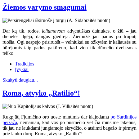
Žiemos varymo smagumai
Dar ką tik, rodos,
leliumavom
adventiškas dainukes, o žiū – jau
dienelės ilgėja, dangus giedrėja. Žiemužė jau padus po truputį
ruošia. Ogi nespėjo prisiruošt – velniukai su ožkytėm ir kaliausės su
būrėjomis taip padus pakūreno, kad vien tik dūmelio dvelksmas
teliko.
Tradicijos
Įvykiai
Skaityti daugiau...
Roma, atvyko „Ratilio“!
Rugpjūtį Fjumičino oro uoste mintimis dar klajodama
po Sardinijos
peizažą
, nemaniau, kad vos po pusmečio vėl čia minsime takelius,
tik jau ne laukdami jungiamojo skrydžio, o atsiimti bagažo ir pirmyn
prie lauko durų. Roma, atvyko „Ratilio“!