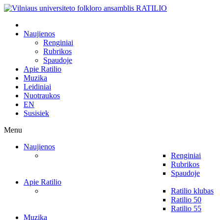
Naujienos
Renginiai
Rubrikos
Spaudoje
Apie Ratilio
Muzika
Leidiniai
Nuotraukos
EN
Susisiek
Menu
Naujienos
Renginiai
Rubrikos
Spaudoje
Apie Ratilio
Ratilio klubas
Ratilio 50
Ratilio 55
Muzika