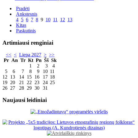
Pradėti
Ankstesnis
4
5
6
7
8
9
10
11
12
13
Kitas
Paskutinis
Artimiausi renginiai
<<
<
Liepa 2027
>
>>
Pr
An
Tr
Kt
Pn
Šš
Sk
1
2
3
4
5
6
7
8
9
10
11
12
13
14
15
16
17
18
19
20
21
22
23
24
25
26
27
28
29
30
31
Naujausi leidiniai