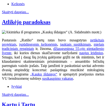
Kelionės
Skaityti daugiau...
Atlikėjo paradoksas
Pastarasis „Ratilio“ metų ratas buvo nusagstytas
netikėtais
projektais
,
įspūdingomis kelionėmis
,
jaukiais susitikimais
,
mielais
tradiciniais renginiais
ir, žinoma,
džiaugsminga 55-ojo gimtadienio
švente
, iki kurios dienas skaičiavome naršydami
naujus leidinius
.
Smagu, kad į daug šių įvykių galėjome grįžti ne tik mintimis, bet ir
kliaudamiesi skaitmeniniais prisiminimais – ansamblio bičiulių
parengtais vaizdo įrašais. Taip įamžinti ir paskutiniai savitai advento
dvasią atspindėję koncertai: paslaptinga muzikinė mitologinių
sakmių programa
„Kaukų išdaigos“
ir apmąstyti praėjusius metus
VU bendruomenę subūręs
susikaupimo vakaras
.
Įvykiai
Skaityti daugiau...
Kartu į Tartu