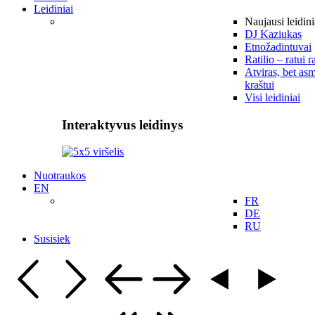
Leidiniai
Naujausi leidini
DJ Kaziukas
Etnožadintuvai
Ratilio – ratui r
Atviras, bet asm
kraštui
Visi leidiniai
Interaktyvus leidinys
Nuotraukos
EN
FR
DE
RU
Susisiek