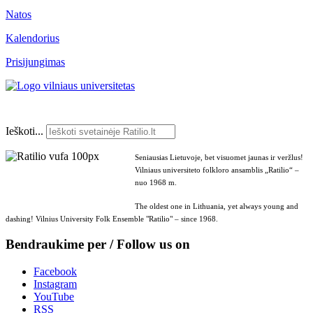
Natos
Kalendorius
Prisijungimas
Ieškoti...
Seniausias Lietuvoje, bet visuomet jaunas ir veržlus!
Vilniaus universiteto folkloro ansamblis „Ratilio“ –
nuo 1968 m.
The oldest one in Lithuania, yet always young and
dashing! Vilnius University Folk Ensemble "Ratilio" – since 1968.
Bendraukime per / Follow us on
Facebook
Instagram
YouTube
RSS