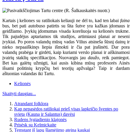
Kartais į keliones su ratiliokais keliauji ne dėl to, kad ten labai
faina
bus, bet pati autobuso patirtis su šita šutve yra kažkas įdomaus ir
geidžiamo. Įvykių įdomumas visada koreliuoja su kelionės trukme.
Tik pajudėjus aptariamos tik studijos, artimiausi planai ar neseni
įvykiai. Po poros valandų mūsų vadas Vilius atsineša šūsnį dainų ir
nieko nepaaiškinęs liepia išmokti ir čia pat įrašinėti. Dar pora
valandų prabėga ir girdėti, kaip kuriami verslo planai ir aiškinamosi
įvairių staklių specifikacijos. Nuovargis jau
daužo
, reik pamiegot.
Bet kas galėtų užmigti, kai ausis kibina mūsų profesorės Ainės
išsami politinių krypčių bei teorijų apžvalga? Taip ir dardam
aštuonias valandas iki Tartu.
Kelionės
Skaityti daugiau...
Atrandant folklorą
Kap nepasėdos ratiliokai prieš visas lapkričio šventes po
svietą (Kauną ir Salantus) davėsi
Rudens lygiadienio klajonės
Prisėsk su Kelmickaite
Temstant iš lapų šlamėjimo ateina kaukai