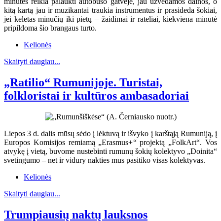
minutes reikia palaukti autobuso gatvėje, jau užvedamos dainos, o
kitą kartą jau ir muzikantai traukia instrumentus ir prasideda šokiai,
jei keletas minučių iki pietų – žaidimai ir rateliai, kiekviena minutė
pripildoma šio brangaus turto.
Kelionės
Skaityti daugiau...
„Ratilio“ Rumunijoje. Turistai,
folkloristai ir kultūros ambasadoriai
Liepos 3 d. dalis mūsų sėdo į lėktuvą ir išvyko į karštąją Rumuniją, į
Europos Komisijos remiamą „Erasmus+“ projektą „FolkArt“. Vos
atvykę į vietą, buvome nustebinti rumunų šokių kolektyvo „Doinita“
svetingumo – net ir vidury nakties mus pasitiko visas kolektyvas.
Kelionės
Skaityti daugiau...
Trumpiausių naktų lauksnos