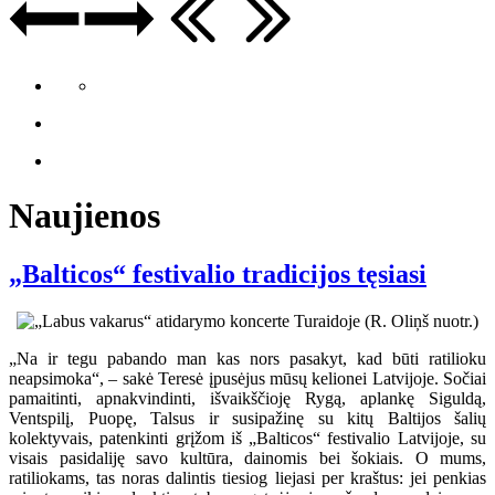
Naujienos
„Balticos“ festivalio tradicijos tęsiasi
„Na ir tegu pabando man kas nors pasakyt, kad būti ratilioku
neapsimoka“, – sakė Teresė įpusėjus mūsų kelionei Latvijoje. Sočiai
pamaitinti, apnakvindinti, išvaikščioję Rygą, aplankę Siguldą,
Ventspilį, Puopę, Talsus ir susipažinę su kitų Baltijos šalių
kolektyvais, patenkinti grįžom iš „Balticos“ festivalio Latvijoje, su
visais pasidaliję savo kultūra, dainomis bei šokiais. O mums,
ratiliokams, tas noras dalintis tiesiog liejasi per kraštus: jei penkias