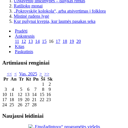
Užgavėnių linksmybės – dalykas rimtas
Ratiliokų monai
„Pokrovskije kolokola“, arba atsivertimas į folklorą
Mistinė rudens lygė
Kur pušynai kvepia, kur laumės pasakas seka
Pradėti
Ankstesnis
11
12
13
14
15
16
17
18
19
20
Kitas
Paskutinis
Artimiausi renginiai
<<
<
Vas. 2025
>
>>
Pr
An
Tr
Kt
Pn
Šš
Sk
1
2
3
4
5
6
7
8
9
10
11
12
13
14
15
16
17
18
19
20
21
22
23
24
25
26
27
28
Naujausi leidiniai