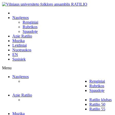
Naujienos
Renginiai
Rubrikos
Spaudoje
Apie Ratilio
Muzika
Leidiniai
Nuotraukos
EN
Susisiek
Menu
Naujienos
Renginiai
Rubrikos
Spaudoje
Apie Ratilio
Ratilio klubas
Ratilio 50
Ratilio 55
Muzika