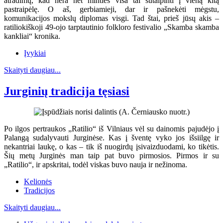
atradimų, kad nėra net minties visa tai sutalpinti į vieną kitą
pastraipėlę. O aš, gerbiamieji, dar ir pašnekėti mėgstu,
komunikacijos mokslų diplomas visgi. Tad štai, prieš jūsų akis –
ratiliokiškoji 49-ojo tarptautinio folkloro festivalio „Skamba skamba
kankliai“ kronika.
Įvykiai
Skaityti daugiau...
Jurginių tradicija tęsiasi
Po ilgos pertraukos „Ratilio“ iš Vilniaus vėl su dainomis pajudėjo į
Palangą sudalyvauti Jurginėse. Kas į šventę vyko jos išsiilgę ir
nekantriai laukę, o kas – tik iš nuogirdų įsivaizduodami, ko tikėtis.
Šių metų Jurginės man taip pat buvo pirmosios. Pirmos ir su
„Ratilio“, ir apskritai, todėl viskas buvo nauja ir nežinoma.
Kelionės
Tradicijos
Skaityti daugiau...