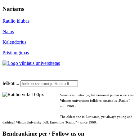
Nariams
Ratilio klubas
Natos
Kalendorius
Prisijungimas
Ieškoti...
Seniausias Lietuvoje, bet visuomet jaunas ir veržlus!
Vilniaus universiteto folkloro ansamblis „Ratilio“ –
nuo 1968 m.
The oldest one in Lithuania, yet always young and
dashing! Vilnius University Folk Ensemble "Ratilio" – since 1968.
Bendraukime per / Follow us on