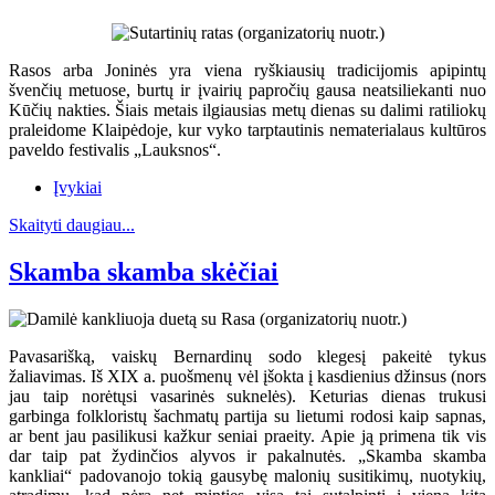
Rasos arba Joninės yra viena ryškiausių tradicijomis apipintų
švenčių metuose, burtų ir įvairių papročių gausa neatsiliekanti nuo
Kūčių nakties. Šiais metais ilgiausias metų dienas su dalimi ratiliokų
praleidome Klaipėdoje, kur vyko tarptautinis nematerialaus kultūros
paveldo festivalis „Lauksnos“.
Įvykiai
Skaityti daugiau...
Skamba skamba skėčiai
Pavasarišką, vaiskų Bernardinų sodo klegesį pakeitė tykus
žaliavimas. Iš XIX a. puošmenų vėl įšokta į kasdienius džinsus (nors
jau taip norėtųsi vasarinės suknelės). Keturias dienas trukusi
garbinga folkloristų šachmatų partija su lietumi rodosi kaip sapnas,
ar bent jau pasilikusi kažkur seniai praeity. Apie ją primena tik vis
dar taip pat žydinčios alyvos ir pakalnutės. „Skamba skamba
kankliai“ padovanojo tokią gausybę malonių susitikimų, nuotykių,