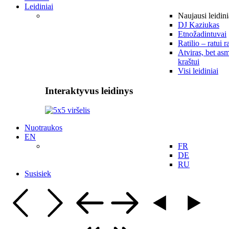
Leidiniai
Naujausi leidini
DJ Kaziukas
Etnožadintuvai
Ratilio – ratui r
Atviras, bet asm
kraštui
Visi leidiniai
Interaktyvus leidinys
Nuotraukos
EN
FR
DE
RU
Susisiek