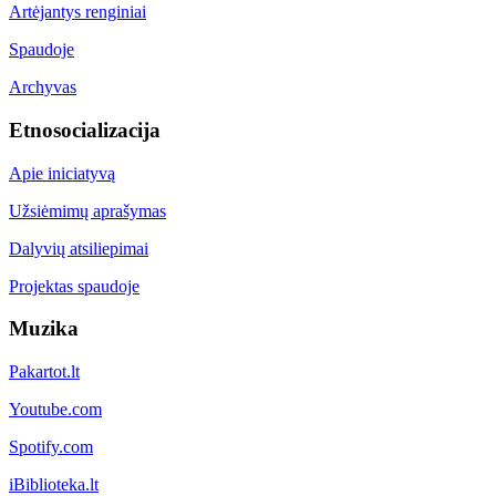
Artėjantys renginiai
Spaudoje
Archyvas
Etnosocializacija
Apie iniciatyvą
Užsiėmimų aprašymas
Dalyvių atsiliepimai
Projektas spaudoje
Muzika
Pakartot.lt
Youtube.com
Spotify.com
iBiblioteka.lt