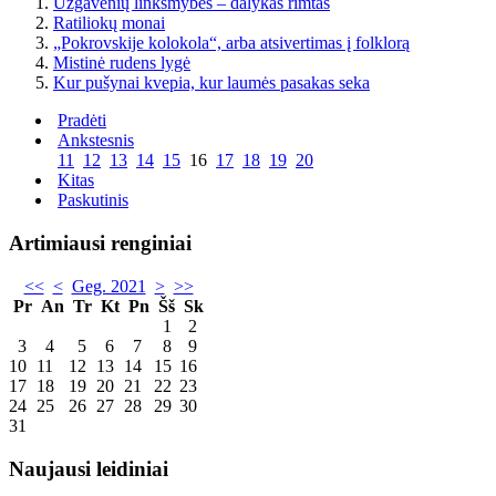
Užgavėnių linksmybės – dalykas rimtas
Ratiliokų monai
„Pokrovskije kolokola“, arba atsivertimas į folklorą
Mistinė rudens lygė
Kur pušynai kvepia, kur laumės pasakas seka
Pradėti
Ankstesnis
11
12
13
14
15
16
17
18
19
20
Kitas
Paskutinis
Artimiausi renginiai
<<
<
Geg. 2021
>
>>
Pr
An
Tr
Kt
Pn
Šš
Sk
1
2
3
4
5
6
7
8
9
10
11
12
13
14
15
16
17
18
19
20
21
22
23
24
25
26
27
28
29
30
31
Naujausi leidiniai