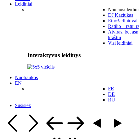
Leidiniai
Naujausi leidini
DJ Kaziukas
Etnožadintuvai
Ratilio – ratui r
Atviras, bet asm
kraštui
Visi leidiniai
Interaktyvus leidinys
Nuotraukos
EN
FR
DE
RU
Susisiek