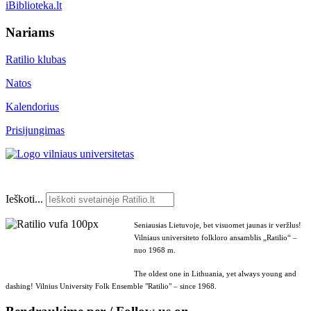
iBiblioteka.lt
Nariams
Ratilio klubas
Natos
Kalendorius
Prisijungimas
Ieškoti...
Seniausias Lietuvoje, bet visuomet jaunas ir veržlus!
Vilniaus universiteto folkloro ansamblis „Ratilio“ –
nuo 1968 m.
The oldest one in Lithuania, yet always young and
dashing! Vilnius University Folk Ensemble "Ratilio" – since 1968.