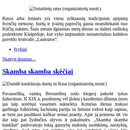
Rasos arba Joninės yra viena ryškiausių tradicijomis apipintų
švenčių metuose, burtų ir įvairių papročių gausa neatsiliekanti nuo
Kūčių nakties. Šiais metais ilgiausias metų dienas su dalimi ratiliokų
praleidome Klaipėdoje, kur vyko tarptautinis nematerialaus kultūros
paveldo festivalis „Lauksnos“.
Įvykiai
Skaityti daugiau...
Skamba skamba skėčiai
Pavasarišką, vaiskų Bernardinų sodo klegesį pakeitė tykus
žaliavimas. Iš XIX a. puošmenų vėl įšokta į kasdienius džinsus (nors
jau taip norėtųsi vasarinės suknelės). Keturias dienas trukusi
garbinga folkloristų šachmatų partija su lietumi rodosi kaip sapnas,
ar bent jau pasilikusi kažkur seniai praeity. Apie ją primena tik vis
dar taip pat žydinčios alyvos ir pakalnutės. „Skamba skamba
kankliai“ padovanojo tokią gausybę malonių susitikimų, nuotykių,