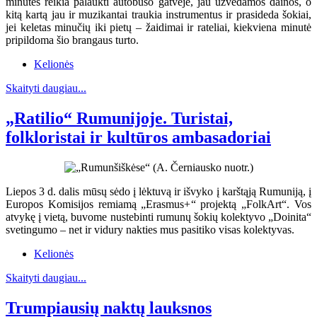
minutes reikia palaukti autobuso gatvėje, jau užvedamos dainos, o
kitą kartą jau ir muzikantai traukia instrumentus ir prasideda šokiai,
jei keletas minučių iki pietų – žaidimai ir rateliai, kiekviena minutė
pripildoma šio brangaus turto.
Kelionės
Skaityti daugiau...
„Ratilio“ Rumunijoje. Turistai,
folkloristai ir kultūros ambasadoriai
Liepos 3 d. dalis mūsų sėdo į lėktuvą ir išvyko į karštąją Rumuniją, į
Europos Komisijos remiamą „Erasmus+“ projektą „FolkArt“. Vos
atvykę į vietą, buvome nustebinti rumunų šokių kolektyvo „Doinita“
svetingumo – net ir vidury nakties mus pasitiko visas kolektyvas.
Kelionės
Skaityti daugiau...
Trumpiausių naktų lauksnos