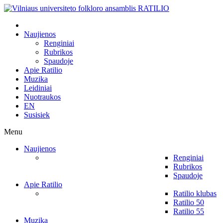
Naujienos
Renginiai
Rubrikos
Spaudoje
Apie Ratilio
Muzika
Leidiniai
Nuotraukos
EN
Susisiek
Menu
Naujienos
Renginiai
Rubrikos
Spaudoje
Apie Ratilio
Ratilio klubas
Ratilio 50
Ratilio 55
Muzika