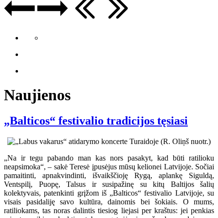
Naujienos
„Balticos“ festivalio tradicijos tęsiasi
„Na ir tegu pabando man kas nors pasakyt, kad būti ratilioku
neapsimoka“, – sakė Teresė įpusėjus mūsų kelionei Latvijoje. Sočiai
pamaitinti, apnakvindinti, išvaikščioję Rygą, aplankę Siguldą,
Ventspilį, Puopę, Talsus ir susipažinę su kitų Baltijos šalių
kolektyvais, patenkinti grįžom iš „Balticos“ festivalio Latvijoje, su
visais pasidaliję savo kultūra, dainomis bei šokiais. O mums,
ratiliokams, tas noras dalintis tiesiog liejasi per kraštus: jei penkias