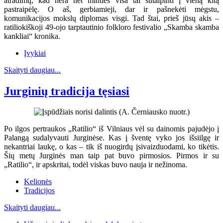
atradimų, kad nėra net minties visa tai sutalpinti į vieną kitą
pastraipėlę. O aš, gerbiamieji, dar ir pašnekėti mėgstu,
komunikacijos mokslų diplomas visgi. Tad štai, prieš jūsų akis –
ratiliokiškoji 49-ojo tarptautinio folkloro festivalio „Skamba skamba
kankliai“ kronika.
Įvykiai
Skaityti daugiau...
Jurginių tradicija tęsiasi
Po ilgos pertraukos „Ratilio“ iš Vilniaus vėl su dainomis pajudėjo į
Palangą sudalyvauti Jurginėse. Kas į šventę vyko jos išsiilgę ir
nekantriai laukę, o kas – tik iš nuogirdų įsivaizduodami, ko tikėtis.
Šių metų Jurginės man taip pat buvo pirmosios. Pirmos ir su
„Ratilio“, ir apskritai, todėl viskas buvo nauja ir nežinoma.
Kelionės
Tradicijos
Skaityti daugiau...