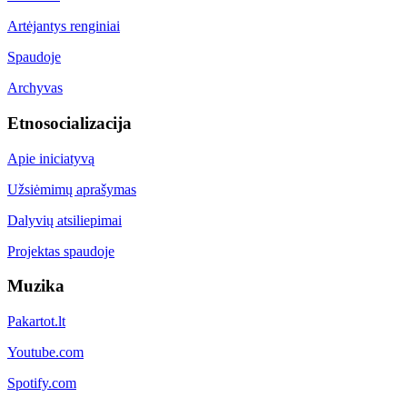
Artėjantys renginiai
Spaudoje
Archyvas
Etnosocializacija
Apie iniciatyvą
Užsiėmimų aprašymas
Dalyvių atsiliepimai
Projektas spaudoje
Muzika
Pakartot.lt
Youtube.com
Spotify.com