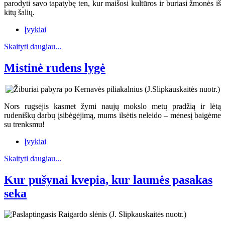
parodyti savo tapatybę ten, kur maišosi kultūros ir buriasi žmonės iš
kitų šalių.
Įvykiai
Skaityti daugiau...
Mistinė rudens lygė
Nors rugsėjis kasmet žymi naujų mokslo metų pradžią ir lėtą
rudeniškų darbų įsibėgėjimą, mums ilsėtis neleido – mėnesį baigėme
su trenksmu!
Įvykiai
Skaityti daugiau...
Kur pušynai kvepia, kur laumės pasakas
seka