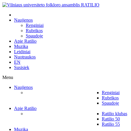
Naujienos
Renginiai
Rubrikos
Spaudoje
Apie Ratilio
Muzika
Leidiniai
Nuotraukos
EN
Susisiek
Menu
Naujienos
Renginiai
Rubrikos
Spaudoje
Apie Ratilio
Ratilio klubas
Ratilio 50
Ratilio 55
Muzika