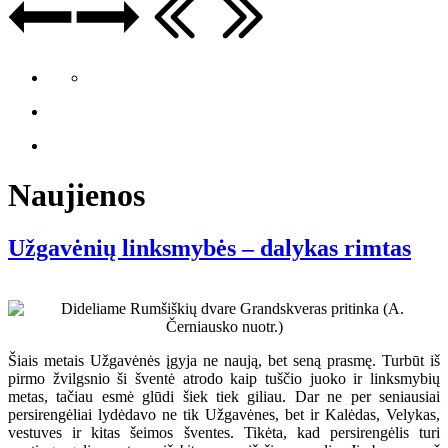
Naujienos
Užgavėnių linksmybės – dalykas rimtas
Šiais metais Užgavėnės įgyja ne naują, bet seną prasmę. Turbūt iš
pirmo žvilgsnio ši šventė atrodo kaip tuščio juoko ir linksmybių
metas, tačiau esmė glūdi šiek tiek giliau. Dar ne per seniausiai
persirengėliai lydėdavo ne tik Užgavėnes, bet ir Kalėdas, Velykas,
vestuves ir kitas šeimos šventes. Tikėta, kad persirengėlis turi