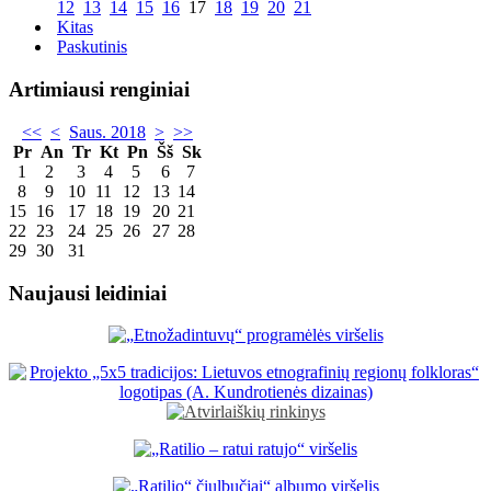
12
13
14
15
16
17
18
19
20
21
Kitas
Paskutinis
Artimiausi renginiai
<<
<
Saus. 2018
>
>>
Pr
An
Tr
Kt
Pn
Šš
Sk
1
2
3
4
5
6
7
8
9
10
11
12
13
14
15
16
17
18
19
20
21
22
23
24
25
26
27
28
29
30
31
Naujausi leidiniai