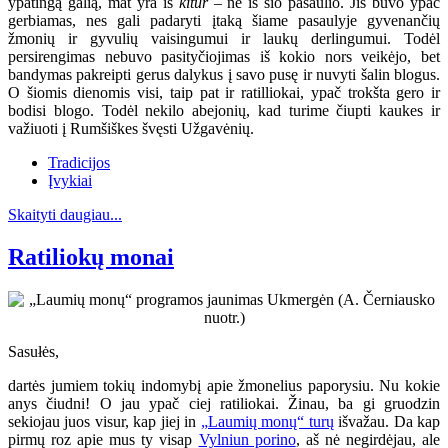
ypatingą galią, mat yra iš
kitur
– ne iš šio pasaulio. Jis buvo ypač
gerbiamas, nes gali padaryti įtaką šiame pasaulyje gyvenančių
žmonių ir gyvulių vaisingumui ir laukų derlingumui. Todėl
persirengimas nebuvo pasityčiojimas iš kokio nors veikėjo, bet
bandymas pakreipti gerus dalykus į savo pusę ir nuvyti šalin blogus.
O šiomis dienomis visi, taip pat ir ratilliokai, ypač trokšta gero ir
bodisi blogo. Todėl nekilo abejonių, kad turime čiupti kaukes ir
važiuoti į Rumšiškes švęsti Užgavėnių.
Tradicijos
Įvykiai
Skaityti daugiau...
Ratiliokų monai
Sasułės,
dartės jumiem tokių indomybį apie žmonelius paporysiu. Nu kokie
anys čiudni! O jau ypač ciej ratiliokai. Žinau, ba gi gruodzin
sekiojau juos visur, kap jiej in
„Laumių monų“ turų
išvažau. Da kap
pirmų roz apie mus ty visap
Vylniun porino
, aš nė negirdėjau, ale