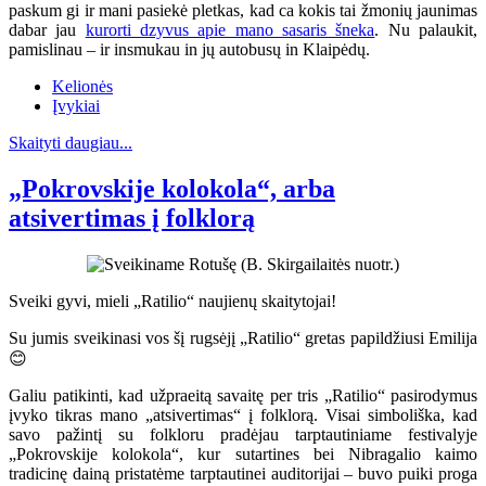
paskum gi ir mani pasiekė pletkas, kad ca kokis tai žmonių jaunimas
dabar jau
kurorti dzyvus apie mano sasaris šneka
. Nu palaukit,
pamislinau – ir insmukau in jų autobusų in Klaipėdų.
Kelionės
Įvykiai
Skaityti daugiau...
„Pokrovskije kolokola“, arba
atsivertimas į folklorą
Sveiki gyvi, mieli „Ratilio“ naujienų skaitytojai!
Su jumis sveikinasi vos šį rugsėjį „Ratilio“ gretas papildžiusi Emilija
😊
Galiu patikinti, kad užpraeitą savaitę per tris „Ratilio“ pasirodymus
įvyko tikras mano „atsivertimas“ į folklorą. Visai simboliška, kad
savo pažintį su folkloru pradėjau tarptautiniame festivalyje
„Pokrovskije kolokola“, kur sutartines bei Nibragalio kaimo
tradicinę dainą pristatėme tarptautinei auditorijai – buvo puiki proga