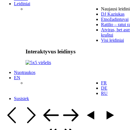
Leidiniai
Naujausi leidini
DJ Kaziukas
Etnožadintuvai
Ratilio – ratui r
Atviras, bet asm
kraštui
Visi leidiniai
Interaktyvus leidinys
Nuotraukos
EN
FR
DE
RU
Susisiek