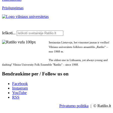
Prisijungimas
Ieškoti...
Seniausias Lietuvoje, bet visuomet jaunas ir veržlus!
Vilniaus universiteto folkloro ansamblis „Ratilio“ –
nuo 1968 m.
The oldest one in Lithuania, yet always young and
dashing! Vilnius University Folk Ensemble "Ratilio" – since 1968.
Bendraukime per / Follow us on
Facebook
Instagram
YouTube
RSS
Privatumo politika
| © Ratilio.lt