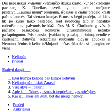
Dar nepasiekus
kvajomis
kvepiančio dzūkų krašto, kur penktadienio
pavakarę K. Dineikos sveikatingumo parke turėjome
pristatyti „Laumių monų“ programą, išdaigas ir
cūdus
pradėjo krėsti
pačios laumės. Tai vienam kraujas iš nosies bėgti pradėjo, tai kitas
tik po kurio laiko pastebėjo, kad skudučiai taip ir nepaliko
rudeniškomis spalvomis besidažančios M. K. Čiurlionio gatvės. Ir
pačiame pasakotojų konkurse Druskininkuose netrūko
paslaptingumo. Prisiklausius įvairiausių pasakų porinimų, netoliese
čiurlenanti Ratnyčia, retkarčiais suūbiantis didysis apuokas ir
Nemuno slėnius ir kelius užklojantis tirštas rūko debesis įbaugino ne
vieną.
Kelionės
Įvykiai
Skaityti daugiau...
Ilgai trumpa kelionė pas Estijos lietuvius
Kelionių užkulisiai: Zarasai
Visų akys – į pajūrį!
Apie kantičkines giesmes ir neprieštaringas priešybes
Kai jau laikas eiti gulti, bet dar meiga nenuori
Pradėti
Ankstesnis