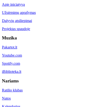
Apie iniciatyvą
Užsiėmimų aprašymas
Dalyvių atsiliepimai
Projektas spaudoje
Muzika
Pakartot.lt
Youtube.com
Spotify.com
iBiblioteka.lt
Nariams
Ratilio klubas
Natos
Kalendorius