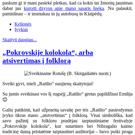
paskum gi ir mani pasiekė pletkas, kad ca kokis tai žmonių jaunimas
dabar jau
kurorti dzyvus apie mano sasaris šneka
. Nu palaukit,
pamislinau – ir insmukau in jų autobusų in Klaipėdų.
Kelionės
Įvykiai
Skaityti daugiau...
„Pokrovskije kolokola“, arba
atsivertimas į folklorą
Sveiki gyvi, mieli „Ratilio“ naujienų skaitytojai!
Su jumis sveikinasi vos šį rugsėjį „Ratilio“ gretas papildžiusi Emilija
😊
Galiu patikinti, kad užpraeitą savaitę per tris „Ratilio“ pasirodymus
įvyko tikras mano „atsivertimas“ į folklorą. Visai simboliška, kad
savo pažintį su folkloru pradėjau tarptautiniame festivalyje
„Pokrovskije kolokola“, kur sutartines bei Nibragalio kaimo
tradicinę dainą pristatėme tarptautinei auditorijai – buvo puiki proga