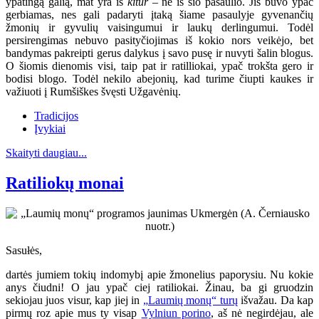
ypatingą galią, mat yra iš
kitur
– ne iš šio pasaulio. Jis buvo ypač
gerbiamas, nes gali padaryti įtaką šiame pasaulyje gyvenančių
žmonių ir gyvulių vaisingumui ir laukų derlingumui. Todėl
persirengimas nebuvo pasityčiojimas iš kokio nors veikėjo, bet
bandymas pakreipti gerus dalykus į savo pusę ir nuvyti šalin blogus.
O šiomis dienomis visi, taip pat ir ratilliokai, ypač trokšta gero ir
bodisi blogo. Todėl nekilo abejonių, kad turime čiupti kaukes ir
važiuoti į Rumšiškes švęsti Užgavėnių.
Tradicijos
Įvykiai
Skaityti daugiau...
Ratiliokų monai
Sasułės,
dartės jumiem tokių indomybį apie žmonelius paporysiu. Nu kokie
anys čiudni! O jau ypač ciej ratiliokai. Žinau, ba gi gruodzin
sekiojau juos visur, kap jiej in
„Laumių monų“ turų
išvažau. Da kap
pirmų roz apie mus ty visap
Vylniun porino
, aš nė negirdėjau, ale