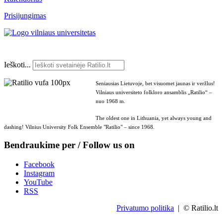
Prisijungimas
Ieškoti...
Seniausias Lietuvoje, bet visuomet jaunas ir veržlus!
Vilniaus universiteto folkloro ansamblis „Ratilio“ –
nuo 1968 m.
The oldest one in Lithuania, yet always young and
dashing! Vilnius University Folk Ensemble "Ratilio" – since 1968.
Bendraukime per / Follow us on
Facebook
Instagram
YouTube
RSS
Privatumo politika
| © Ratilio.lt