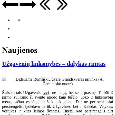
Naujienos
Užgavėnių linksmybės – dalykas rimtas
Šiais metais Užgavėnės įgyja ne naują, bet seną prasmę. Turbūt iš
pirmo žvilgsnio ši šventė atrodo kaip tuščio juoko ir linksmybių
metas, tačiau esmė glūdi šiek tiek giliau. Dar ne per seniausiai
persirengėliai lydėdavo ne tik Užgavėnes, bet ir Kalėdas, Velykas,
vestuves ir kitas šeimos šventes. Tikėta, kad persirengėlis turi