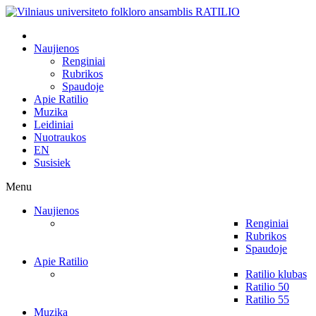
Naujienos
Renginiai
Rubrikos
Spaudoje
Apie Ratilio
Muzika
Leidiniai
Nuotraukos
EN
Susisiek
Menu
Naujienos
Renginiai
Rubrikos
Spaudoje
Apie Ratilio
Ratilio klubas
Ratilio 50
Ratilio 55
Muzika