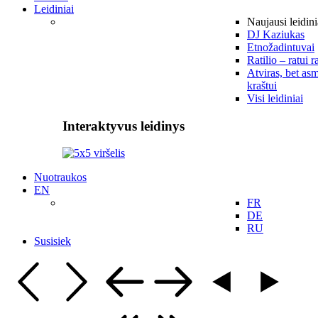
Leidiniai
Naujausi leidini
DJ Kaziukas
Etnožadintuvai
Ratilio – ratui r
Atviras, bet asm
kraštui
Visi leidiniai
Interaktyvus leidinys
Nuotraukos
EN
FR
DE
RU
Susisiek