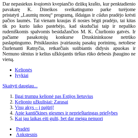
Dar nepasiekus
kvajomis
kvepiančio dzūkų krašto, kur penktadienio
pavakarę K. Dineikos sveikatingumo parke turėjome
pristatyti „Laumių monų“ programą, išdaigas ir
cūdus
pradėjo krėsti
pačios laumės. Tai vienam kraujas iš nosies bėgti pradėjo, tai kitas
tik po kurio laiko pastebėjo, kad skudučiai taip ir nepaliko
rudeniškomis spalvomis besidažančios M. K. Čiurlionio gatvės. Ir
pačiame pasakotojų konkurse Druskininkuose netrūko
paslaptingumo. Prisiklausius įvairiausių pasakų porinimų, netoliese
čiurlenanti Ratnyčia, retkarčiais suūbiantis didysis apuokas ir
Nemuno slėnius ir kelius užklojantis tirštas rūko debesis įbaugino ne
vieną.
Kelionės
Įvykiai
Skaityti daugiau...
Ilgai trumpa kelionė pas Estijos lietuvius
Kelionių užkulisiai: Zarasai
Visų akys – į pajūrį!
Apie kantičkines giesmes ir neprieštaringas priešybes
Kai jau laikas eiti gulti, bet dar meiga nenuori
Pradėti
Ankstesnis