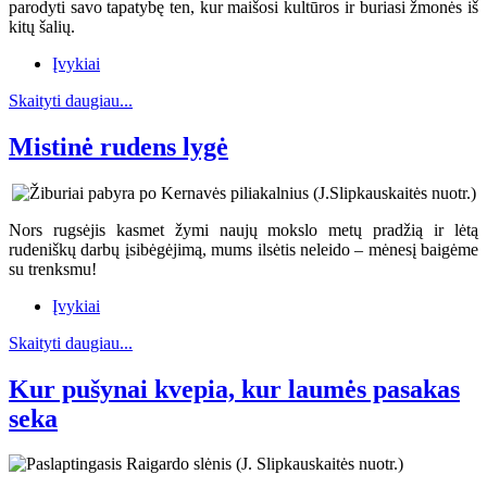
parodyti savo tapatybę ten, kur maišosi kultūros ir buriasi žmonės iš
kitų šalių.
Įvykiai
Skaityti daugiau...
Mistinė rudens lygė
Nors rugsėjis kasmet žymi naujų mokslo metų pradžią ir lėtą
rudeniškų darbų įsibėgėjimą, mums ilsėtis neleido – mėnesį baigėme
su trenksmu!
Įvykiai
Skaityti daugiau...
Kur pušynai kvepia, kur laumės pasakas
seka