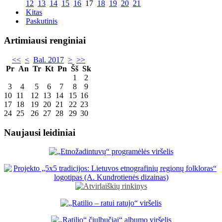
12
13
14
15
16
17
18
19
20
21
Kitas
Paskutinis
Artimiausi renginiai
<<
<
Bal. 2017
>
>>
Pr
An
Tr
Kt
Pn
Šš
Sk
1
2
3
4
5
6
7
8
9
10
11
12
13
14
15
16
17
18
19
20
21
22
23
24
25
26
27
28
29
30
Naujausi leidiniai