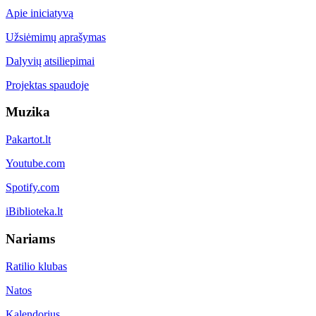
Apie iniciatyvą
Užsiėmimų aprašymas
Dalyvių atsiliepimai
Projektas spaudoje
Muzika
Pakartot.lt
Youtube.com
Spotify.com
iBiblioteka.lt
Nariams
Ratilio klubas
Natos
Kalendorius