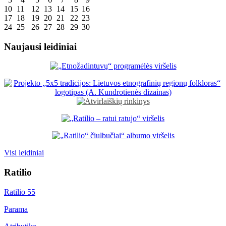
10
11
12
13
14
15
16
17
18
19
20
21
22
23
24
25
26
27
28
29
30
Naujausi leidiniai
Visi leidiniai
Ratilio
Ratilio 55
Parama