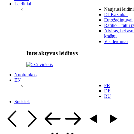
Leidiniai
Naujausi leidini
DJ Kaziukas
Etnožadintuvai
Ratilio – ratui r
Atviras, bet asm
kraštui
Visi leidiniai
Interaktyvus leidinys
Nuotraukos
EN
FR
DE
RU
Susisiek