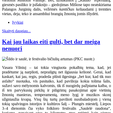
vienoms Mišioms Vilniuje. Bet, užsukusios į „Ratilio“ repertuarą,
giesmės pasiliko ir įsišaknijo – giedojimas Mišiose tapo neatskiriama
Palangos Jurginių dalis, vežėmės
kantičkas
keliaudami į tremties
vietas, deja, teko ir ansambliui brangių žmonių jomis išlydėti.
Įvykiai
Skaityti daugiau...
Kai jau laikas eiti gulti, bet dar meiga
nenuori
Vasara Vilniuj – tai tokia vingiuota pokalbių tema, kad, jei
pradėtume ją narplioti, neprailgtų net ilgiausia kelionė. Gerai, kad
kaskart, kai jau, regis, pradeda plūsti ilgesinga „bet kur, kad tik nuo
asfalto“ nuotaika, vis pasitaiko, kad pavilioja kokia tolima šalis,
sužavi savo mėlynomis kalvomis, tik iš nuogirdų pažįstama kalba, o
iš ten parvykusių pirklių ir piligrimų pasakojimai apie vietinių
žmonių manieras, temperamentą, meno lygį ir muzikos skonį
užgniaužia kvapą. Visų šių turtų pavilioti nusibaladojom į vieną
tokią spalvingos istorijos ir kultūros šalį – Plungės miestelį. Liepos
3–4 dienomis čia vyko folkloro festivalis „Saulelė raudona“,
kuriame, nepaisant visų tų kilometrų, mus priėmė kaip vienos