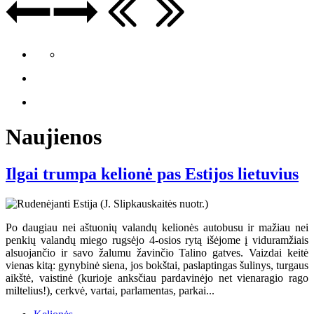
Naujienos
Ilgai trumpa kelionė pas Estijos lietuvius
Po daugiau nei aštuonių valandų kelionės autobusu ir mažiau nei
penkių valandų miego rugsėjo 4-osios rytą išėjome į viduramžiais
alsuojančio ir savo žalumu žavinčio Talino gatves. Vaizdai keitė
vienas kitą: gynybinė siena, jos bokštai, paslaptingas šulinys, turgaus
aikštė, vaistinė (kurioje anksčiau pardavinėjo net vienaragio rago
miltelius!), cerkvė, vartai, parlamentas, parkai...