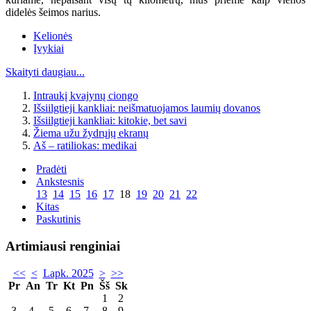
didelės šeimos narius.
Kelionės
Įvykiai
Skaityti daugiau...
Intraukį kvajynų ciongo
Išsiilgtieji kankliai: neišmatuojamos laumių dovanos
Išsiilgtieji kankliai: kitokie, bet savi
Žiema užu žydrųjų ekranų
Aš – ratiliokas: medikai
Pradėti
Ankstesnis
13
14
15
16
17
18
19
20
21
22
Kitas
Paskutinis
Artimiausi renginiai
<<
<
Lapk. 2025
>
>>
Pr
An
Tr
Kt
Pn
Šš
Sk
1
2
3
4
5
6
7
8
9