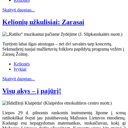
Kelionės
Skaityti daugiau...
Kelionių užkulisiai: Zarasai
Turėjom labai ilgas atostogas – net dvi savaites tarp koncertų.
Sekmadienį naujai mažlietuvių folkloru papildytą programą vežėm į
Zarasų Žolinę.
Kelionės
Įvykiai
Skaityti daugiau...
Visų akys – į pajūrį!
Liepos 29 d. pilnomis rankomis instrumentų lipome į sceną
ratiliokiškai švęsti jau įsisiūbavusių Mažosios Lietuvos etnodienų.
Kadangi esu nepagydomas matematikas, suskaičiavau, kokį gi