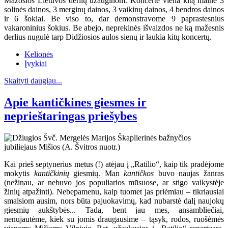
Mažosios Lietuvos derlių užauginom. Koncerte viena kitą mainė 3
solinės dainos, 3 merginų dainos, 3 vaikinų dainos, 4 bendros dainos
ir 6 šokiai. Be viso to, dar demonstravome 9 paprastesnius
vakaroninius šokius. Be abejo, neprekinės išvaizdos ne ką mažesnis
derlius nugulė tarp Didžiosios aulos sienų ir laukia kitų koncertų.
Kelionės
Įvykiai
Skaityti daugiau...
Apie kantičkines giesmes ir
neprieštaringas priešybes
Kai prieš septynerius metus (!) atėjau į „Ratilio“, kaip tik pradėjome
mokytis
kantičkinių
giesmių. Man
kantičkos
buvo naujas žanras
(nežinau, ar nebuvo jos populiarios mūsuose, ar stigo vaikystėje
žinių atpažinti). Nebepamenu, kaip tuomet jas priėmiau – tikriausiai
smalsiom ausim, nors būta pajuokavimų, kad nubarstė dalį naujokų
giesmių aukštybės... Tada, bent jau mes, ansambliečiai,
nenujautėme, kiek su jomis draugausime – tąsyk, rodos, ruošėmės