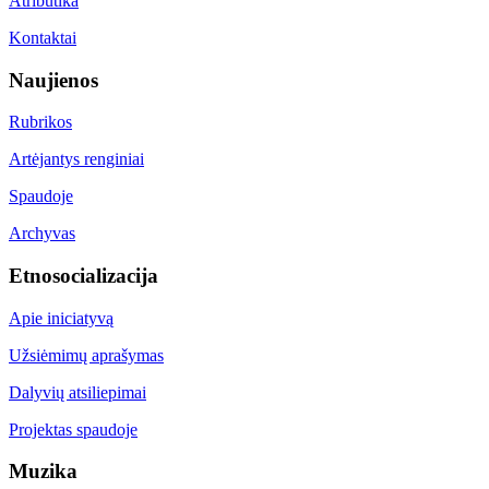
Atributika
Kontaktai
Naujienos
Rubrikos
Artėjantys renginiai
Spaudoje
Archyvas
Etnosocializacija
Apie iniciatyvą
Užsiėmimų aprašymas
Dalyvių atsiliepimai
Projektas spaudoje
Muzika