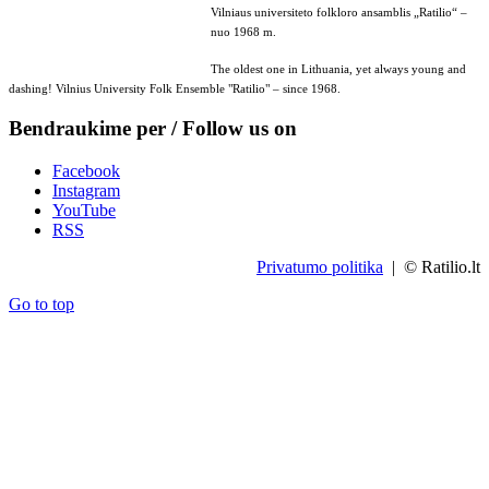
Vilniaus universiteto folkloro ansamblis „Ratilio“ –
nuo 1968 m.
The oldest one in Lithuania, yet always young and
dashing! Vilnius University Folk Ensemble "Ratilio" – since 1968.
Bendraukime per / Follow us on
Facebook
Instagram
YouTube
RSS
Privatumo politika
| © Ratilio.lt
Go to top