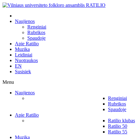
Naujienos
Renginiai
Rubrikos
Spaudoje
Apie Ratilio
Muzika
Leidiniai
Nuotraukos
EN
Susisiek
Menu
Naujienos
Renginiai
Rubrikos
Spaudoje
Apie Ratilio
Ratilio klubas
Ratilio 50
Ratilio 55
Muzika