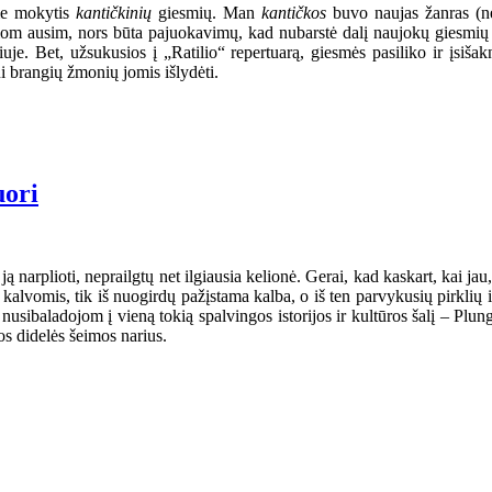
ome mokytis
kantičkinių
giesmių. Man
kantičkos
buvo naujas žanras (ne
siom ausim, nors būta pajuokavimų, kad nubarstė dalį naujokų giesmių 
. Bet, užsukusios į „Ratilio“ repertuarą, giesmės pasiliko ir įsišak
ui brangių žmonių jomis išlydėti.
uori
ą narplioti, neprailgtų net ilgiausia kelionė. Gerai, kad kaskart, kai jau,
s kalvomis, tik iš nuogirdų pažįstama kalba, o iš ten parvykusių pirklių
nusibaladojom į vieną tokią spalvingos istorijos ir kultūros šalį – Plun
s didelės šeimos narius.