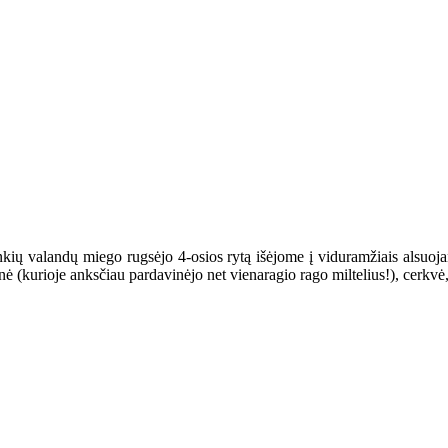
ių valandų miego rugsėjo 4-osios rytą išėjome į viduramžiais alsuojan
inė (kurioje anksčiau pardavinėjo net vienaragio rago miltelius!), cerkvė,