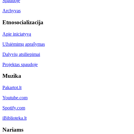
Spaudoje
Archyvas
Etnosocializacija
Apie iniciatyvą
Užsiėmimų aprašymas
Dalyvių atsiliepimai
Projektas spaudoje
Muzika
Pakartot.lt
Youtube.com
Spotify.com
iBiblioteka.lt
Nariams