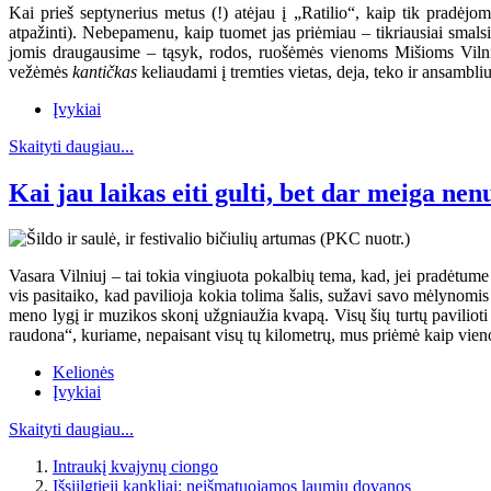
Kai prieš septynerius metus (!) atėjau į „Ratilio“, kaip tik pradėj
atpažinti). Nebepamenu, kaip tuomet jas priėmiau – tikriausiai smal
jomis draugausime – tąsyk, rodos, ruošėmės vienoms Mišioms Vilniuje
vežėmės
kantičkas
keliaudami į tremties vietas, deja, teko ir ansambli
Įvykiai
Skaityti daugiau...
Kai jau laikas eiti gulti, bet dar meiga nen
Vasara Vilniuj – tai tokia vingiuota pokalbių tema, kad, jei pradėtume j
vis pasitaiko, kad pavilioja kokia tolima šalis, sužavi savo mėlynomi
meno lygį ir muzikos skonį užgniaužia kvapą. Visų šių turtų pavilioti 
raudona“, kuriame, nepaisant visų tų kilometrų, mus priėmė kaip vieno
Kelionės
Įvykiai
Skaityti daugiau...
Intraukį kvajynų ciongo
Išsiilgtieji kankliai: neišmatuojamos laumių dovanos