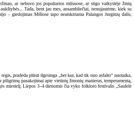
žinau, ar nebuvo jos populiarios mūsuose, ar stigo vaikystėje žinių
aukštybės... Tada, bent jau mes, ansambliečiai, nenujautėme, kiek su
nijo – giedojimas Mišiose tapo neatskiriama Palangos Jurginių dalis,
 regis, pradeda plūsti ilgesinga „bet kur, kad tik nuo asfalto“ nuotaika,
 ir piligrimų pasakojimai apie vietinių žmonių manieras, temperamentą,
gės miestelį. Liepos 3–4 dienomis čia vyko folkloro festivalis „Saulelė