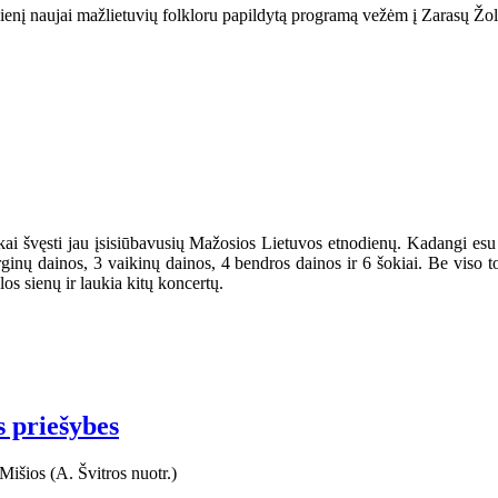
dienį naujai mažlietuvių folkloru papildytą programą vežėm į Zarasų Žol
iškai švęsti jau įsisiūbavusių Mažosios Lietuvos etnodienų. Kadangi e
ginų dainos, 3 vaikinų dainos, 4 bendros dainos ir 6 šokiai. Be viso 
os sienų ir laukia kitų koncertų.
s priešybes