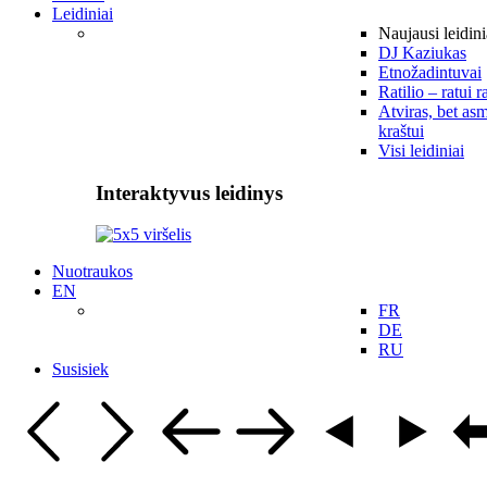
Leidiniai
Naujausi leidini
DJ Kaziukas
Etnožadintuvai
Ratilio – ratui r
Atviras, bet asm
kraštui
Visi leidiniai
Interaktyvus leidinys
Nuotraukos
EN
FR
DE
RU
Susisiek