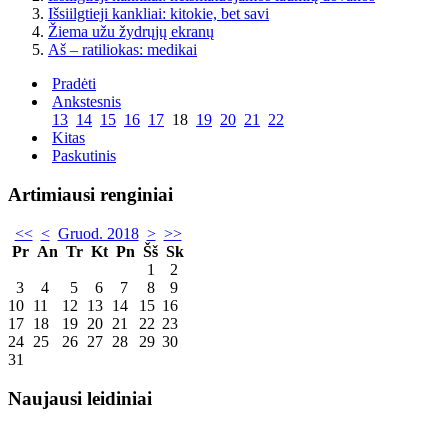
Išsiilgtieji kankliai: kitokie, bet savi
Žiema užu žydrųjų ekranų
Aš – ratiliokas: medikai
Pradėti
Ankstesnis
13
14
15
16
17
18
19
20
21
22
Kitas
Paskutinis
Artimiausi renginiai
<<
<
Gruod. 2018
>
>>
Pr
An
Tr
Kt
Pn
Šš
Sk
1
2
3
4
5
6
7
8
9
10
11
12
13
14
15
16
17
18
19
20
21
22
23
24
25
26
27
28
29
30
31
Naujausi leidiniai