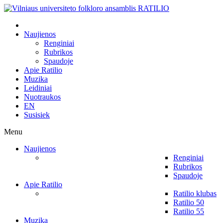
Naujienos
Renginiai
Rubrikos
Spaudoje
Apie Ratilio
Muzika
Leidiniai
Nuotraukos
EN
Susisiek
Menu
Naujienos
Renginiai
Rubrikos
Spaudoje
Apie Ratilio
Ratilio klubas
Ratilio 50
Ratilio 55
Muzika