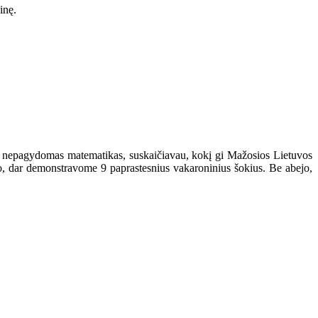
inę.
su nepagydomas matematikas, suskaičiavau, kokį gi Mažosios Lietuvos
to, dar demonstravome 9 paprastesnius vakaroninius šokius. Be abejo,