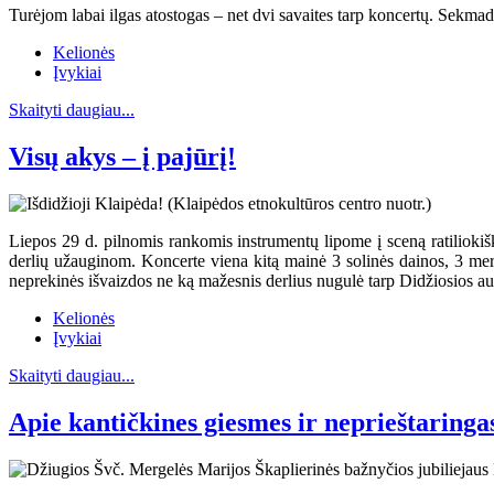
Turėjom labai ilgas atostogas – net dvi savaites tarp koncertų. Sekma
Kelionės
Įvykiai
Skaityti daugiau...
Visų akys – į pajūrį!
Liepos 29 d. pilnomis rankomis instrumentų lipome į sceną ratiliok
derlių užauginom. Koncerte viena kitą mainė 3 solinės dainos, 3 mer
neprekinės išvaizdos ne ką mažesnis derlius nugulė tarp Didžiosios aul
Kelionės
Įvykiai
Skaityti daugiau...
Apie kantičkines giesmes ir neprieštaringa