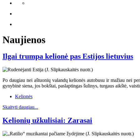
Naujienos
Ilgai trumpa kelionė pas Estijos lietuvius
Po daugiau nei aštuonių valandų kelionės autobusu ir mažiau nei penk
gynybinė siena, jos bokštai, paslaptingas šulinys, turgaus aikštė, vaist
Kelionės
Skaityti daugiau...
Kelionių užkulisiai: Zarasai