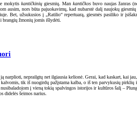
ome mokytis
kantičkinių
giesmių. Man
kantičkos
buvo naujas žanras (ne
siom ausim, nors būta pajuokavimų, kad nubarstė dalį naujokų giesmių 
. Bet, užsukusios į „Ratilio“ repertuarą, giesmės pasiliko ir įsišak
ui brangių žmonių jomis išlydėti.
uori
ą narplioti, neprailgtų net ilgiausia kelionė. Gerai, kad kaskart, kai jau,
s kalvomis, tik iš nuogirdų pažįstama kalba, o iš ten parvykusių pirklių
nusibaladojom į vieną tokią spalvingos istorijos ir kultūros šalį – Plun
s didelės šeimos narius.