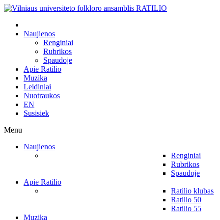
Naujienos
Renginiai
Rubrikos
Spaudoje
Apie Ratilio
Muzika
Leidiniai
Nuotraukos
EN
Susisiek
Menu
Naujienos
Renginiai
Rubrikos
Spaudoje
Apie Ratilio
Ratilio klubas
Ratilio 50
Ratilio 55
Muzika