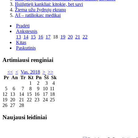
Išsiilgtieji kankliai: kitokie, bet savi
Žiema užu žydrųjų ekranų
Aš – ratiliokas: medikai
Pradėti
Ankstesnis
13
14
15
16
17
18
19
20
21
22
Kitas
Paskutinis
Artimiausi renginiai
<<
<
Vas. 2018
>
>>
Pr
An
Tr
Kt
Pn
Šš
Sk
1
2
3
4
5
6
7
8
9
10
11
12
13
14
15
16
17
18
19
20
21
22
23
24
25
26
27
28
Naujausi leidiniai