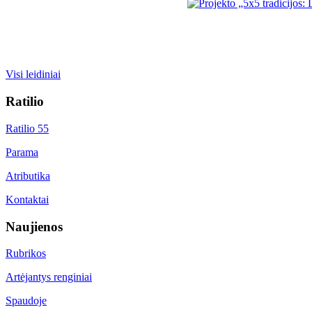
Visi leidiniai
Ratilio
Ratilio 55
Parama
Atributika
Kontaktai
Naujienos
Rubrikos
Artėjantys renginiai
Spaudoje