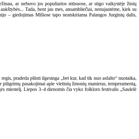
žinau, ar nebuvo jos populiarios mūsuose, ar stigo vaikystėje žinių
aukštybės... Tada, bent jau mes, ansambliečiai, nenujautėme, kiek su
nijo – giedojimas Mišiose tapo neatskiriama Palangos Jurginių dalis,
 regis, pradeda plūsti ilgesinga „bet kur, kad tik nuo asfalto“ nuotaika,
 ir piligrimų pasakojimai apie vietinių žmonių manieras, temperamentą,
gės miestelį. Liepos 3–4 dienomis čia vyko folkloro festivalis „Saulelė