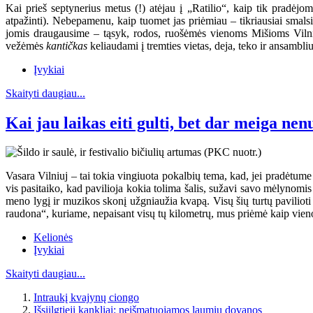
Kai prieš septynerius metus (!) atėjau į „Ratilio“, kaip tik pradėj
atpažinti). Nebepamenu, kaip tuomet jas priėmiau – tikriausiai smal
jomis draugausime – tąsyk, rodos, ruošėmės vienoms Mišioms Vilniuje
vežėmės
kantičkas
keliaudami į tremties vietas, deja, teko ir ansambli
Įvykiai
Skaityti daugiau...
Kai jau laikas eiti gulti, bet dar meiga nen
Vasara Vilniuj – tai tokia vingiuota pokalbių tema, kad, jei pradėtume j
vis pasitaiko, kad pavilioja kokia tolima šalis, sužavi savo mėlynomi
meno lygį ir muzikos skonį užgniaužia kvapą. Visų šių turtų pavilioti 
raudona“, kuriame, nepaisant visų tų kilometrų, mus priėmė kaip vieno
Kelionės
Įvykiai
Skaityti daugiau...
Intraukį kvajynų ciongo
Išsiilgtieji kankliai: neišmatuojamos laumių dovanos