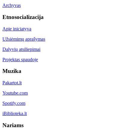
Archyvas
Etnosocializacija
Apie iniciatyvą
Užsiėmimų aprašymas
Dalyvių atsiliepimai
Projektas spaudoje
Muzika
Pakartot.lt
Youtube.com
Spotify.com
iBiblioteka.lt
Nariams