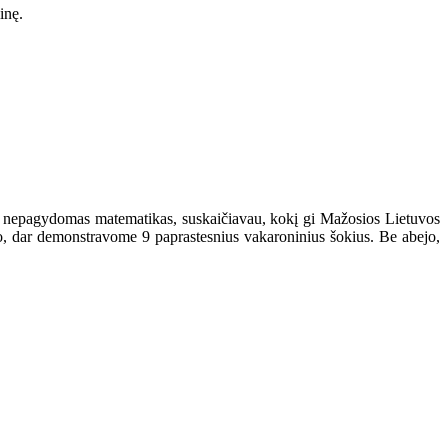
inę.
su nepagydomas matematikas, suskaičiavau, kokį gi Mažosios Lietuvos
to, dar demonstravome 9 paprastesnius vakaroninius šokius. Be abejo,