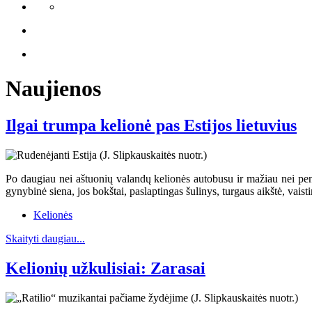
Naujienos
Ilgai trumpa kelionė pas Estijos lietuvius
Po daugiau nei aštuonių valandų kelionės autobusu ir mažiau nei penk
gynybinė siena, jos bokštai, paslaptingas šulinys, turgaus aikštė, vaist
Kelionės
Skaityti daugiau...
Kelionių užkulisiai: Zarasai