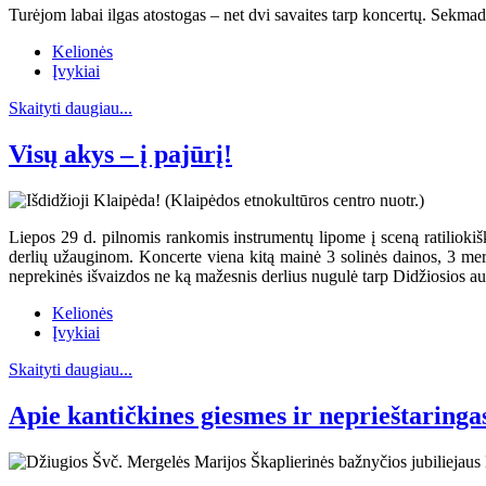
Turėjom labai ilgas atostogas – net dvi savaites tarp koncertų. Sekma
Kelionės
Įvykiai
Skaityti daugiau...
Visų akys – į pajūrį!
Liepos 29 d. pilnomis rankomis instrumentų lipome į sceną ratiliok
derlių užauginom. Koncerte viena kitą mainė 3 solinės dainos, 3 mer
neprekinės išvaizdos ne ką mažesnis derlius nugulė tarp Didžiosios aul
Kelionės
Įvykiai
Skaityti daugiau...
Apie kantičkines giesmes ir neprieštaringa