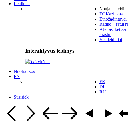
Leidiniai
Naujausi leidini
DJ Kaziukas
Etnožadintuvai
Ratilio – ratui r
Atviras, bet asm
kraštui
Visi leidiniai
Interaktyvus leidinys
Nuotraukos
EN
FR
DE
RU
Susisiek