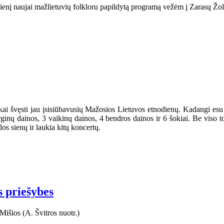
dienį naujai mažlietuvių folkloru papildytą programą vežėm į Zarasų Žol
iškai švęsti jau įsisiūbavusių Mažosios Lietuvos etnodienų. Kadangi e
ginų dainos, 3 vaikinų dainos, 4 bendros dainos ir 6 šokiai. Be viso 
os sienų ir laukia kitų koncertų.
s priešybes