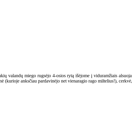
ių valandų miego rugsėjo 4-osios rytą išėjome į viduramžiais alsuojan
inė (kurioje anksčiau pardavinėjo net vienaragio rago miltelius!), cerkvė,