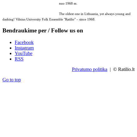
nuo 1968 m.
The oldest one in Lithuania, yet always young and
dashing! Vilnius University Folk Ensemble "Ratilio" – since 1968.
Bendraukime per / Follow us on
Facebook
Instagram
YouTube
RSS
Privatumo politika
| © Ratilio.lt
Go to top