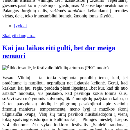
vienoms Mišioms Vilniuje. Bet, užsukusios į „Ratilio“ repertuarą,
giesmės pasiliko ir įsišaknijo – giedojimas Mišiose tapo neatskiriama
Palangos Jurginių dalis, vežėmės
kantičkas
keliaudami į tremties
vietas, deja, teko ir ansambliui brangių žmonių jomis išlydėti.
Įvykiai
Skaityti daugiau...
Kai jau laikas eiti gulti, bet dar meiga
nenuori
Vasara Vilniuj – tai tokia vingiuota pokalbių tema, kad, jei
pradėtume ją narplioti, neprailgtų net ilgiausia kelionė. Gerai, kad
kaskart, kai jau, regis, pradeda plūsti ilgesinga „bet kur, kad tik nuo
asfalto“ nuotaika, vis pasitaiko, kad pavilioja kokia tolima šalis,
sužavi savo mėlynomis kalvomis, tik iš nuogirdų pažįstama kalba, o
iš ten parvykusių pirklių ir piligrimų pasakojimai apie vietinių
žmonių manieras, temperamentą, meno lygį ir muzikos skonį
užgniaužia kvapą. Visų šių turtų pavilioti nusibaladojom į vieną
tokią spalvingos istorijos ir kultūros šalį – Plungės miestelį. Liepos
3–4 dienomis čia vyko folkloro festivalis „Saulelė raudona“,
kuriame, nepaisant visų tų kilometrų, mus priėmė kaip vienos