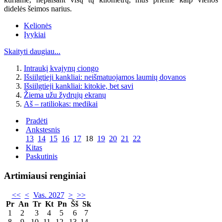
didelės šeimos narius.
Kelionės
Įvykiai
Skaityti daugiau...
Intraukį kvajynų ciongo
Išsiilgtieji kankliai: neišmatuojamos laumių dovanos
Išsiilgtieji kankliai: kitokie, bet savi
Žiema užu žydrųjų ekranų
Aš – ratiliokas: medikai
Pradėti
Ankstesnis
13
14
15
16
17
18
19
20
21
22
Kitas
Paskutinis
Artimiausi renginiai
<<
<
Vas. 2027
>
>>
Pr
An
Tr
Kt
Pn
Šš
Sk
1
2
3
4
5
6
7
8
9
10
11
12
13
14