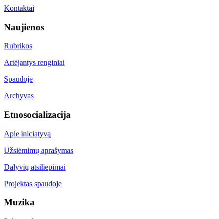
Kontaktai
Naujienos
Rubrikos
Artėjantys renginiai
Spaudoje
Archyvas
Etnosocializacija
Apie iniciatyvą
Užsiėmimų aprašymas
Dalyvių atsiliepimai
Projektas spaudoje
Muzika