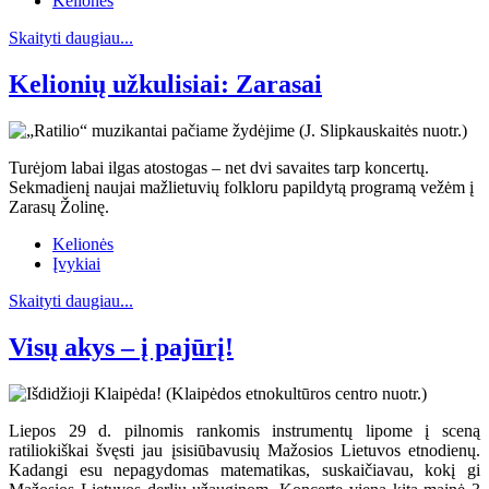
Kelionės
Skaityti daugiau...
Kelionių užkulisiai: Zarasai
Turėjom labai ilgas atostogas – net dvi savaites tarp koncertų.
Sekmadienį naujai mažlietuvių folkloru papildytą programą vežėm į
Zarasų Žolinę.
Kelionės
Įvykiai
Skaityti daugiau...
Visų akys – į pajūrį!
Liepos 29 d. pilnomis rankomis instrumentų lipome į sceną
ratiliokiškai švęsti jau įsisiūbavusių Mažosios Lietuvos etnodienų.
Kadangi esu nepagydomas matematikas, suskaičiavau, kokį gi