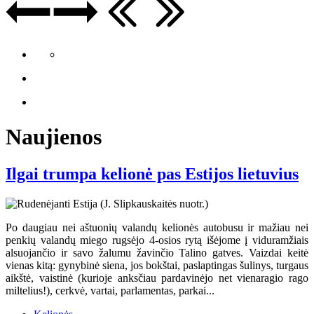
Naujienos
Ilgai trumpa kelionė pas Estijos lietuvius
Po daugiau nei aštuonių valandų kelionės autobusu ir mažiau nei
penkių valandų miego rugsėjo 4-osios rytą išėjome į viduramžiais
alsuojančio ir savo žalumu žavinčio Talino gatves. Vaizdai keitė
vienas kitą: gynybinė siena, jos bokštai, paslaptingas šulinys, turgaus
aikštė, vaistinė (kurioje anksčiau pardavinėjo net vienaragio rago
miltelius!), cerkvė, vartai, parlamentas, parkai...