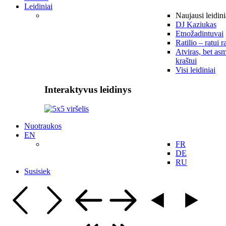
Leidiniai
Naujausi leidini
DJ Kaziukas
Etnožadintuvai
Ratilio – ratui r
Atviras, bet asm
kraštui
Visi leidiniai
Interaktyvus leidinys
Nuotraukos
EN
FR
DE
RU
Susisiek