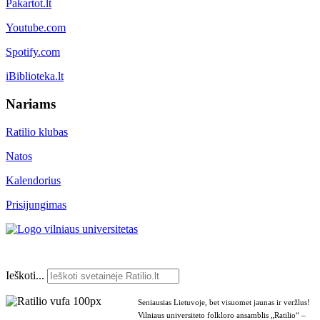
Pakartot.lt
Youtube.com
Spotify.com
iBiblioteka.lt
Nariams
Ratilio klubas
Natos
Kalendorius
Prisijungimas
Ieškoti...
Seniausias Lietuvoje, bet visuomet jaunas ir veržlus!
Vilniaus universiteto folkloro ansamblis „Ratilio“ –