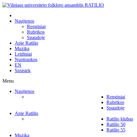
Naujienos
Renginiai
Rubrikos
Spaudoje
Apie Ratilio
Muzika
Leidiniai
Nuotraukos
EN
Susisiek
Menu
Naujienos
Renginiai
Rubrikos
Spaudoje
Apie Ratilio
Ratilio klubas
Ratilio 50
Ratilio 55
Muzika