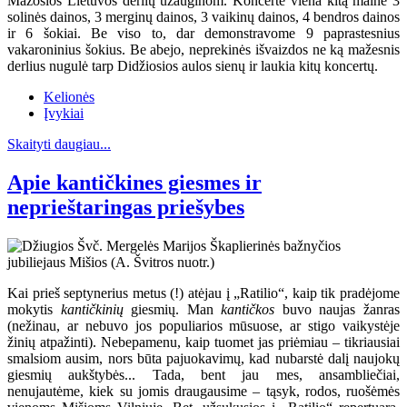
Mažosios Lietuvos derlių užauginom. Koncerte viena kitą mainė 3
solinės dainos, 3 merginų dainos, 3 vaikinų dainos, 4 bendros dainos
ir 6 šokiai. Be viso to, dar demonstravome 9 paprastesnius
vakaroninius šokius. Be abejo, neprekinės išvaizdos ne ką mažesnis
derlius nugulė tarp Didžiosios aulos sienų ir laukia kitų koncertų.
Kelionės
Įvykiai
Skaityti daugiau...
Apie kantičkines giesmes ir
neprieštaringas priešybes
Kai prieš septynerius metus (!) atėjau į „Ratilio“, kaip tik pradėjome
mokytis
kantičkinių
giesmių. Man
kantičkos
buvo naujas žanras
(nežinau, ar nebuvo jos populiarios mūsuose, ar stigo vaikystėje
žinių atpažinti). Nebepamenu, kaip tuomet jas priėmiau – tikriausiai
smalsiom ausim, nors būta pajuokavimų, kad nubarstė dalį naujokų
giesmių aukštybės... Tada, bent jau mes, ansambliečiai,
nenujautėme, kiek su jomis draugausime – tąsyk, rodos, ruošėmės