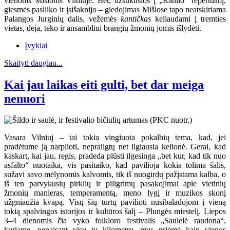
vienoms Mišioms Vilniuje. Bet, užsukusios į „Ratilio“ repertuarą,
giesmės pasiliko ir įsišaknijo – giedojimas Mišiose tapo neatskiriama
Palangos Jurginių dalis, vežėmės
kantičkas
keliaudami į tremties
vietas, deja, teko ir ansambliui brangių žmonių jomis išlydėti.
Įvykiai
Skaityti daugiau...
Kai jau laikas eiti gulti, bet dar meiga
nenuori
Vasara Vilniuj – tai tokia vingiuota pokalbių tema, kad, jei
pradėtume ją narplioti, neprailgtų net ilgiausia kelionė. Gerai, kad
kaskart, kai jau, regis, pradeda plūsti ilgesinga „bet kur, kad tik nuo
asfalto“ nuotaika, vis pasitaiko, kad pavilioja kokia tolima šalis,
sužavi savo mėlynomis kalvomis, tik iš nuogirdų pažįstama kalba, o
iš ten parvykusių pirklių ir piligrimų pasakojimai apie vietinių
žmonių manieras, temperamentą, meno lygį ir muzikos skonį
užgniaužia kvapą. Visų šių turtų pavilioti nusibaladojom į vieną
tokią spalvingos istorijos ir kultūros šalį – Plungės miestelį. Liepos
3–4 dienomis čia vyko folkloro festivalis „Saulelė raudona“,
kuriame, nepaisant visų tų kilometrų, mus priėmė kaip vienos