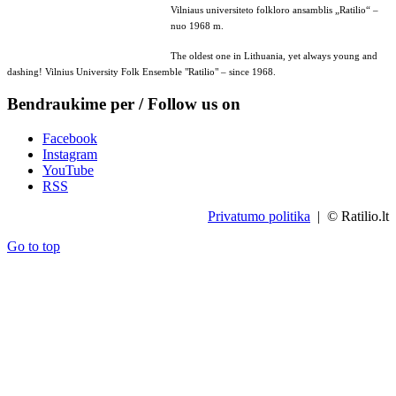
Vilniaus universiteto folkloro ansamblis „Ratilio“ –
nuo 1968 m.
The oldest one in Lithuania, yet always young and
dashing! Vilnius University Folk Ensemble "Ratilio" – since 1968.
Bendraukime per / Follow us on
Facebook
Instagram
YouTube
RSS
Privatumo politika
| © Ratilio.lt
Go to top