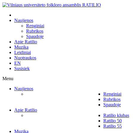
Naujienos
Renginiai
Rubrikos
Spaudoje
Apie Ratilio
Muzika
Leidiniai
Nuotraukos
EN
Susisiek
Menu
Naujienos
Renginiai
Rubrikos
Spaudoje
Apie Ratilio
Ratilio klubas
Ratilio 50
Ratilio 55
Muzika