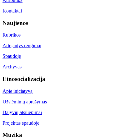
Atributika
Kontaktai
Naujienos
Rubrikos
Artėjantys renginiai
Spaudoje
Archyvas
Etnosocializacija
Apie iniciatyvą
Užsiėmimų aprašymas
Dalyvių atsiliepimai
Projektas spaudoje
Muzika