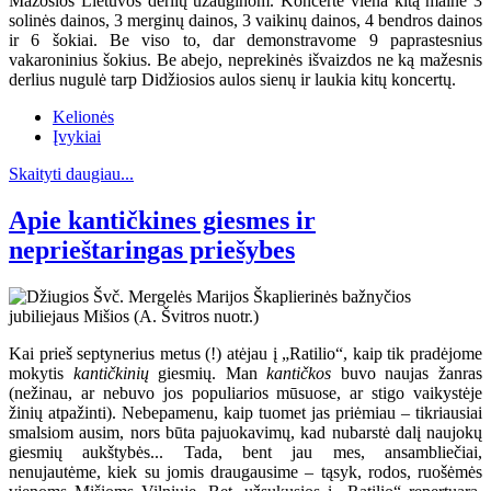
Mažosios Lietuvos derlių užauginom. Koncerte viena kitą mainė 3
solinės dainos, 3 merginų dainos, 3 vaikinų dainos, 4 bendros dainos
ir 6 šokiai. Be viso to, dar demonstravome 9 paprastesnius
vakaroninius šokius. Be abejo, neprekinės išvaizdos ne ką mažesnis
derlius nugulė tarp Didžiosios aulos sienų ir laukia kitų koncertų.
Kelionės
Įvykiai
Skaityti daugiau...
Apie kantičkines giesmes ir
neprieštaringas priešybes
Kai prieš septynerius metus (!) atėjau į „Ratilio“, kaip tik pradėjome
mokytis
kantičkinių
giesmių. Man
kantičkos
buvo naujas žanras
(nežinau, ar nebuvo jos populiarios mūsuose, ar stigo vaikystėje
žinių atpažinti). Nebepamenu, kaip tuomet jas priėmiau – tikriausiai
smalsiom ausim, nors būta pajuokavimų, kad nubarstė dalį naujokų
giesmių aukštybės... Tada, bent jau mes, ansambliečiai,
nenujautėme, kiek su jomis draugausime – tąsyk, rodos, ruošėmės