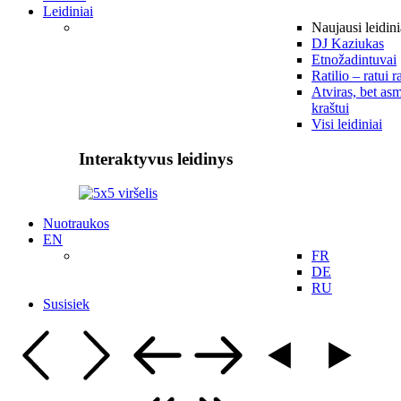
Leidiniai
Naujausi leidini
DJ Kaziukas
Etnožadintuvai
Ratilio – ratui r
Atviras, bet asm
kraštui
Visi leidiniai
Interaktyvus leidinys
Nuotraukos
EN
FR
DE
RU
Susisiek