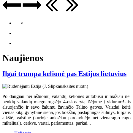
Naujienos
Ilgai trumpa kelionė pas Estijos lietuvius
Po daugiau nei aštuonių valandų kelionės autobusu ir mažiau nei
penkių valandų miego rugsėjo 4-osios rytą išėjome į viduramžiais
alsuojančio ir savo žalumu žavinčio Talino gatves. Vaizdai keitė
vienas kitą: gynybinė siena, jos bokštai, paslaptingas šulinys, turgaus
aikštė, vaistinė (kurioje anksčiau pardavinėjo net vienaragio rago
miltelius!), cerkvė, vartai, parlamentas, parkai...