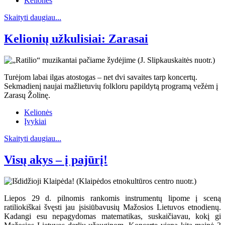
Kelionės
Skaityti daugiau...
Kelionių užkulisiai: Zarasai
Turėjom labai ilgas atostogas – net dvi savaites tarp koncertų.
Sekmadienį naujai mažlietuvių folkloru papildytą programą vežėm į
Zarasų Žolinę.
Kelionės
Įvykiai
Skaityti daugiau...
Visų akys – į pajūrį!
Liepos 29 d. pilnomis rankomis instrumentų lipome į sceną
ratiliokiškai švęsti jau įsisiūbavusių Mažosios Lietuvos etnodienų.
Kadangi esu nepagydomas matematikas, suskaičiavau, kokį gi