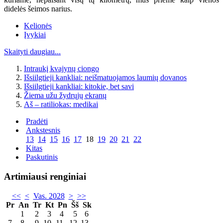
didelės šeimos narius.
Kelionės
Įvykiai
Skaityti daugiau...
Intraukį kvajynų ciongo
Išsiilgtieji kankliai: neišmatuojamos laumių dovanos
Išsiilgtieji kankliai: kitokie, bet savi
Žiema užu žydrųjų ekranų
Aš – ratiliokas: medikai
Pradėti
Ankstesnis
13
14
15
16
17
18
19
20
21
22
Kitas
Paskutinis
Artimiausi renginiai
<<
<
Vas. 2028
>
>>
Pr
An
Tr
Kt
Pn
Šš
Sk
1
2
3
4
5
6
7
8
9
10
11
12
13