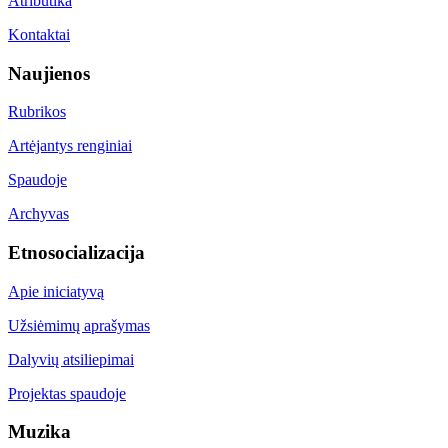
Atributika
Kontaktai
Naujienos
Rubrikos
Artėjantys renginiai
Spaudoje
Archyvas
Etnosocializacija
Apie iniciatyvą
Užsiėmimų aprašymas
Dalyvių atsiliepimai
Projektas spaudoje
Muzika