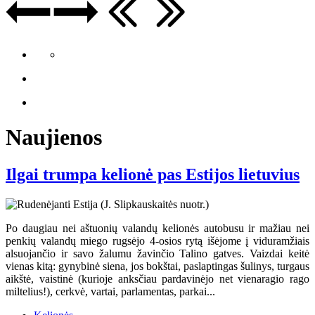
Naujienos
Ilgai trumpa kelionė pas Estijos lietuvius
Po daugiau nei aštuonių valandų kelionės autobusu ir mažiau nei
penkių valandų miego rugsėjo 4-osios rytą išėjome į viduramžiais
alsuojančio ir savo žalumu žavinčio Talino gatves. Vaizdai keitė
vienas kitą: gynybinė siena, jos bokštai, paslaptingas šulinys, turgaus
aikštė, vaistinė (kurioje anksčiau pardavinėjo net vienaragio rago
miltelius!), cerkvė, vartai, parlamentas, parkai...