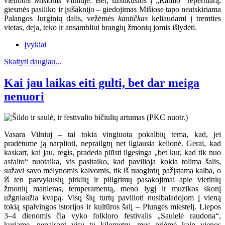
vienoms Mišioms Vilniuje. Bet, užsukusios į „Ratilio“ repertuarą,
giesmės pasiliko ir įsišaknijo – giedojimas Mišiose tapo neatskiriama
Palangos Jurginių dalis, vežėmės
kantičkas
keliaudami į tremties
vietas, deja, teko ir ansambliui brangių žmonių jomis išlydėti.
Įvykiai
Skaityti daugiau...
Kai jau laikas eiti gulti, bet dar meiga
nenuori
Vasara Vilniuj – tai tokia vingiuota pokalbių tema, kad, jei
pradėtume ją narplioti, neprailgtų net ilgiausia kelionė. Gerai, kad
kaskart, kai jau, regis, pradeda plūsti ilgesinga „bet kur, kad tik nuo
asfalto“ nuotaika, vis pasitaiko, kad pavilioja kokia tolima šalis,
sužavi savo mėlynomis kalvomis, tik iš nuogirdų pažįstama kalba, o
iš ten parvykusių pirklių ir piligrimų pasakojimai apie vietinių
žmonių manieras, temperamentą, meno lygį ir muzikos skonį
užgniaužia kvapą. Visų šių turtų pavilioti nusibaladojom į vieną
tokią spalvingos istorijos ir kultūros šalį – Plungės miestelį. Liepos
3–4 dienomis čia vyko folkloro festivalis „Saulelė raudona“,
kuriame, nepaisant visų tų kilometrų, mus priėmė kaip vienos