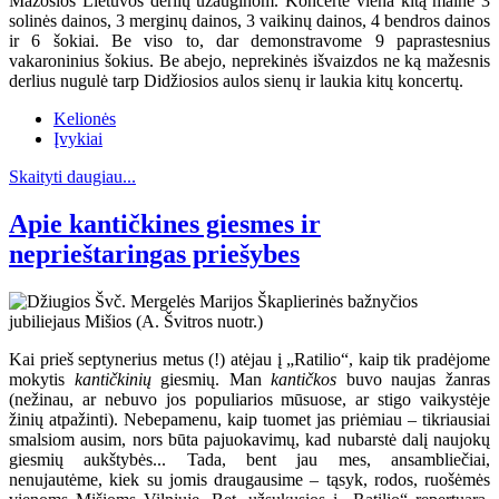
Mažosios Lietuvos derlių užauginom. Koncerte viena kitą mainė 3
solinės dainos, 3 merginų dainos, 3 vaikinų dainos, 4 bendros dainos
ir 6 šokiai. Be viso to, dar demonstravome 9 paprastesnius
vakaroninius šokius. Be abejo, neprekinės išvaizdos ne ką mažesnis
derlius nugulė tarp Didžiosios aulos sienų ir laukia kitų koncertų.
Kelionės
Įvykiai
Skaityti daugiau...
Apie kantičkines giesmes ir
neprieštaringas priešybes
Kai prieš septynerius metus (!) atėjau į „Ratilio“, kaip tik pradėjome
mokytis
kantičkinių
giesmių. Man
kantičkos
buvo naujas žanras
(nežinau, ar nebuvo jos populiarios mūsuose, ar stigo vaikystėje
žinių atpažinti). Nebepamenu, kaip tuomet jas priėmiau – tikriausiai
smalsiom ausim, nors būta pajuokavimų, kad nubarstė dalį naujokų
giesmių aukštybės... Tada, bent jau mes, ansambliečiai,
nenujautėme, kiek su jomis draugausime – tąsyk, rodos, ruošėmės