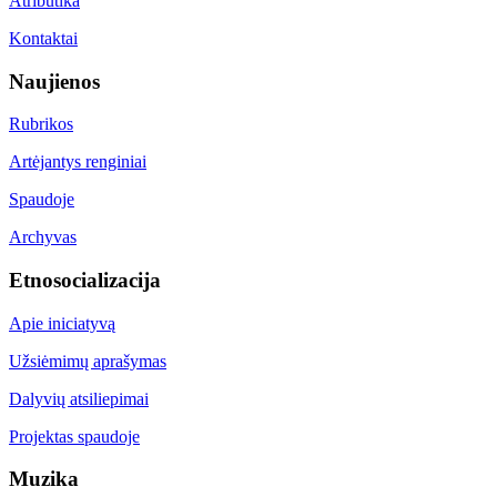
Atributika
Kontaktai
Naujienos
Rubrikos
Artėjantys renginiai
Spaudoje
Archyvas
Etnosocializacija
Apie iniciatyvą
Užsiėmimų aprašymas
Dalyvių atsiliepimai
Projektas spaudoje
Muzika