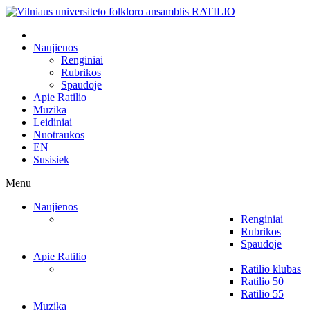
Naujienos
Renginiai
Rubrikos
Spaudoje
Apie Ratilio
Muzika
Leidiniai
Nuotraukos
EN
Susisiek
Menu
Naujienos
Renginiai
Rubrikos
Spaudoje
Apie Ratilio
Ratilio klubas
Ratilio 50
Ratilio 55
Muzika