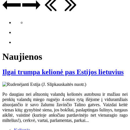
Naujienos
Ilgai trumpa kelionė pas Estijos lietuvius
Po daugiau nei aštuonių valandų kelionės autobusu ir mažiau nei
penkių valandų miego rugsėjo 4-osios rytą išėjome į viduramžiais
alsuojančio ir savo žalumu žavinčio Talino gatves. Vaizdai keitė
vienas kitą: gynybinė siena, jos bokštai, paslaptingas šulinys, turgaus
aikštė, vaistinė (kurioje anksčiau pardavinėjo net vienaragio rago
miltelius!), cerkvė, vartai, parlamentas, parkai...