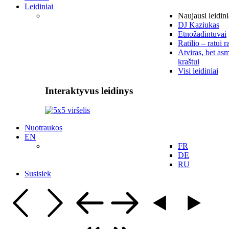
Leidiniai
Naujausi leidini
DJ Kaziukas
Etnožadintuvai
Ratilio – ratui r
Atviras, bet asm
kraštui
Visi leidiniai
Interaktyvus leidinys
Nuotraukos
EN
FR
DE
RU
Susisiek