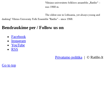
Vilniaus universiteto folkloro ansamblis „Ratilio“ –
nuo 1968 m.
The oldest one in Lithuania, yet always young and
dashing! Vilnius University Folk Ensemble "Ratilio" – since 1968.
Bendraukime per / Follow us on
Facebook
Instagram
YouTube
RSS
Privatumo politika
| © Ratilio.lt
Go to top