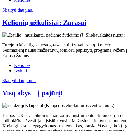
Kelionės
Skaityti daugiau...
Kelionių užkulisiai: Zarasai
Turėjom labai ilgas atostogas – net dvi savaites tarp koncertų.
Sekmadienį naujai mažlietuvių folkloru papildytą programą vežėm į
Zarasų Žolinę.
Kelionės
Įvykiai
Skaityti daugiau...
Visų akys – į pajūrį!
Liepos 29 d. pilnomis rankomis instrumentų lipome į sceną
ratiliokiškai švęsti jau įsisiūbavusių Mažosios Lietuvos etnodienų.
Kadangi esu nepagydomas matematikas, suskaičiavau, kokį gi