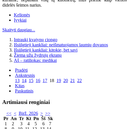
didelės šeimos narius.
Kelionės
Įvykiai
Skaityti daugiau...
Intraukį kvajynų ciongo
Išsiilgtieji kankliai: neišmatuojamos laumių dovanos
Išsiilgtieji kankliai: kitokie, bet savi
Žiema užu žydrųjų ekranų
Aš – ratiliokas: medikai
Pradėti
Ankstesnis
13
14
15
16
17
18
19
20
21
22
Kitas
Paskutinis
Artimiausi renginiai
<<
<
Birž. 2026
>
>>
Pr
An
Tr
Kt
Pn
Šš
Sk
1
2
3
4
5
6
7
8
9
10
11
12
13
14