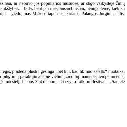
žinau, ar nebuvo jos populiarios mūsuose, ar stigo vaikystėje žinių
aukštybės... Tada, bent jau mes, ansambliečiai, nenujautėme, kiek su
nijo – giedojimas Mišiose tapo neatskiriama Palangos Jurginių dalis,
 regis, pradeda plūsti ilgesinga „bet kur, kad tik nuo asfalto“ nuotaika,
 ir piligrimų pasakojimai apie vietinių žmonių manieras, temperamentą,
gės miestelį. Liepos 3–4 dienomis čia vyko folkloro festivalis „Saulelė