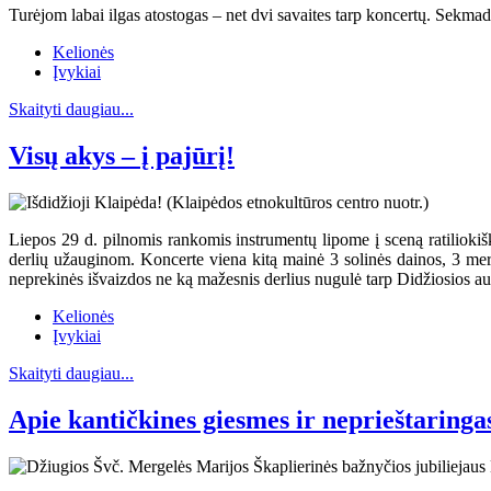
Turėjom labai ilgas atostogas – net dvi savaites tarp koncertų. Sekma
Kelionės
Įvykiai
Skaityti daugiau...
Visų akys – į pajūrį!
Liepos 29 d. pilnomis rankomis instrumentų lipome į sceną ratiliok
derlių užauginom. Koncerte viena kitą mainė 3 solinės dainos, 3 mer
neprekinės išvaizdos ne ką mažesnis derlius nugulė tarp Didžiosios aul
Kelionės
Įvykiai
Skaityti daugiau...
Apie kantičkines giesmes ir neprieštaringa