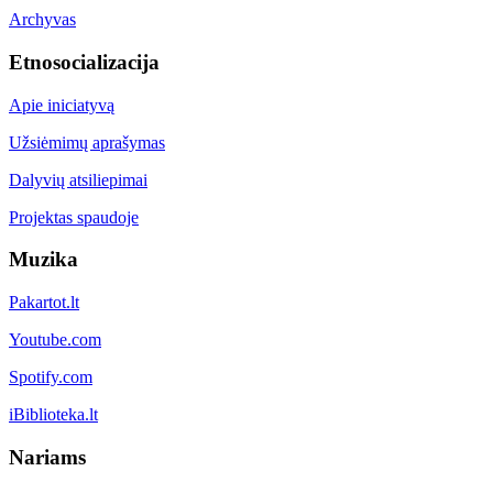
Archyvas
Etnosocializacija
Apie iniciatyvą
Užsiėmimų aprašymas
Dalyvių atsiliepimai
Projektas spaudoje
Muzika
Pakartot.lt
Youtube.com
Spotify.com
iBiblioteka.lt
Nariams