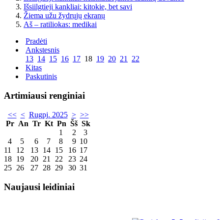
Išsiilgtieji kankliai: kitokie, bet savi
Žiema užu žydrųjų ekranų
Aš – ratiliokas: medikai
Pradėti
Ankstesnis
13
14
15
16
17
18
19
20
21
22
Kitas
Paskutinis
Artimiausi renginiai
<<
<
Rugpj. 2025
>
>>
Pr
An
Tr
Kt
Pn
Šš
Sk
1
2
3
4
5
6
7
8
9
10
11
12
13
14
15
16
17
18
19
20
21
22
23
24
25
26
27
28
29
30
31
Naujausi leidiniai