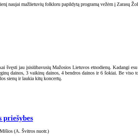
dienį naujai mažlietuvių folkloru papildytą programą vežėm į Zarasų Žol
iškai švęsti jau įsisiūbavusių Mažosios Lietuvos etnodienų. Kadangi e
ginų dainos, 3 vaikinų dainos, 4 bendros dainos ir 6 šokiai. Be viso 
os sienų ir laukia kitų koncertų.
s priešybes