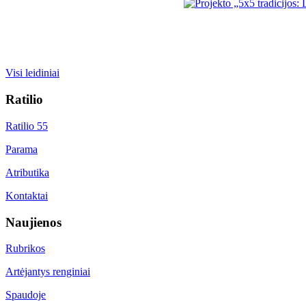
Visi leidiniai
Ratilio
Ratilio 55
Parama
Atributika
Kontaktai
Naujienos
Rubrikos
Artėjantys renginiai
Spaudoje