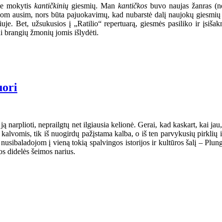
ome mokytis
kantičkinių
giesmių. Man
kantičkos
buvo naujas žanras (ne
siom ausim, nors būta pajuokavimų, kad nubarstė dalį naujokų giesmių 
. Bet, užsukusios į „Ratilio“ repertuarą, giesmės pasiliko ir įsišak
ui brangių žmonių jomis išlydėti.
uori
ą narplioti, neprailgtų net ilgiausia kelionė. Gerai, kad kaskart, kai jau,
s kalvomis, tik iš nuogirdų pažįstama kalba, o iš ten parvykusių pirklių
nusibaladojom į vieną tokią spalvingos istorijos ir kultūros šalį – Plun
s didelės šeimos narius.