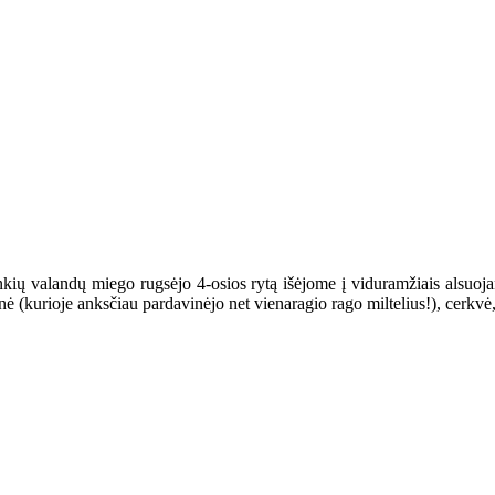
ių valandų miego rugsėjo 4-osios rytą išėjome į viduramžiais alsuojan
inė (kurioje anksčiau pardavinėjo net vienaragio rago miltelius!), cerkvė,