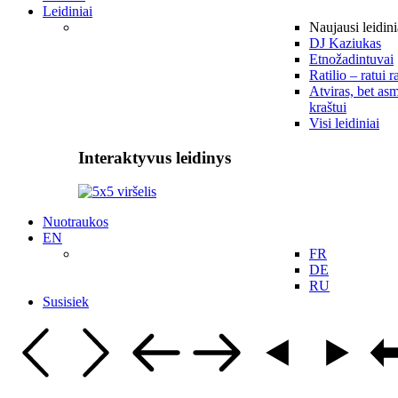
Leidiniai
Naujausi leidini
DJ Kaziukas
Etnožadintuvai
Ratilio – ratui r
Atviras, bet asm
kraštui
Visi leidiniai
Interaktyvus leidinys
Nuotraukos
EN
FR
DE
RU
Susisiek