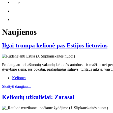
Naujienos
Ilgai trumpa kelionė pas Estijos lietuvius
Po daugiau nei aštuonių valandų kelionės autobusu ir mažiau nei penk
gynybinė siena, jos bokštai, paslaptingas šulinys, turgaus aikštė, vaist
Kelionės
Skaityti daugiau...
Kelionių užkulisiai: Zarasai