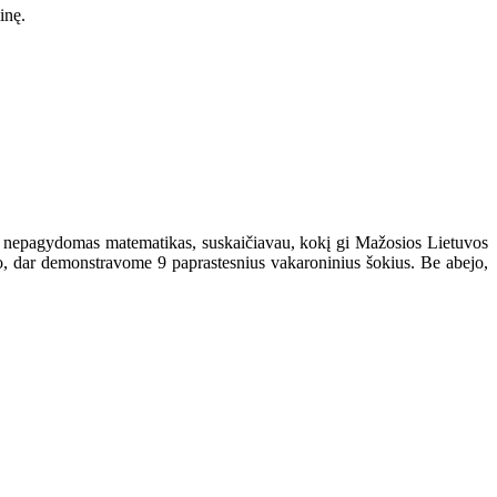
inę.
su nepagydomas matematikas, suskaičiavau, kokį gi Mažosios Lietuvos
to, dar demonstravome 9 paprastesnius vakaroninius šokius. Be abejo,