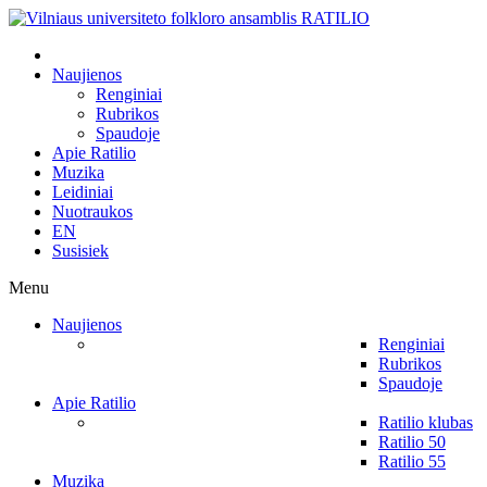
Naujienos
Renginiai
Rubrikos
Spaudoje
Apie Ratilio
Muzika
Leidiniai
Nuotraukos
EN
Susisiek
Menu
Naujienos
Renginiai
Rubrikos
Spaudoje
Apie Ratilio
Ratilio klubas
Ratilio 50
Ratilio 55
Muzika