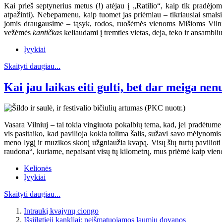
Kai prieš septynerius metus (!) atėjau į „Ratilio“, kaip tik pradėj
atpažinti). Nebepamenu, kaip tuomet jas priėmiau – tikriausiai smal
jomis draugausime – tąsyk, rodos, ruošėmės vienoms Mišioms Vilniuje
vežėmės
kantičkas
keliaudami į tremties vietas, deja, teko ir ansambli
Įvykiai
Skaityti daugiau...
Kai jau laikas eiti gulti, bet dar meiga nen
Vasara Vilniuj – tai tokia vingiuota pokalbių tema, kad, jei pradėtume j
vis pasitaiko, kad pavilioja kokia tolima šalis, sužavi savo mėlynomi
meno lygį ir muzikos skonį užgniaužia kvapą. Visų šių turtų pavilioti 
raudona“, kuriame, nepaisant visų tų kilometrų, mus priėmė kaip vieno
Kelionės
Įvykiai
Skaityti daugiau...
Intraukį kvajynų ciongo
Išsiilgtieji kankliai: neišmatuojamos laumių dovanos