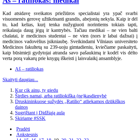
Aš – ratiliokas: medikai
Kad atsidavę sveikatos priežiūros specialistai yra ypač svarbi
visuomenės gerovę užtikrinanti grandis, abejonių nekyla. Kaip ir dėl
to, kad kelias, kurį tenka nužygiuoti norintiems tokiais tapti,
reikalauja daug jėgų ir kantrybės. Tačiau medikai – ne vien balti
chalatai, ir medicinos studentai – ne vien (nors ir labai dažnai) į
medicinos vadovėlius įsikniaubę. Sveikindami Vilniaus universiteto
Medicinos fakultetą su 239-uoju gimtadieniu, kviečiame paskaityti,
kaip būsimieji gydytojai atranda savo pašaukimą ir kodėl vis dėlto
verta porą vakarų prie knygų iškeisti į laisvalaikį ansamblyje.
Aš – ratiliokas
Skaityti daugiau...
Kur cik ainu, ty giedu
Širdies namai, arba ratiliokiška (ne)kasdienybė
Druskininkuose sužydės „Ratilio“ atliekamos dzūkiškos
dainos
Sugrįžtant į Didžiąją aulą
Skiriame #SSK
Pradėti
Ankstesnis