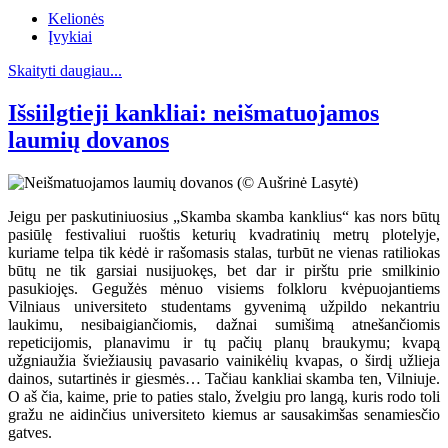
Kelionės
Įvykiai
Skaityti daugiau...
Išsiilgtieji kankliai: neišmatuojamos
laumių dovanos
Jeigu per paskutiniuosius „Skamba skamba kanklius“ kas nors būtų
pasiūlę festivaliui ruoštis keturių kvadratinių metrų plotelyje,
kuriame telpa tik kėdė ir rašomasis stalas, turbūt ne vienas ratiliokas
būtų ne tik garsiai nusijuokęs, bet dar ir pirštu prie smilkinio
pasukiojęs. Gegužės mėnuo visiems folkloru kvėpuojantiems
Vilniaus universiteto studentams gyvenimą užpildo nekantriu
laukimu, nesibaigiančiomis, dažnai sumišimą atnešančiomis
repeticijomis, planavimu ir tų pačių planų braukymu; kvapą
užgniaužia šviežiausių pavasario vainikėlių kvapas, o širdį užlieja
dainos, sutartinės ir giesmės… Tačiau kankliai skamba ten, Vilniuje.
O aš čia, kaime, prie to paties stalo, žvelgiu pro langą, kuris rodo toli
gražu ne aidinčius universiteto kiemus ar sausakimšas senamiesčio
gatves.