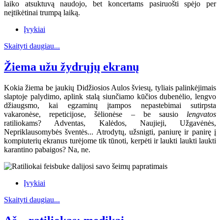
laiko atsuktuvą naudojo, bet koncertams pasiruošti spėjo per
neįtikėtinai trumpą laiką.
Įvykiai
Skaityti daugiau...
Žiema užu žydrųjų ekranų
Kokia žiema be jaukių Didžiosios Aulos šviesų, tyliais palinkėjimais
slaptoje palydimo, aplink stalą siunčiamo kūčios dubenėlio, lengvo
džiaugsmo, kai egzaminų įtampos nepastebimai sutirpsta
vakaronėse, repeticijose, šėlionėse – be sausio
lengvatos
ratiliokams? Adventas, Kalėdos, Naujieji, Užgavėnės,
Nepriklausomybės šventės... Atrodytų, užsnigti, paniurę ir panirę į
kompiuterių ekranus turėjome tik tūnoti, kerpėti ir laukti laukti laukti
karantino pabaigos? Na, ne.
Įvykiai
Skaityti daugiau...