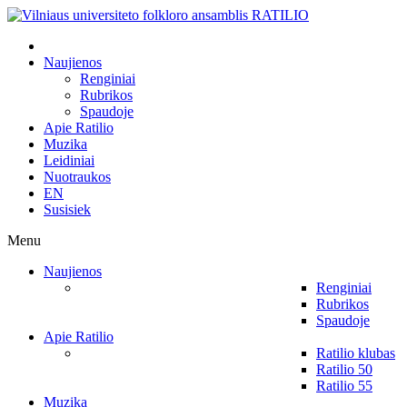
Naujienos
Renginiai
Rubrikos
Spaudoje
Apie Ratilio
Muzika
Leidiniai
Nuotraukos
EN
Susisiek
Menu
Naujienos
Renginiai
Rubrikos
Spaudoje
Apie Ratilio
Ratilio klubas
Ratilio 50
Ratilio 55
Muzika