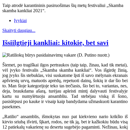
Taip atrodė karantininis pasiruošimas šių metų festivaliui „Skamba
skamba kankliai 2021“.
Įvykiai
Skaityti daugiau...
Išsiilgtieji kankliai: kitokie, bet savi
Šiemet, po tragiškai ilgos pertraukos (taip taip, žinau, kad tik metai),
vėl įvyko festivalis „Skamba skamba kankliai“. Vos išgirdę žinią,
jog įvyks šis stebuklas, visi suskatome lįsti iš savo mėlynais ekranais
apšviestų urvų, matuotis aprėdų, repetuoti dainų, šokių ir dar šio bei
to. Man šioje kategorijoje teko tas trečiasis, šio bei to, variantas, nes,
deja, braukdama ašarą, turėjau apleisti mintį dalyvauti festivalyje
kartu su numylėtuoju ansambliu. Tad stebėjau viską iš šono,
pasislėpusi po kauke ir visaip kaip bandydama užmaskuoti karantino
pasekmes.
„Ratilio“ ansamblis, išmokytas nuo pat kiekvieno nario krikšto iš
kirvio sriubą išvirti, šįkart, rodos, ne tik ją, bet ir kažkokiu būdu visą
12 patiekalų vakarienę su desertu sugebėjo pagaminti. Nežinau, kokį