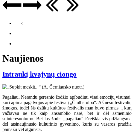
Naujienos
Intraukį kvajynų ciongo
Pagaliau. Nerandu geresnio žodžio apibūdinti visai emocijų visumai,
kuri apima pagalvojus apie festivalį „Čiulba ulba“. Aš nesu festivalių
žmogus, todėl šis dzūkų kultūros festivalis man buvo pirmas, į kurį
važiavau ne tik kaip ansamblio narė, bet ir dėl asmeninio
suinteresuotumo. Bet tas žodis „pagaliau“ išreiškia visą džiaugsmą
dėl atsinaujinusio kultūrinio gyvenimo, kuris su vasaros pradžia
pamažu vėl atgimsta.