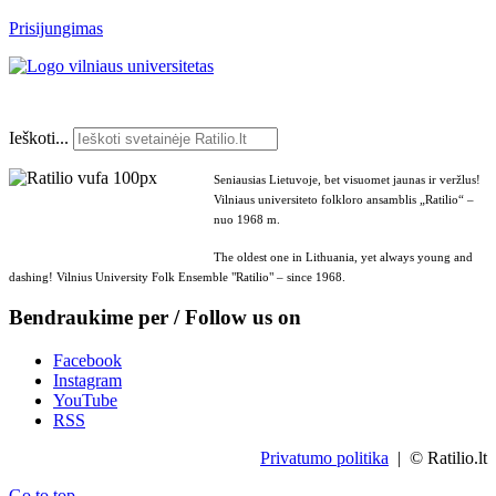
Prisijungimas
Ieškoti...
Seniausias Lietuvoje, bet visuomet jaunas ir veržlus!
Vilniaus universiteto folkloro ansamblis „Ratilio“ –
nuo 1968 m.
The oldest one in Lithuania, yet always young and
dashing! Vilnius University Folk Ensemble "Ratilio" – since 1968.
Bendraukime per / Follow us on
Facebook
Instagram
YouTube
RSS
Privatumo politika
| © Ratilio.lt
Go to top