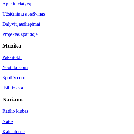
Apie iniciatyvą
Užsiėmimų aprašymas
Dalyvių atsiliepimai
Projektas spaudoje
Muzika
Pakartot.lt
Youtube.com
Spotify.com
iBiblioteka.lt
Nariams
Ratilio klubas
Natos
Kalendorius