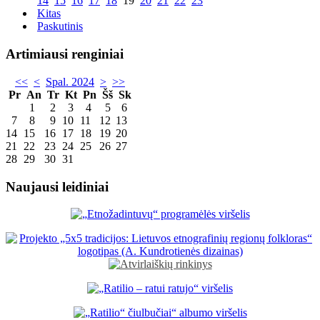
14
15
16
17
18
19
20
21
22
23
Kitas
Paskutinis
Artimiausi renginiai
<<
<
Spal. 2024
>
>>
Pr
An
Tr
Kt
Pn
Šš
Sk
1
2
3
4
5
6
7
8
9
10
11
12
13
14
15
16
17
18
19
20
21
22
23
24
25
26
27
28
29
30
31
Naujausi leidiniai