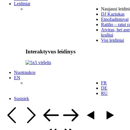
Leidiniai
Naujausi leidini
DJ Kaziukas
Etnožadintuvai
Ratilio – ratui r
Atviras, bet asm
kraštui
Visi leidiniai
Interaktyvus leidinys
Nuotraukos
EN
FR
DE
RU
Susisiek