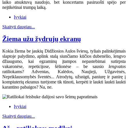
laiko atsuktuvą naudojo, bet koncertams pasiruošti spėjo per
neįtikėtinai trumpą laiką.
Įvykiai
Skaityti daugiau...
Žiema užu žydrųjų ekranų
Kokia žiema be jaukių Didžiosios Aulos šviesų, tyliais palinkėjimais
slaptoje palydimo, aplink stalą siunčiamo kūčios dubenėlio, lengvo
džiaugsmo, kai egzaminų įtampos nepastebimai sutirpsta
vakaronėse, repeticijose, šėlionėse – be sausio
lengvatos
ratiliokams? Adventas, Kalėdos, Naujieji, Užgavėnės,
Nepriklausomybės šventės... Atrodytų, užsnigti, paniurę ir panirę į
kompiuterių ekranus turėjome tik tūnoti, kerpėti ir laukti laukti laukti
karantino pabaigos? Na, ne.
Įvykiai
Skaityti daugiau...