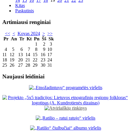
14
15
16
17
18
19
20
21
22
23
Kitas
Paskutinis
Artimiausi renginiai
<<
<
Kovas 2024
>
>>
Pr
An
Tr
Kt
Pn
Šš
Sk
1
2
3
4
5
6
7
8
9
10
11
12
13
14
15
16
17
18
19
20
21
22
23
24
25
26
27
28
29
30
31
Naujausi leidiniai