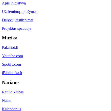
Apie iniciatyvą
Užsiėmimų aprašymas
Dalyvių atsiliepimai
Projektas spaudoje
Muzika
Pakartot.lt
Youtube.com
Spotify.com
iBiblioteka.lt
Nariams
Ratilio klubas
Natos
Kalendorius