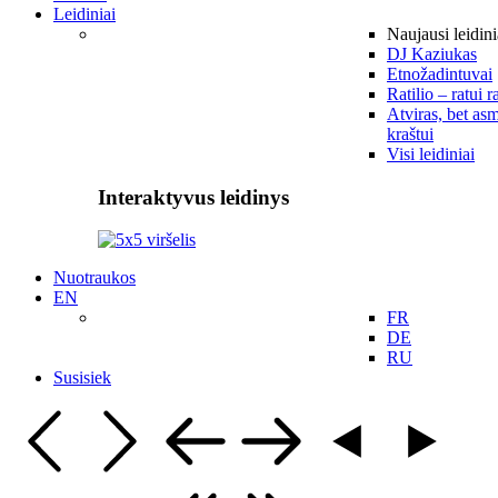
Leidiniai
Naujausi leidini
DJ Kaziukas
Etnožadintuvai
Ratilio – ratui r
Atviras, bet asm
kraštui
Visi leidiniai
Interaktyvus leidinys
Nuotraukos
EN
FR
DE
RU
Susisiek