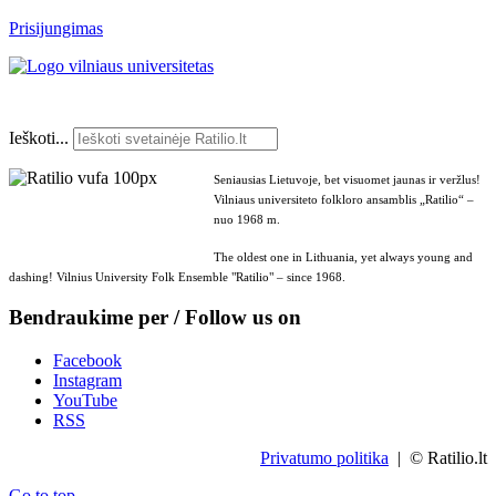
Prisijungimas
Ieškoti...
Seniausias Lietuvoje, bet visuomet jaunas ir veržlus!
Vilniaus universiteto folkloro ansamblis „Ratilio“ –
nuo 1968 m.
The oldest one in Lithuania, yet always young and
dashing! Vilnius University Folk Ensemble "Ratilio" – since 1968.
Bendraukime per / Follow us on
Facebook
Instagram
YouTube
RSS
Privatumo politika
| © Ratilio.lt
Go to top