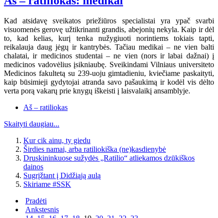
Aš – ratiliokas: medikai
Kad atsidavę sveikatos priežiūros specialistai yra ypač svarbi
visuomenės gerovę užtikrinanti grandis, abejonių nekyla. Kaip ir dėl
to, kad kelias, kurį tenka nužygiuoti norintiems tokiais tapti,
reikalauja daug jėgų ir kantrybės. Tačiau medikai – ne vien balti
chalatai, ir medicinos studentai – ne vien (nors ir labai dažnai) į
medicinos vadovėlius įsikniaubę. Sveikindami Vilniaus universiteto
Medicinos fakultetą su 239-uoju gimtadieniu, kviečiame paskaityti,
kaip būsimieji gydytojai atranda savo pašaukimą ir kodėl vis dėlto
verta porą vakarų prie knygų iškeisti į laisvalaikį ansamblyje.
Aš – ratiliokas
Skaityti daugiau...
Kur cik ainu, ty giedu
Širdies namai, arba ratiliokiška (ne)kasdienybė
Druskininkuose sužydės „Ratilio“ atliekamos dzūkiškos
dainos
Sugrįžtant į Didžiąją aulą
Skiriame #SSK
Pradėti
Ankstesnis