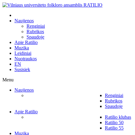
Naujienos
Renginiai
Rubrikos
Spaudoje
Apie Ratilio
Muzika
Leidiniai
Nuotraukos
EN
Susisiek
Menu
Naujienos
Renginiai
Rubrikos
Spaudoje
Apie Ratilio
Ratilio klubas
Ratilio 50
Ratilio 55
Muzika