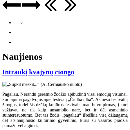
Naujienos
Intraukį kvajynų ciongo
Pagaliau. Nerandu geresnio žodžio apibūdinti visai emocijų visumai,
kuri apima pagalvojus apie festivalį „Čiulba ulba“. Aš nesu festivalių
žmogus, todėl šis dzūkų kultūros festivalis man buvo pirmas, į kurį
važiavau ne tik kaip ansamblio narė, bet ir dėl asmeninio
suinteresuotumo. Bet tas žodis „pagaliau“ išreiškia visą džiaugsmą
dėl atsinaujinusio kultūrinio gyvenimo, kuris su vasaros pradžia
pamažu vėl atgimsta.