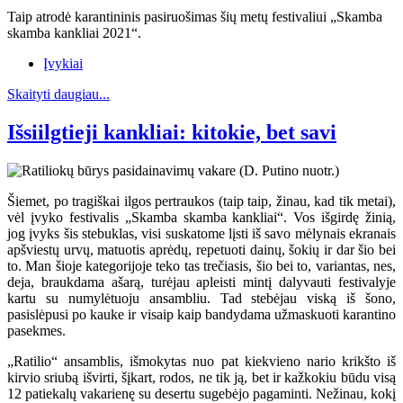
Taip atrodė karantininis pasiruošimas šių metų festivaliui „Skamba
skamba kankliai 2021“.
Įvykiai
Skaityti daugiau...
Išsiilgtieji kankliai: kitokie, bet savi
Šiemet, po tragiškai ilgos pertraukos (taip taip, žinau, kad tik metai),
vėl įvyko festivalis „Skamba skamba kankliai“. Vos išgirdę žinią,
jog įvyks šis stebuklas, visi suskatome lįsti iš savo mėlynais ekranais
apšviestų urvų, matuotis aprėdų, repetuoti dainų, šokių ir dar šio bei
to. Man šioje kategorijoje teko tas trečiasis, šio bei to, variantas, nes,
deja, braukdama ašarą, turėjau apleisti mintį dalyvauti festivalyje
kartu su numylėtuoju ansambliu. Tad stebėjau viską iš šono,
pasislėpusi po kauke ir visaip kaip bandydama užmaskuoti karantino
pasekmes.
„Ratilio“ ansamblis, išmokytas nuo pat kiekvieno nario krikšto iš
kirvio sriubą išvirti, šįkart, rodos, ne tik ją, bet ir kažkokiu būdu visą
12 patiekalų vakarienę su desertu sugebėjo pagaminti. Nežinau, kokį