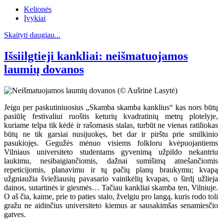
Kelionės
Įvykiai
Skaityti daugiau...
Išsiilgtieji kankliai: neišmatuojamos
laumių dovanos
Jeigu per paskutiniuosius „Skamba skamba kanklius“ kas nors būtų
pasiūlę festivaliui ruoštis keturių kvadratinių metrų plotelyje,
kuriame telpa tik kėdė ir rašomasis stalas, turbūt ne vienas ratiliokas
būtų ne tik garsiai nusijuokęs, bet dar ir pirštu prie smilkinio
pasukiojęs. Gegužės mėnuo visiems folkloru kvėpuojantiems
Vilniaus universiteto studentams gyvenimą užpildo nekantriu
laukimu, nesibaigiančiomis, dažnai sumišimą atnešančiomis
repeticijomis, planavimu ir tų pačių planų braukymu; kvapą
užgniaužia šviežiausių pavasario vainikėlių kvapas, o širdį užlieja
dainos, sutartinės ir giesmės… Tačiau kankliai skamba ten, Vilniuje.
O aš čia, kaime, prie to paties stalo, žvelgiu pro langą, kuris rodo toli
gražu ne aidinčius universiteto kiemus ar sausakimšas senamiesčio
gatves.