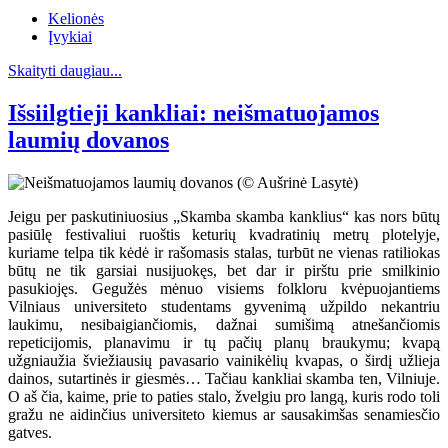
Kelionės
Įvykiai
Skaityti daugiau...
Išsiilgtieji kankliai: neišmatuojamos
laumių dovanos
Jeigu per paskutiniuosius „Skamba skamba kanklius“ kas nors būtų
pasiūlę festivaliui ruoštis keturių kvadratinių metrų plotelyje,
kuriame telpa tik kėdė ir rašomasis stalas, turbūt ne vienas ratiliokas
būtų ne tik garsiai nusijuokęs, bet dar ir pirštu prie smilkinio
pasukiojęs. Gegužės mėnuo visiems folkloru kvėpuojantiems
Vilniaus universiteto studentams gyvenimą užpildo nekantriu
laukimu, nesibaigiančiomis, dažnai sumišimą atnešančiomis
repeticijomis, planavimu ir tų pačių planų braukymu; kvapą
užgniaužia šviežiausių pavasario vainikėlių kvapas, o širdį užlieja
dainos, sutartinės ir giesmės… Tačiau kankliai skamba ten, Vilniuje.
O aš čia, kaime, prie to paties stalo, žvelgiu pro langą, kuris rodo toli
gražu ne aidinčius universiteto kiemus ar sausakimšas senamiesčio
gatves.