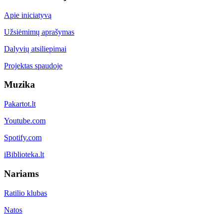
Apie iniciatyvą
Užsiėmimų aprašymas
Dalyvių atsiliepimai
Projektas spaudoje
Muzika
Pakartot.lt
Youtube.com
Spotify.com
iBiblioteka.lt
Nariams
Ratilio klubas
Natos