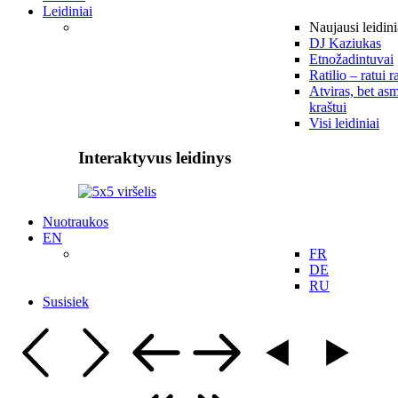
Leidiniai
Naujausi leidini
DJ Kaziukas
Etnožadintuvai
Ratilio – ratui r
Atviras, bet asm
kraštui
Visi leidiniai
Interaktyvus leidinys
Nuotraukos
EN
FR
DE
RU
Susisiek