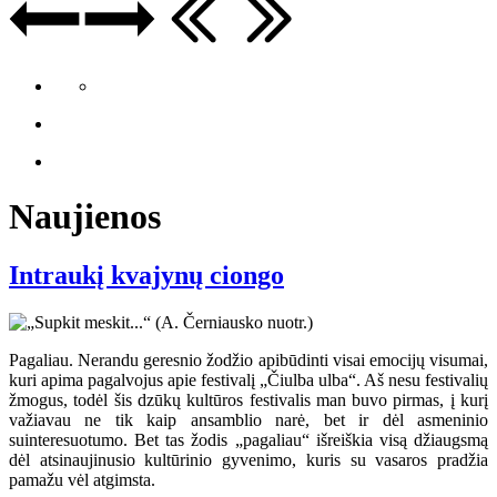
Naujienos
Intraukį kvajynų ciongo
Pagaliau. Nerandu geresnio žodžio apibūdinti visai emocijų visumai,
kuri apima pagalvojus apie festivalį „Čiulba ulba“. Aš nesu festivalių
žmogus, todėl šis dzūkų kultūros festivalis man buvo pirmas, į kurį
važiavau ne tik kaip ansamblio narė, bet ir dėl asmeninio
suinteresuotumo. Bet tas žodis „pagaliau“ išreiškia visą džiaugsmą
dėl atsinaujinusio kultūrinio gyvenimo, kuris su vasaros pradžia
pamažu vėl atgimsta.