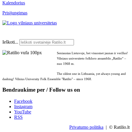
Kalendorius
Prisijungimas
Ieškoti...
Seniausias Lietuvoje, bet visuomet jaunas ir veržlus!
Vilniaus universiteto folkloro ansamblis „Ratilio“ –
nuo 1968 m.
The oldest one in Lithuania, yet always young and
dashing! Vilnius University Folk Ensemble "Ratilio" – since 1968.
Bendraukime per / Follow us on
Facebook
Instagram
YouTube
RSS
Privatumo politika
| © Ratilio.lt