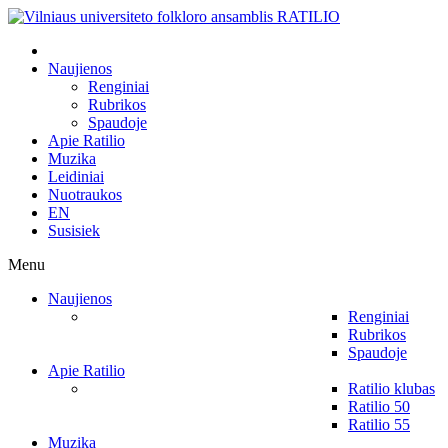
Naujienos
Renginiai
Rubrikos
Spaudoje
Apie Ratilio
Muzika
Leidiniai
Nuotraukos
EN
Susisiek
Menu
Naujienos
Renginiai
Rubrikos
Spaudoje
Apie Ratilio
Ratilio klubas
Ratilio 50
Ratilio 55
Muzika