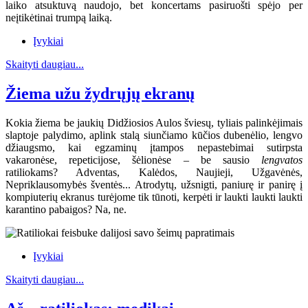
laiko atsuktuvą naudojo, bet koncertams pasiruošti spėjo per
neįtikėtinai trumpą laiką.
Įvykiai
Skaityti daugiau...
Žiema užu žydrųjų ekranų
Kokia žiema be jaukių Didžiosios Aulos šviesų, tyliais palinkėjimais
slaptoje palydimo, aplink stalą siunčiamo kūčios dubenėlio, lengvo
džiaugsmo, kai egzaminų įtampos nepastebimai sutirpsta
vakaronėse, repeticijose, šėlionėse – be sausio
lengvatos
ratiliokams? Adventas, Kalėdos, Naujieji, Užgavėnės,
Nepriklausomybės šventės... Atrodytų, užsnigti, paniurę ir panirę į
kompiuterių ekranus turėjome tik tūnoti, kerpėti ir laukti laukti laukti
karantino pabaigos? Na, ne.
Įvykiai
Skaityti daugiau...