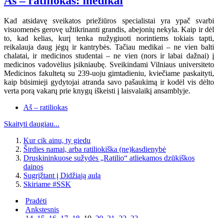
Aš – ratiliokas: medikai
Kad atsidavę sveikatos priežiūros specialistai yra ypač svarbi
visuomenės gerovę užtikrinanti grandis, abejonių nekyla. Kaip ir dėl
to, kad kelias, kurį tenka nužygiuoti norintiems tokiais tapti,
reikalauja daug jėgų ir kantrybės. Tačiau medikai – ne vien balti
chalatai, ir medicinos studentai – ne vien (nors ir labai dažnai) į
medicinos vadovėlius įsikniaubę. Sveikindami Vilniaus universiteto
Medicinos fakultetą su 239-uoju gimtadieniu, kviečiame paskaityti,
kaip būsimieji gydytojai atranda savo pašaukimą ir kodėl vis dėlto
verta porą vakarų prie knygų iškeisti į laisvalaikį ansamblyje.
Aš – ratiliokas
Skaityti daugiau...
Kur cik ainu, ty giedu
Širdies namai, arba ratiliokiška (ne)kasdienybė
Druskininkuose sužydės „Ratilio“ atliekamos dzūkiškos
dainos
Sugrįžtant į Didžiąją aulą
Skiriame #SSK
Pradėti
Ankstesnis