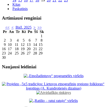
14
15
16
17
18
19
20
21
22
23
Kitas
Paskutinis
Artimiausi renginiai
<<
<
Birž. 2025
>
>>
Pr
An
Tr
Kt
Pn
Šš
Sk
1
2
3
4
5
6
7
8
9
10
11
12
13
14
15
16
17
18
19
20
21
22
23
24
25
26
27
28
29
30
Naujausi leidiniai