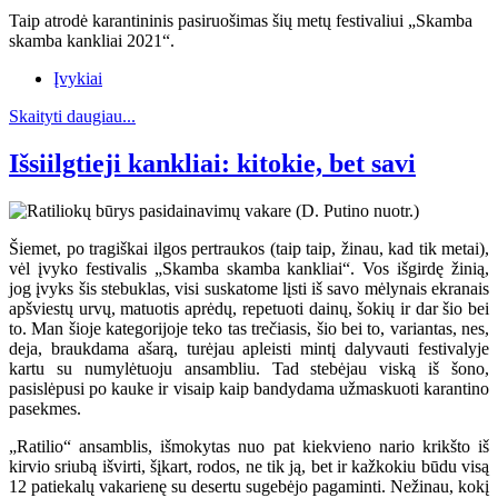
Taip atrodė karantininis pasiruošimas šių metų festivaliui „Skamba
skamba kankliai 2021“.
Įvykiai
Skaityti daugiau...
Išsiilgtieji kankliai: kitokie, bet savi
Šiemet, po tragiškai ilgos pertraukos (taip taip, žinau, kad tik metai),
vėl įvyko festivalis „Skamba skamba kankliai“. Vos išgirdę žinią,
jog įvyks šis stebuklas, visi suskatome lįsti iš savo mėlynais ekranais
apšviestų urvų, matuotis aprėdų, repetuoti dainų, šokių ir dar šio bei
to. Man šioje kategorijoje teko tas trečiasis, šio bei to, variantas, nes,
deja, braukdama ašarą, turėjau apleisti mintį dalyvauti festivalyje
kartu su numylėtuoju ansambliu. Tad stebėjau viską iš šono,
pasislėpusi po kauke ir visaip kaip bandydama užmaskuoti karantino
pasekmes.
„Ratilio“ ansamblis, išmokytas nuo pat kiekvieno nario krikšto iš
kirvio sriubą išvirti, šįkart, rodos, ne tik ją, bet ir kažkokiu būdu visą
12 patiekalų vakarienę su desertu sugebėjo pagaminti. Nežinau, kokį