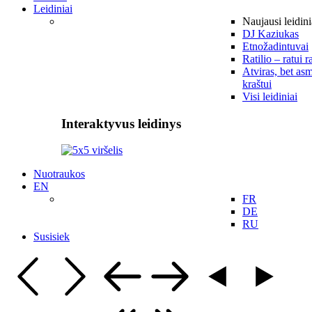
Leidiniai
Naujausi leidini
DJ Kaziukas
Etnožadintuvai
Ratilio – ratui r
Atviras, bet asm
kraštui
Visi leidiniai
Interaktyvus leidinys
Nuotraukos
EN
FR
DE
RU
Susisiek