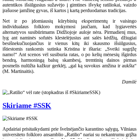
autentikos išsiilgusius sužavėjo į gimtines išvykę ratiliokai, vaizdo
įrašuose įamžinę gyvas, iš kartos į kartą perduodamas tradicijas.
Net ir po įdomiausių kūrybinių eksperimentų ir vaisingo
individualaus folkloro mokymosi jaučiam, kad lygiavertės
alternatyvos susibūrimams Didžiojoje auloje nėra. Pirmadienį mus,
lyg ant naminės sofutės klestelėjusius ant salės kėdžių, džiugiai
besišnekučiuojančius ir vienus kitų iki skausmo išsiilgusius,
ištiestomis rankomis sutinka Kristina ir ištaria: „Sveiki sugrįžę
namo!“ Ant scenos vėl susiburia ratas, o po kelių mėnesių išgirdus
bendrą, harmoningą balsų skambesį, tremtinių dainos pirmas
posmelis nulūžta kažkur gerklėj, „gal ką suvokus amžina ir aukšta“
(M. Martinaitis).
Damilė
Skiriame #SSK
Apdairiai prisitaikydami prie švelnėjančio karantino sąlygų, Vilniaus
universiteto folkloro ansamblio „Ratilio“ nariai su nekantrumu grįžta