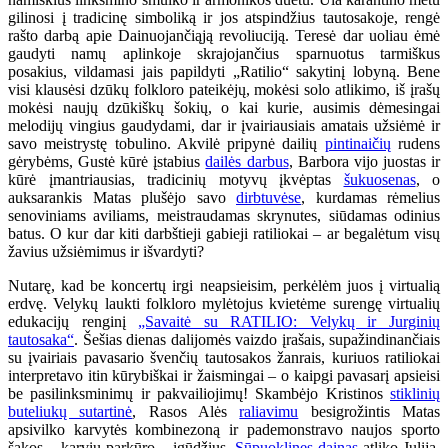
gilinosi į tradicinę simboliką ir jos atspindžius tautosakoje, rengė
rašto darbą apie Dainuojančiąją revoliuciją. Teresė dar uoliau ėmė
gaudyti namų aplinkoje skrajojančius sparnuotus tarmiškus
posakius, vildamasi jais papildyti „Ratilio“ sakytinį lobyną. Bene
visi klausėsi dzūkų folkloro pateikėjų, mokėsi solo atlikimo, iš įrašų
mokėsi naujų dzūkiškų šokių, o kai kurie, ausimis dėmesingai
melodijų vingius gaudydami, dar ir įvairiausiais amatais užsiėmė ir
savo meistrystę tobulino. Akvilė pripynė dailių
pintinaičių
rudens
gėrybėms, Gustė kūrė įstabius
dailės darbus
, Barbora vijo juostas ir
kūrė įmantriausias, tradicinių motyvų įkvėptas
šukuosenas
, o
auksarankis Matas plušėjo savo
dirbtuvėse
, kurdamas rėmelius
senoviniams aviliams, meistraudamas skrynutes, siūdamas odinius
batus. O kur dar kiti darbštieji gabieji ratiliokai – ar begalėtum visų
žavius užsiėmimus ir išvardyti?
Nutarę, kad be koncertų irgi neapsieisim, perkėlėm juos į virtualią
erdvę. Velykų laukti folkloro mylėtojus kvietėme surengę virtualių
edukacijų renginį
„Savaitė su RATILIO: Velykų ir Jurginių
tautosaka“
. Šešias dienas dalijomės vaizdo įrašais, supažindinančiais
su įvairiais pavasario švenčių tautosakos žanrais, kuriuos ratiliokai
interpretavo itin kūrybiškai ir žaismingai – o kaipgi pavasarį apsieisi
be pasilinksminimų ir pakvailiojimų! Skambėjo Kristinos
stiklinių
buteliukų sutartinė
, Rasos Alės
raliavimu
besigrožintis Matas
apsivilko karvytės kombinezoną ir pademonstravo naujos sporto
šakos – karvių parkūro – įgūdžius.
Sūpuoklines dainas
atliko Julija,