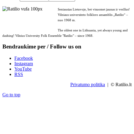
Seniausias Lietuvoje, bet visuomet jaunas ir veržlus!
Vilniaus universiteto folkloro ansamblis „Ratilio“ –
nuo 1968 m.
The oldest one in Lithuania, yet always young and
dashing! Vilnius University Folk Ensemble "Ratilio" – since 1968.
Bendraukime per / Follow us on
Facebook
Instagram
YouTube
RSS
Privatumo politika
| © Ratilio.lt
Go to top