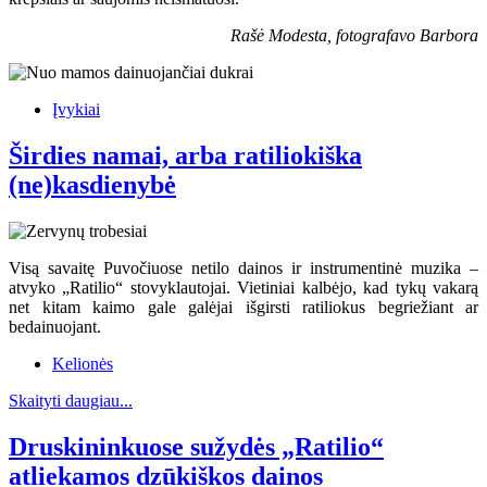
Rašė Modesta, fotografavo Barbora
Įvykiai
Širdies namai, arba ratiliokiška
(ne)kasdienybė
Visą savaitę Puvočiuose netilo dainos ir instrumentinė muzika –
atvyko „Ratilio“ stovyklautojai. Vietiniai kalbėjo, kad tykų vakarą
net kitam kaimo gale galėjai išgirsti ratiliokus begriežiant ar
bedainuojant.
Kelionės
Skaityti daugiau...
Druskininkuose sužydės „Ratilio“
atliekamos dzūkiškos dainos