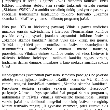
į repeticijas ir sceną. Gegužės 25–31 dienomis ratiliokai kvies
folkloro mylėtojus stebėti visą savaitę truksiantį virtualų renginį
„Skiriame #SSK“. Ansamblio socialinių tinklų paskyrose pasirodys
specialiai tradiciniams tarptautinio folkloro festivalio „Skamba
skamba kankliai“ renginiams dedikuotų programų įrašai.
Nuo pat 1973 m. kiekvieną pavasarį Vilniaus gatves tradicinės
muzikos garsais užtvindantis, į Lietuvos Nematerialaus kultūros
paveldo vertybių sąvadą įtrauktas tarptautinis folkloro festivalis
„Skamba skamba kankliai“ šiemet vyks kiek kitaip, nei įprasta.
Trokšdami prisidėti prie nenutrūkstamo festivalio skambėjimo ir
dešimtmečius skaičiuojančios Vilniaus miesto tradicijos,
puoselėjamos Vilniaus etninės kultūros centro bei visos Lietuvos ir
užsienio folkloro kolektyvų, ratiliokai kanklių stygas virpins,
tradicines dainas dainuos, muzikuos ir kaip niekada smagius šokius
šoks!
Nepajėgdamas įsivaizduoti pavasario semestro pabaigos be
folkloro
atlaidų
vardą įgijusio festivalio, „Ratilio“ kartu su VU Kultūros
centru rengiasi kūrybiškai paminėti „Skamba skamba kanklius“.
Paskutinės gegužės savaitės vakarais ansamblio „Facebook“
paskyroje žiūrovai išvys specialiai šiai progai skirtas programas,
nufilmuotas ir įrašytas Vilniaus universiteto kiemeliuose. Trumpi
vaizdo įrašai bus dedikuoti daugeliui tradicinių festivalio renginių.
Minint festivalio renginį „Iš gyvosios versmės“, prieš žiūrovų akis