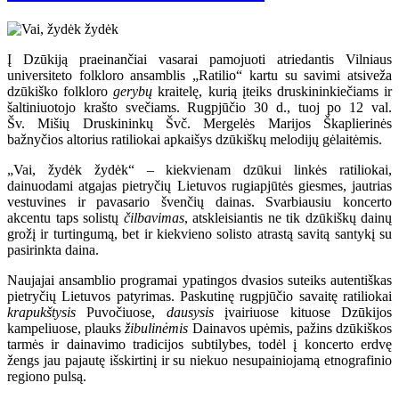
Į Dzūkiją praeinančiai vasarai pamojuoti atriedantis Vilniaus
universiteto folkloro ansamblis „Ratilio“ kartu su savimi atsiveža
dzūkiško folkloro
gerybų
kraitelę, kurią įteiks druskininkiečiams ir
šaltiniuotojo krašto svečiams. Rugpjūčio 30 d., tuoj po 12 val.
Šv. Mišių Druskininkų Švč. Mergelės Marijos Škaplierinės
bažnyčios altorius ratiliokai apkaišys dzūkiškų melodijų gėlaitėmis.
„Vai, žydėk žydėk“ – kiekvienam dzūkui linkės ratiliokai,
dainuodami atgajas pietryčių Lietuvos rugiapjūtės giesmes, jautrias
vestuvines ir pavasario švenčių dainas. Svarbiausiu koncerto
akcentu taps solistų
čilbavimas
, atskleisiantis ne tik dzūkiškų dainų
grožį ir turtingumą, bet ir kiekvieno solisto atrastą savitą santykį su
pasirinkta daina.
Naujajai ansamblio programai ypatingos dvasios suteiks autentiškas
pietryčių Lietuvos patyrimas. Paskutinę rugpjūčio savaitę ratiliokai
krapukštysis
Puvočiuose,
dausysis
įvairiuose kituose Dzūkijos
kampeliuose, plauks
žibulinėmis
Dainavos upėmis, pažins dzūkiškos
tarmės ir dainavimo tradicijos subtilybes, todėl į koncerto erdvę
žengs jau pajautę išskirtinį ir su niekuo nesupainiojamą etnografinio
regiono pulsą.