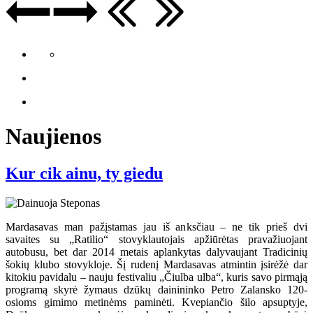
Naujienos
Kur cik ainu, ty giedu
Mardasavas man pažįstamas jau iš anksčiau – ne tik prieš dvi
savaites su „Ratilio“ stovyklautojais apžiūrėtas pravažiuojant
autobusu, bet dar 2014 metais aplankytas dalyvaujant Tradicinių
šokių klubo stovykloje. Šį rudenį Mardasavas atmintin įsirėžė dar
kitokiu pavidalu – nauju festivaliu „Čiulba ulba“, kuris savo pirmąją
programą skyrė žymaus dzūkų dainininko Petro Zalansko 120-
osioms gimimo metinėms paminėti. Kvepiančio šilo apsuptyje,