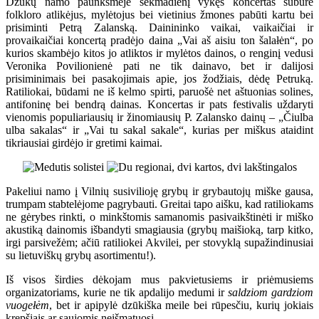
Dzūkų namo paunksmėje sekmadienį vykęs koncertas subūrė
folkloro atlikėjus, mylėtojus bei vietinius žmones pabūti kartu bei
prisiminti Petrą Zalanską. Dainininko vaikai, vaikaičiai ir
provaikaičiai koncertą pradėjo daina „Vai aš aisiu ton šalałėn“, po
kurios skambėjo kitos jo atliktos ir mylėtos dainos, o renginį vedusi
Veronika Povilionienė pati ne tik dainavo, bet ir dalijosi
prisiminimais bei pasakojimais apie, jos žodžiais, dėdę Petruką.
Ratiliokai, būdami ne iš kelmo spirti, paruošė net aštuonias solines,
antifoninę bei bendrą dainas. Koncertas ir pats festivalis uždaryti
vienomis populiariausių ir žinomiausių P. Zalansko dainų – „Čiulba
ulba sakalas“ ir „Vai tu sakal sakale“, kurias per miškus ataidint
tikriausiai girdėjo ir gretimi kaimai.
Pakeliui namo į Vilnių susivilioję grybų ir grybautojų miške gausa,
trumpam stabtelėjome pagrybauti. Greitai tapo aišku, kad ratiliokams
ne gėrybes rinkti, o minkštomis samanomis pasivaikštinėti ir miško
akustiką dainomis išbandyti smagiausia (grybų maišioką, tarp kitko,
irgi parsivežėm; ačiū ratiliokei Akvilei, per stovyklą supažindinusiai
su lietuviškų grybų asortimentu!).
Iš visos širdies dėkojam mus pakvietusiems ir priėmusiems
organizatoriams, kurie ne tik apdalijo medumi ir
saldziom gardziom
vuogełėm
, bet ir apipylė dzūkiška meile bei rūpesčiu, kurių jokiais
krepšiais ar saujomis neišmatuosi.