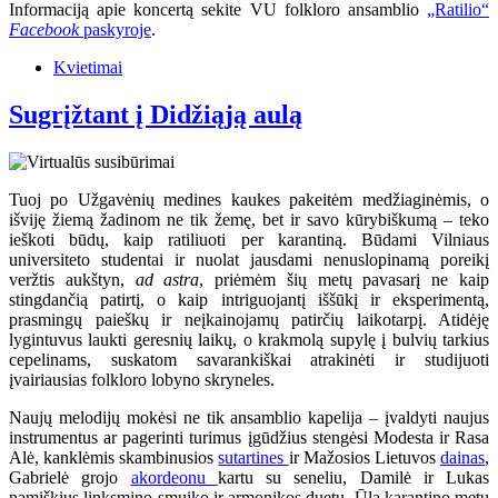
Informaciją apie koncertą sekite VU folkloro ansamblio
„Ratilio“
Facebook
paskyroje
.
Kvietimai
Sugrįžtant į Didžiąją aulą
Tuoj po Užgavėnių medines kaukes pakeitėm medžiaginėmis, o
išviję žiemą žadinom ne tik žemę, bet ir savo kūrybiškumą – teko
ieškoti būdų, kaip ratiliuoti per karantiną. Būdami Vilniaus
universiteto studentai ir nuolat jausdami nenuslopinamą poreikį
veržtis aukštyn,
ad astra
, priėmėm šių metų pavasarį ne kaip
stingdančią patirtį, o kaip intriguojantį iššūkį ir eksperimentą,
prasmingų paieškų ir neįkainojamų patirčių laikotarpį. Atidėję
lygintuvus laukti geresnių laikų, o krakmolą supylę į bulvių tarkius
cepelinams, suskatom savarankiškai atrakinėti ir studijuoti
įvairiausias folkloro lobyno skryneles.
Naujų melodijų mokėsi ne tik ansamblio kapelija – įvaldyti naujus
instrumentus ar pagerinti turimus įgūdžius stengėsi Modesta ir Rasa
Alė, kanklėmis skambinusios
sutartines
ir Mažosios Lietuvos
dainas
,
Gabrielė grojo
akordeonu
kartu su seneliu, Damilė ir Lukas
namiškius linksmino smuiko ir armonikos duetu. Ūla karantino metu