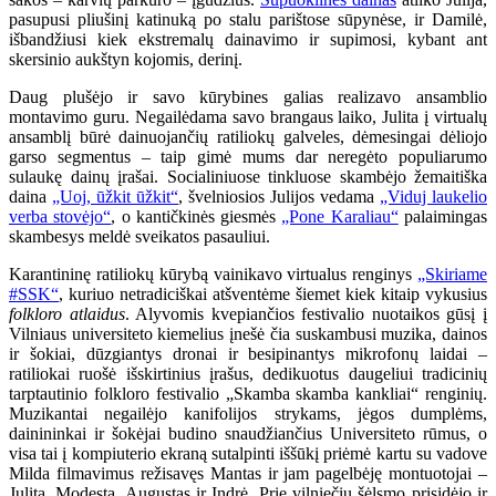
pasupusi pliušinį katinuką po stalu parištose sūpynėse, ir Damilė,
išbandžiusi kiek ekstremalų dainavimo ir supimosi, kybant ant
skersinio aukštyn kojomis, derinį.
Daug plušėjo ir savo kūrybines galias realizavo ansamblio
montavimo guru. Negailėdama savo brangaus laiko, Julita į virtualų
ansamblį būrė dainuojančių ratiliokų galveles, dėmesingai dėliojo
garso segmentus – taip gimė mums dar neregėto populiarumo
sulaukę dainų įrašai. Socialiniuose tinkluose skambėjo žemaitiška
daina
„Uoj, ūžkit ūžkit“
, švelniosios Julijos vedama
„Viduj laukelio
verba stovėjo“
, o kantičkinės giesmės
„Pone Karaliau“
palaimingas
skambesys meldė sveikatos pasauliui.
Karantininę ratiliokų kūrybą vainikavo virtualus renginys
„Skiriame
#SSK“
, kuriuo netradiciškai atšventėme šiemet kiek kitaip vykusius
folkloro atlaidus
. Alyvomis kvepiančios festivalio nuotaikos gūsį į
Vilniaus universiteto kiemelius įnešė čia suskambusi muzika, dainos
ir šokiai, dūzgiantys dronai ir besipinantys mikrofonų laidai –
ratiliokai ruošė išskirtinius įrašus, dedikuotus daugeliui tradicinių
tarptautinio folkloro festivalio „Skamba skamba kankliai“ renginių.
Muzikantai negailėjo kanifolijos strykams, jėgos dumplėms,
dainininkai ir šokėjai budino snaudžiančius Universiteto rūmus, o
visa tai į kompiuterio ekraną sutalpinti iššūkį priėmė kartu su vadove
Milda filmavimus režisavęs Mantas ir jam pagelbėję montuotojai –
Julita, Modesta, Augustas ir Indrė. Prie vilniečių šėlsmo prisidėjo ir