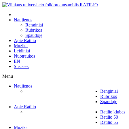
Naujienos
Renginiai
Rubrikos
Spaudoje
Apie Ratilio
Muzika
Leidiniai
Nuotraukos
EN
Susisiek
Menu
Naujienos
Renginiai
Rubrikos
Spaudoje
Apie Ratilio
Ratilio klubas
Ratilio 50
Ratilio 55
Muzika