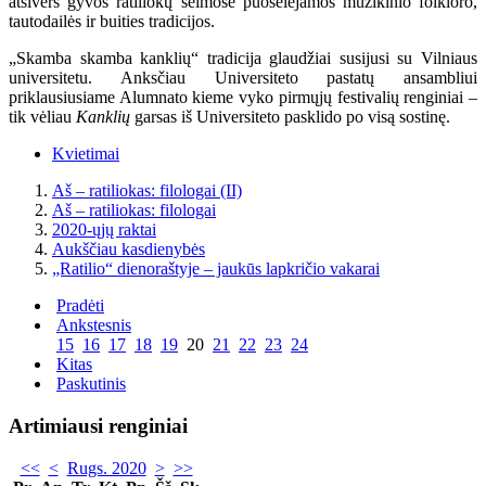
atsivers gyvos ratiliokų šeimose puoselėjamos muzikinio folkloro,
tautodailės ir buities tradicijos.
„Skamba skamba kanklių“ tradicija glaudžiai susijusi su Vilniaus
universitetu. Anksčiau Universiteto pastatų ansambliui
priklausiusiame Alumnato kieme vyko pirmųjų festivalių renginiai –
tik vėliau
Kanklių
garsas iš Universiteto pasklido po visą sostinę.
Kvietimai
Aš – ratiliokas: filologai (II)
Aš – ratiliokas: filologai
2020-ųjų raktai
Aukščiau kasdienybės
„Ratilio“ dienoraštyje – jaukūs lapkričio vakarai
Pradėti
Ankstesnis
15
16
17
18
19
20
21
22
23
24
Kitas
Paskutinis
Artimiausi renginiai
<<
<
Rugs. 2020
>
>>