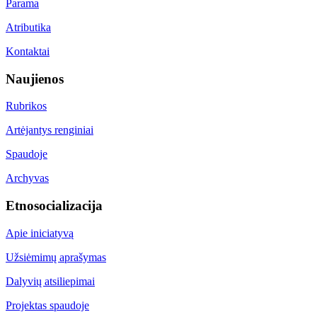
Parama
Atributika
Kontaktai
Naujienos
Rubrikos
Artėjantys renginiai
Spaudoje
Archyvas
Etnosocializacija
Apie iniciatyvą
Užsiėmimų aprašymas
Dalyvių atsiliepimai
Projektas spaudoje