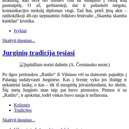
atradimų, kad nėra net minties visa tai sutalpinti į vieną kitą
pastraipėlę. O aš, gerbiamieji, dar ir pašnekėti mėgstu,
komunikacijos mokslų diplomas visgi. Tad štai, prieš jūsų akis –
ratiliokiškoji 49-ojo tarptautinio folkloro festivalio „Skamba skamba
kankliai“ kronika.
Įvykiai
Skaityti daugiau...
Jurginių tradicija tęsiasi
Po ilgos pertraukos „Ratilio“ iš Vilniaus vėl su dainomis pajudėjo į
Palangą sudalyvauti Jurginėse. Kas į šventę vyko jos išsiilgę ir
nekantriai laukę, o kas – tik iš nuogirdų įsivaizduodami, ko tikėtis.
Šių metų Jurginės man taip pat buvo pirmosios. Pirmos ir su
„Ratilio“, ir apskritai, todėl viskas buvo nauja ir nežinoma.
Kelionės
Tradicijos
Skaityti daugiau...