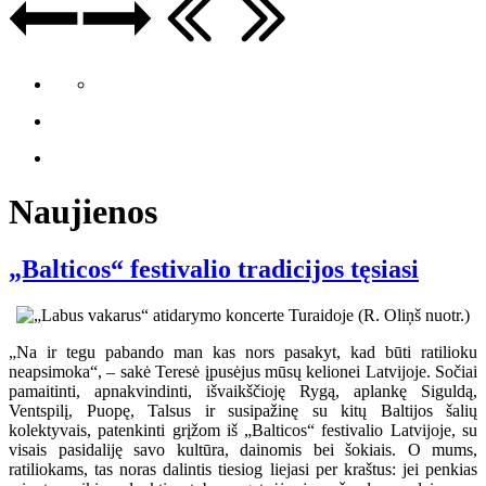
Naujienos
„Balticos“ festivalio tradicijos tęsiasi
„Na ir tegu pabando man kas nors pasakyt, kad būti ratilioku
neapsimoka“, – sakė Teresė įpusėjus mūsų kelionei Latvijoje. Sočiai
pamaitinti, apnakvindinti, išvaikščioję Rygą, aplankę Siguldą,
Ventspilį, Puopę, Talsus ir susipažinę su kitų Baltijos šalių
kolektyvais, patenkinti grįžom iš „Balticos“ festivalio Latvijoje, su
visais pasidaliję savo kultūra, dainomis bei šokiais. O mums,
ratiliokams, tas noras dalintis tiesiog liejasi per kraštus: jei penkias