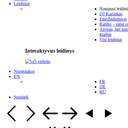
Leidiniai
Naujausi leidini
DJ Kaziukas
Etnožadintuvai
Ratilio – ratui r
Atviras, bet asm
kraštui
Visi leidiniai
Interaktyvus leidinys
Nuotraukos
EN
FR
DE
RU
Susisiek