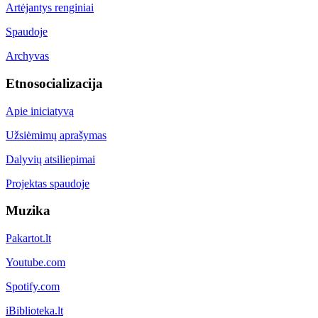
Artėjantys renginiai
Spaudoje
Archyvas
Etnosocializacija
Apie iniciatyvą
Užsiėmimų aprašymas
Dalyvių atsiliepimai
Projektas spaudoje
Muzika
Pakartot.lt
Youtube.com
Spotify.com
iBiblioteka.lt