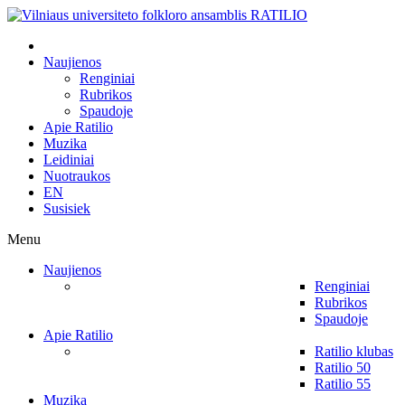
Naujienos
Renginiai
Rubrikos
Spaudoje
Apie Ratilio
Muzika
Leidiniai
Nuotraukos
EN
Susisiek
Menu
Naujienos
Renginiai
Rubrikos
Spaudoje
Apie Ratilio
Ratilio klubas
Ratilio 50
Ratilio 55
Muzika