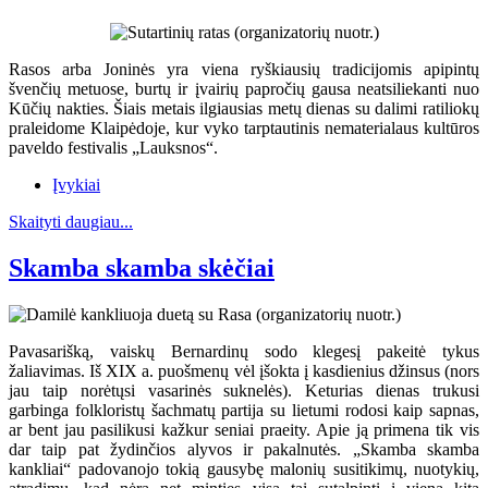
Rasos arba Joninės yra viena ryškiausių tradicijomis apipintų
švenčių metuose, burtų ir įvairių papročių gausa neatsiliekanti nuo
Kūčių nakties. Šiais metais ilgiausias metų dienas su dalimi ratiliokų
praleidome Klaipėdoje, kur vyko tarptautinis nematerialaus kultūros
paveldo festivalis „Lauksnos“.
Įvykiai
Skaityti daugiau...
Skamba skamba skėčiai
Pavasarišką, vaiskų Bernardinų sodo klegesį pakeitė tykus
žaliavimas. Iš XIX a. puošmenų vėl įšokta į kasdienius džinsus (nors
jau taip norėtųsi vasarinės suknelės). Keturias dienas trukusi
garbinga folkloristų šachmatų partija su lietumi rodosi kaip sapnas,
ar bent jau pasilikusi kažkur seniai praeity. Apie ją primena tik vis
dar taip pat žydinčios alyvos ir pakalnutės. „Skamba skamba
kankliai“ padovanojo tokią gausybę malonių susitikimų, nuotykių,