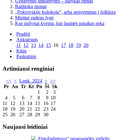
Užgavėnių linksmybės – dalykas rimtas
Ratiliokų monai
„Pokrovskije kolokola“, arba atsivertimas į folklorą
Mistinė rudens lygė
Kur pušynai kvepia, kur laumės pasakas seka
Pradėti
Ankstesnis
11
12
13
14
15
16
17
18
19
20
Kitas
Paskutinis
Artimiausi renginiai
<<
<
Lapk. 2024
>
>>
Pr
An
Tr
Kt
Pn
Šš
Sk
1
2
3
4
5
6
7
8
9
10
11
12
13
14
15
16
17
18
19
20
21
22
23
24
25
26
27
28
29
30
Naujausi leidiniai