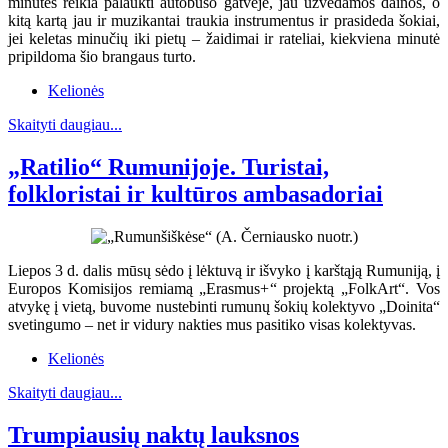
minutes reikia palaukti autobuso gatvėje, jau užvedamos dainos, o
kitą kartą jau ir muzikantai traukia instrumentus ir prasideda šokiai,
jei keletas minučių iki pietų – žaidimai ir rateliai, kiekviena minutė
pripildoma šio brangaus turto.
Kelionės
Skaityti daugiau...
„Ratilio“ Rumunijoje. Turistai,
folkloristai ir kultūros ambasadoriai
Liepos 3 d. dalis mūsų sėdo į lėktuvą ir išvyko į karštąją Rumuniją, į
Europos Komisijos remiamą „Erasmus+“ projektą „FolkArt“. Vos
atvykę į vietą, buvome nustebinti rumunų šokių kolektyvo „Doinita“
svetingumo – net ir vidury nakties mus pasitiko visas kolektyvas.
Kelionės
Skaityti daugiau...
Trumpiausių naktų lauksnos