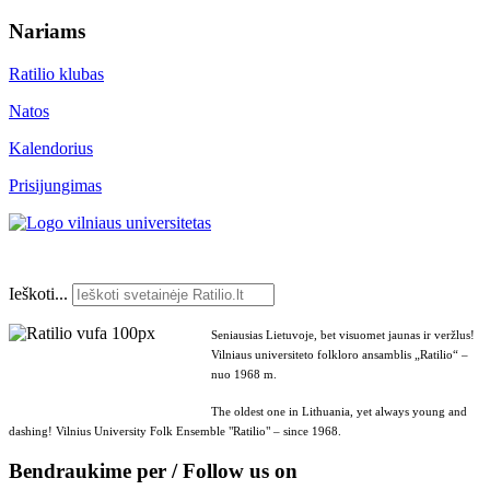
Nariams
Ratilio klubas
Natos
Kalendorius
Prisijungimas
Ieškoti...
Seniausias Lietuvoje, bet visuomet jaunas ir veržlus!
Vilniaus universiteto folkloro ansamblis „Ratilio“ –
nuo 1968 m.
The oldest one in Lithuania, yet always young and
dashing! Vilnius University Folk Ensemble "Ratilio" – since 1968.
Bendraukime per / Follow us on