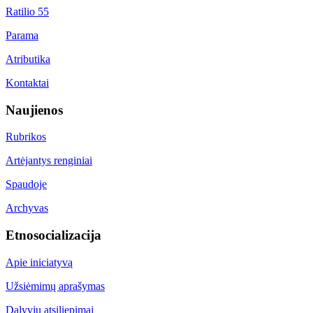
Ratilio 55
Parama
Atributika
Kontaktai
Naujienos
Rubrikos
Artėjantys renginiai
Spaudoje
Archyvas
Etnosocializacija
Apie iniciatyvą
Užsiėmimų aprašymas
Dalyvių atsiliepimai