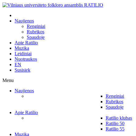
Naujienos
Renginiai
Rubrikos
Spaudoje
Apie Ratilio
Muzika
Leidiniai
Nuotraukos
EN
Susisiek
Menu
Naujienos
Renginiai
Rubrikos
Spaudoje
Apie Ratilio
Ratilio klubas
Ratilio 50
Ratilio 55
Muzika