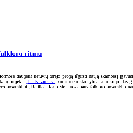
olkloro ritmu
rmose daugelis lietuvių turėjo progą išgirsti naują skambesį įgavusi
ikalų projektą
„DJ Kaziukas“
, kurio metu klausytojai atrinko penkis ga
kloro ansambliui „Ratilio“. Kaip šio nuostabaus folkloro ansamblio na