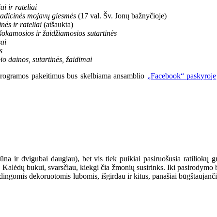
i ir rateliai
adicinės mojavų giesmės
(17 val. Šv. Jonų bažnyčioje)
ės ir rateliai
(atšaukta)
šokamosios ir žaidžiamosios sutartinės
ai
s
 dainos, sutartinės, žaidimai
 programos pakeitimus bus skelbiama ansamblio
„Facebook“ paskyroje
būna ir dvigubai daugiau), bet vis tiek puikiai pasiruošusia ratiliokų gr
s Kalėdų bukui, svarsčiau, kiekgi čia žmonių susirinks. Iki pasirodymo b
būdingomis dekoruotomis lubomis, išgirdau ir kitus, panašiai būgštaujan