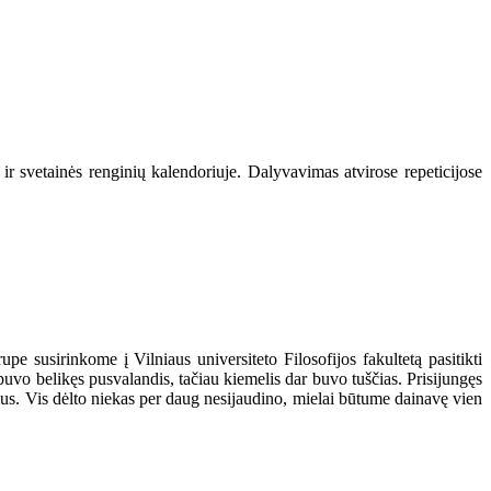
ir svetainės renginių kalendoriuje. Dalyvavimas atvirose repeticijose
upe susirinkome į Vilniaus universiteto Filosofijos fakultetą pasitikti
uvo belikęs pusvalandis, tačiau kiemelis dar buvo tuščias. Prisijungęs
čius. Vis dėlto niekas per daug nesijaudino, mielai būtume dainavę vien