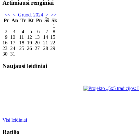
Artimiausi renginiai
<<
<
Gruod. 2024
>
>>
Pr
An
Tr
Kt
Pn
Šš
Sk
1
2
3
4
5
6
7
8
9
10
11
12
13
14
15
16
17
18
19
20
21
22
23
24
25
26
27
28
29
30
31
Naujausi leidiniai
Visi leidiniai
Ratilio