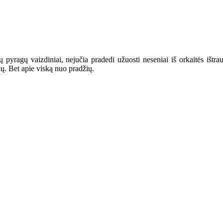
 pyragų vaizdiniai, nejučia pradedi užuosti neseniai iš orkaitės ištrau
nų. Bet apie viską nuo pradžių.