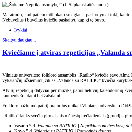
Mą atrodo, kad patiem ratiliokam smagiausi pasirodymai toki, katrie 
Nebuvėlius i buvėlius kviečiu paskaityt, kap gi tę buvo.
Įvykiai
Skaityti daugiau...
Kviečiame į atviras repeticijas „Valanda
Vilniaus universiteto folkloro ansamblis „Ratilio“ kviečia savo Alma M
vyksiančių užsiėmimų ciklas „Valanda su RATILIO“ kviečia kūrybiška
Atvirų repeticijų dalyviai per muziką patirs lietuvių kalendorinių šv
raumenis šokdami bei žaisdami.
Folkloro pažinimo patirtį praturtins unikali Vilniaus universiteto Didž
„Ratilio“ lauks svečių pirmaisiais mėnesių trečiadieniais (gruodį – pi
Vasario 5 d.
Valanda su RATILIO | Nepriklausomybės kovų da
Kovo 5 d.
Valanda su RATILIO | Patriotinės dainos