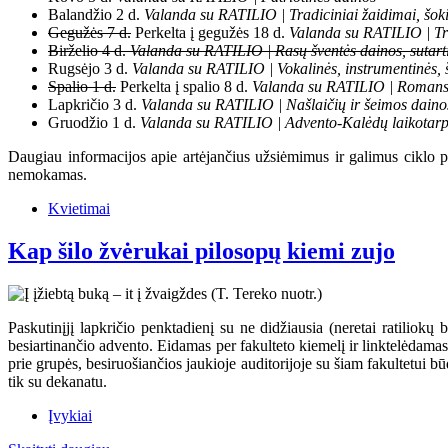
Balandžio 2 d.
Valanda su RATILIO | Tradiciniai žaidimai, šokia
Gegužės 7 d.
Perkelta į gegužės 18 d.
Valanda su RATILIO | Tr
Birželio 4 d.
Valanda su RATILIO | Rasų šventės dainos, sutartin
Rugsėjo 3 d.
Valanda su RATILIO | Vokalinės, instrumentinės, 
Spalio 1 d.
Perkelta į spalio 8 d.
Valanda su RATILIO | Romans
Lapkričio 3 d.
Valanda su RATILIO | Našlaičių ir šeimos daino
Gruodžio 1 d.
Valanda su RATILIO | Advento-Kalėdų laikotarpio
Daugiau informacijos apie artėjančius užsiėmimus ir galimus ciklo
nemokamas.
Kvietimai
Kap šilo žvėrukai pilosopų kiemi zujo
Paskutinįjį lapkričio penktadienį su ne didžiausia (neretai ratiliokų 
besiartinančio advento. Eidamas per fakulteto kiemelį ir linktelėdama
prie grupės, besiruošiančios jaukioje auditorijoje su šiam fakultetui 
tik su dekanatu.
Įvykiai