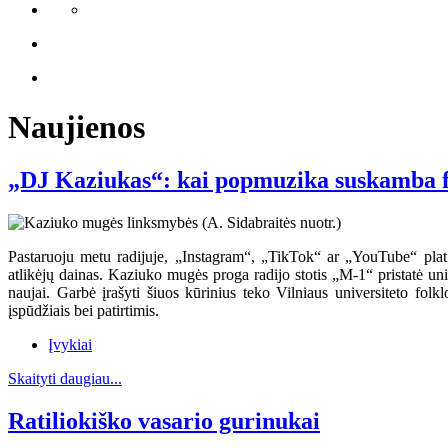
Naujienos
„DJ Kaziukas“: kai popmuzika suskamba f
Pastaruoju metu radijuje, „Instagram“, „TikTok“ ar „YouTube“ platfo
atlikėjų dainas. Kaziuko mugės proga radijo stotis „M-1“ pristatė un
naujai. Garbė įrašyti šiuos kūrinius teko Vilniaus universiteto fol
įspūdžiais bei patirtimis.
Įvykiai
Skaityti daugiau...
Ratiliokiško vasario gurinukai