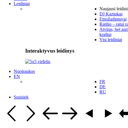
Leidiniai
Naujausi leidini
DJ Kaziukas
Etnožadintuvai
Ratilio – ratui r
Atviras, bet asm
kraštui
Visi leidiniai
Interaktyvus leidinys
Nuotraukos
EN
FR
DE
RU
Susisiek