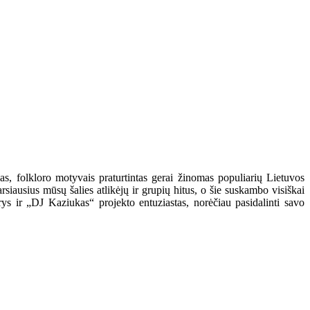
as, folkloro motyvais praturtintas gerai žinomas populiarių Lietuvos
rsiausius mūsų šalies atlikėjų ir grupių hitus, o šie suskambo visiškai
rys ir „DJ Kaziukas“ projekto entuziastas, norėčiau pasidalinti savo