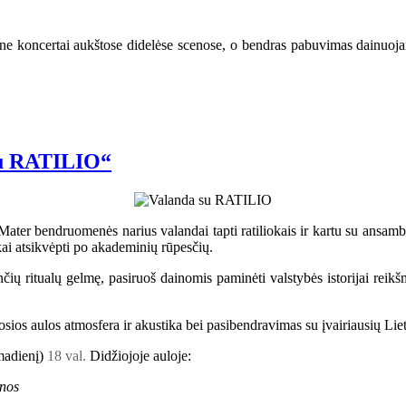
ne koncertai aukštose didelėse scenose, o bendras pabuvimas dainuojant,
 su RATILIO“
ater bendruomenės narius valandai tapti ratiliokais ir kartu su ansambl
i atsikvėpti po akademinių rūpesčių.
enčių ritualų gelmę, pasiruoš dainomis paminėti valstybės istorijai re
iosios aulos atmosfera ir akustika bei pasibendravimas su įvairiausių Li
rmadienį)
18 val.
Didžiojoje auloje:
inos