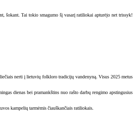
 šokant. Tai tokio smagumo šį vasarį ratiliokai apturėjo net trissyk!
iečiais nerti į lietuvių folkloro tradicijų vandenyną. Visus 2025 metus
ikšmingas dienas bei pramankštins nuo rašto darbų rengimo apstingusius
etuvos kampelių tarmėmis čiauškančiais ratiliokais.