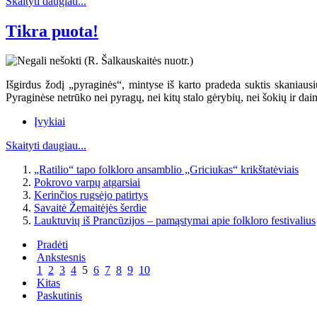
Skaityti daugiau...
Tikra puota!
Išgirdus žodį „pyraginės“, mintyse iš karto pradeda suktis skaniausių
Pyraginėse netrūko nei pyragų, nei kitų stalo gėrybių, nei šokių ir dai
Įvykiai
Skaityti daugiau...
„Ratilio“ tapo folkloro ansamblio „Griciukas“ krikštatėviais
Pokrovo varpų atgarsiai
Kerinčios rugsėjo patirtys
Savaitė Žemaitėjės šerdie
Lauktuvių iš Prancūzijos – pamąstymai apie folkloro festivalius
Pradėti
Ankstesnis
1
2
3
4
5
6
7
8
9
10
Kitas
Paskutinis