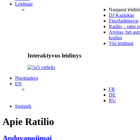
Leidiniai
Naujausi leidini
DJ Kaziukas
Etnožadintuvai
Ratilio – ratui r
Atviras, bet asm
kraštui
Visi leidiniai
Interaktyvus leidinys
Nuotraukos
EN
FR
DE
RU
Susisiek
Apie Ratilio
Apdovanojimai