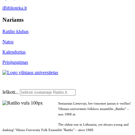
iBiblioteka.lt
Nariams
Ratilio klubas
Natos
Kalendorius
Prisijungimas
Ieškoti...
Seniausias Lietuvoje, bet visuomet jaunas ir veržlus!
Vilniaus universiteto folkloro ansamblis „Ratilio“ –
nuo 1968 m.
The oldest one in Lithuania, yet always young and
dashing! Vilnius University Folk Ensemble "Ratilio" – since 1968.