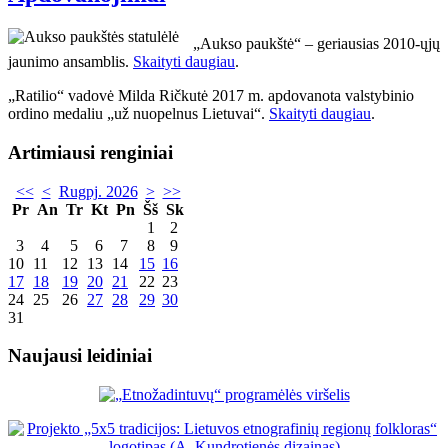
„Aukso paukštė“ – geriausias 2010-ųjų
jaunimo ansamblis.
Skaityti daugiau
.
„Ratilio“ vadovė Milda Ričkutė 2017 m. apdovanota valstybinio
ordino medaliu „už nuopelnus Lietuvai“.
Skaityti daugiau
.
Artimiausi renginiai
<<
<
Rugpj. 2026
>
>>
Pr
An
Tr
Kt
Pn
Šš
Sk
1
2
3
4
5
6
7
8
9
10
11
12
13
14
15
16
17
18
19
20
21
22
23
24
25
26
27
28
29
30
31
Naujausi leidiniai