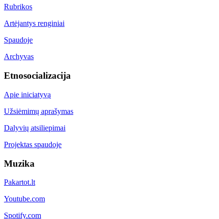
Rubrikos
Artėjantys renginiai
Spaudoje
Archyvas
Etnosocializacija
Apie iniciatyvą
Užsiėmimų aprašymas
Dalyvių atsiliepimai
Projektas spaudoje
Muzika
Pakartot.lt
Youtube.com
Spotify.com