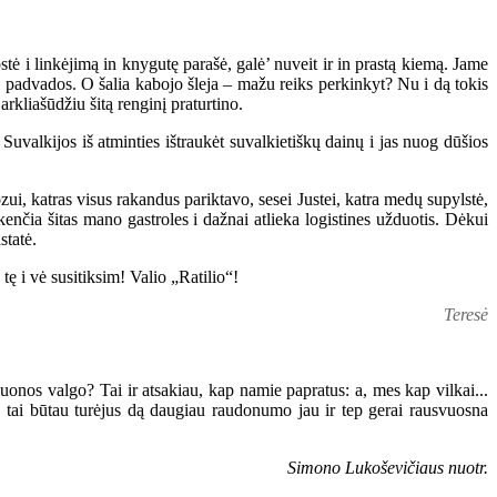
ė i linkėjimą in knygutę parašė, galė’ nuveit ir in prastą kiemą. Jame
s padvados. O šalia kabojo šleja – mažu reiks perkinkyt? Nu i dą tokis
rkliašūdžiu šitą renginį praturtino.
uvalkijos iš atminties ištraukėt suvalkietiškų dainų i jas nuog dūšios
ui, katras visus rakandus pariktavo, sesei Justei, katra medų supylstė,
kenčia šitas mano gastroles i dažnai atlieka logistines užduotis. Dėkui
statė.
ę i vė susitiksim! Valio „Ratilio“!
Teresė
 duonos valgo? Tai ir atsakiau, kap namie papratus: a, mes kap vilkai...
, o tai būtau turėjus dą daugiau raudonumo jau ir tep gerai rausvuosna
Simono Lukoševičiaus nuotr.