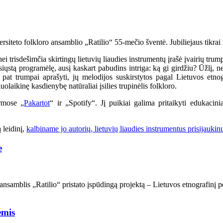
ersiteto folkloro ansamblio „Ratilio“ 55-mečio šventė. Jubiliejaus tikrai 
trisdešimčia skirtingų lietuvių liaudies instrumentų įrašė įvairių trump
siųstą programėlę, ausį kaskart pabudins intriga: ką gi girdžiu? Ūžlį, n
p pat trumpai aprašyti, jų melodijos suskirstytos pagal Lietuvos etno
uolaikinę kasdienybę natūraliai įsilies trupinėlis folkloro.
ormose „
Pakartot
“ ir „Spotify“. Jį puikiai galima pritaikyti edukacini
 leidinį,
kalbiname jo autorių, lietuvių liaudies instrumentus prisijauki
e
ansamblis „Ratilio“ pristato įspūdingą projektą – Lietuvos etnografinį pe
ėmis