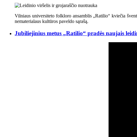
Vilniaus universiteto folkloro ansamblis „Ratilio“ kviečia švent
nematerialaus kultūros paveldo sąrašą.
Jubiliejinius metus „Ratilio“ pradės naujais leidi