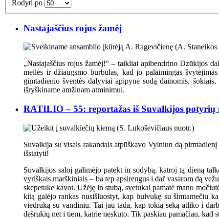
Rodyti po
Nastajaščius rojus žamėj
„Nastajaščius rojus žamėj!“ – taikliai apibendrino Dzūkijos 
meilės ir džiaugsmo burbulas, kad jo palaimingas švytėjimas 
gimtadienio šventės dalyviai apipynė sodą dainomis, šokiais, 
išryškiname amžinam atminimui.
RATILIO – 55: reportažas iš Suvalkijos potyrių 
Suvalkija su visais rakandais atpūškavo Vylniun dą pirmadienį 
išstatyti!
Suvalkijos saloj galimėjo patekt in sodybą, katroj tą dieną tal
vyriškais marškiniais – ba tep apsirengus i dar̃ vasarom dą vežu
skepetuke kavot. Užėję in stubą, svetukai pamatė mano močiutės a
kitą galėjo rankas nusišluostyt, kap bulvukę su šimtamečiu ka
viedruką su vandiniu. Tai jau tada, kap tokią seką atliko i dar
dešrukių net i tiem, katrie neskuto. Tik paskiau pamačiau, kad st