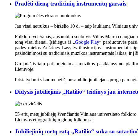
Pradėti dieną tradicinių instrumentų garsais
Jau visai netrukus – birželio 10 d. – taip laukiama Vilniaus univ
Folkloro veteranas, ansamblio senbuvis Vilius Marma daugiau nei 
toną visai dienai. Įsidiegus iš „
Google Play
“ parduotuvės parsi
padės mielos Aušrinės Lasytės iliustracijos. Instrumentai tai
pažindinimosi su tradiciniais muzikos instrumentais laikas, ir į ši
Grojaraštis taip pat prieinamas muzikos pasiklausymo platf
Lietuvoje.
Pristatydami visuomenei šį ansamblio jubiliejaus proga parengtą
Didysis jubiliejinis „Ratilio“ leidinys jau internet
55-erių metų jubiliejų švenčiantis Vilniaus universiteto folkloro 
Lietuvos etnografinių regionų folkloras“.
Jubiliejinių metų ratą „Ratilio“ suka su sutartin