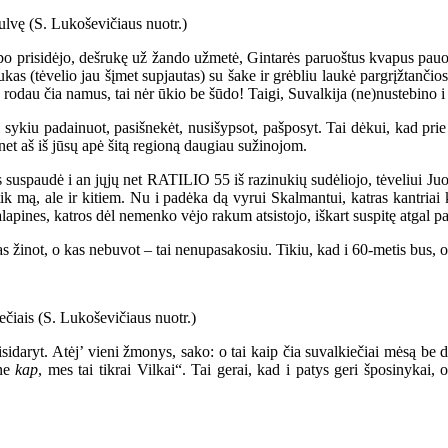
bo prisidėjo, dešrukę už žando užmetė, Gintarės paruoštus kvapus pauost
as (tėvelio jau šįmet supjautas) su šake ir grėbliu laukė pargrįžtančio
 rodau čia namus, tai nėr ūkio be šūdo! Taigi, Suvalkija (ne)nustebino i a
ykiu padainuot, pasišnekėt, nusišypsot, pašposyt. Tai dėkui, kad prie S
 net aš iš jūsų apė šitą regioną daugiau sužinojom.
suspaudė i an jųjų net RATILIO 55 iš razinukių sudėliojo, tėveliui Juoz
ik mą, ale ir kitiem. Nu i padėka dą vyrui Skalmantui, katras kantriai 
alapines, katros dėl nemenko vėjo rakum atsistojo, iškart suspitę atgal pa
 žinot, o kas nebuvot – tai nenupasakosiu. Tikiu, kad i 60-metis bus, o t
risidaryt. Atėj’ vieni žmonys, sako: o tai kaip čia suvalkiečiai mėsą be
 ne
kap
, mes tai tikrai Vilkai“. Tai gerai, kad i patys geri šposinykai