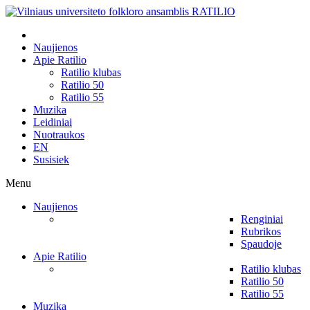
Naujienos
Apie Ratilio
Ratilio klubas
Ratilio 50
Ratilio 55
Muzika
Leidiniai
Nuotraukos
EN
Susisiek
Menu
Naujienos
Renginiai
Rubrikos
Spaudoje
Apie Ratilio
Ratilio klubas
Ratilio 50
Ratilio 55
Muzika