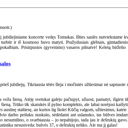
dalį jubiliejiniame koncerte vedęs Tomukas. Išties saulės nutviekstam
turbūt ir iš kosmoso buvo matyti. Pražydusiais glėbiais, gimtadienio
pokalbiais. Prisirpusios (gyvenimo) vasaros pilnatvė! Keletą birželio
salos
prieš jubiliejų. Tikriausia tėtės šleja i močiutės užtiesimai nė sapnu
ka veža šieną. Atėję svetukai galėjo pačiupyt, užuost, pamatyt, išgirst
 šieną. Trūko tik skarukės iš pylno komplekto, ale labai norėjosi kaišyt
ustinę staltiesę, an kurios lig šiolei Kūčią valgom, užtiesimus, katrie a
lvio darbo peiluku nuskuto, sėdėdami ant uslanuko, tas būlves imdami
bo nesumilino, o svarbiausia – jo nepabijojo, tada jau ir dešrukių gav
atistika nesusiveda: bulvės 37, o dešrukių neliko. Ale ma jį galas!