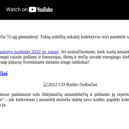
čia 55-ąjį gimtadienį! Tokią solidžią sukaktį kolektyvas nori paminėti 
aukinys pasileido 2022 m. vasarį
. Jei suskaičiuotume, kiek kartų ansam
mąsi vaizdo įrašams ir fotosesijas, išeitų ir trečia savaitė energingo da
taip įsijuosę šventiniams metams rengė ratiliokai?
čiai
amose padainuoti solo išdrįstančių ansambliečių ir pildantis jų repe
o“ – juk kiekvienas į ansamblį atsineša dalelę savo krašto, papildo kole
 ja.