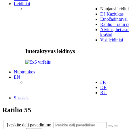
Leidiniai
Naujausi leidini
DJ Kaziukas
Etnožadintuvai
Ratilio – ratui r
Atviras, bet asm
kraštui
Visi leidiniai
Interaktyvus leidinys
Nuotraukos
EN
FR
DE
RU
Susisiek
Ratilio 55
Įveskite dalį pavadinimo