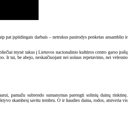
taip pat įspūdingais darbais – netrukus pasirodys penketas ansamblio ir
bliečiai mynė takus į Lietuvos nacionalinio kultūros centro garso įrašų
rbo. Ir tai, be abejo, neskaičiuojant nei uolaus repetavimo, nei vėlesnio
rtuarui, pamažu subrendo sumanymas parengti solinių dainų rinktinę.
ktyvo skambesį savitu tembru. O ir liaudies daina, rodos, atsiveria vis