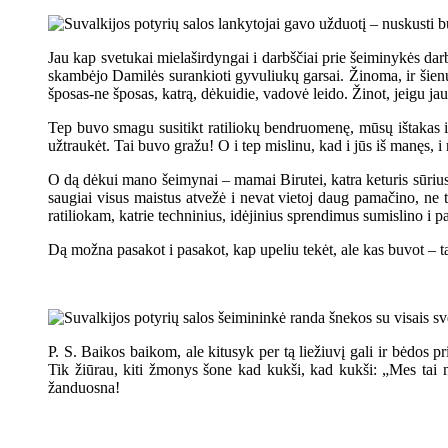
Jau kap svetukai mielaširdyngai i darbščiai prie šeiminykės dar
skambėjo Damilės surankioti gyvuliukų garsai. Žinoma, ir šienuk
šposas-ne šposas, katrą, dėkuidie, vadovė leido. Žinot, jeigu jau
Tep buvo smagu susitikt ratiliokų bendruomenę, mūsų ištakas i s
užtraukėt. Tai buvo gražu! O i tep mislinu, kad i jūs iš manęs, i
O dą dėkui mano šeimynai – mamai Birutei, katra keturis sūrius 
saugiai visus maistus atvežė i nevat vietoj daug pamačino, ne t
ratiliokam, katrie techninius, idėjinius sprendimus sumislino i p
Dą možna pasakot i pasakot, kap upeliu tekėt, ale kas buvot – tas
P. S. Baikos baikom, ale kitusyk per tą liežiuvį gali ir bėdos p
Tik žiūrau, kiti žmonys šone kad kukši, kad kukši: „Mes tai
žanduosna!