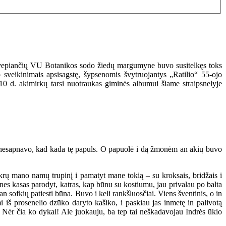
e kvepiančių VU Botanikos sodo žiedų margumyne buvo susitelkęs toks
 sveikinimais apsisagstę, šypsenomis švytruojantys „Ratilio“ 55-ojo
 10 d. akimirkų tarsi nuotraukas giminės albumui šiame straipsnelyje
ote nesapnavo, kad kada tę papuls. O papuolė i dą žmonėm an akių buvo
 tikrų mano namų trupinį i pamatyt mane tokią – su kroksais, bridžais i
ines kasas parodyt, katras, kap būnu su kostiumu, jau privalau po balta
n sofkių patiesti būna. Buvo i keli rankšluosčiai. Viens šventinis, o in
 iš prosenelio dzūko daryto kašiko, i paskiau jas inmetę in palivotą
o. Nėr čia ko dykai! Ale juokauju, ba tep tai neškadavojau Indrės ūkio