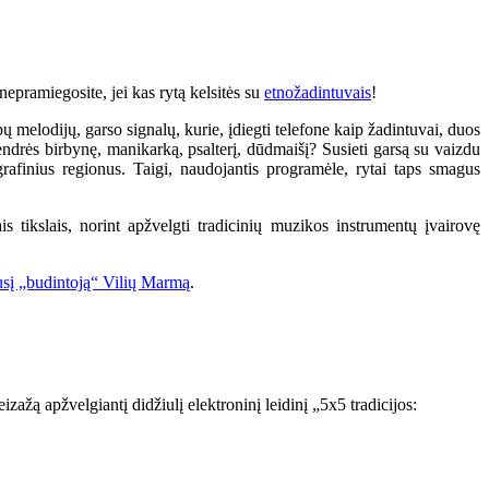
nepramiegosite, jei kas rytą kelsitės su
etnožadintuvais
!
ų melodijų, garso signalų, kurie, įdiegti telefone kaip žadintuvai, duos
endrės birbynę, manikarką, psalterį, dūdmaišį? Susieti garsą su vaizdu
grafinius regionus. Taigi, naudojantis programėle, rytai taps smagus
ais tikslais, norint apžvelgti tradicinių muzikos instrumentų įvairovę
nusį „budintoją“ Vilių Marmą
.
izažą apžvelgiantį didžiulį elektroninį leidinį „5x5 tradicijos: