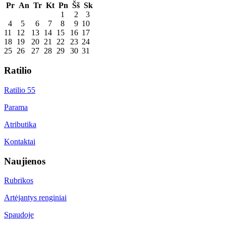
Pr
An
Tr
Kt
Pn
Šš
Sk
1
2
3
4
5
6
7
8
9
10
11
12
13
14
15
16
17
18
19
20
21
22
23
24
25
26
27
28
29
30
31
Ratilio
Ratilio 55
Parama
Atributika
Kontaktai
Naujienos
Rubrikos
Artėjantys renginiai
Spaudoje