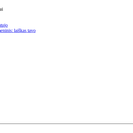
ai
atujo
eninis: laiškas tavo