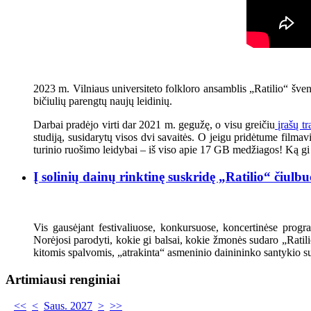
2023 m. Vilniaus universiteto folkloro ansamblis „Ratilio“ šven
bičiulių parengtų naujų leidinių.
Darbai pradėjo virti dar 2021 m. gegužę, o visu greičiu
įrašų tr
studiją, susidarytų visos dvi savaitės. O jeigu pridėtume filmavi
turinio ruošimo leidybai – iš viso apie 17 GB medžiagos! Ką gi 
Į solinių dainų rinktinę suskridę „Ratilio“ čiulbu
Vis gausėjant festivaliuose, konkursuose, koncertinėse progr
Norėjosi parodyti, kokie gi balsai, kokie žmonės sudaro „Ratili
kitomis spalvomis, „atrakinta“ asmeninio dainininko santykio su
Artimiausi renginiai
<<
<
Saus. 2027
>
>>