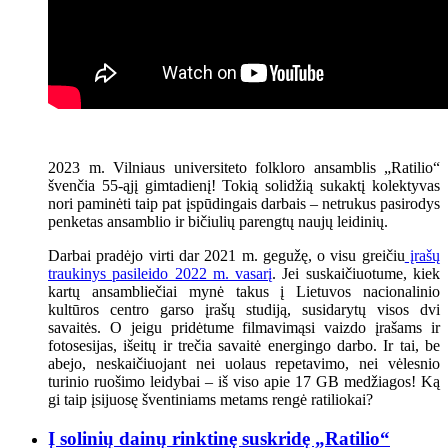
2023 m. Vilniaus universiteto folkloro ansamblis „Ratilio“
švenčia 55-ąjį gimtadienį! Tokią solidžią sukaktį kolektyvas
nori paminėti taip pat įspūdingais darbais – netrukus pasirodys
penketas ansamblio ir bičiulių parengtų naujų leidinių.
Darbai pradėjo virti dar 2021 m. gegužę, o visu greičiu
įrašų
traukinys pasileido 2022 m. vasarį
. Jei suskaičiuotume, kiek
kartų ansambliečiai mynė takus į Lietuvos nacionalinio
kultūros centro garso įrašų studiją, susidarytų visos dvi
savaitės. O jeigu pridėtume filmavimąsi vaizdo įrašams ir
fotosesijas, išeitų ir trečia savaitė energingo darbo. Ir tai, be
abejo, neskaičiuojant nei uolaus repetavimo, nei vėlesnio
turinio ruošimo leidybai – iš viso apie 17 GB medžiagos! Ką
gi taip įsijuosę šventiniams metams rengė ratiliokai?
Į solinių dainų rinktinę suskridę „Ratilio“