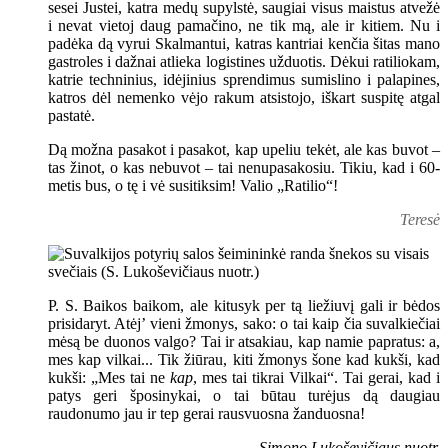
sesei Justei, katra medų supylstė, saugiai visus maistus atvežė
i nevat vietoj daug pamačino, ne tik mą, ale ir kitiem. Nu i
padėka dą vyrui Skalmantui, katras kantriai kenčia šitas mano
gastroles i dažnai atlieka logistines užduotis. Dėkui ratiliokam,
katrie techninius, idėjinius sprendimus sumislino i palapines,
katros dėl nemenko vėjo rakum atsistojo, iškart suspitę atgal
pastatė.
Dą možna pasakot i pasakot, kap upeliu tekėt, ale kas buvot –
tas žinot, o kas nebuvot – tai nenupasakosiu. Tikiu, kad i 60-
metis bus, o tę i vė susitiksim! Valio „Ratilio“!
Teresė
P. S. Baikos baikom, ale kitusyk per tą liežiuvį gali ir bėdos
prisidaryt. Atėj’ vieni žmonys, sako: o tai kaip čia suvalkiečiai
mėsą be duonos valgo? Tai ir atsakiau, kap namie papratus: a,
mes kap vilkai... Tik žiūrau, kiti žmonys šone kad kukši, kad
kukši: „Mes tai ne
kap
, mes tai tikrai Vilkai“. Tai gerai, kad i
patys geri šposinykai, o tai būtau turėjus dą daugiau
raudonumo jau ir tep gerai rausvuosna žanduosna!
Simono Lukoševičiaus nuotr.