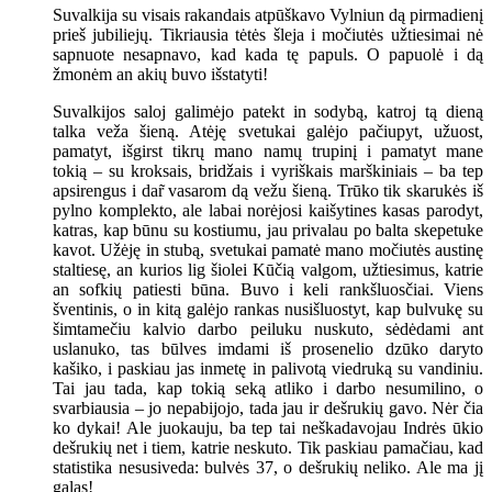
Suvalkija su visais rakandais atpūškavo Vylniun dą pirmadienį
prieš jubiliejų. Tikriausia tėtės šleja i močiutės užtiesimai nė
sapnuote nesapnavo, kad kada tę papuls. O papuolė i dą
žmonėm an akių buvo išstatyti!
Suvalkijos saloj galimėjo patekt in sodybą, katroj tą dieną
talka veža šieną. Atėję svetukai galėjo pačiupyt, užuost,
pamatyt, išgirst tikrų mano namų trupinį i pamatyt mane
tokią – su kroksais, bridžais i vyriškais marškiniais – ba tep
apsirengus i dar̃ vasarom dą vežu šieną. Trūko tik skarukės iš
pylno komplekto, ale labai norėjosi kaišytines kasas parodyt,
katras, kap būnu su kostiumu, jau privalau po balta skepetuke
kavot. Užėję in stubą, svetukai pamatė mano močiutės austinę
staltiesę, an kurios lig šiolei Kūčią valgom, užtiesimus, katrie
an sofkių patiesti būna. Buvo i keli rankšluosčiai. Viens
šventinis, o in kitą galėjo rankas nusišluostyt, kap bulvukę su
šimtamečiu kalvio darbo peiluku nuskuto, sėdėdami ant
uslanuko, tas būlves imdami iš prosenelio dzūko daryto
kašiko, i paskiau jas inmetę in palivotą viedruką su vandiniu.
Tai jau tada, kap tokią seką atliko i darbo nesumilino, o
svarbiausia – jo nepabijojo, tada jau ir dešrukių gavo. Nėr čia
ko dykai! Ale juokauju, ba tep tai neškadavojau Indrės ūkio
dešrukių net i tiem, katrie neskuto. Tik paskiau pamačiau, kad
statistika nesusiveda: bulvės 37, o dešrukių neliko. Ale ma jį
galas!