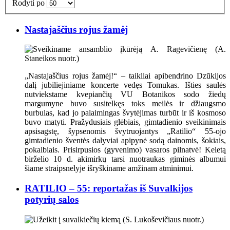
Rodyti po
Nastajaščius rojus žamėj
„Nastajaščius rojus žamėj!“ – taikliai apibendrino Dzūkijos
dalį jubiliejiniame koncerte vedęs Tomukas. Išties saulės
nutviekstame kvepiančių VU Botanikos sodo žiedų
margumyne buvo susitelkęs toks meilės ir džiaugsmo
burbulas, kad jo palaimingas švytėjimas turbūt ir iš kosmoso
buvo matyti. Pražydusiais glėbiais, gimtadienio sveikinimais
apsisagstę, šypsenomis švytruojantys „Ratilio“ 55-ojo
gimtadienio šventės dalyviai apipynė sodą dainomis, šokiais,
pokalbiais. Prisirpusios (gyvenimo) vasaros pilnatvė! Keletą
birželio 10 d. akimirkų tarsi nuotraukas giminės albumui
šiame straipsnelyje išryškiname amžinam atminimui.
RATILIO – 55: reportažas iš Suvalkijos
potyrių salos