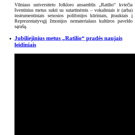
Vilniaus universiteto folkloro ansamblis „Ratilio“ kviečia
šventinius metus sukti su sutartinėmis – vokaliniais ir (arba)
instrumentiniais senosios polifonijos kūriniais, įtrauktais į
Reprezentatyvųjį žmonijos nematerialaus kultūros paveldo
sąrašą.
Jubiliejinius metus „Ratilio“ pradės naujais
leidiniais