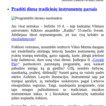
Pradėti dieną tradicinių instrumentų garsais
Jau visai netrukus – birželio 10 d. – taip laukiama Vilniaus
universiteto folkloro ansamblio „Ratilio“ 55-mečio šventė.
Jubiliejaus tikrai nepramiegosite, jei kas rytą kelsitės su
etnožadintuvais
!
Folkloro veteranas, ansamblio senbuvis Vilius Marma daugiau
nei trisdešimčia skirtingų lietuvių liaudies instrumentų įrašė
įvairių trumpų melodijų, garso signalų, kurie, įdiegti telefone
kaip žadintuvai, duos toną visai dienai. Įsidiegus iš „
Google
Play
“ parduotuvės parsisiųstą programėlę, ausį kaskart
pabudins intriga: ką gi girdžiu? Ūžlį, nendrės birbynę,
manikarką, psalterį, dūdmaišį? Susieti garsą su vaizdu padės
mielos Aušrinės Lasytės iliustracijos. Instrumentai taip pat
trumpai aprašyti, jų melodijos suskirstytos pagal Lietuvos
etnografinius regionus. Taigi, naudojantis programėle, rytai
taps smagus pažindinimosi su tradiciniais muzikos
instrumentais laikas, ir į šiuolaikinę kasdienybę natūraliai
įsilies trupinėlis folkloro.