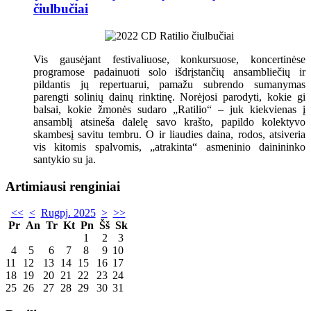
čiulbučiai
Vis gausėjant festivaliuose, konkursuose, koncertinėse
programose padainuoti solo išdrįstančių ansambliečių ir
pildantis jų repertuarui, pamažu subrendo sumanymas
parengti solinių dainų rinktinę. Norėjosi parodyti, kokie gi
balsai, kokie žmonės sudaro „Ratilio“ – juk kiekvienas į
ansamblį atsineša dalelę savo krašto, papildo kolektyvo
skambesį savitu tembru. O ir liaudies daina, rodos, atsiveria
vis kitomis spalvomis, „atrakinta“ asmeninio dainininko
santykio su ja.
Artimiausi renginiai
<<
<
Rugpj. 2025
>
>>
Pr
An
Tr
Kt
Pn
Šš
Sk
1
2
3
4
5
6
7
8
9
10
11
12
13
14
15
16
17
18
19
20
21
22
23
24
25
26
27
28
29
30
31