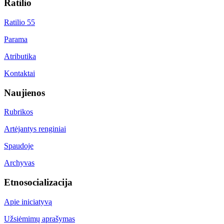
Ratilio
Ratilio 55
Parama
Atributika
Kontaktai
Naujienos
Rubrikos
Artėjantys renginiai
Spaudoje
Archyvas
Etnosocializacija
Apie iniciatyvą
Užsiėmimų aprašymas