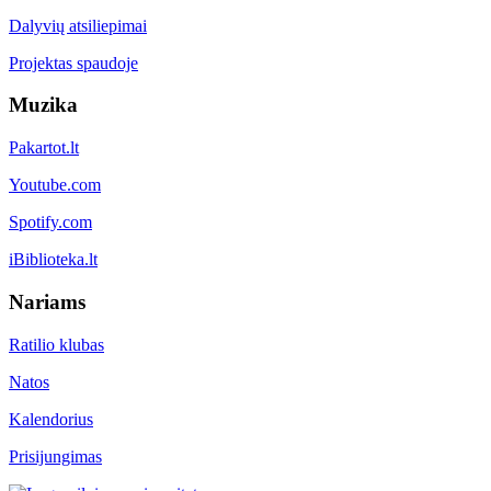
Dalyvių atsiliepimai
Projektas spaudoje
Muzika
Pakartot.lt
Youtube.com
Spotify.com
iBiblioteka.lt
Nariams
Ratilio klubas
Natos
Kalendorius
Prisijungimas