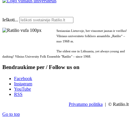
Ieškoti...
Seniausias Lietuvoje, bet visuomet jaunas ir veržlus!
Vilniaus universiteto folkloro ansamblis „Ratilio“ –
nuo 1968 m.
The oldest one in Lithuania, yet always young and
dashing! Vilnius University Folk Ensemble "Ratilio" – since 1968.
Bendraukime per / Follow us on
Facebook
Instagram
YouTube
RSS
Privatumo politika
| © Ratilio.lt
Go to top