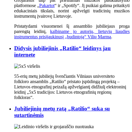
Grojaraštis taip pat prieinamas muzikos pasiklausymo
platformose „
Pakartot
“ ir „Spotify“. Jį puikiai galima pritaikyti
edukaciniais tikslais, norint apžvelgti tradicinių muzikos
instrumentų įvairovę Lietuvoje.
Pristatydami visuomenei šį ansamblio jubiliejaus proga
parengtą leidinį,
kalbiname jo autorių, lietuvių liaudies
instrumentus prisijaukinusį „budintoją“ Vilių Marmą
.
Didysis jubiliejinis „Ratilio“ leidinys jau
internete
55-erių metų jubiliejų švenčiantis Vilniaus universiteto
folkloro ansamblis „Ratilio“ pristato įspūdingą projektą –
Lietuvos etnografinį peizažą apžvelgiantį didžiulį elektroninį
leidinį „5x5 tradicijos: Lietuvos etnografinių regionų
folkloras“.
Jubiliejinių metų ratą „Ratilio“ suka su
sutartinėmis