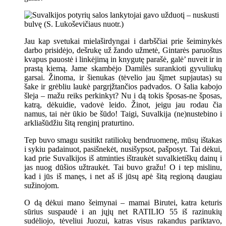
Jau kap svetukai mielaširdyngai i darbščiai prie šeiminykės
darbo prisidėjo, dešrukę už žando užmetė, Gintarės paruoštus
kvapus pauostė i linkėjimą in knygutę parašė, galė’ nuveit ir in
prastą kiemą. Jame skambėjo Damilės surankioti gyvuliukų
garsai. Žinoma, ir šienukas (tėvelio jau šįmet supjautas) su
šake ir grėbliu laukė pargrįžtančios padvados. O šalia kabojo
šleja – mažu reiks perkinkyt? Nu i dą tokis šposas-ne šposas,
katrą, dėkuidie, vadovė leido. Žinot, jeigu jau rodau čia
namus, tai nėr ūkio be šūdo! Taigi, Suvalkija (ne)nustebino i
arkliašūdžiu šitą renginį praturtino.
Tep buvo smagu susitikt ratiliokų bendruomenę, mūsų ištakas
i sykiu padainuot, pasišnekėt, nusišypsot, pašposyt. Tai dėkui,
kad prie Suvalkijos iš atminties ištraukėt suvalkietiškų dainų i
jas nuog dūšios užtraukėt. Tai buvo gražu! O i tep mislinu,
kad i jūs iš manęs, i net aš iš jūsų apė šitą regioną daugiau
sužinojom.
O dą dėkui mano šeimynai – mamai Birutei, katra keturis
sūrius suspaudė i an jųjų net RATILIO 55 iš razinukių
sudėliojo, tėveliui Juozui, katras visus rakandus pariktavo,