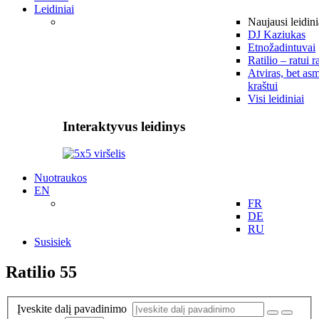
Leidiniai
Naujausi leidini
DJ Kaziukas
Etnožadintuvai
Ratilio – ratui r
Atviras, bet asm
kraštui
Visi leidiniai
Interaktyvus leidinys
Nuotraukos
EN
FR
DE
RU
Susisiek
Ratilio 55
Įveskite dalį pavadinimo