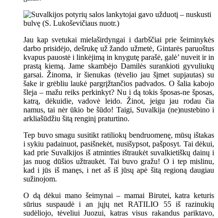
Jau kap svetukai mielaširdyngai i darbščiai prie šeiminykės
darbo prisidėjo, dešrukę už žando užmetė, Gintarės paruoštus
kvapus pauostė i linkėjimą in knygutę parašė, galė’ nuveit ir in
prastą kiemą. Jame skambėjo Damilės surankioti gyvuliukų
garsai. Žinoma, ir šienukas (tėvelio jau šįmet supjautas) su
šake ir grėbliu laukė pargrįžtančios padvados. O šalia kabojo
šleja – mažu reiks perkinkyt? Nu i dą tokis šposas-ne šposas,
katrą, dėkuidie, vadovė leido. Žinot, jeigu jau rodau čia
namus, tai nėr ūkio be šūdo! Taigi, Suvalkija (ne)nustebino i
arkliašūdžiu šitą renginį praturtino.
Tep buvo smagu susitikt ratiliokų bendruomenę, mūsų ištakas
i sykiu padainuot, pasišnekėt, nusišypsot, pašposyt. Tai dėkui,
kad prie Suvalkijos iš atminties ištraukėt suvalkietiškų dainų i
jas nuog dūšios užtraukėt. Tai buvo gražu! O i tep mislinu,
kad i jūs iš manęs, i net aš iš jūsų apė šitą regioną daugiau
sužinojom.
O dą dėkui mano šeimynai – mamai Birutei, katra keturis
sūrius suspaudė i an jųjų net RATILIO 55 iš razinukių
sudėliojo, tėveliui Juozui, katras visus rakandus pariktavo,