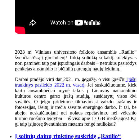
2023 m. Vilniaus universiteto folkloro ansamblis „Ratilio“
švenčia 55-ąjį gimtadienį! Tokią solidžią sukaktį kolektyvas
nori paminėti taip pat įspūdingais darbais – netrukus pasirodys
penketas ansamblio ir bičiulių parengtų naujų leidinių.
Darbai pradėjo virti dar 2021 m. gegužę, o visu greičiu
įrašų
traukinys pasileido 2022 m. vasarį
. Jei suskaičiuotume, kiek
kartų ansambliečiai mynė takus į Lietuvos nacionalinio
kultūros centro garso įrašų studiją, susidarytų visos dvi
savaitės. O jeigu pridėtume filmavimąsi vaizdo įrašams ir
fotosesijas, išeitų ir trečia savaitė energingo darbo. Ir tai, be
abejo, neskaičiuojant nei uolaus repetavimo, nei vėlesnio
turinio ruošimo leidybai – iš viso apie 17 GB medžiagos! Ką
gi taip įsijuosę šventiniams metams rengė ratiliokai?
Į solinių dainų rinktinę suskridę „Ratilio“