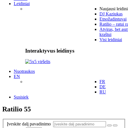
Leidiniai
Naujausi leidini
DJ Kaziukas
Etnožadintuvai
Ratilio – ratui r
Atviras, bet asm
kraštui
Visi leidiniai
Interaktyvus leidinys
Nuotraukos
EN
FR
DE
RU
Susisiek
Ratilio 55
Įveskite dalį pavadinimo