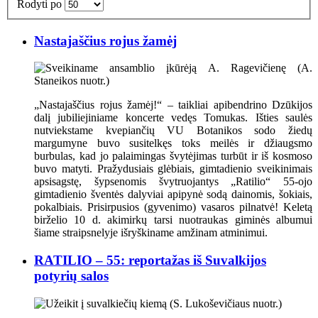
Rodyti po
Nastajaščius rojus žamėj
„Nastajaščius rojus žamėj!“ – taikliai apibendrino Dzūkijos
dalį jubiliejiniame koncerte vedęs Tomukas. Išties saulės
nutviekstame kvepiančių VU Botanikos sodo žiedų
margumyne buvo susitelkęs toks meilės ir džiaugsmo
burbulas, kad jo palaimingas švytėjimas turbūt ir iš kosmoso
buvo matyti. Pražydusiais glėbiais, gimtadienio sveikinimais
apsisagstę, šypsenomis švytruojantys „Ratilio“ 55-ojo
gimtadienio šventės dalyviai apipynė sodą dainomis, šokiais,
pokalbiais. Prisirpusios (gyvenimo) vasaros pilnatvė! Keletą
birželio 10 d. akimirkų tarsi nuotraukas giminės albumui
šiame straipsnelyje išryškiname amžinam atminimui.
RATILIO – 55: reportažas iš Suvalkijos
potyrių salos