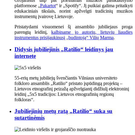
Grojaraštis taip pat prieinamas muzikos pasiklausymo
platformose „
Pakartot
“ ir „Spotify“. Jį puikiai galima pritaikyti
edukaciniais tikslais, norint apžvelgti tradicinių muzikos
instrumentų įvairovę Lietuvoje.
Pristatydami visuomenei šį ansamblio jubiliejaus proga
parengtą leidinį,
kalbiname jo autorių, lietuvių liaudies
instrumentus prisijaukinusį „budintoją“ Vilių Marmą
.
Didysis jubiliejinis „Ratilio“ leidinys jau
internete
55-erių metų jubiliejų švenčiantis Vilniaus universiteto
folkloro ansamblis „Ratilio“ pristato įspūdingą projektą –
Lietuvos etnografinį peizažą apžvelgiantį didžiulį elektroninį
leidinį „5x5 tradicijos: Lietuvos etnografinių regionų
folkloras“.
Jubiliejinių metų ratą „Ratilio“ suka su
sutartinėmis