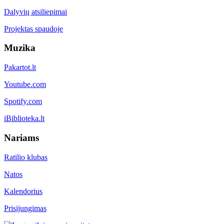
Dalyvių atsiliepimai
Projektas spaudoje
Muzika
Pakartot.lt
Youtube.com
Spotify.com
iBiblioteka.lt
Nariams
Ratilio klubas
Natos
Kalendorius
Prisijungimas