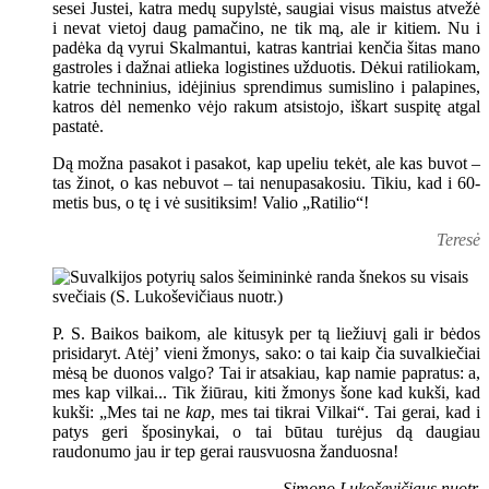
sesei Justei, katra medų supylstė, saugiai visus maistus atvežė
i nevat vietoj daug pamačino, ne tik mą, ale ir kitiem. Nu i
padėka dą vyrui Skalmantui, katras kantriai kenčia šitas mano
gastroles i dažnai atlieka logistines užduotis. Dėkui ratiliokam,
katrie techninius, idėjinius sprendimus sumislino i palapines,
katros dėl nemenko vėjo rakum atsistojo, iškart suspitę atgal
pastatė.
Dą možna pasakot i pasakot, kap upeliu tekėt, ale kas buvot –
tas žinot, o kas nebuvot – tai nenupasakosiu. Tikiu, kad i 60-
metis bus, o tę i vė susitiksim! Valio „Ratilio“!
Teresė
P. S. Baikos baikom, ale kitusyk per tą liežiuvį gali ir bėdos
prisidaryt. Atėj’ vieni žmonys, sako: o tai kaip čia suvalkiečiai
mėsą be duonos valgo? Tai ir atsakiau, kap namie papratus: a,
mes kap vilkai... Tik žiūrau, kiti žmonys šone kad kukši, kad
kukši: „Mes tai ne
kap
, mes tai tikrai Vilkai“. Tai gerai, kad i
patys geri šposinykai, o tai būtau turėjus dą daugiau
raudonumo jau ir tep gerai rausvuosna žanduosna!
Simono Lukoševičiaus nuotr.