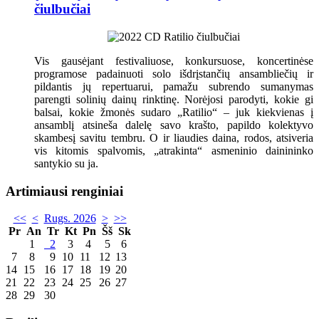
čiulbučiai
Vis gausėjant festivaliuose, konkursuose, koncertinėse
programose padainuoti solo išdrįstančių ansambliečių ir
pildantis jų repertuarui, pamažu subrendo sumanymas
parengti solinių dainų rinktinę. Norėjosi parodyti, kokie gi
balsai, kokie žmonės sudaro „Ratilio“ – juk kiekvienas į
ansamblį atsineša dalelę savo krašto, papildo kolektyvo
skambesį savitu tembru. O ir liaudies daina, rodos, atsiveria
vis kitomis spalvomis, „atrakinta“ asmeninio dainininko
santykio su ja.
Artimiausi renginiai
<<
<
Rugs. 2026
>
>>
Pr
An
Tr
Kt
Pn
Šš
Sk
1
2
3
4
5
6
7
8
9
10
11
12
13
14
15
16
17
18
19
20
21
22
23
24
25
26
27
28
29
30