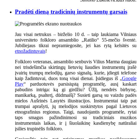
Pradėti dieną tradicinių instrumentų garsais
Jau visai netrukus – birželio 10 d. – taip laukiama Vilniaus
universiteto folkloro ansamblio „Ratilio“ 55-mečio šventė.
Jubiliejaus tikrai nepramiegosite, jei kas rytą kelsitės su
etnožadintuvais
!
Folkloro veteranas, ansamblio senbuvis Vilius Marma daugiau
nei trisdešimčia skirtingų lietuvių liaudies instrumentų įrašė
įvairių trumpų melodijų, garso signalų, kurie, įdiegti telefone
kaip žadintuvai, duos toną visai dienai. Įsidiegus iš „
Google
Play
“ parduotuvės parsisiųstą programėlę, ausį kaskart
pabudins intriga: ką gi girdžiu? Ūžlį, nendrės birbynę,
manikarką, psalterį, dūdmaišį? Susieti garsą su vaizdu padės
mielos Aušrinės Lasytės iliustracijos. Instrumentai taip pat
trumpai aprašyti, jų melodijos suskirstytos pagal Lietuvos
etnografinius regionus. Taigi, naudojantis programėle, rytai
taps smagus pažindinimosi su tradiciniais muzikos
instrumentais laikas, ir į šiuolaikinę kasdienybę natūraliai
įsilies trupinėlis folkloro.