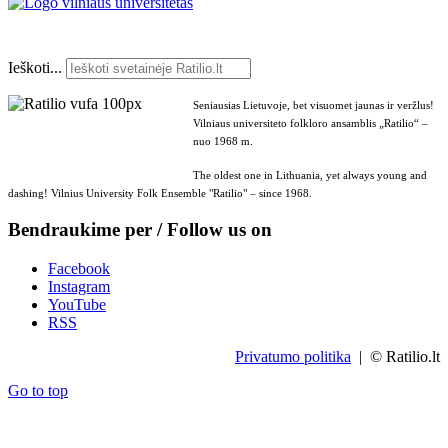
Ieškoti...
Seniausias Lietuvoje, bet visuomet jaunas ir veržlus!
Vilniaus universiteto folkloro ansamblis „Ratilio“ –
nuo 1968 m.
The oldest one in Lithuania, yet always young and
dashing! Vilnius University Folk Ensemble "Ratilio" – since 1968.
Bendraukime per / Follow us on
Facebook
Instagram
YouTube
RSS
Privatumo politika
| © Ratilio.lt
Go to top