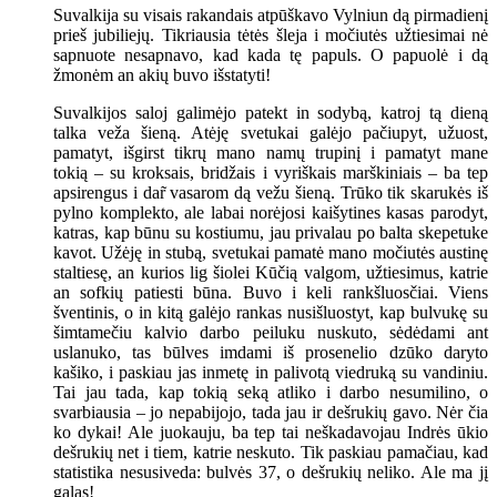
Suvalkija su visais rakandais atpūškavo Vylniun dą pirmadienį
prieš jubiliejų. Tikriausia tėtės šleja i močiutės užtiesimai nė
sapnuote nesapnavo, kad kada tę papuls. O papuolė i dą
žmonėm an akių buvo išstatyti!
Suvalkijos saloj galimėjo patekt in sodybą, katroj tą dieną
talka veža šieną. Atėję svetukai galėjo pačiupyt, užuost,
pamatyt, išgirst tikrų mano namų trupinį i pamatyt mane
tokią – su kroksais, bridžais i vyriškais marškiniais – ba tep
apsirengus i dar̃ vasarom dą vežu šieną. Trūko tik skarukės iš
pylno komplekto, ale labai norėjosi kaišytines kasas parodyt,
katras, kap būnu su kostiumu, jau privalau po balta skepetuke
kavot. Užėję in stubą, svetukai pamatė mano močiutės austinę
staltiesę, an kurios lig šiolei Kūčią valgom, užtiesimus, katrie
an sofkių patiesti būna. Buvo i keli rankšluosčiai. Viens
šventinis, o in kitą galėjo rankas nusišluostyt, kap bulvukę su
šimtamečiu kalvio darbo peiluku nuskuto, sėdėdami ant
uslanuko, tas būlves imdami iš prosenelio dzūko daryto
kašiko, i paskiau jas inmetę in palivotą viedruką su vandiniu.
Tai jau tada, kap tokią seką atliko i darbo nesumilino, o
svarbiausia – jo nepabijojo, tada jau ir dešrukių gavo. Nėr čia
ko dykai! Ale juokauju, ba tep tai neškadavojau Indrės ūkio
dešrukių net i tiem, katrie neskuto. Tik paskiau pamačiau, kad
statistika nesusiveda: bulvės 37, o dešrukių neliko. Ale ma jį
galas!