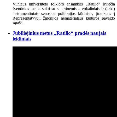
Vilniaus universiteto folkloro ansamblis „Ratilio“ kviečia
šventinius metus sukti su sutartinėmis – vokaliniais ir (arba)
instrumentiniais senosios polifonijos kūriniais, įtrauktais į
Reprezentatyvųjį žmonijos nematerialaus kultūros paveldo
sąrašą.
Jubiliejinius metus „Ratilio“ pradės naujais
leidiniais