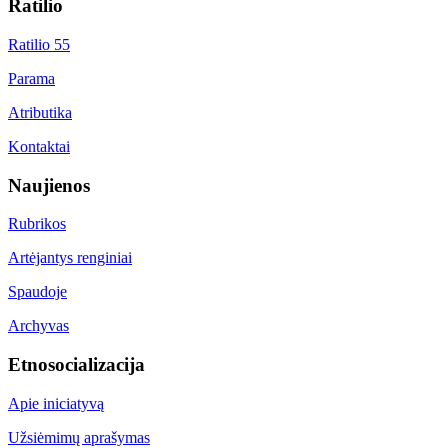
Ratilio
Ratilio 55
Parama
Atributika
Kontaktai
Naujienos
Rubrikos
Artėjantys renginiai
Spaudoje
Archyvas
Etnosocializacija
Apie iniciatyvą
Užsiėmimų aprašymas