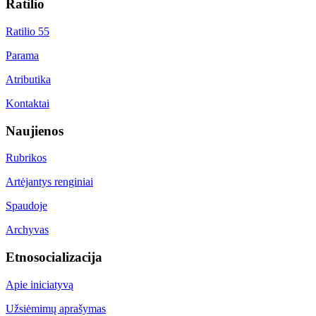
Ratilio
Ratilio 55
Parama
Atributika
Kontaktai
Naujienos
Rubrikos
Artėjantys renginiai
Spaudoje
Archyvas
Etnosocializacija
Apie iniciatyvą
Užsiėmimų aprašymas