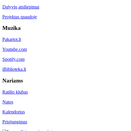
Dalyvių atsiliepimai
Projektas spaudoje
Muzika
Pakartot.lt
Youtube.com
Spotify.com
iBiblioteka.lt
Nariams
Ratilio klubas
Natos
Kalendorius
Prisijungimas