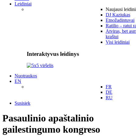
Leidiniai
Naujausi leidini
DJ Kaziukas
Etnožadintuvai
Ratilio – ratui r
Atviras, bet asm
kraštui
Visi leidiniai
Interaktyvus leidinys
Nuotraukos
EN
FR
DE
RU
Susisiek
Pasaulinio apaštalinio
gailestingumo kongreso