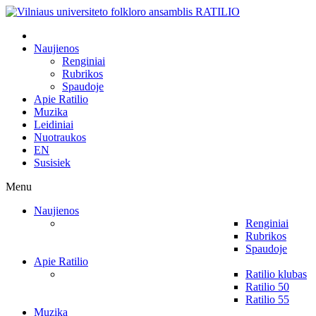
Naujienos
Renginiai
Rubrikos
Spaudoje
Apie Ratilio
Muzika
Leidiniai
Nuotraukos
EN
Susisiek
Menu
Naujienos
Renginiai
Rubrikos
Spaudoje
Apie Ratilio
Ratilio klubas
Ratilio 50
Ratilio 55
Muzika