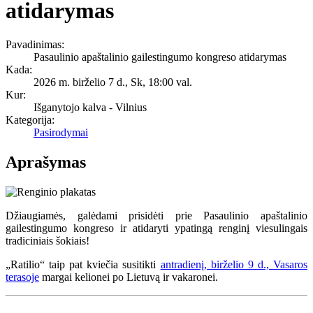
atidarymas
Pavadinimas:
Pasaulinio apaštalinio gailestingumo kongreso atidarymas
Kada:
2026 m. birželio 7 d., Sk
,
18:00 val.
Kur:
Išganytojo kalva - Vilnius
Kategorija:
Pasirodymai
Aprašymas
Džiaugiamės, galėdami prisidėti prie Pasaulinio apaštalinio
gailestingumo kongreso ir atidaryti ypatingą renginį viesulingais
tradiciniais šokiais!
„Ratilio“ taip pat kviečia susitikti
antradienį, birželio 9 d., Vasaros
terasoje
margai kelionei po Lietuvą ir vakaronei.