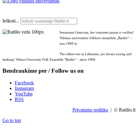
Ieškoti...
Seniausias Lietuvoje, bet visuomet jaunas ir veržlus!
Vilniaus universiteto folkloro ansamblis „Ratilio“ –
nuo 1968 m.
The oldest one in Lithuania, yet always young and
dashing! Vilnius University Folk Ensemble "Ratilio" – since 1968.
Bendraukime per / Follow us on
Facebook
Instagram
YouTube
RSS
Privatumo politika
| © Ratilio.lt
Go to top