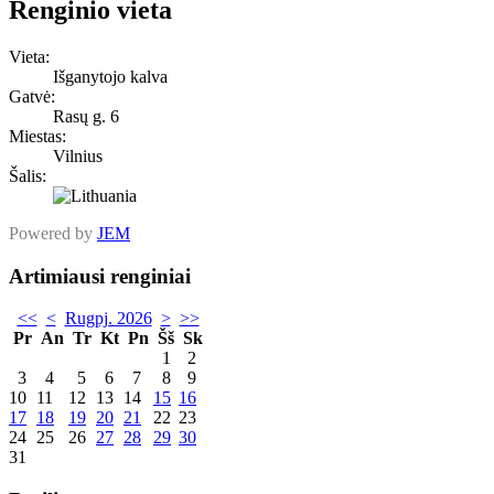
Renginio vieta
Vieta:
Išganytojo kalva
Gatvė:
Rasų g. 6
Miestas:
Vilnius
Šalis:
Powered by
JEM
Artimiausi renginiai
<<
<
Rugpj. 2026
>
>>
Pr
An
Tr
Kt
Pn
Šš
Sk
1
2
3
4
5
6
7
8
9
10
11
12
13
14
15
16
17
18
19
20
21
22
23
24
25
26
27
28
29
30
31