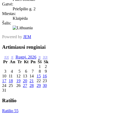
Gatvė:
Priešpilio g. 2
Miestas:
Klaipėda
Šalis:
Powered by
JEM
Artimiausi renginiai
<<
<
Rugpj. 2026
>
>>
Pr
An
Tr
Kt
Pn
Šš
Sk
1
2
3
4
5
6
7
8
9
10
11
12
13
14
15
16
17
18
19
20
21
22
23
24
25
26
27
28
29
30
31
Ratilio
Ratilio 55