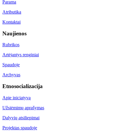
Parama
Atributika
Kontaktai
Naujienos
Rubrikos
Artėjantys renginiai
Spaudoje
Archyvas
Etnosocializacija
Apie iniciatyvą
Užsiėmimų aprašymas
Dalyvių atsiliepimai
Projektas spaudoje