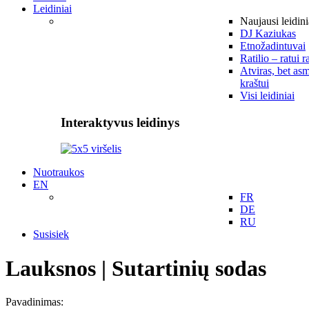
Leidiniai
Naujausi leidini
DJ Kaziukas
Etnožadintuvai
Ratilio – ratui r
Atviras, bet asm
kraštui
Visi leidiniai
Interaktyvus leidinys
Nuotraukos
EN
FR
DE
RU
Susisiek
Lauksnos | Sutartinių sodas
Pavadinimas: