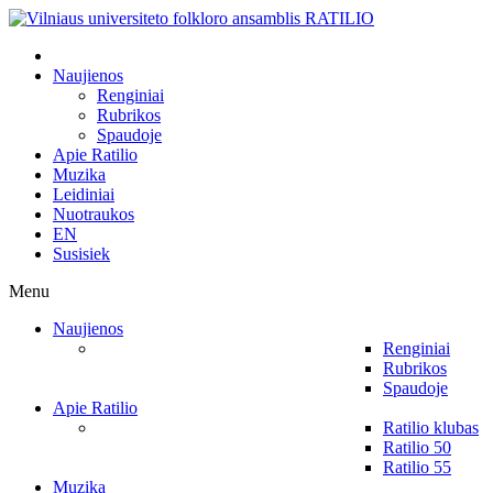
Naujienos
Renginiai
Rubrikos
Spaudoje
Apie Ratilio
Muzika
Leidiniai
Nuotraukos
EN
Susisiek
Menu
Naujienos
Renginiai
Rubrikos
Spaudoje
Apie Ratilio
Ratilio klubas
Ratilio 50
Ratilio 55
Muzika