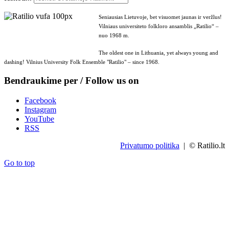
Seniausias Lietuvoje, bet visuomet jaunas ir veržlus!
Vilniaus universiteto folkloro ansamblis „Ratilio“ –
nuo 1968 m.
The oldest one in Lithuania, yet always young and
dashing! Vilnius University Folk Ensemble "Ratilio" – since 1968.
Bendraukime per / Follow us on
Facebook
Instagram
YouTube
RSS
Privatumo politika
| © Ratilio.lt
Go to top