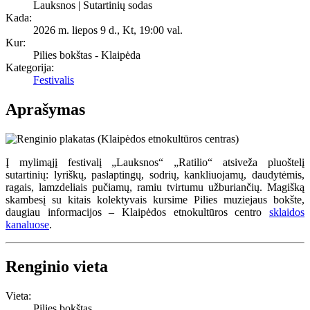
Lauksnos | Sutartinių sodas
Kada:
2026 m. liepos 9 d., Kt
,
19:00 val.
Kur:
Pilies bokštas - Klaipėda
Kategorija:
Festivalis
Aprašymas
Į mylimąjį festivalį „Lauksnos“ „Ratilio“ atsiveža pluoštelį
sutartinių: lyriškų, paslaptingų, sodrių, kankliuojamų, daudytėmis,
ragais, lamzdeliais pučiamų, ramiu tvirtumu užburiančių. Magišką
skambesį su kitais kolektyvais kursime Pilies muziejaus bokšte,
daugiau informacijos – Klaipėdos etnokultūros centro
sklaidos
kanaluose
.
Renginio vieta
Vieta:
Pilies bokštas