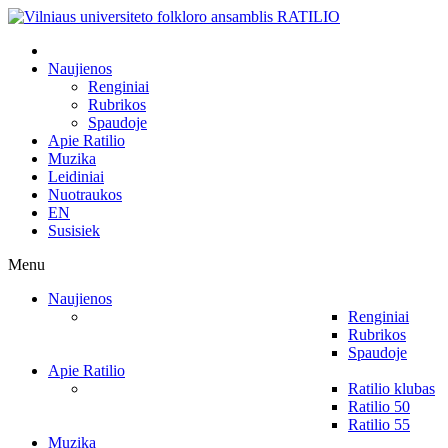
Naujienos
Renginiai
Rubrikos
Spaudoje
Apie Ratilio
Muzika
Leidiniai
Nuotraukos
EN
Susisiek
Menu
Naujienos
Renginiai
Rubrikos
Spaudoje
Apie Ratilio
Ratilio klubas
Ratilio 50
Ratilio 55
Muzika