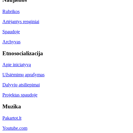
Rubrikos
Artėjantys renginiai
Spaudoje
Archyvas
Etnosocializacija
Apie iniciatyvą
Užsiėmimų aprašymas
Dalyvių atsiliepimai
Projektas spaudoje
Muzika
Pakartot.lt
Youtube.com