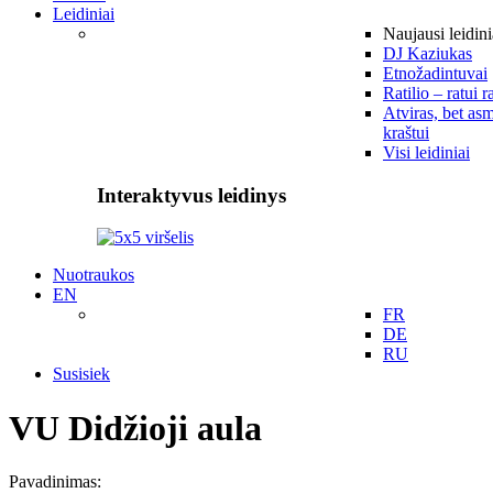
Leidiniai
Naujausi leidini
DJ Kaziukas
Etnožadintuvai
Ratilio – ratui r
Atviras, bet asm
kraštui
Visi leidiniai
Interaktyvus leidinys
Nuotraukos
EN
FR
DE
RU
Susisiek
VU Didžioji aula
Pavadinimas: