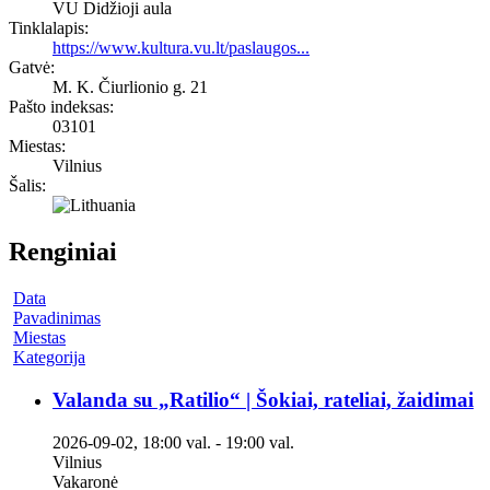
VU Didžioji aula
Tinklalapis:
https://www.kultura.vu.lt/paslaugos...
Gatvė:
M. K. Čiurlionio g. 21
Pašto indeksas:
03101
Miestas:
Vilnius
Šalis:
Renginiai
Data
Pavadinimas
Miestas
Kategorija
Valanda su „Ratilio“ | Šokiai, rateliai, žaidimai
2026-09-02
,
18:00 val.
-
19:00 val.
Vilnius
Vakaronė