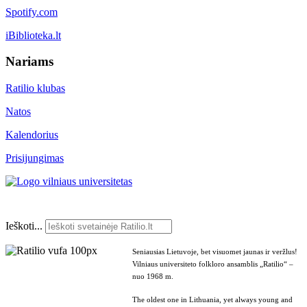
Spotify.com
iBiblioteka.lt
Nariams
Ratilio klubas
Natos
Kalendorius
Prisijungimas
Ieškoti...
Seniausias Lietuvoje, bet visuomet jaunas ir veržlus!
Vilniaus universiteto folkloro ansamblis „Ratilio“ –
nuo 1968 m.
The oldest one in Lithuania, yet always young and