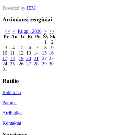
Powered by
JEM
Artimiausi renginiai
<<
<
Rugpj. 2026
>
>>
Pr
An
Tr
Kt
Pn
Šš
Sk
1
2
3
4
5
6
7
8
9
10
11
12
13
14
15
16
17
18
19
20
21
22
23
24
25
26
27
28
29
30
31
Ratilio
Ratilio 55
Parama
Atributika
Kontaktai
Naujienos