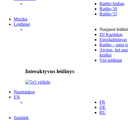
Ratilio klubas
Ratilio 50
Ratilio 55
Muzika
Leidiniai
Naujausi leidini
DJ Kaziukas
Etnožadintuvai
Ratilio – ratui r
Atviras, bet asm
kraštui
Visi leidiniai
Interaktyvus leidinys
Nuotraukos
EN
FR
DE
RU
Susisiek