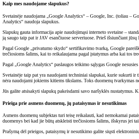
Kaip mes naudojame slapukus?
Svetainėje naudojama „Google Analytics“ – Google, Inc. (toliau – Goog
Analytics“ naudoja slapukus.
Slapukų gauta informacija apie naudojimąsi interneto svetaine – stand
ją saugo taip pat ir JAV esančiuose serveriuose. Prieš išsiunčiant jūsų
Pagal Google „privatumo skydo“ sertifikavimo tvarką, Google pareiški
trečiosioms šalims, kai to reikalaujama pagal įstatymus arba kai tos tr
Pagal „Google Analytics“ paslaugos teikimo sąlygas Google nesusies 
Svetainėje taip pat yra naudojami techniniai slapukai, kurie sukurti ir
nėra naudojami jokiems kitiems tikslams. Toks duomenų tvarkymas neleidž
Jūs galite atsisakyti slapukų pakeisdami savo naršyklės nustatymus. Ka
Prieiga prie asmens duomenų, jų pataisymas ir nesutikimas
Asmens duomenų subjektas turi teisę reikalauti, kad nemokamai patai
duomenys bei kad jie būtų atskleisti trečiosioms šalims, išskyrus jei t
Prašymą dėl prieigos, pataisymų ir nesutikimo galite siųsti elektronin