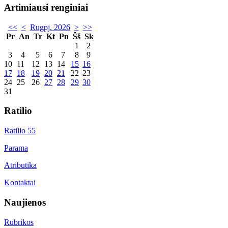
Artimiausi renginiai
<<
<
Rugpj. 2026
>
>>
Pr
An
Tr
Kt
Pn
Šš
Sk
1
2
3
4
5
6
7
8
9
10
11
12
13
14
15
16
17
18
19
20
21
22
23
24
25
26
27
28
29
30
31
Ratilio
Ratilio 55
Parama
Atributika
Kontaktai
Naujienos
Rubrikos