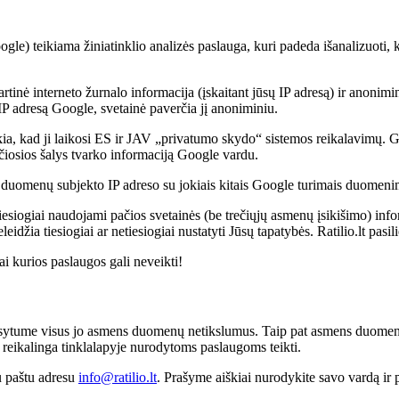
le) teikiama žiniatinklio analizės paslauga, kuri padeda išanalizuoti, 
artinė interneto žurnalo informacija (įskaitant jūsų IP adresą) ir anoni
 IP adresą Google, svetainė paverčia jį anoniminiu.
a, kad ji laikosi ES ir JAV „privatumo skydo“ sistemos reikalavimų. G
ečiosios šalys tvarko informaciją Google vardu.
duomenų subjekto IP adreso su jokiais kitais Google turimais duomeni
 tiesiogiai naudojami pačios svetainės (be trečiųjų asmenų įsikišimo) inf
ia tiesiogiai ar netiesiogiai nustatyti Jūsų tapatybės. Ratilio.lt pasili
i kurios paslaugos gali neveikti!
sytume visus jo asmens duomenų netikslumus. Taip pat asmens duomenų s
ai reikalinga tinklalapyje nurodytoms paslaugoms teikti.
iu paštu adresu
info@ratilio.lt
. Prašyme aiškiai nurodykite savo vardą ir 