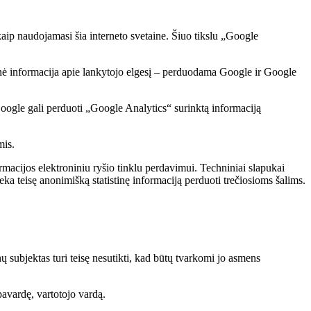
kaip naudojamasi šia interneto svetaine. Šiuo tikslu „Google
minė informacija apie lankytojo elgesį – perduodama Google ir Google
oogle gali perduoti „Google Analytics“ surinktą informaciją
mis.
ormacijos elektroniniu ryšio tinklu perdavimui. Techniniai slapukai
eka teisę anonimišką statistinę informaciją perduoti trečiosioms šalims.
ubjektas turi teisę nesutikti, kad būtų tvarkomi jo asmens
pavardę, vartotojo vardą.