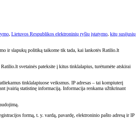
atymo
,
Lietuvos Respublikos elektroninių ryšių įstatymo
,
kitų susijusių
o ir slapukų politiką taikome tik tada, kai lankotės Ratilio.lt
tilio.lt svetainės pateksite į kitus tinklalapius, turėtumėte atskirai
atliekamus tinklalapiuose veiksmus. IP adresas – tai kompiuterį
nt įvairią statistinę informaciją. Informacija renkama užtikrinant
naudojimą.
istracijos formą, t. y. vardą, pavardę, elektroninio pašto adresą ir IP