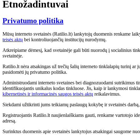
Etnožadintuvai
Privatumo politika
Mūsų interneto svetainės (Ratilio.lt) lankytojų duomenis renkame lai
teisės aktų
bei kontroliuojančių institucijų nurodymų.
Atkreipiame dėmesį, kad svetainėje gali būti nuorodų į socialinius tinkl
svetainėje.
Ratilio.lt nėra atsakingas už trečių šalių interneto tinklalapių turinį a
pasidomėti jų privatumo politika.
Administruodami interneto svetaines bei diagnozuodami sutrikimus tink
identifikuojantis unikalus kodas tinkluose. Jis, kaip ir lankymosi tink
kibernetinės ir informacinės saugos teisės aktų
reikalavimus.
Siekdami užtikrinti jums teikiamų paslaugų kokybę ir svetainės darb
Registruojantis Ratilio.lt naujienlaiškiams gauti, renkame vartotojo ide
adresą.
Surinktus duomenis apie svetainės lankytojus atsakingai saugome nuo 