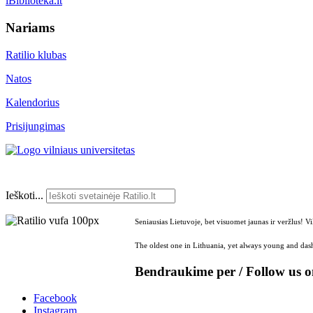
iBiblioteka.lt
Nariams
Ratilio klubas
Natos
Kalendorius
Prisijungimas
Ieškoti...
Seniausias Lietuvoje, bet visuomet jaunas ir veržlus! V
The oldest one in Lithuania, yet always young and dash
Bendraukime per / Follow us 
Facebook
Instagram