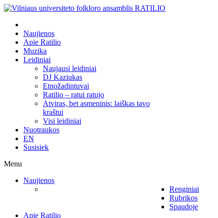
Naujienos
Apie Ratilio
Muzika
Leidiniai
Naujausi leidiniai
DJ Kaziukas
Etnožadintuvai
Ratilio – ratui ratujo
Atviras, bet asmeninis: laiškas tavo
kraštui
Visi leidiniai
Nuotraukos
EN
Susisiek
Menu
Naujienos
Renginiai
Rubrikos
Spaudoje
Apie Ratilio