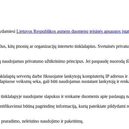
kydamiesi
Lietuvos Respublikos asmens duomenų teisinės apsaugos įst
us, kitų įmonių ar organizacijų interneto tinklalapius. Svetainės privatum
r jų naudojamus privatumo užtikrinimo principus. Jei paspaudę nuorodą iš Ra
lalapių serverių darbe fiksuojame lankytojų kompiuterių IP adresus ir 
lalapiuose veiksmų seka, gali būti naudojamas nustatant lankytoją ir renka
ą, tinklalapyje naudojame slapukus ir renkame duomenis apie paslaugų 
ntifikavimui būtiną pagrindinę informaciją, kurią pateikiate pildydami reg
praradimo, neleistino naudojimo ir pakeitimų.