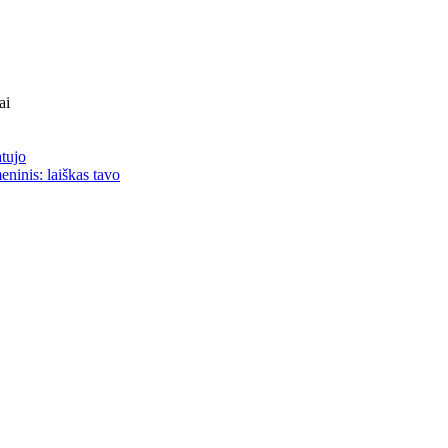
ai
atujo
eninis: laiškas tavo