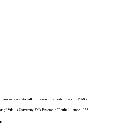
ilniaus universiteto folkloro ansamblis „Ratilio“ – nuo 1968 m.
ing! Vilnius University Folk Ensemble "Ratilio" – since 1968.
on