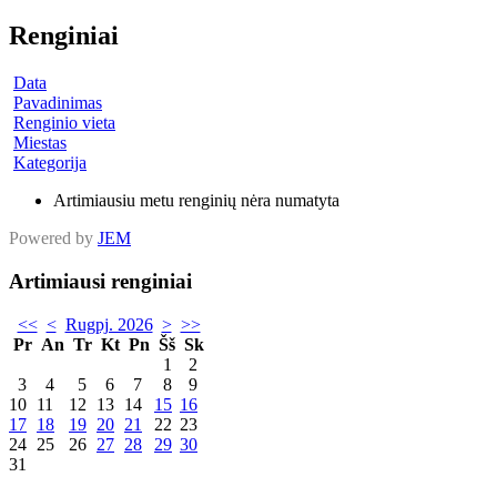
Renginiai
Data
Pavadinimas
Renginio vieta
Miestas
Kategorija
Artimiausiu metu renginių nėra numatyta
Powered by
JEM
Artimiausi renginiai
<<
<
Rugpj. 2026
>
>>
Pr
An
Tr
Kt
Pn
Šš
Sk
1
2
3
4
5
6
7
8
9
10
11
12
13
14
15
16
17
18
19
20
21
22
23
24
25
26
27
28
29
30
31