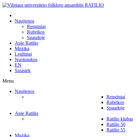
Naujienos
Renginiai
Rubrikos
Spaudoje
Apie Ratilio
Muzika
Leidiniai
Nuotraukos
EN
Susisiek
Menu
Naujienos
Renginiai
Rubrikos
Spaudoje
Apie Ratilio
Ratilio klubas
Ratilio 50
Ratilio 55
Muzika