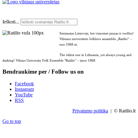
Ieškoti...
Seniausias Lietuvoje, bet visuomet jaunas ir veržlus!
Vilniaus universiteto folkloro ansamblis „Ratilio“ –
nuo 1968 m.
The oldest one in Lithuania, yet always young and
dashing! Vilnius University Folk Ensemble "Ratilio" – since 1968.
Bendraukime per / Follow us on
Facebook
Instagram
YouTube
RSS
Privatumo politika
| © Ratilio.lt
Go to top