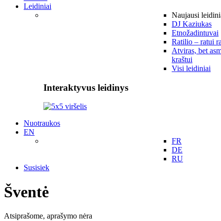
Leidiniai
Naujausi leidini
DJ Kaziukas
Etnožadintuvai
Ratilio – ratui r
Atviras, bet asm
kraštui
Visi leidiniai
Interaktyvus leidinys
Nuotraukos
EN
FR
DE
RU
Susisiek
Šventė
Atsiprašome, aprašymo nėra