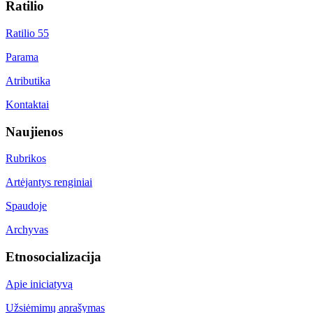
Ratilio
Ratilio 55
Parama
Atributika
Kontaktai
Naujienos
Rubrikos
Artėjantys renginiai
Spaudoje
Archyvas
Etnosocializacija
Apie iniciatyvą
Užsiėmimų aprašymas