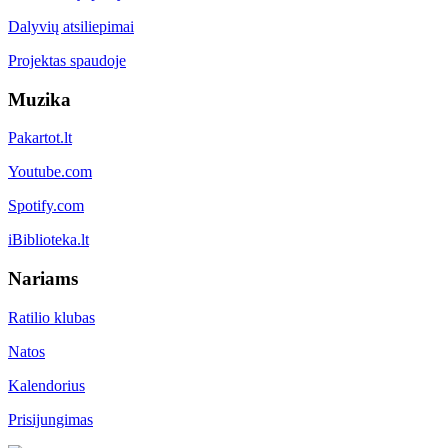
Dalyvių atsiliepimai
Projektas spaudoje
Muzika
Pakartot.lt
Youtube.com
Spotify.com
iBiblioteka.lt
Nariams
Ratilio klubas
Natos
Kalendorius
Prisijungimas