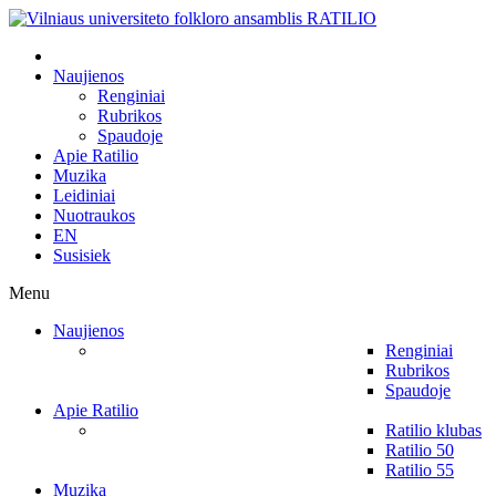
Naujienos
Renginiai
Rubrikos
Spaudoje
Apie Ratilio
Muzika
Leidiniai
Nuotraukos
EN
Susisiek
Menu
Naujienos
Renginiai
Rubrikos
Spaudoje
Apie Ratilio
Ratilio klubas
Ratilio 50
Ratilio 55
Muzika