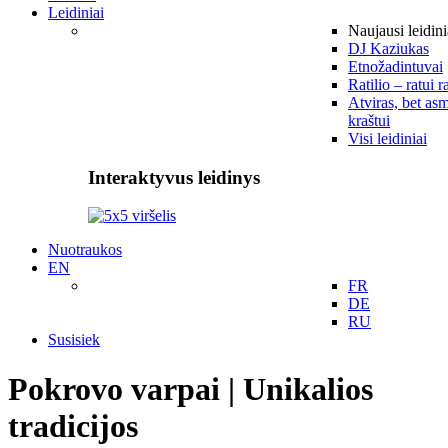
Leidiniai
Naujausi leidini
DJ Kaziukas
Etnožadintuvai
Ratilio – ratui r
Atviras, bet asm
kraštui
Visi leidiniai
Interaktyvus leidinys
Nuotraukos
EN
FR
DE
RU
Susisiek
Pokrovo varpai | Unikalios
tradicijos