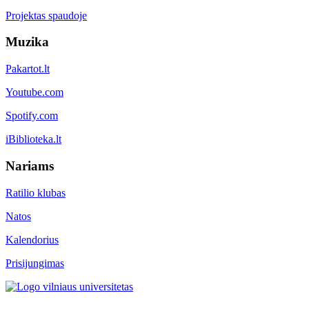
Projektas spaudoje
Muzika
Pakartot.lt
Youtube.com
Spotify.com
iBiblioteka.lt
Nariams
Ratilio klubas
Natos
Kalendorius
Prisijungimas