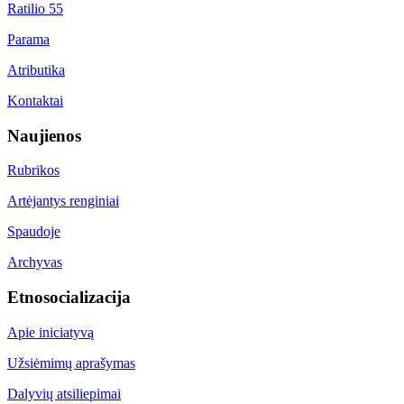
Ratilio 55
Parama
Atributika
Kontaktai
Naujienos
Rubrikos
Artėjantys renginiai
Spaudoje
Archyvas
Etnosocializacija
Apie iniciatyvą
Užsiėmimų aprašymas
Dalyvių atsiliepimai