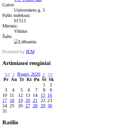
Gatvė:
Universiteto g. 3
Pašto indeksas:
01513
Miestas:
Vilnius
Šalis:
Powered by
JEM
Artimiausi renginiai
<<
<
Rugpj. 2026
>
>>
Pr
An
Tr
Kt
Pn
Šš
Sk
1
2
3
4
5
6
7
8
9
10
11
12
13
14
15
16
17
18
19
20
21
22
23
24
25
26
27
28
29
30
31
Ratilio