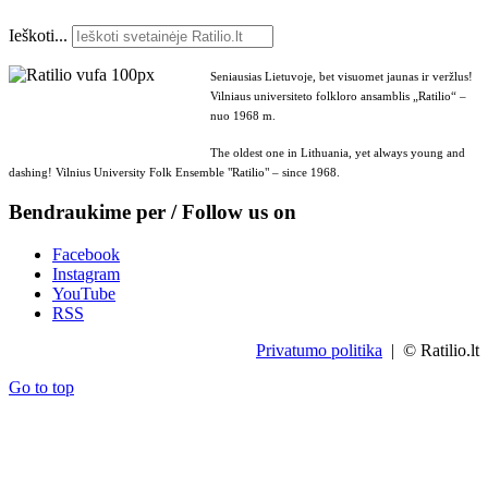
Ieškoti...
Seniausias Lietuvoje, bet visuomet jaunas ir veržlus!
Vilniaus universiteto folkloro ansamblis „Ratilio“ –
nuo 1968 m.
The oldest one in Lithuania, yet always young and
dashing! Vilnius University Folk Ensemble "Ratilio" – since 1968.
Bendraukime per / Follow us on
Facebook
Instagram
YouTube
RSS
Privatumo politika
| © Ratilio.lt
Go to top