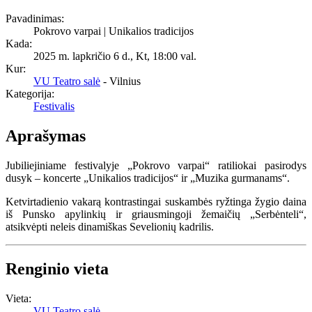
Pavadinimas:
Pokrovo varpai | Unikalios tradicijos
Kada:
2025 m. lapkričio 6 d., Kt
,
18:00 val.
Kur:
VU Teatro salė
- Vilnius
Kategorija:
Festivalis
Aprašymas
Jubiliejiniame festivalyje „Pokrovo varpai“ ratiliokai pasirodys
dusyk – koncerte „Unikalios tradicijos“ ir „Muzika gurmanams“.
Ketvirtadienio vakarą kontrastingai suskambės ryžtinga žygio daina
iš Punsko apylinkių ir griausmingoji žemaičių „Serbėnteli“,
atsikvėpti neleis dinamiškas Sevelionių kadrilis.
Renginio vieta
Vieta:
VU Teatro salė