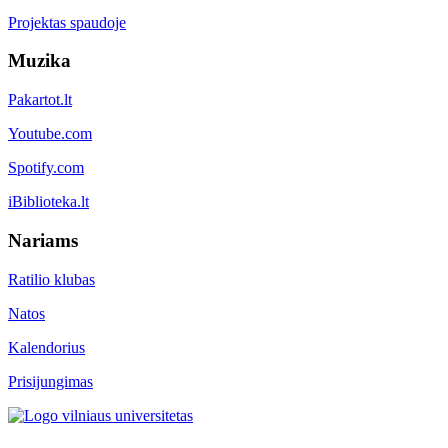
Projektas spaudoje
Muzika
Pakartot.lt
Youtube.com
Spotify.com
iBiblioteka.lt
Nariams
Ratilio klubas
Natos
Kalendorius
Prisijungimas