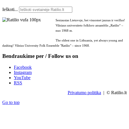
Ieškoti...
Seniausias Lietuvoje, bet visuomet jaunas ir veržlus!
Vilniaus universiteto folkloro ansamblis „Ratilio“ –
nuo 1968 m.
The oldest one in Lithuania, yet always young and
dashing! Vilnius University Folk Ensemble "Ratilio" – since 1968.
Bendraukime per / Follow us on
Facebook
Instagram
YouTube
RSS
Privatumo politika
| © Ratilio.lt
Go to top