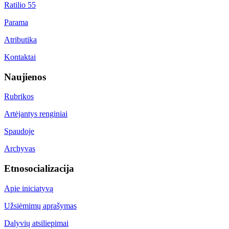
Ratilio 55
Parama
Atributika
Kontaktai
Naujienos
Rubrikos
Artėjantys renginiai
Spaudoje
Archyvas
Etnosocializacija
Apie iniciatyvą
Užsiėmimų aprašymas
Dalyvių atsiliepimai