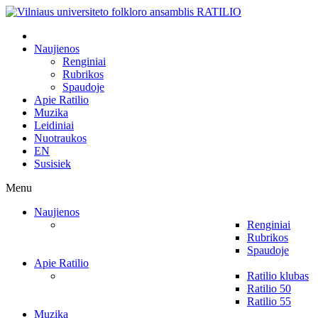
Naujienos
Renginiai
Rubrikos
Spaudoje
Apie Ratilio
Muzika
Leidiniai
Nuotraukos
EN
Susisiek
Menu
Naujienos
Renginiai
Rubrikos
Spaudoje
Apie Ratilio
Ratilio klubas
Ratilio 50
Ratilio 55
Muzika