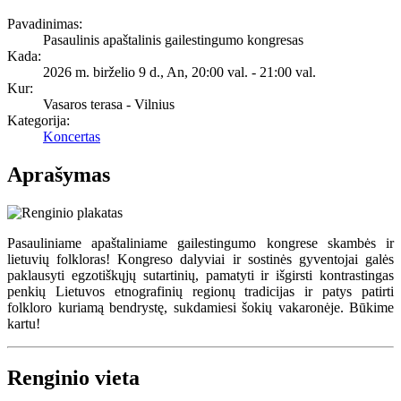
Pavadinimas:
Pasaulinis apaštalinis gailestingumo kongresas
Kada:
2026 m. birželio 9 d., An
,
20:00 val.
-
21:00 val.
Kur:
Vasaros terasa - Vilnius
Kategorija:
Koncertas
Aprašymas
Pasauliniame apaštaliniame gailestingumo kongrese skambės ir
lietuvių folkloras! Kongreso dalyviai ir sostinės gyventojai galės
paklausyti egzotiškųjų sutartinių, pamatyti ir išgirsti kontrastingas
penkių Lietuvos etnografinių regionų tradicijas ir patys patirti
folkloro kuriamą bendrystę, sukdamiesi šokių vakaronėje. Būkime
kartu!
Renginio vieta