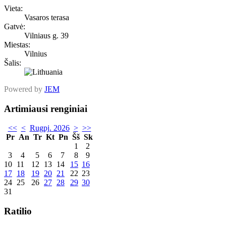
Vieta:
Vasaros terasa
Gatvė:
Vilniaus g. 39
Miestas:
Vilnius
Šalis:
Powered by
JEM
Artimiausi renginiai
<<
<
Rugpj. 2026
>
>>
Pr
An
Tr
Kt
Pn
Šš
Sk
1
2
3
4
5
6
7
8
9
10
11
12
13
14
15
16
17
18
19
20
21
22
23
24
25
26
27
28
29
30
31
Ratilio