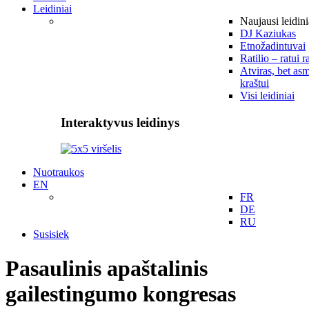
Leidiniai
Naujausi leidini
DJ Kaziukas
Etnožadintuvai
Ratilio – ratui r
Atviras, bet asm
kraštui
Visi leidiniai
Interaktyvus leidinys
Nuotraukos
EN
FR
DE
RU
Susisiek
Pasaulinis apaštalinis
gailestingumo kongresas