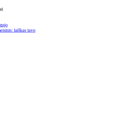
ai
atujo
eninis: laiškas tavo