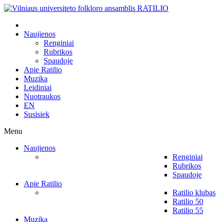
Naujienos
Renginiai
Rubrikos
Spaudoje
Apie Ratilio
Muzika
Leidiniai
Nuotraukos
EN
Susisiek
Menu
Naujienos
Renginiai
Rubrikos
Spaudoje
Apie Ratilio
Ratilio klubas
Ratilio 50
Ratilio 55
Muzika