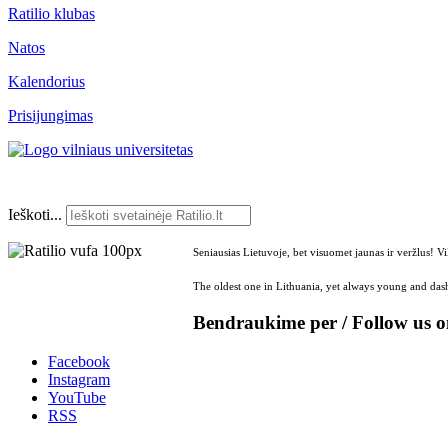
Ratilio klubas
Natos
Kalendorius
Prisijungimas
Ieškoti...
Seniausias Lietuvoje, bet visuomet jaunas ir veržlus! V
The oldest one in Lithuania, yet always young and dash
Bendraukime per / Follow us 
Facebook
Instagram
YouTube
RSS