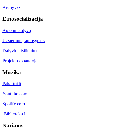
Archyvas
Etnosocializacija
Apie iniciatyvą
Užsiėmimų aprašymas
Dalyvių atsiliepimai
Projektas spaudoje
Muzika
Pakartot.lt
Youtube.com
Spotify.com
iBiblioteka.lt
Nariams