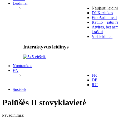
Leidiniai
Naujausi leidini
DJ Kaziukas
Etnožadintuvai
Ratilio – ratui r
Atviras, bet asm
kraštui
Visi leidiniai
Interaktyvus leidinys
Nuotraukos
EN
FR
DE
RU
Susisiek
Palūšės II stovyklavietė
Pavadinimas: