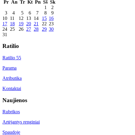
Pr
An
Tr
Kt
Pn
Šš
Sk
1
2
3
4
5
6
7
8
9
10
11
12
13
14
15
16
17
18
19
20
21
22
23
24
25
26
27
28
29
30
31
Ratilio
Ratilio 55
Parama
Atributika
Kontaktai
Naujienos
Rubrikos
Artėjantys renginiai
Spaudoje