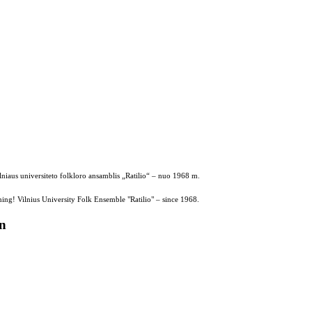
ilniaus universiteto folkloro ansamblis „Ratilio“ – nuo 1968 m.
ing! Vilnius University Folk Ensemble "Ratilio" – since 1968.
on