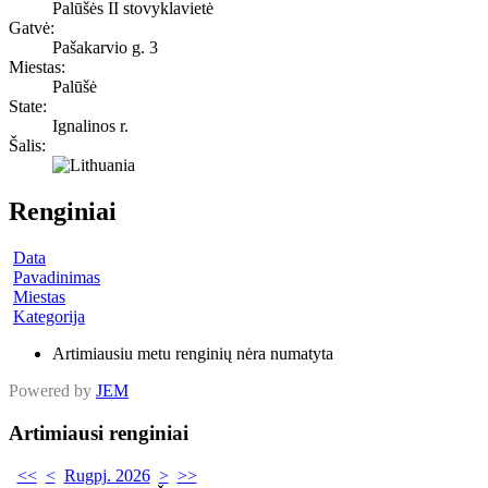
Palūšės II stovyklavietė
Gatvė:
Pašakarvio g. 3
Miestas:
Palūšė
State:
Ignalinos r.
Šalis:
Renginiai
Data
Pavadinimas
Miestas
Kategorija
Artimiausiu metu renginių nėra numatyta
Powered by
JEM
Artimiausi renginiai
<<
<
Rugpj. 2026
>
>>