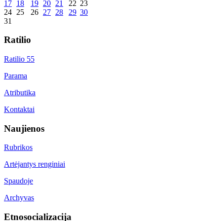
17
18
19
20
21
22
23
24
25
26
27
28
29
30
31
Ratilio
Ratilio 55
Parama
Atributika
Kontaktai
Naujienos
Rubrikos
Artėjantys renginiai
Spaudoje
Archyvas
Etnosocializacija