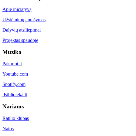
Apie iniciatyvą
Užsiėmimų aprašymas
Dalyvių atsiliepimai
Projektas spaudoje
Muzika
Pakartot.lt
Youtube.com
Spotify.com
iBiblioteka.lt
Nariams
Ratilio klubas
Natos