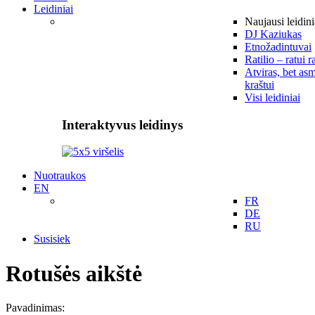
Leidiniai
Naujausi leidini
DJ Kaziukas
Etnožadintuvai
Ratilio – ratui r
Atviras, bet asm
kraštui
Visi leidiniai
Interaktyvus leidinys
Nuotraukos
EN
FR
DE
RU
Susisiek
Rotušės aikštė
Pavadinimas: