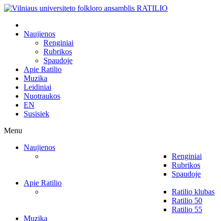
Naujienos
Renginiai
Rubrikos
Spaudoje
Apie Ratilio
Muzika
Leidiniai
Nuotraukos
EN
Susisiek
Menu
Naujienos
Renginiai
Rubrikos
Spaudoje
Apie Ratilio
Ratilio klubas
Ratilio 50
Ratilio 55
Muzika