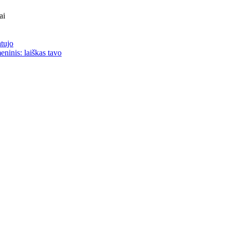
ai
atujo
eninis: laiškas tavo