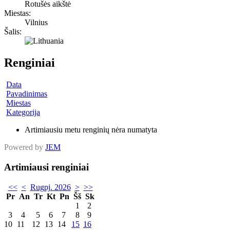
Rotušės aikštė
Miestas:
Vilnius
Šalis:
Renginiai
Data
Pavadinimas
Miestas
Kategorija
Artimiausiu metu renginių nėra numatyta
Powered by
JEM
Artimiausi renginiai
<<
<
Rugpj. 2026
>
>>
Pr
An
Tr
Kt
Pn
Šš
Sk
1
2
3
4
5
6
7
8
9
10
11
12
13
14
15
16