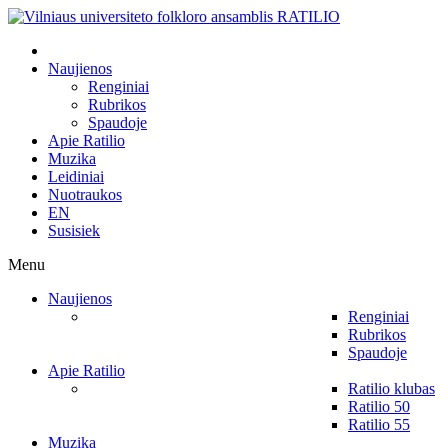
Naujienos
Renginiai
Rubrikos
Spaudoje
Apie Ratilio
Muzika
Leidiniai
Nuotraukos
EN
Susisiek
Menu
Naujienos
Renginiai
Rubrikos
Spaudoje
Apie Ratilio
Ratilio klubas
Ratilio 50
Ratilio 55
Muzika