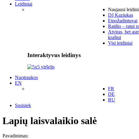
Leidiniai
Naujausi leidini
DJ Kaziukas
Etnožadintuvai
Ratilio – ratui r
Atviras, bet asm
kraštui
Visi leidiniai
Interaktyvus leidinys
Nuotraukos
EN
FR
DE
RU
Susisiek
Lapių laisvalaikio salė
Pavadinimas: