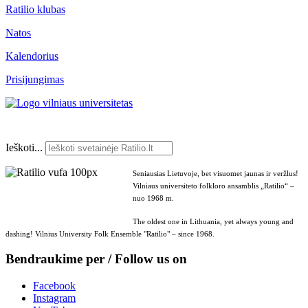
Ratilio klubas
Natos
Kalendorius
Prisijungimas
Ieškoti...
Seniausias Lietuvoje, bet visuomet jaunas ir veržlus!
Vilniaus universiteto folkloro ansamblis „Ratilio“ –
nuo 1968 m.
The oldest one in Lithuania, yet always young and
dashing! Vilnius University Folk Ensemble "Ratilio" – since 1968.
Bendraukime per / Follow us on
Facebook
Instagram