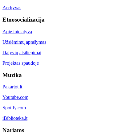
Archyvas
Etnosocializacija
Apie iniciatyvą
Užsiėmimų aprašymas
Dalyvių atsiliepimai
Projektas spaudoje
Muzika
Pakartot.lt
Youtube.com
Spotify.com
iBiblioteka.lt
Nariams