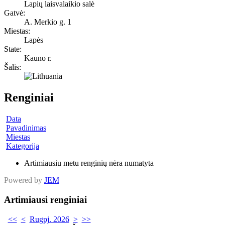
Lapių laisvalaikio salė
Gatvė:
A. Merkio g. 1
Miestas:
Lapės
State:
Kauno r.
Šalis:
Renginiai
Data
Pavadinimas
Miestas
Kategorija
Artimiausiu metu renginių nėra numatyta
Powered by
JEM
Artimiausi renginiai
<<
<
Rugpj. 2026
>
>>