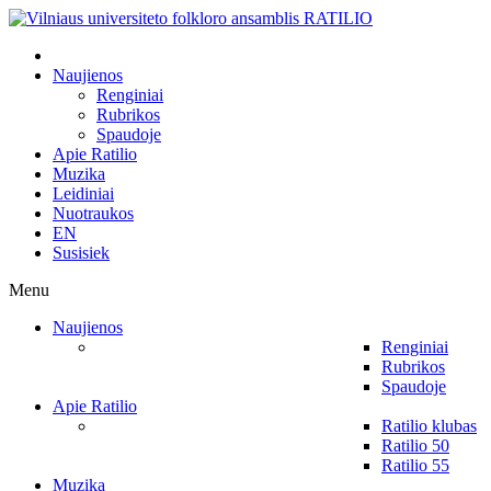
Naujienos
Renginiai
Rubrikos
Spaudoje
Apie Ratilio
Muzika
Leidiniai
Nuotraukos
EN
Susisiek
Menu
Naujienos
Renginiai
Rubrikos
Spaudoje
Apie Ratilio
Ratilio klubas
Ratilio 50
Ratilio 55
Muzika