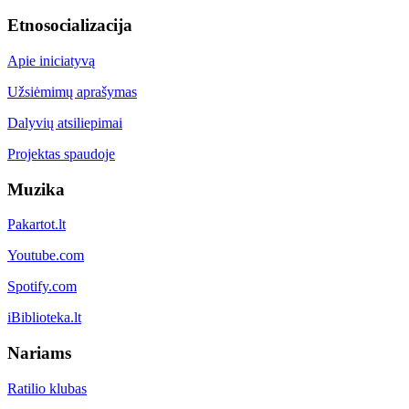
Etnosocializacija
Apie iniciatyvą
Užsiėmimų aprašymas
Dalyvių atsiliepimai
Projektas spaudoje
Muzika
Pakartot.lt
Youtube.com
Spotify.com
iBiblioteka.lt
Nariams
Ratilio klubas