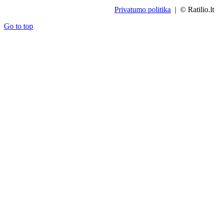
Privatumo politika
| © Ratilio.lt
Go to top