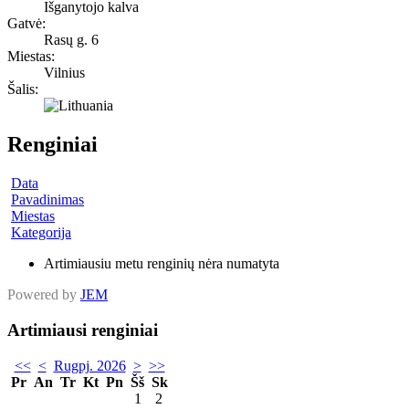
Išganytojo kalva
Gatvė:
Rasų g. 6
Miestas:
Vilnius
Šalis:
Renginiai
Data
Pavadinimas
Miestas
Kategorija
Artimiausiu metu renginių nėra numatyta
Powered by
JEM
Artimiausi renginiai
<<
<
Rugpj. 2026
>
>>
Pr
An
Tr
Kt
Pn
Šš
Sk
1
2