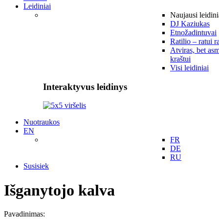
Leidiniai
Naujausi leidini
DJ Kaziukas
Etnožadintuvai
Ratilio – ratui r
Atviras, bet asm
kraštui
Visi leidiniai
Interaktyvus leidinys
Nuotraukos
EN
FR
DE
RU
Susisiek
Išganytojo kalva
Pavadinimas: