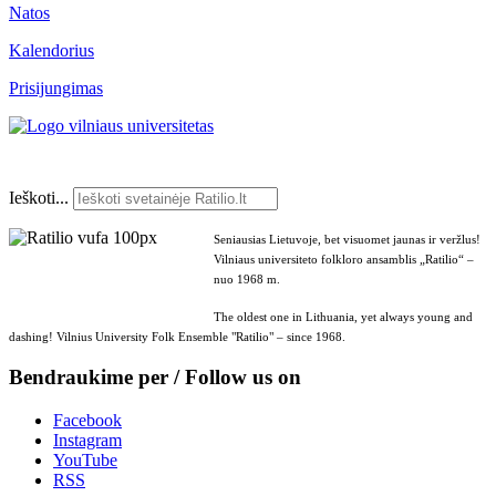
Natos
Kalendorius
Prisijungimas
Ieškoti...
Seniausias Lietuvoje, bet visuomet jaunas ir veržlus!
Vilniaus universiteto folkloro ansamblis „Ratilio“ –
nuo 1968 m.
The oldest one in Lithuania, yet always young and
dashing! Vilnius University Folk Ensemble "Ratilio" – since 1968.
Bendraukime per / Follow us on
Facebook
Instagram
YouTube
RSS