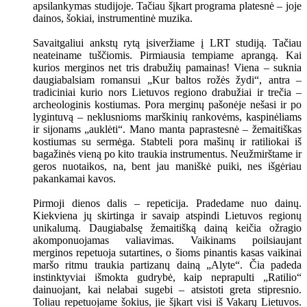
apsilankymas studijoje. Tačiau šįkart programa platesnė – joje
dainos, šokiai, instrumentinė muzika.
Savaitgaliui ankstų rytą įsiveržiame į LRT studiją. Tačiau
neateiname tuščiomis. Pirmiausia tempiame aprangą. Kai
kurios merginos net tris drabužių pamainas! Viena – suknia
daugiabalsiam romansui „Kur baltos rožės žydi“, antra –
tradiciniai kurio nors Lietuvos regiono drabužiai ir trečia –
archeologinis kostiumas. Pora merginų pašonėje nešasi ir po
lygintuvą – neklusnioms marškinių rankovėms, kaspinėliams
ir sijonams „auklėti“. Mano manta paprastesnė – žemaitiškas
kostiumas su sermėga. Stabteli pora mašinų ir ratiliokai iš
bagažinės vieną po kito traukia instrumentus. Neužmirštame ir
geros nuotaikos, na, bent jau maniškė puiki, nes išgėriau
pakankamai kavos.
Pirmoji dienos dalis – repeticija. Pradedame nuo dainų.
Kiekviena jų skirtinga ir savaip atspindi Lietuvos regionų
unikalumą. Daugiabalsę žemaitišką dainą keičia ožragio
akomponuojamas valiavimas. Vaikinams poilsiaujant
merginos repetuoja sutartines, o šioms pinantis kasas vaikinai
maršo ritmu traukia partizanų dainą „Alyte“. Čia padeda
instinktyviai išmokta gudrybė, kaip neprapulti „Ratilio“
dainuojant, kai nelabai sugebi – atsistoti greta stipresnio.
Toliau repetuojame šokius, jie šįkart visi iš Vakarų Lietuvos.