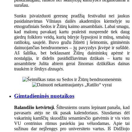
surašau.
Sunku įsivaizduoti geresnę pradžią festivaliui nei jaukus
pasidainavimas Vilniaus dailės akademijos kiemelyje su
etnografiniais Sedos ir Žiūrų kaimo ansambliais. Labai smagu,
kad malonų pavakarį kartu praleisti nusprendė tiek daug
giedrų folkloro veidų, kurių būryje šypsojosi ir mūsų, smalsių
ratiliokų, saujelė. Buvo gražu žiūrėti į šeimomis, giminėmis
dainuojančias bendruomenes – jų pavyzdys įkvėpė ir sušildė.
Aš šališka, bet beklausant Žiūrų dainininkų apėmė ir
nostalgija, ir didelis pasididžiavimas dzūkais – kartu su
ansambliete Julita abiem gerai žinomas dzūkiškas dainas
traukėm ir
širdzys dzaugės
.
Gimtadieninės nuotaikos
Balandžio ketvirtoji
. Šiltesniems orams lepinant panašu, kad
pavasaris atėjo ne tik pasak kalendoriaus. Siusdamas dėl
vakarinių kamščių skuodžiu senamiesčio gatvėmis ir vis vien
VU centrinius rūmus pasiekiu jau vėluodamas. Apie tai
sužinau dar neįžengęs pro universiteto vartus. Iš Didžiojo