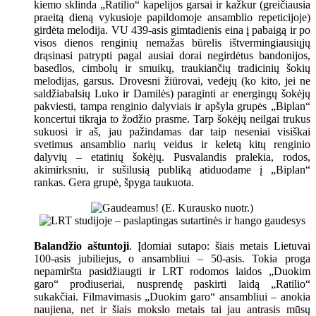
kiemo sklinda „Ratilio“ kapelijos garsai ir kažkur (greičiausia
praeitą dieną vykusioje papildomoje ansamblio repeticijoje)
girdėta melodija. VU 439-asis gimtadienis eina į pabaigą ir po
visos dienos renginių nemažas būrelis ištvermingiausiųjų
drąsinasi patrypti pagal ausiai dorai negirdėtus bandonijos,
basedlos, cimbolų ir smuikų, traukiančių tradicinių šokių
melodijas, garsus. Drovesni žiūrovai, vedėjų (ko kito, jei ne
saldžiabalsių Luko ir Damilės) paraginti ar energingų šokėjų
pakviesti, tampa renginio dalyviais ir apšyla grupės „Biplan“
koncertui tikrąja to žodžio prasme. Tarp šokėjų neilgai trukus
sukuosi ir aš, jau pažindamas dar taip neseniai visiškai
svetimus ansamblio narių veidus ir keletą kitų renginio
dalyvių – etatinių šokėjų. Pusvalandis pralekia, rodos,
akimirksniu, ir sušilusią publiką atiduodame į „Biplan“
rankas. Gera grupė, špyga taukuota.
Balandžio aštuntoji
. Įdomiai sutapo: šiais metais Lietuvai
100-asis jubiliejus, o ansambliui – 50-asis. Tokia proga
nepamiršta pasidžiaugti ir LRT rodomos laidos „Duokim
garo“ prodiuseriai, nusprendę paskirti laidą „Ratilio“
sukakčiai. Filmavimasis „Duokim garo“ ansambliui – anokia
naujiena, net ir šiais mokslo metais tai jau antrasis mūsų