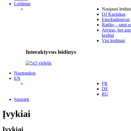
Leidiniai
Naujausi leidini
DJ Kaziukas
Etnožadintuvai
Ratilio – ratui r
Atviras, bet asm
kraštui
Visi leidiniai
Interaktyvus leidinys
Nuotraukos
EN
FR
DE
RU
Susisiek
Įvykiai
Įvykiai