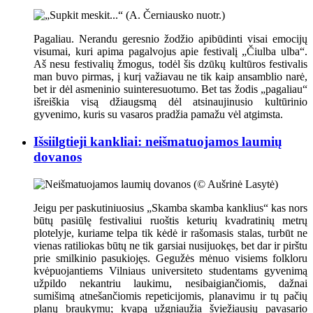
Pagaliau. Nerandu geresnio žodžio apibūdinti visai emocijų
visumai, kuri apima pagalvojus apie festivalį „Čiulba ulba“.
Aš nesu festivalių žmogus, todėl šis dzūkų kultūros festivalis
man buvo pirmas, į kurį važiavau ne tik kaip ansamblio narė,
bet ir dėl asmeninio suinteresuotumo. Bet tas žodis „pagaliau“
išreiškia visą džiaugsmą dėl atsinaujinusio kultūrinio
gyvenimo, kuris su vasaros pradžia pamažu vėl atgimsta.
Išsiilgtieji kankliai: neišmatuojamos laumių
dovanos
Jeigu per paskutiniuosius „Skamba skamba kanklius“ kas nors
būtų pasiūlę festivaliui ruoštis keturių kvadratinių metrų
plotelyje, kuriame telpa tik kėdė ir rašomasis stalas, turbūt ne
vienas ratiliokas būtų ne tik garsiai nusijuokęs, bet dar ir pirštu
prie smilkinio pasukiojęs. Gegužės mėnuo visiems folkloru
kvėpuojantiems Vilniaus universiteto studentams gyvenimą
užpildo nekantriu laukimu, nesibaigiančiomis, dažnai
sumišimą atnešančiomis repeticijomis, planavimu ir tų pačių
planų braukymu; kvapą užgniaužia šviežiausių pavasario