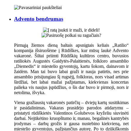
Advento bendrumas
Pirmąją žiemos dieną baltais apsnigtais keliais „Ratilio“
kompanija išsiruošėme į Rūdiškes, kur mūsų laukė Advento
vakaronė. Šiltai priimti Rūdiškių kultūros centro, buvusios
ratiliokės Augustės Gaidytės-Palaitienės, folkloro ansamblio
„Diemedis“ ir miestelio gyventojų, kartu šokom, dainavom ir
žaidėm. Man tai buvo labai graži ir nauja patirtis, nes prie
ansamblio prisijungiau šį rugsėjį, folkloras, nors visad artimas
širdžiai, bet labai mažai pažįstamas, kiekvienas koncertas
palieka vis naujus įspūdžius, o šis dar buvo ir pirmoji, nors ir
netolima, išvyka.
Viena gražiausių vakaronės patirčių – dviejų kartų susitikimas
ir pasidalinimas. Vakaras prasidėjo parodos atidarymu –
pristatyti rūdiškietės Valentinos Golubevos kryželiu siuvinėti
darbai. Neįtikėtino kruopštumo ir, manau, begalinės kantrybės
įrodymas – darbų grožis ir gausa nustebino kiekvieną, net
miestelio gyventojus, pažįstančius autorę. Po to dzūkiškomis