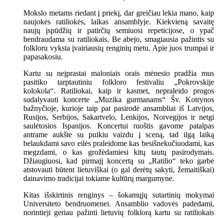
Mokslo metams riedant į priekį, dar greičiau lekia mano, kaip
naujokės ratiliokės, laikas ansamblyje. Kiekvieną savaitę
naujų įspūdžių ir patirčių semiuosi repeticijose, o ypač
bendraudama su ratiliokais. Be abejo, smagiausia pažintis su
folkloru vyksta įvairiausių renginių metu. Apie juos trumpai ir
papasakosiu.
Kartu su neįprastai maloniais orais mėnesio pradžia mus
pasitiko tarptautiniu folkloro festivaliu „Pokrovskije
kolokola“. Ratiliokai, kaip ir kasmet, nepraleido progos
sudalyvauti koncerte „Muzika gurmanams“ Šv. Kotrynos
bažnyčioje, kurioje taip pat pasirodė ansambliai iš Latvijos,
Rusijos, Serbijos, Sakartvelo, Lenkijos, Norvegijos ir netgi
saulėtosios Ispanijos. Koncertui ruoštis gavome patalpas
antrame aukšte su puikiu vaizdu į sceną, tad ilgą laiką
belaukdami savo eilės praleidome kas besišnekučiuodami, kas
megzdami, o kas grožėdamiesi kitų tautų pasirodymais.
Džiaugiuosi, kad pirmajį koncertą su „Ratilio“ teko garbė
atstovauti būtent lietuviškai (o gal derėtų sakyti, žemaitiškai)
dainavimo tradicijai tokiame kultūrų margumyne.
Kitas išskirtinis renginys – šokamųjų sutartinių mokymai
Universiteto bendruomenei. Ansamblio vadovės padedami,
norintieji geriau pažinti lietuvių folklorą kartu su ratiliokais