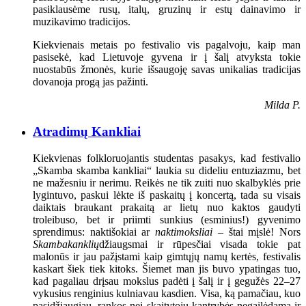
pasiklausėme rusų, italų, gruzinų ir estų dainavimo ir
muzikavimo tradicijos.
Kiekvienais metais po festivalio vis pagalvoju, kaip man
pasisekė, kad Lietuvoje gyvena ir į šalį atvyksta tokie
nuostabūs žmonės, kurie išsaugoję savas unikalias tradicijas
dovanoja progą jas pažinti.
Milda P.
Atradimų Kankliai
Kiekvienas folkloruojantis studentas pasakys, kad festivalio
„Skamba skamba kankliai“ laukia su dideliu entuziazmu, bet
ne mažesniu ir nerimu. Reikės ne tik zuiti nuo skalbyklės prie
lygintuvo, paskui lėkte iš paskaitų į koncertą, tada su visais
daiktais braukant prakaitą ar lietų nuo kaktos gaudyti
troleibuso, bet ir priimti sunkius (esminius!) gyvenimo
sprendimus: naktišokiai ar
naktimoksliai
– štai mįslė! Nors
Skambakanklių
džiaugsmai ir rūpesčiai visada tokie pat
malonūs ir jau pažįstami kaip gimtųjų namų kertės, festivalis
kaskart šiek tiek kitoks. Šiemet man jis buvo ypatingas tuo,
kad pagaliau drįsau mokslus padėti į šalį ir į gegužės 22–27
vykusius renginius kulniavau kasdien. Visa, ką pamačiau, kuo
pasidžiaugiau, rankos nei skaitytojų kantrybės negailėdama ir