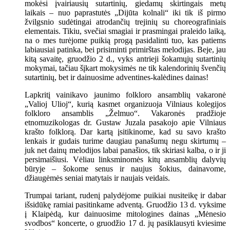
mokėsi įvairiausių sutartinių, giedamų skirtingais metų
laikais – nuo paprastutės „Dijūta kolnali“ iki tik iš pirmo
žvilgsnio sudėtingai atrodančių trejinių su choreografiniais
elementais. Tikiu, svečiai smagiai ir prasmingai praleido laiką,
na o mes turėjome puikią progą pasidalinti tuo, kas patiems
labiausiai patinka, bei prisiminti primirštas melodijas. Beje, jau
kitą savaitę, gruodžio 2 d., vyks antrieji šokamųjų sutartinių
mokymai, tačiau šįkart mokysimės ne tik kalendorinių švenčių
sutartinių, bet ir dainuosime adventines-kalėdines dainas!
Lapkritį vainikavo jaunimo folkloro ansamblių vakaronė
„Valioj Ulioj“, kurią kasmet organizuoja Vilniaus kolegijos
folkloro ansamblis „Želmuo“. Vakaronės pradžioje
etnomuzikologas dr. Gustaw Juzala pasakojo apie Vilniaus
krašto folklorą. Dar kartą įsitikinome, kad su savo krašto
lenkais ir gudais turime daugiau panašumų negu skirtumų –
juk net dainų melodijos labai panašios, tik skiriasi kalba, o ir ji
persimaišiusi. Vėliau linksminomės kitų ansamblių dalyvių
būryje – šokome senus ir naujus šokius, dainavome,
džiaugėmės seniai matytais ir naujais veidais.
Trumpai tariant, rudenį palydėjome puikiai nusiteikę ir dabar
išsidūkę ramiai pasitinkame adventą. Gruodžio 13 d. vyksime
į Klaipėdą, kur dainuosime mitologines dainas „Mėnesio
svodbos“ koncerte, o gruodžio 17 d. jų pasiklausyti kviesime