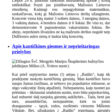
Liepos 29 d. pilnomis rankomis instrumentų lipome į sceną
ratiliokiškai švęsti jau įsisiūbavusių Mažosios Lietuvos
etnodienų. Kadangi esu nepagydomas matematikas,
suskaičiavau, kokį gi Mažosios Lietuvos derlių užauginom.
Koncerte viena kitą mainė 3 solinės dainos, 3 merginų dainos,
3 vaikinų dainos, 4 bendros dainos ir 6 šokiai. Be viso to, dar
demonstravome 9 paprastesnius vakaroninius šokius. Be
abejo, neprekinės išvaizdos ne ką mažesnis derlius nugulė tarp
Didžiosios aulos sienų ir laukia kitų koncertų.
Apie kantičkines giesmes ir neprieštaringas
priešybes
Kai prieš septynerius metus (!) atėjau į „Ratilio“, kaip tik
pradėjome mokytis
kantičkinių
giesmių. Man
kantičkos
buvo
naujas žanras (nežinau, ar nebuvo jos populiarios mūsuose, ar
stigo vaikystėje žinių atpažinti). Nebepamenu, kaip tuomet jas
priėmiau – tikriausiai smalsiom ausim, nors būta pajuokavimų,
kad nubarstė dalį naujokų giesmių aukštybės... Tada, bent jau
mes, ansambliečiai, nenujautėme, kiek su jomis
draugausime – tąsyk, rodos, ruošėmės vienoms Mišioms
Vilniuje. Bet, užsukusios į „Ratilio“ repertuarą, giesmės