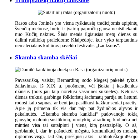
Trumpiausių naktų lauksnos
Rasos arba Joninės yra viena ryškiausių tradicijomis apipintų
švenčių metuose, burtų ir įvairių papročių gausa neatsiliekanti
nuo Kūčių nakties. Šiais metais ilgiausias metų dienas su
dalimi ratiliokų praleidome Klaipėdoje, kur vyko tarptautinis
nematerialaus kultūros paveldo festivalis „Lauksnos“.
Skamba skamba skėčiai
Pavasarišką, vaiskų Bernardinų sodo klegesį pakeitė tykus
žaliavimas. Iš XIX a. puošmenų vėl įšokta į kasdienius
džinsus (nors jau taip norėtųsi vasarinės suknelės). Keturias
dienas trukusi garbinga folkloristų šachmatų partija su lietumi
rodosi kaip sapnas, ar bent jau pasilikusi kažkur seniai praeity.
Apie ją primena tik vis dar taip pat žydinčios alyvos ir
pakalnutės. „Skamba skamba kankliai“ padovanojo tokią
gausybę malonių susitikimų, nuotykių, atradimų, kad nėra net
minties visa tai sutalpinti į vieną kitą pastraipėlę. O aš,
gerbiamieji, dar ir pašnekėti mėgstu, komunikacijos mokslų
diplomas visgi. Tad štai, prieš jūsų akis – ratiliokiškoji 49-ojo