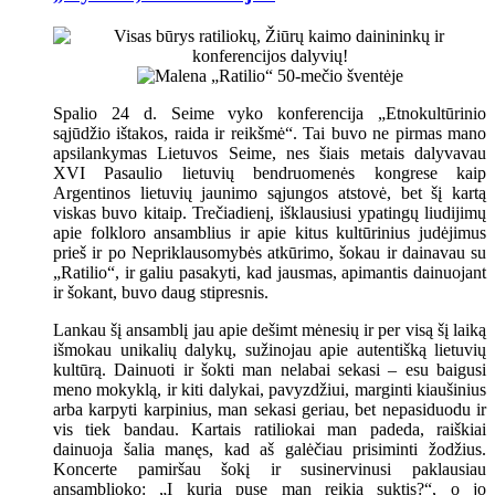
Spalio 24 d. Seime vyko konferencija „Etnokultūrinio
sąjūdžio ištakos, raida ir reikšmė“. Tai buvo ne pirmas mano
apsilankymas Lietuvos Seime, nes šiais metais dalyvavau
XVI Pasaulio lietuvių bendruomenės kongrese kaip
Argentinos lietuvių jaunimo sąjungos atstovė, bet šį kartą
viskas buvo kitaip. Trečiadienį, išklausiusi ypatingų liudijimų
apie folkloro ansamblius ir apie kitus kultūrinius judėjimus
prieš ir po Nepriklausomybės atkūrimo, šokau ir dainavau su
„Ratilio“, ir galiu pasakyti, kad jausmas, apimantis dainuojant
ir šokant, buvo daug stipresnis.
Lankau šį ansamblį jau apie dešimt mėnesių ir per visą šį laiką
išmokau unikalių dalykų, sužinojau apie autentišką lietuvių
kultūrą. Dainuoti ir šokti man nelabai sekasi – esu baigusi
meno mokyklą, ir kiti dalykai, pavyzdžiui, marginti kiaušinius
arba karpyti karpinius, man sekasi geriau, bet nepasiduodu ir
vis tiek bandau. Kartais ratiliokai man padeda, raiškiai
dainuoja šalia manęs, kad aš galėčiau prisiminti žodžius.
Koncerte pamiršau šokį ir susinervinusi paklausiau
ansamblioko: „Į kurią pusę man reikia suktis?“, o jo