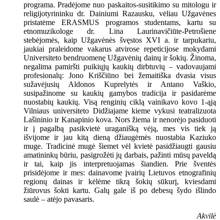
programa. Pradėjome nuo paskaitos-susitikimo su mitologu ir
religijotyrininku dr. Dainiumi Razausku, vėliau Užgavėnes
pristatėme ERASMUS programos studentams, kartu su
etnomuzikologe dr. Lina Laurinavičiūte-Petrošiene
stebėjomės, kaip Užgavėnės švęstos XVI a. ir tarpukariu,
jaukiai praleidome vakarus atvirose repeticijose mokydami
Universiteto bendruomenę Užgavėnių dainų ir šokių. Žinoma,
negalima pamiršti puikiųjų kaukių dirbtuvių – vadovaujami
profesionalų: Jono Kriščiūno bei žemaitiška dvasia visus
sužavėjusių Aldonos Kuprelytės ir Antano Vaškio,
susipažinome su kaukių gamybos tradicija ir pasidarėme
nuostabių kaukių. Visą renginių ciklą vainikavo kovo 1-ąją
Vilniaus universiteto Didžiajame kieme vykusi teatralizuota
Lašininio ir Kanapinio kova. Nors žiema ir nenorėjo pasiduoti
ir į pagalbą pasikvietė uraganišką vėją, mes vis tiek ją
išvijome ir jau kitą dieną džiaugėmės nuostabia Kaziuko
muge. Tradicinė mugė šiemet vėl kvietė pasidžiaugti gausiu
amatininkų būriu, pasigrožėti jų darbais, pažinti mūsų paveldą
ir tai, kaip jis interpretuojamas šiandien. Prie šventės
prisidėjome ir mes: dainavome įvairių Lietuvos etnografinių
regionų dainas ir kėlėme tikrą šokių sūkurį, kviesdami
žiūrovus šokti kartu. Galų gale iš po debesų šydo išlindo
saulė – atėjo pavasaris.
Akvilė