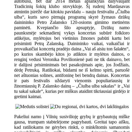
autobusu, bet dar 2014 metais aplankytas dalyvaujant
Tradicinių šokių klubo stovykloje. Šį rudenį Mardasavas
atmintin įsirėžė dar kitokiu pavidalu – nauju festivaliu „Čiulba
ulba“, kuris savo pirmąją programą skyrė žymaus dzūkų
dainininko Petro Zalansko 120-osioms gimimo metinėms
paminėti. Kvepiančio šilo apsuptyje, Dzūkų namo
paunksmėje sekmadienį vykęs koncertas subūrė folkloro
atlikėjus, mylėtojus bei vietinius žmones pabūti kartu bei
prisiminti Petrą Zalanską. Dainininko vaikai, vaikaičiai ir
provaikaičiai koncertą pradėjo daina „Vai aš aisiu ton šalałėn“,
po kurios skambėjo kitos jo atliktos ir mylėtos dainos, o
renginį vedusi Veronika Povilionienė pati ne tik dainavo, bet
ir dalijosi prisiminimais bei pasakojimais apie, jos žodžiais,
dėdę Petruką. Ratiliokai, būdami ne iš kelmo spirti, paruošė
net aštuonias solines, antifoninę bei bendrą dainas. Koncertas
ir pats festivalis uždaryti vienomis populiariausių ir
žinomiausių P. Zalansko dainų – „Čiulba ulba sakalas“ ir „Vai
tu sakal sakale“, kurias per miškus ataidint tikriausiai girdėjo ir
gretimi kaimai.
Pakeliui namo į Vilnių susivilioję grybų ir grybautojų miške
gausa, trumpam stabtelėjome pagrybauti. Greitai tapo aišku,
kad ratiliokams ne gėrybes rinkti, o minkštomis samanomis