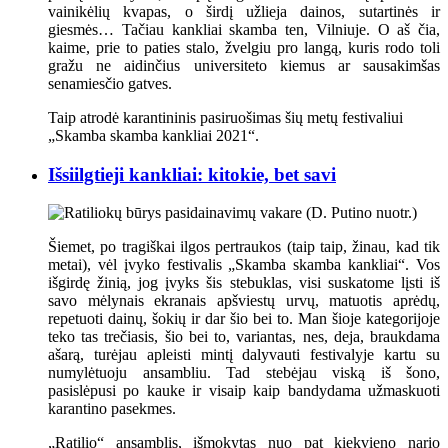
vainikėlių kvapas, o širdį užlieja dainos, sutartinės ir
giesmės… Tačiau kankliai skamba ten, Vilniuje. O aš čia,
kaime, prie to paties stalo, žvelgiu pro langą, kuris rodo toli
gražu ne aidinčius universiteto kiemus ar sausakimšas
senamiesčio gatves.
Taip atrodė karantininis pasiruošimas šių metų festivaliui
„Skamba skamba kankliai 2021“.
Išsiilgtieji kankliai: kitokie, bet savi
Šiemet, po tragiškai ilgos pertraukos (taip taip, žinau, kad tik
metai), vėl įvyko festivalis „Skamba skamba kankliai“. Vos
išgirdę žinią, jog įvyks šis stebuklas, visi suskatome lįsti iš
savo mėlynais ekranais apšviestų urvų, matuotis aprėdų,
repetuoti dainų, šokių ir dar šio bei to. Man šioje kategorijoje
teko tas trečiasis, šio bei to, variantas, nes, deja, braukdama
ašarą, turėjau apleisti mintį dalyvauti festivalyje kartu su
numylėtuoju ansambliu. Tad stebėjau viską iš šono,
pasislėpusi po kauke ir visaip kaip bandydama užmaskuoti
karantino pasekmes.
„Ratilio“ ansamblis, išmokytas nuo pat kiekvieno nario