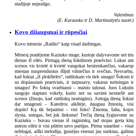
studijoje neprailgo.
Valentinas
(E. Kurausko ir D. Martinaitytės nuotr.)
Kovo džiaugsmai ir rūpesčiai
Kovo mėnesis „Ratilio“ kaip visad darbingas.
Mėnesį pradėjome Kaziuko muge, kurioje dalyvavome net tris
dienas iš eilės. Pirmąją dieną šokdinom praeivius: Lukas ant
scenos vis kvietė ir kvietė vangokai besirenkančius, vakarop
miestan nusprendusius išlįsti vilniečius ir svečius. Nesvarbu,
kad šokiai „iš plokštelės“, ratiliokam vis tiek smagu! Šokom ir
su drąsiausiais praeiviais, ir tarpusavy, vakaras turiningas ir
smagus! Po šokių svarbiausi – maisto talonai. Juos Lukutis
saugojo slaptam vokely, kurio net su savimi nesinešė ant
scenos (žinojo, kad ratiliokų neatsigins). Antrąją dieną šokiai
dar smagesni – Katedros aikštėje, daugiau žmonių, visi
drąsūs! Ką tik bepaimsi – visi šoks! Žinoma, šalta, kojos
slysta, sniegas, bet juk linksma! Trečią dieną žygiavome su
Kaziuku – buvau vienas iš ragininkų, tad stojau greta kitų
antron eilėn ir visi pūtėm savo partijas. Pirma sutartinė – visai
neblogai, aiški melodija, įpusėjus eisenai jau sunkiau, galima