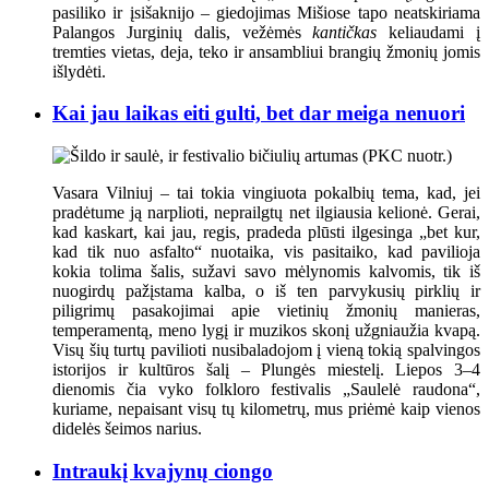
pasiliko ir įsišaknijo – giedojimas Mišiose tapo neatskiriama
Palangos Jurginių dalis, vežėmės
kantičkas
keliaudami į
tremties vietas, deja, teko ir ansambliui brangių žmonių jomis
išlydėti.
Kai jau laikas eiti gulti, bet dar meiga nenuori
Vasara Vilniuj – tai tokia vingiuota pokalbių tema, kad, jei
pradėtume ją narplioti, neprailgtų net ilgiausia kelionė. Gerai,
kad kaskart, kai jau, regis, pradeda plūsti ilgesinga „bet kur,
kad tik nuo asfalto“ nuotaika, vis pasitaiko, kad pavilioja
kokia tolima šalis, sužavi savo mėlynomis kalvomis, tik iš
nuogirdų pažįstama kalba, o iš ten parvykusių pirklių ir
piligrimų pasakojimai apie vietinių žmonių manieras,
temperamentą, meno lygį ir muzikos skonį užgniaužia kvapą.
Visų šių turtų pavilioti nusibaladojom į vieną tokią spalvingos
istorijos ir kultūros šalį – Plungės miestelį. Liepos 3–4
dienomis čia vyko folkloro festivalis „Saulelė raudona“,
kuriame, nepaisant visų tų kilometrų, mus priėmė kaip vienos
didelės šeimos narius.
Intraukį kvajynų ciongo