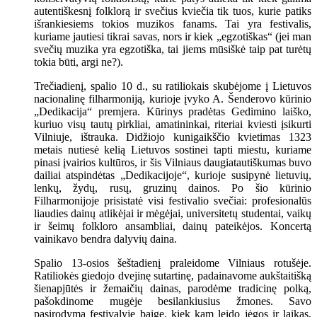
autentiškesnį folklorą ir svečius kviečia tik tuos, kurie patiks
išrankiesiems tokios muzikos fanams. Tai yra festivalis,
kuriame jautiesi tikrai savas, nors ir kiek „egzotiškas“ (jei man
svečių muzika yra egzotiška, tai jiems mūsiškė taip pat turėtų
tokia būti, argi ne?).
Trečiadienį, spalio 10 d., su ratiliokais skubėjome į Lietuvos
nacionalinę filharmoniją, kurioje įvyko A. Šenderovo kūrinio
„Dedikacija“ premjera. Kūrinys pradėtas Gedimino laiško,
kuriuo visų tautų pirkliai, amatininkai, riteriai kviesti įsikurti
Vilniuje, ištrauka. Didžiojo kunigaikščio kvietimas 1323
metais nutiesė kelią Lietuvos sostinei tapti miestu, kuriame
pinasi įvairios kultūros, ir šis Vilniaus daugiatautiškumas buvo
dailiai atspindėtas „Dedikacijoje“, kurioje susipynė lietuvių,
lenkų, žydų, rusų, gruzinų dainos. Po šio kūrinio
Filharmonijoje prisistatė visi festivalio svečiai: profesionalūs
liaudies dainų atlikėjai ir mėgėjai, universitetų studentai, vaikų
ir šeimų folkloro ansambliai, dainų pateikėjos. Koncertą
vainikavo bendra dalyvių daina.
Spalio 13-osios šeštadienį praleidome Vilniaus rotušėje.
Ratiliokės giedojo dvejinę sutartinę, padainavome aukštaitišką
šienapjūtės ir žemaičių dainas, parodėme tradicinę polką,
pašokdinome mugėje besilankiusius žmones. Savo
pasirodymą festivalyje baigę, kiek kam leido jėgos ir laikas,