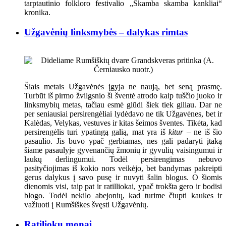
tarptautinio folkloro festivalio „Skamba skamba kankliai“
kronika.
Užgavėnių linksmybės – dalykas rimtas
Šiais metais Užgavėnės įgyja ne naują, bet seną prasmę.
Turbūt iš pirmo žvilgsnio ši šventė atrodo kaip tuščio juoko ir
linksmybių metas, tačiau esmė glūdi šiek tiek giliau. Dar ne
per seniausiai persirengėliai lydėdavo ne tik Užgavėnes, bet ir
Kalėdas, Velykas, vestuves ir kitas šeimos šventes. Tikėta, kad
persirengėlis turi ypatingą galią, mat yra iš
kitur
– ne iš šio
pasaulio. Jis buvo ypač gerbiamas, nes gali padaryti įtaką
šiame pasaulyje gyvenančių žmonių ir gyvulių vaisingumui ir
laukų derlingumui. Todėl persirengimas nebuvo
pasityčiojimas iš kokio nors veikėjo, bet bandymas pakreipti
gerus dalykus į savo pusę ir nuvyti šalin blogus. O šiomis
dienomis visi, taip pat ir ratilliokai, ypač trokšta gero ir bodisi
blogo. Todėl nekilo abejonių, kad turime čiupti kaukes ir
važiuoti į Rumšiškes švęsti Užgavėnių.
Ratiliokų monai