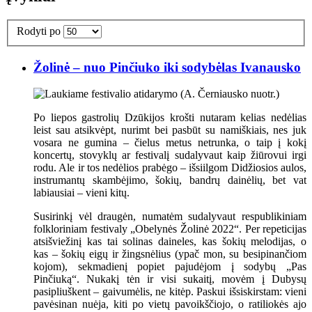
Rodyti po
Žolinė – nuo Pinčiuko iki sodybėlas Ivanausko
Po liepos gastrolių Dzūkijos krošti nutaram kelias nedėlias
leist sau atsikvėpt, nurimt bei pasbūt su namiškiais, nes juk
vosara ne gumina – čielus metus netrunka, o taip į kokį
koncertų, stovyklų ar festivalį sudalyvaut kaip žiūrovui irgi
rodu. Ale ir tos nedėlios prabėgo – išsiilgom Didžiosios aulos,
instrumantų skambėjimo, šokių, bandrų dainėlių, bet vat
labiausiai – vieni kitų.
Susirinkį vėl draugėn, numatėm sudalyvaut respublikiniam
folkloriniam festivaly „Obelynės Žolinė 2022“. Per repeticijas
atsišviežinį kas tai solinas daineles, kas šokių melodijas, o
kas – šokių eigų ir žingsnėlius (ypač mon, su besipinančiom
kojom), sekmadienį popiet pajudėjom į sodybų „Pas
Pinčiuką“. Nukakį tėn ir visi sukaitį, movėm į Dubysų
pasipliuškent – gaivumėlis, ne kitėp. Paskui išsiskirstam: vieni
pavėsinan nuėja, kiti po vietų pavoikščiojo, o ratiliokės ajo