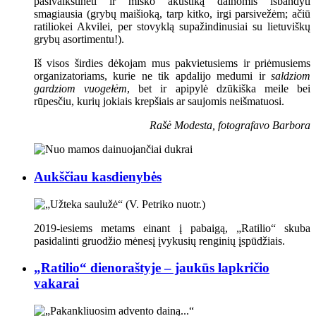
pasivaikštinėti ir miško akustiką dainomis išbandyti
smagiausia (grybų maišioką, tarp kitko, irgi parsivežėm; ačiū
ratiliokei Akvilei, per stovyklą supažindinusiai su lietuviškų
grybų asortimentu!).
Iš visos širdies dėkojam mus pakvietusiems ir priėmusiems
organizatoriams, kurie ne tik apdalijo medumi ir
saldziom
gardziom vuogełėm
, bet ir apipylė dzūkiška meile bei
rūpesčiu, kurių jokiais krepšiais ar saujomis neišmatuosi.
Rašė Modesta, fotografavo Barbora
Aukščiau kasdienybės
2019-iesiems metams einant į pabaigą, „Ratilio“ skuba
pasidalinti gruodžio mėnesį įvykusių renginių įspūdžiais.
„Ratilio“ dienoraštyje – jaukūs lapkričio
vakarai