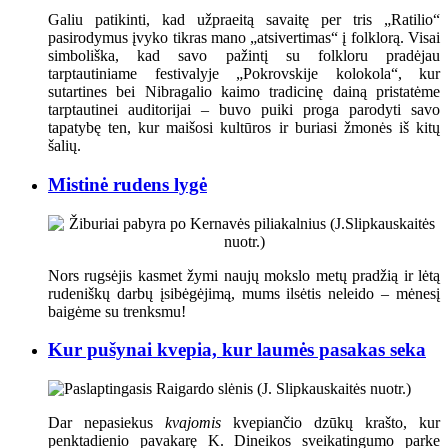
Galiu patikinti, kad užpraeitą savaitę per tris „Ratilio“
pasirodymus įvyko tikras mano „atsivertimas“ į folklorą. Visai
simboliška, kad savo pažintį su folkloru pradėjau
tarptautiniame festivalyje „Pokrovskije kolokola“, kur
sutartines bei Nibragalio kaimo tradicinę dainą pristatėme
tarptautinei auditorijai – buvo puiki proga parodyti savo
tapatybę ten, kur maišosi kultūros ir buriasi žmonės iš kitų
šalių.
Mistinė rudens lygė
Nors rugsėjis kasmet žymi naujų mokslo metų pradžią ir lėtą
rudeniškų darbų įsibėgėjimą, mums ilsėtis neleido – mėnesį
baigėme su trenksmu!
Kur pušynai kvepia, kur laumės pasakas seka
Dar nepasiekus
kvajomis
kvepiančio dzūkų krašto, kur
penktadienio pavakarę K. Dineikos sveikatingumo parke