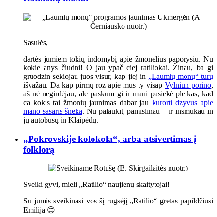
Sasułės,
dartės jumiem tokių indomybį apie žmonelius paporysiu. Nu
kokie anys čiudni! O jau ypač ciej ratiliokai. Žinau, ba gi
gruodzin sekiojau juos visur, kap jiej in
„Laumių monų“ turų
išvažau. Da kap pirmų roz apie mus ty visap
Vylniun porino
,
aš nė negirdėjau, ale paskum gi ir mani pasiekė pletkas, kad
ca kokis tai žmonių jaunimas dabar jau
kurorti dzyvus apie
mano sasaris šneka
. Nu palaukit, pamislinau – ir insmukau in
jų autobusų in Klaipėdų.
„Pokrovskije kolokola“, arba atsivertimas į
folklorą
Sveiki gyvi, mieli „Ratilio“ naujienų skaitytojai!
Su jumis sveikinasi vos šį rugsėjį „Ratilio“ gretas papildžiusi
Emilija 😊