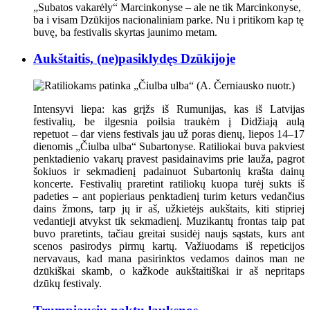
„Subatos vakarėly“ Marcinkonyse
– ale ne tik Marcinkonyse,
ba i visam Dzūkijos nacionaliniam parke. Nu i pritikom kap tę
buvę, ba festivalis skyrtas jaunimo metam.
Aukštaitis, (ne)pasiklydęs Dzūkijoje
Intensyvi liepa: kas grįžs iš Rumunijas, kas iš Latvijas
festivalių, be ilgesnia poilsia traukėm į Didžiają aulą
repetuot – dar viens festivals jau už poras dienų, liepos 14–17
dienomis „Čiulba ulba“ Subartonyse. Ratiliokai buva pakviest
penktadienio vakarų pravest pasidainavims prie lauža, pagrot
šokiuos ir sekmadienį padainuot Subartonių krašta dainų
koncerte. Festivalių praretint ratiliokų kuopa turėj sukts iš
padeties – ant popieriaus penktadienį turim keturs vedančius
dains žmons, tarp jų ir aš, užkietėjs aukštaits, kiti stipriej
vedantieji atvykst tik sekmadienį. Muzikantų frontas taip pat
buvo praretints, tačiau greitai susidėj naujs sąstats, kurs ant
scenos pasirodys pirmų kartų. Važiuodams iš repeticijos
nervavaus, kad mana pasirinktos vedamos dainos man ne
dzūkiškai skamb, o kažkode aukštaitiškai ir aš nepritaps
dzūkų festivaly.