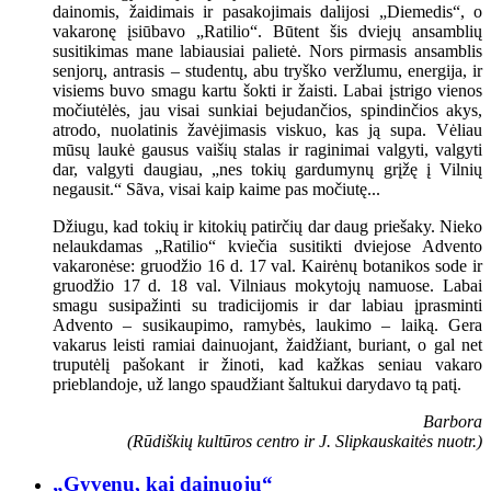
dainomis, žaidimais ir pasakojimais dalijosi „Diemedis“, o
vakaronę įsiūbavo „Ratilio“. Būtent šis dviejų ansamblių
susitikimas mane labiausiai palietė. Nors pirmasis ansamblis
senjorų, antrasis – studentų, abu tryško veržlumu, energija, ir
visiems buvo smagu kartu šokti ir žaisti. Labai įstrigo vienos
močiutėlės, jau visai sunkiai bejudančios, spindinčios akys,
atrodo, nuolatinis žavėjimasis viskuo, kas ją supa. Vėliau
mūsų laukė gausus vaišių stalas ir raginimai valgyti, valgyti
dar, valgyti daugiau, „nes tokių gardumynų grįžę į Vilnių
negausit.“ Sãva, visai kaip kaime pas močiutę...
Džiugu, kad tokių ir kitokių patirčių dar daug priešaky. Nieko
nelaukdamas „Ratilio“ kviečia susitikti dviejose Advento
vakaronėse: gruodžio 16 d. 17 val. Kairėnų botanikos sode ir
gruodžio 17 d. 18 val. Vilniaus mokytojų namuose. Labai
smagu susipažinti su tradicijomis ir dar labiau įprasminti
Advento – susikaupimo, ramybės, laukimo – laiką. Gera
vakarus leisti ramiai dainuojant, žaidžiant, buriant, o gal net
truputėlį pašokant ir žinoti, kad kažkas seniau vakaro
prieblandoje, už lango spaudžiant šaltukui darydavo tą patį.
Barbora
(Rūdiškių kultūros centro ir J. Slipkauskaitės nuotr.)
„Gyvenu, kai dainuoju“