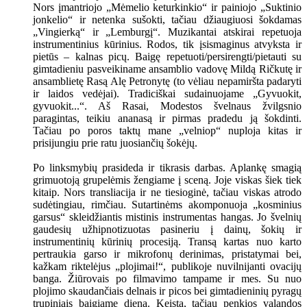
Nors įmantriojo „Mėmelio keturkinkio“ ir painiojo „Suktinio
jonkelio“ ir netenka sušokti, tačiau džiaugiuosi šokdamas
„Vingierką“ ir „Lemburgį“. Muzikantai atskirai repetuoja
instrumentinius kūrinius. Rodos, tik įsismaginus atvyksta ir
pietūs – kalnas picų. Baigę repetuoti/persirengti/pietauti su
gimtadieniu pasveikiname ansamblio vadovę Mildą Ričkutę ir
ansamblietę Rasą Alę Petronytę (to vėliau nepamiršta padaryti
ir laidos vedėjai). Tradiciškai sudainuojame „Gyvuokit,
gyvuokit...“. Aš Rasai, Modestos švelnaus žvilgsnio
paragintas, teikiu ananasą ir pirmas pradedu ją šokdinti.
Tačiau po poros taktų mane „velniop“ nuploja kitas ir
prisijungiu prie ratu juosiančių šokėjų.
Po linksmybių prasideda ir tikrasis darbas. Aplankę smagią
grimuotoją grupelėmis žengiame į sceną. Joje viskas šiek tiek
kitaip. Nors transliacija ir ne tiesioginė, tačiau viskas atrodo
sudėtingiau, rimčiau. Sutartinėms akomponuoja „kosminius
garsus“ skleidžiantis mistinis instrumentas hangas. Jo švelnių
gaudesių užhipnotizuotas pasineriu į dainų, šokių ir
instrumentinių kūrinių procesiją. Transą kartas nuo karto
pertraukia garso ir mikrofonų derinimas, pristatymai bei,
kažkam riktelėjus „plojimai!“, publikoje nuvilnijanti ovacijų
banga. Žiūrovais po filmavimo tampame ir mes. Su nuo
plojimo skaudančiais delnais ir picos bei gimtadieninių pyragų
trupiniais baigiame dieną. Keista, tačiau penkios valandos