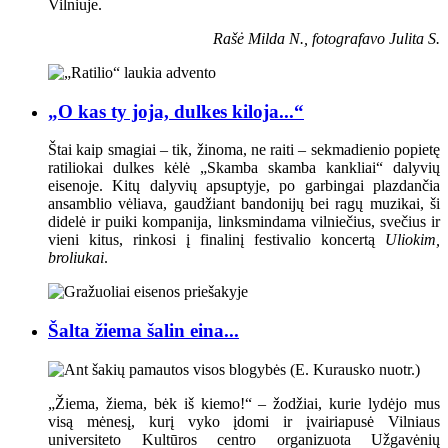
Vilniuje.
Rašė Milda N., fotografavo Julita S.
„O kas ty joja, dulkes kiloja...“
Štai kaip smagiai – tik, žinoma, ne raiti – sekmadienio popietę
ratiliokai dulkes kėlė „Skamba skamba kankliai“ dalyvių
eisenoje. Kitų dalyvių apsuptyje, po garbingai plazdančia
ansamblio vėliava, gaudžiant bandonijų bei ragų muzikai, ši
didelė ir puiki kompanija, linksmindama vilniečius, svečius ir
vieni kitus, rinkosi į finalinį festivalio koncertą
Uliokim,
broliukai
.
Šalta žiema šalin eina...
„Žiema, žiema, bėk iš kiemo!“ – žodžiai, kurie lydėjo mus
visą mėnesį, kurį vyko įdomi ir įvairiapusė Vilniaus
universiteto Kultūros centro organizuota Užgavėnių