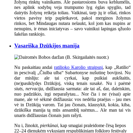
žolynų rinktų vainikams. Ale pastarosioms buva keblumėlis,
nes aplink sodybų veja trumpumo lyg ėglas spyglio, tad
dairytis žolynų reikėja toliau. Vaikinai, tarp jų ir ošiai, rinkos
vietos pavėsy teip papletkavot, pakol merginos žolynus
rinkos, bet Mindaugas nutara nelaukt, kol jom kas nupins ar
nenupins, ir ėmas iniciatyvas – savo vainikui lapingas ųžuolo
šakėlas rankiojo.
Vasariška Dzūkijos manija
Nu paskaitiau andai
ratilioko Karolio straipsnį
, kap „Ratilio“
in pescivalį „Čiulba ulba“ Subartonyse nušutinę bovijosi. Nu
dar misliju: ale tai cyrkai, kap puikiai aukštaitis,
(ne)pasiklydęs Dzūkijoj, viską tenais susakė. Nu i paėmė
siuts
,
nervacija
, didžiausia sarmata: ale tai aš, dar, daleiskim,
nuo padzūkio, irgi neparašytau... Nor čia i ne (visai) apie
mane, ale vė sėkmė didžiausia: vos nedėlia praėjus – jau mes
vė in Dzūkiją varom. Tai jau čionais, klausykit, kokia, kiba,
dzūkiška manija tą mūs ansamblį suėmus... Ale man tai vis
unaris didžiausias čionais jum rašyti.
Nu i, žinokit,
pierkūnai
, kap smagiai praleidome čėsą liepos
22–24 dienukėm vykusiam respublikiniam folkloro festivaly