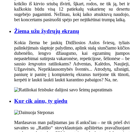
krikšto iš kirvio sriubą išvirti, šįkart, rodos, ne tik ją, bet ir
kažkokiu būdu visą 12 patiekalų vakarienę su desertu
sugebėjo pagaminti. Nežinau, kokį laiko atsuktuvą naudojo,
bet koncertams pasiruošti spėjo per neįtikėtinai trumpą laiką.
Žiema užu žydrųjų ekranų
Kokia žiema be jaukių Didžiosios Aulos šviesų, tyliais
palinkėjimais slaptoje palydimo, aplink stalą siunčiamo kūčios
dubenėlio, lengvo džiaugsmo, kai egzaminų įtampos
nepastebimai sutirpsta vakaronėse, repeticijose, šėlionėse – be
sausio
lengvatos
ratiliokams? Adventas, Kalėdos, Naujieji,
Užgavėnės, Nepriklausomybės šventės... Atrodytų, užsnigti,
paniurę ir panirę į kompiuterių ekranus turėjome tik tūnoti,
kerpėti ir laukti laukti laukti karantino pabaigos? Na, ne.
Kur cik ainu, ty giedu
Mardasavas man pažįstamas jau iš anksčiau – ne tik prieš dvi
savaites su „Ratilio“ stovyklautojais apžiūrėtas pravažiuojant