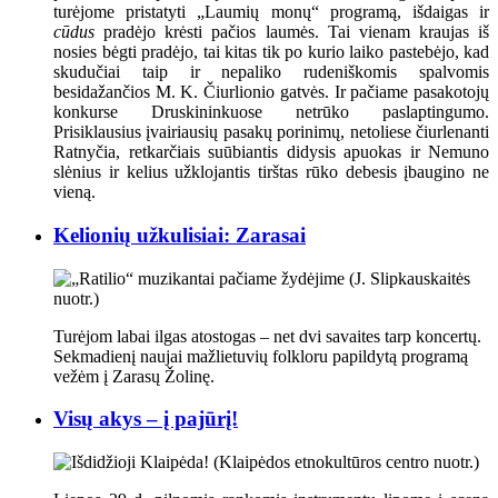
turėjome pristatyti „Laumių monų“ programą, išdaigas ir
cūdus
pradėjo krėsti pačios laumės. Tai vienam kraujas iš
nosies bėgti pradėjo, tai kitas tik po kurio laiko pastebėjo, kad
skudučiai taip ir nepaliko rudeniškomis spalvomis
besidažančios M. K. Čiurlionio gatvės. Ir pačiame pasakotojų
konkurse Druskininkuose netrūko paslaptingumo.
Prisiklausius įvairiausių pasakų porinimų, netoliese čiurlenanti
Ratnyčia, retkarčiais suūbiantis didysis apuokas ir Nemuno
slėnius ir kelius užklojantis tirštas rūko debesis įbaugino ne
vieną.
Kelionių užkulisiai: Zarasai
Turėjom labai ilgas atostogas – net dvi savaites tarp koncertų.
Sekmadienį naujai mažlietuvių folkloru papildytą programą
vežėm į Zarasų Žolinę.
Visų akys – į pajūrį!