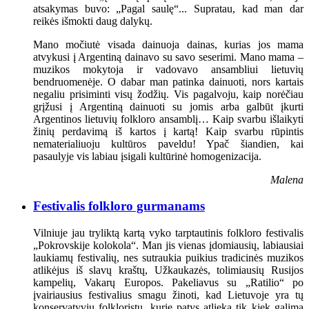
atsakymas buvo: „Pagal saulę“... Supratau, kad man dar
reikės išmokti daug dalykų.
Mano močiutė visada dainuoja dainas, kurias jos mama
atvykusi į Argentiną dainavo su savo seserimi. Mano mama –
muzikos mokytoja ir vadovavo ansambliui lietuvių
bendruomenėje. O dabar man patinka dainuoti, nors kartais
negaliu prisiminti visų žodžių. Vis pagalvoju, kaip norėčiau
grįžusi į Argentiną dainuoti su jomis arba galbūt įkurti
Argentinos lietuvių folkloro ansamblį… Kaip svarbu išlaikyti
žinių perdavimą iš kartos į kartą! Kaip svarbu rūpintis
nematerialiuoju kultūros paveldu! Ypač šiandien, kai
pasaulyje vis labiau įsigali kultūrinė homogenizacija.
Malena
Festivalis folkloro gurmanams
Vilniuje jau tryliktą kartą vyko tarptautinis folkloro festivalis
„Pokrovskije kolokola“. Man jis vienas įdomiausių, labiausiai
laukiamų festivalių, nes sutraukia puikius tradicinės muzikos
atlikėjus iš slavų kraštų, Užkaukazės, tolimiausių Rusijos
kampelių, Vakarų Europos. Pakeliavus su „Ratilio“ po
įvairiausius festivalius smagu žinoti, kad Lietuvoje yra tų
konservatyvių folkloristų, kurie patys atlieka tik kiek galima