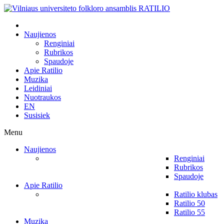
Naujienos
Renginiai
Rubrikos
Spaudoje
Apie Ratilio
Muzika
Leidiniai
Nuotraukos
EN
Susisiek
Menu
Naujienos
Renginiai
Rubrikos
Spaudoje
Apie Ratilio
Ratilio klubas
Ratilio 50
Ratilio 55
Muzika