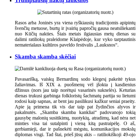
Trumpiausių naktų lauksnos
Rasos arba Joninės yra viena ryškiausių tradicijomis apipintų
švenčių metuose, burtų ir įvairių papročių gausa neatsiliekanti
nuo Kūčių nakties. Šiais metais ilgiausias metų dienas su
dalimi ratiliokų praleidome Klaipėdoje, kur vyko tarptautinis
nematerialaus kultūros paveldo festivalis „Lauksnos“.
Skamba skamba skėčiai
Pavasarišką, vaiskų Bernardinų sodo klegesį pakeitė tykus
žaliavimas. Iš XIX a. puošmenų vėl įšokta į kasdienius
džinsus (nors jau taip norėtųsi vasarinės suknelės). Keturias
dienas trukusi garbinga folkloristų šachmatų partija su lietumi
rodosi kaip sapnas, ar bent jau pasilikusi kažkur seniai praeity.
Apie ją primena tik vis dar taip pat žydinčios alyvos ir
pakalnutės. „Skamba skamba kankliai“ padovanojo tokią
gausybę malonių susitikimų, nuotykių, atradimų, kad nėra net
minties visa tai sutalpinti į vieną kitą pastraipėlę. O aš,
gerbiamieji, dar ir pašnekėti mėgstu, komunikacijos mokslų
diplomas visgi. Tad štai, prieš jūsų akis – ratiliokiškoji 49-ojo