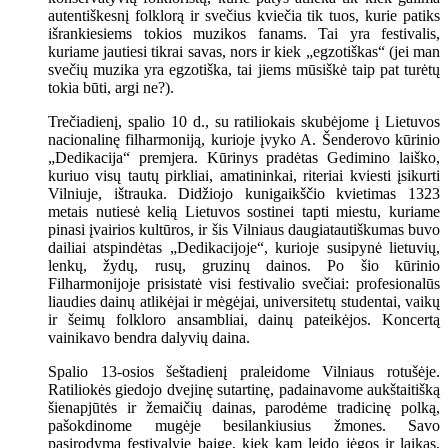
autentiškesnį folklorą ir svečius kviečia tik tuos, kurie patiks
išrankiesiems tokios muzikos fanams. Tai yra festivalis,
kuriame jautiesi tikrai savas, nors ir kiek „egzotiškas“ (jei man
svečių muzika yra egzotiška, tai jiems mūsiškė taip pat turėtų
tokia būti, argi ne?).
Trečiadienį, spalio 10 d., su ratiliokais skubėjome į Lietuvos
nacionalinę filharmoniją, kurioje įvyko A. Šenderovo kūrinio
„Dedikacija“ premjera. Kūrinys pradėtas Gedimino laiško,
kuriuo visų tautų pirkliai, amatininkai, riteriai kviesti įsikurti
Vilniuje, ištrauka. Didžiojo kunigaikščio kvietimas 1323
metais nutiesė kelią Lietuvos sostinei tapti miestu, kuriame
pinasi įvairios kultūros, ir šis Vilniaus daugiatautiškumas buvo
dailiai atspindėtas „Dedikacijoje“, kurioje susipynė lietuvių,
lenkų, žydų, rusų, gruzinų dainos. Po šio kūrinio
Filharmonijoje prisistatė visi festivalio svečiai: profesionalūs
liaudies dainų atlikėjai ir mėgėjai, universitetų studentai, vaikų
ir šeimų folkloro ansambliai, dainų pateikėjos. Koncertą
vainikavo bendra dalyvių daina.
Spalio 13-osios šeštadienį praleidome Vilniaus rotušėje.
Ratiliokės giedojo dvejinę sutartinę, padainavome aukštaitišką
šienapjūtės ir žemaičių dainas, parodėme tradicinę polką,
pašokdinome mugėje besilankiusius žmones. Savo
pasirodymą festivalyje baigę, kiek kam leido jėgos ir laikas,