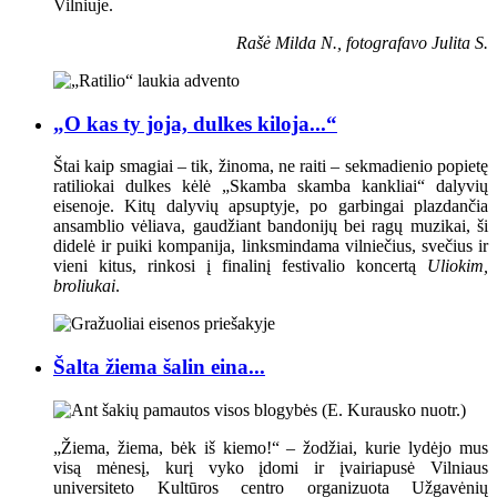
Vilniuje.
Rašė Milda N., fotografavo Julita S.
„O kas ty joja, dulkes kiloja...“
Štai kaip smagiai – tik, žinoma, ne raiti – sekmadienio popietę
ratiliokai dulkes kėlė „Skamba skamba kankliai“ dalyvių
eisenoje. Kitų dalyvių apsuptyje, po garbingai plazdančia
ansamblio vėliava, gaudžiant bandonijų bei ragų muzikai, ši
didelė ir puiki kompanija, linksmindama vilniečius, svečius ir
vieni kitus, rinkosi į finalinį festivalio koncertą
Uliokim,
broliukai
.
Šalta žiema šalin eina...
„Žiema, žiema, bėk iš kiemo!“ – žodžiai, kurie lydėjo mus
visą mėnesį, kurį vyko įdomi ir įvairiapusė Vilniaus
universiteto Kultūros centro organizuota Užgavėnių