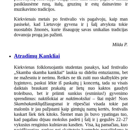
pasiklausėme rusų, italų, gruzinų ir estų dainavimo ir
muzikavimo tradicijos.
Kiekvienais metais po festivalio vis pagalvoju, kaip man
pasisekė, kad Lietuvoje gyvena ir į šalį atvyksta tokie
nuostabūs žmonės, kurie išsaugoję savas unikalias tradicijas
dovanoja progą jas pažinti.
Milda P.
Atradimų Kankliai
Kiekvienas folkloruojantis studentas pasakys, kad festivalio
„Skamba skamba kankliai“ laukia su dideliu entuziazmu, bet
ne mažesniu ir nerimu. Reikės ne tik zuiti nuo skalbyklės prie
lygintuvo, paskui lėkte iš paskaitų į koncertą, tada su visais
daiktais braukant prakaitą ar lietų nuo kaktos gaudyti
troleibuso, bet ir priimti sunkius (esminius!) gyvenimo
sprendimus: naktišokiai ar
naktimoksliai
– štai mįslė! Nors
Skambakanklių
džiaugsmai ir rūpesčiai visada tokie pat
malonūs ir jau pažįstami kaip gimtųjų namų kertės, festivalis
kaskart šiek tiek kitoks. Šiemet man jis buvo ypatingas tuo,
kad pagaliau drįsau mokslus padėti į šalį ir į gegužės 22–27
vykusius renginius kulniavau kasdien. Visa, ką pamačiau, kuo
pasidžiaugiau, rankos nei skaitytojų kantrybės negailėdama ir