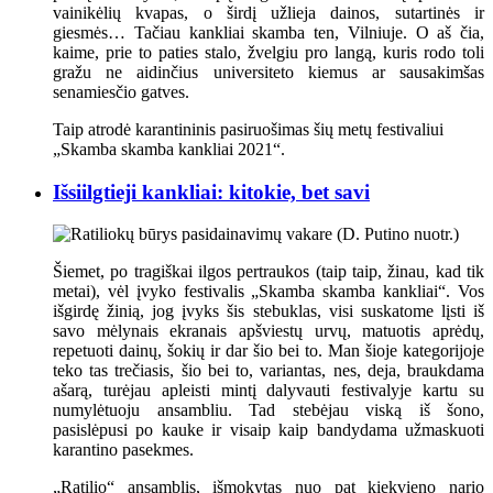
vainikėlių kvapas, o širdį užlieja dainos, sutartinės ir
giesmės… Tačiau kankliai skamba ten, Vilniuje. O aš čia,
kaime, prie to paties stalo, žvelgiu pro langą, kuris rodo toli
gražu ne aidinčius universiteto kiemus ar sausakimšas
senamiesčio gatves.
Taip atrodė karantininis pasiruošimas šių metų festivaliui
„Skamba skamba kankliai 2021“.
Išsiilgtieji kankliai: kitokie, bet savi
Šiemet, po tragiškai ilgos pertraukos (taip taip, žinau, kad tik
metai), vėl įvyko festivalis „Skamba skamba kankliai“. Vos
išgirdę žinią, jog įvyks šis stebuklas, visi suskatome lįsti iš
savo mėlynais ekranais apšviestų urvų, matuotis aprėdų,
repetuoti dainų, šokių ir dar šio bei to. Man šioje kategorijoje
teko tas trečiasis, šio bei to, variantas, nes, deja, braukdama
ašarą, turėjau apleisti mintį dalyvauti festivalyje kartu su
numylėtuoju ansambliu. Tad stebėjau viską iš šono,
pasislėpusi po kauke ir visaip kaip bandydama užmaskuoti
karantino pasekmes.
„Ratilio“ ansamblis, išmokytas nuo pat kiekvieno nario