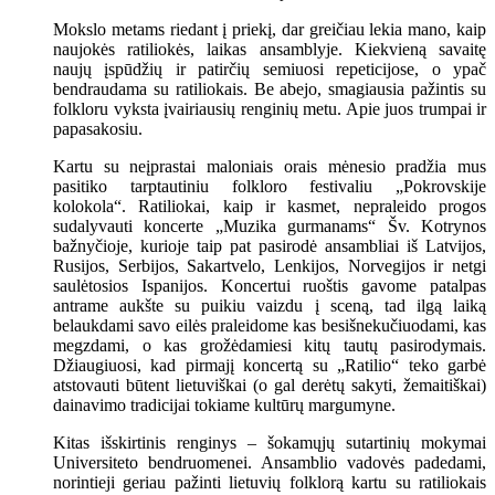
Mokslo metams riedant į priekį, dar greičiau lekia mano, kaip
naujokės ratiliokės, laikas ansamblyje. Kiekvieną savaitę
naujų įspūdžių ir patirčių semiuosi repeticijose, o ypač
bendraudama su ratiliokais. Be abejo, smagiausia pažintis su
folkloru vyksta įvairiausių renginių metu. Apie juos trumpai ir
papasakosiu.
Kartu su neįprastai maloniais orais mėnesio pradžia mus
pasitiko tarptautiniu folkloro festivaliu „Pokrovskije
kolokola“. Ratiliokai, kaip ir kasmet, nepraleido progos
sudalyvauti koncerte „Muzika gurmanams“ Šv. Kotrynos
bažnyčioje, kurioje taip pat pasirodė ansambliai iš Latvijos,
Rusijos, Serbijos, Sakartvelo, Lenkijos, Norvegijos ir netgi
saulėtosios Ispanijos. Koncertui ruoštis gavome patalpas
antrame aukšte su puikiu vaizdu į sceną, tad ilgą laiką
belaukdami savo eilės praleidome kas besišnekučiuodami, kas
megzdami, o kas grožėdamiesi kitų tautų pasirodymais.
Džiaugiuosi, kad pirmajį koncertą su „Ratilio“ teko garbė
atstovauti būtent lietuviškai (o gal derėtų sakyti, žemaitiškai)
dainavimo tradicijai tokiame kultūrų margumyne.
Kitas išskirtinis renginys – šokamųjų sutartinių mokymai
Universiteto bendruomenei. Ansamblio vadovės padedami,
norintieji geriau pažinti lietuvių folklorą kartu su ratiliokais