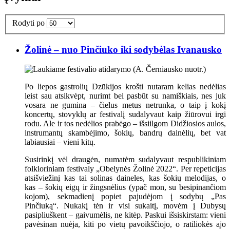
Rodyti po
Žolinė – nuo Pinčiuko iki sodybėlas Ivanausko
Po liepos gastrolių Dzūkijos krošti nutaram kelias nedėlias
leist sau atsikvėpt, nurimt bei pasbūt su namiškiais, nes juk
vosara ne gumina – čielus metus netrunka, o taip į kokį
koncertų, stovyklų ar festivalį sudalyvaut kaip žiūrovui irgi
rodu. Ale ir tos nedėlios prabėgo – išsiilgom Didžiosios aulos,
instrumantų skambėjimo, šokių, bandrų dainėlių, bet vat
labiausiai – vieni kitų.
Susirinkį vėl draugėn, numatėm sudalyvaut respublikiniam
folkloriniam festivaly „Obelynės Žolinė 2022“. Per repeticijas
atsišviežinį kas tai solinas daineles, kas šokių melodijas, o
kas – šokių eigų ir žingsnėlius (ypač mon, su besipinančiom
kojom), sekmadienį popiet pajudėjom į sodybų „Pas
Pinčiuką“. Nukakį tėn ir visi sukaitį, movėm į Dubysų
pasipliuškent – gaivumėlis, ne kitėp. Paskui išsiskirstam: vieni
pavėsinan nuėja, kiti po vietų pavoikščiojo, o ratiliokės ajo