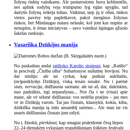
žolynų rinktų vainikams. Ale pastarosioms buva keblumėlis,
nes aplink sodybų veja trumpumo lyg ėglas spyglio, tad
dairytis žolynų reikėja toliau. Vaikinai, tarp jų ir ošiai, rinkos
vietos pavėsy teip papletkavot, pakol merginos žolynus
rinkos, bet Mindaugas nutara nelaukt, kol jom kas nupins ar
nenupins, ir ėmas iniciatyvas – savo vainikui lapingas ųžuolo
šakėlas rankiojo.
Vasariška Dzūkijos manija
Nu paskaitiau andai
ratilioko Karolio straipsnį
, kap „Ratilio“
in pescivalį „Čiulba ulba“ Subartonyse nušutinę bovijosi. Nu
dar misliju: ale tai cyrkai, kap puikiai aukštaitis,
(ne)pasiklydęs Dzūkijoj, viską tenais susakė. Nu i paėmė
siuts
,
nervacija
, didžiausia sarmata: ale tai aš, dar, daleiskim,
nuo padzūkio, irgi neparašytau... Nor čia i ne (visai) apie
mane, ale vė sėkmė didžiausia: vos nedėlia praėjus – jau mes
vė in Dzūkiją varom. Tai jau čionais, klausykit, kokia, kiba,
dzūkiška manija tą mūs ansamblį suėmus... Ale man tai vis
unaris didžiausias čionais jum rašyti.
Nu i, žinokit,
pierkūnai
, kap smagiai praleidome čėsą liepos
22–24 dienukėm vykusiam respublikiniam folkloro festivaly