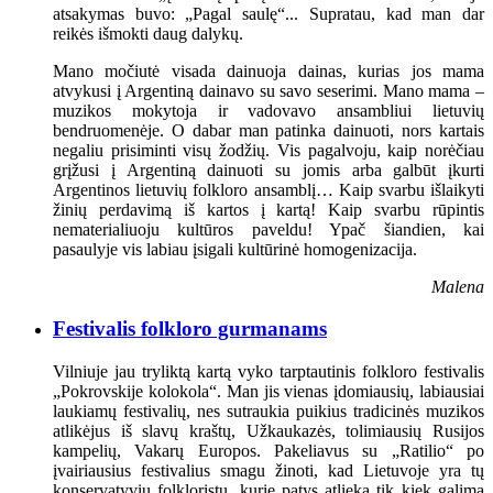
atsakymas buvo: „Pagal saulę“... Supratau, kad man dar
reikės išmokti daug dalykų.
Mano močiutė visada dainuoja dainas, kurias jos mama
atvykusi į Argentiną dainavo su savo seserimi. Mano mama –
muzikos mokytoja ir vadovavo ansambliui lietuvių
bendruomenėje. O dabar man patinka dainuoti, nors kartais
negaliu prisiminti visų žodžių. Vis pagalvoju, kaip norėčiau
grįžusi į Argentiną dainuoti su jomis arba galbūt įkurti
Argentinos lietuvių folkloro ansamblį… Kaip svarbu išlaikyti
žinių perdavimą iš kartos į kartą! Kaip svarbu rūpintis
nematerialiuoju kultūros paveldu! Ypač šiandien, kai
pasaulyje vis labiau įsigali kultūrinė homogenizacija.
Malena
Festivalis folkloro gurmanams
Vilniuje jau tryliktą kartą vyko tarptautinis folkloro festivalis
„Pokrovskije kolokola“. Man jis vienas įdomiausių, labiausiai
laukiamų festivalių, nes sutraukia puikius tradicinės muzikos
atlikėjus iš slavų kraštų, Užkaukazės, tolimiausių Rusijos
kampelių, Vakarų Europos. Pakeliavus su „Ratilio“ po
įvairiausius festivalius smagu žinoti, kad Lietuvoje yra tų
konservatyvių folkloristų, kurie patys atlieka tik kiek galima