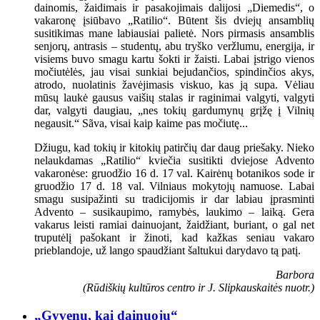
dainomis, žaidimais ir pasakojimais dalijosi „Diemedis“, o
vakaronę įsiūbavo „Ratilio“. Būtent šis dviejų ansamblių
susitikimas mane labiausiai palietė. Nors pirmasis ansamblis
senjorų, antrasis – studentų, abu tryško veržlumu, energija, ir
visiems buvo smagu kartu šokti ir žaisti. Labai įstrigo vienos
močiutėlės, jau visai sunkiai bejudančios, spindinčios akys,
atrodo, nuolatinis žavėjimasis viskuo, kas ją supa. Vėliau
mūsų laukė gausus vaišių stalas ir raginimai valgyti, valgyti
dar, valgyti daugiau, „nes tokių gardumynų grįžę į Vilnių
negausit.“ Sãva, visai kaip kaime pas močiutę...
Džiugu, kad tokių ir kitokių patirčių dar daug priešaky. Nieko
nelaukdamas „Ratilio“ kviečia susitikti dviejose Advento
vakaronėse: gruodžio 16 d. 17 val. Kairėnų botanikos sode ir
gruodžio 17 d. 18 val. Vilniaus mokytojų namuose. Labai
smagu susipažinti su tradicijomis ir dar labiau įprasminti
Advento – susikaupimo, ramybės, laukimo – laiką. Gera
vakarus leisti ramiai dainuojant, žaidžiant, buriant, o gal net
truputėlį pašokant ir žinoti, kad kažkas seniau vakaro
prieblandoje, už lango spaudžiant šaltukui darydavo tą patį.
Barbora
(Rūdiškių kultūros centro ir J. Slipkauskaitės nuotr.)
„Gyvenu, kai dainuoju“