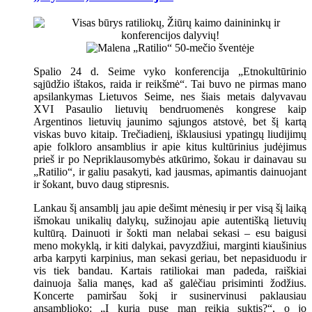
Spalio 24 d. Seime vyko konferencija „Etnokultūrinio
sąjūdžio ištakos, raida ir reikšmė“. Tai buvo ne pirmas mano
apsilankymas Lietuvos Seime, nes šiais metais dalyvavau
XVI Pasaulio lietuvių bendruomenės kongrese kaip
Argentinos lietuvių jaunimo sąjungos atstovė, bet šį kartą
viskas buvo kitaip. Trečiadienį, išklausiusi ypatingų liudijimų
apie folkloro ansamblius ir apie kitus kultūrinius judėjimus
prieš ir po Nepriklausomybės atkūrimo, šokau ir dainavau su
„Ratilio“, ir galiu pasakyti, kad jausmas, apimantis dainuojant
ir šokant, buvo daug stipresnis.
Lankau šį ansamblį jau apie dešimt mėnesių ir per visą šį laiką
išmokau unikalių dalykų, sužinojau apie autentišką lietuvių
kultūrą. Dainuoti ir šokti man nelabai sekasi – esu baigusi
meno mokyklą, ir kiti dalykai, pavyzdžiui, marginti kiaušinius
arba karpyti karpinius, man sekasi geriau, bet nepasiduodu ir
vis tiek bandau. Kartais ratiliokai man padeda, raiškiai
dainuoja šalia manęs, kad aš galėčiau prisiminti žodžius.
Koncerte pamiršau šokį ir susinervinusi paklausiau
ansamblioko: „Į kurią pusę man reikia suktis?“, o jo