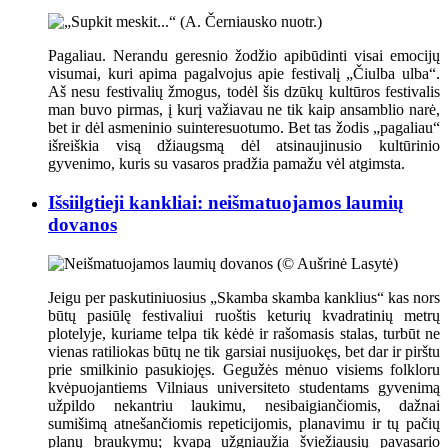
Pagaliau. Nerandu geresnio žodžio apibūdinti visai emocijų
visumai, kuri apima pagalvojus apie festivalį „Čiulba ulba“.
Aš nesu festivalių žmogus, todėl šis dzūkų kultūros festivalis
man buvo pirmas, į kurį važiavau ne tik kaip ansamblio narė,
bet ir dėl asmeninio suinteresuotumo. Bet tas žodis „pagaliau“
išreiškia visą džiaugsmą dėl atsinaujinusio kultūrinio
gyvenimo, kuris su vasaros pradžia pamažu vėl atgimsta.
Išsiilgtieji kankliai: neišmatuojamos laumių
dovanos
Jeigu per paskutiniuosius „Skamba skamba kanklius“ kas nors
būtų pasiūlę festivaliui ruoštis keturių kvadratinių metrų
plotelyje, kuriame telpa tik kėdė ir rašomasis stalas, turbūt ne
vienas ratiliokas būtų ne tik garsiai nusijuokęs, bet dar ir pirštu
prie smilkinio pasukiojęs. Gegužės mėnuo visiems folkloru
kvėpuojantiems Vilniaus universiteto studentams gyvenimą
užpildo nekantriu laukimu, nesibaigiančiomis, dažnai
sumišimą atnešančiomis repeticijomis, planavimu ir tų pačių
planų braukymu; kvapą užgniaužia šviežiausių pavasario