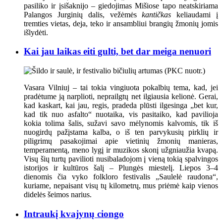
pasiliko ir įsišaknijo – giedojimas Mišiose tapo neatskiriama
Palangos Jurginių dalis, vežėmės
kantičkas
keliaudami į
tremties vietas, deja, teko ir ansambliui brangių žmonių jomis
išlydėti.
Kai jau laikas eiti gulti, bet dar meiga nenuori
Vasara Vilniuj – tai tokia vingiuota pokalbių tema, kad, jei
pradėtume ją narplioti, neprailgtų net ilgiausia kelionė. Gerai,
kad kaskart, kai jau, regis, pradeda plūsti ilgesinga „bet kur,
kad tik nuo asfalto“ nuotaika, vis pasitaiko, kad pavilioja
kokia tolima šalis, sužavi savo mėlynomis kalvomis, tik iš
nuogirdų pažįstama kalba, o iš ten parvykusių pirklių ir
piligrimų pasakojimai apie vietinių žmonių manieras,
temperamentą, meno lygį ir muzikos skonį užgniaužia kvapą.
Visų šių turtų pavilioti nusibaladojom į vieną tokią spalvingos
istorijos ir kultūros šalį – Plungės miestelį. Liepos 3–4
dienomis čia vyko folkloro festivalis „Saulelė raudona“,
kuriame, nepaisant visų tų kilometrų, mus priėmė kaip vienos
didelės šeimos narius.
Intraukį kvajynų ciongo