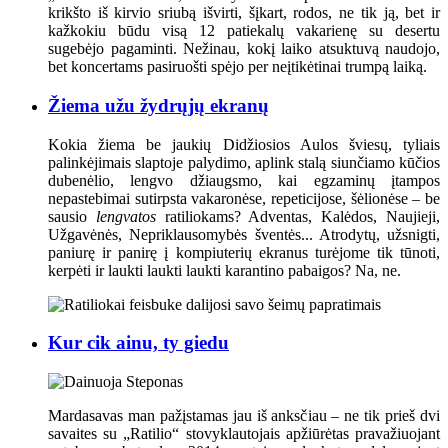
krikšto iš kirvio sriubą išvirti, šįkart, rodos, ne tik ją, bet ir
kažkokiu būdu visą 12 patiekalų vakarienę su desertu
sugebėjo pagaminti. Nežinau, kokį laiko atsuktuvą naudojo,
bet koncertams pasiruošti spėjo per neįtikėtinai trumpą laiką.
Žiema užu žydrųjų ekranų
Kokia žiema be jaukių Didžiosios Aulos šviesų, tyliais
palinkėjimais slaptoje palydimo, aplink stalą siunčiamo kūčios
dubenėlio, lengvo džiaugsmo, kai egzaminų įtampos
nepastebimai sutirpsta vakaronėse, repeticijose, šėlionėse – be
sausio
lengvatos
ratiliokams? Adventas, Kalėdos, Naujieji,
Užgavėnės, Nepriklausomybės šventės... Atrodytų, užsnigti,
paniurę ir panirę į kompiuterių ekranus turėjome tik tūnoti,
kerpėti ir laukti laukti laukti karantino pabaigos? Na, ne.
Kur cik ainu, ty giedu
Mardasavas man pažįstamas jau iš anksčiau – ne tik prieš dvi
savaites su „Ratilio“ stovyklautojais apžiūrėtas pravažiuojant