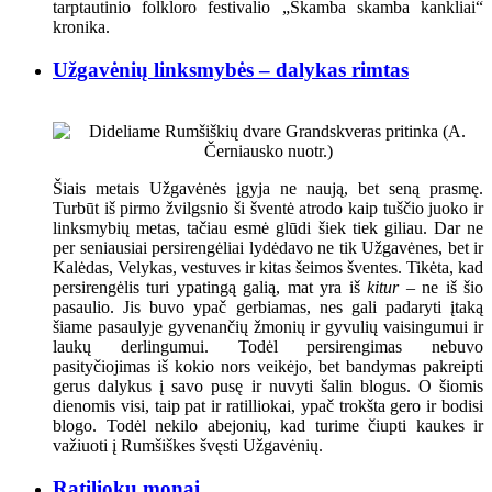
tarptautinio folkloro festivalio „Skamba skamba kankliai“
kronika.
Užgavėnių linksmybės – dalykas rimtas
Šiais metais Užgavėnės įgyja ne naują, bet seną prasmę.
Turbūt iš pirmo žvilgsnio ši šventė atrodo kaip tuščio juoko ir
linksmybių metas, tačiau esmė glūdi šiek tiek giliau. Dar ne
per seniausiai persirengėliai lydėdavo ne tik Užgavėnes, bet ir
Kalėdas, Velykas, vestuves ir kitas šeimos šventes. Tikėta, kad
persirengėlis turi ypatingą galią, mat yra iš
kitur
– ne iš šio
pasaulio. Jis buvo ypač gerbiamas, nes gali padaryti įtaką
šiame pasaulyje gyvenančių žmonių ir gyvulių vaisingumui ir
laukų derlingumui. Todėl persirengimas nebuvo
pasityčiojimas iš kokio nors veikėjo, bet bandymas pakreipti
gerus dalykus į savo pusę ir nuvyti šalin blogus. O šiomis
dienomis visi, taip pat ir ratilliokai, ypač trokšta gero ir bodisi
blogo. Todėl nekilo abejonių, kad turime čiupti kaukes ir
važiuoti į Rumšiškes švęsti Užgavėnių.
Ratiliokų monai