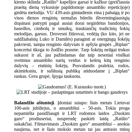
kiemo sklinda „Ratilio“ kapelijos garsai ir kažkur (greičiausia
praeitą dieną vykusioje papildomoje ansamblio repeticijoje)
girdėta melodija. VU 439-asis gimtadienis eina į pabaigą ir po
visos dienos renginių nemažas būrelis ištvermingiausiųjų
drąsinasi patrypti pagal ausiai dorai negirdėtus bandonijos,
basedlos, cimbolų ir smuikų, traukiančių tradicinių šokių
melodijas, garsus. Drovesni žiūrovai, vedėjų (ko kito, jei ne
saldžiabalsių Luko ir Damilės) paraginti ar energingų šokėjų
pakviesti, tampa renginio dalyviais ir apšyla grupės „Biplan“
koncertui tikrąja to žodžio prasme. Tarp šokėjų neilgai trukus
sukuosi ir aš, jau pažindamas dar taip neseniai visiškai
svetimus ansamblio narių veidus ir keletą kitų renginio
dalyvių – etatinių šokėjų. Pusvalandis pralekia, rodos,
akimirksniu, ir sušilusią publiką atiduodame į „Biplan“
rankas. Gera grupė, špyga taukuota.
Balandžio aštuntoji
. Įdomiai sutapo: šiais metais Lietuvai
100-asis jubiliejus, o ansambliui – 50-asis. Tokia proga
nepamiršta pasidžiaugti ir LRT rodomos laidos „Duokim
garo“ prodiuseriai, nusprendę paskirti laidą „Ratilio“
sukakčiai. Filmavimasis „Duokim garo“ ansambliui – anokia
naujiena, net ir šiais mokslo metais tai jau antrasis mūsų