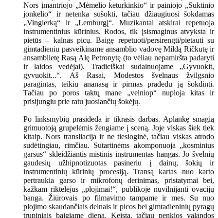
Nors įmantriojo „Mėmelio keturkinkio“ ir painiojo „Suktinio
jonkelio“ ir netenka sušokti, tačiau džiaugiuosi šokdamas
„Vingierką“ ir „Lemburgį“. Muzikantai atskirai repetuoja
instrumentinius kūrinius. Rodos, tik įsismaginus atvyksta ir
pietūs – kalnas picų. Baigę repetuoti/persirengti/pietauti su
gimtadieniu pasveikiname ansamblio vadovę Mildą Ričkutę ir
ansamblietę Rasą Alę Petronytę (to vėliau nepamiršta padaryti
ir laidos vedėjai). Tradiciškai sudainuojame „Gyvuokit,
gyvuokit...“. Aš Rasai, Modestos švelnaus žvilgsnio
paragintas, teikiu ananasą ir pirmas pradedu ją šokdinti.
Tačiau po poros taktų mane „velniop“ nuploja kitas ir
prisijungiu prie ratu juosiančių šokėjų.
Po linksmybių prasideda ir tikrasis darbas. Aplankę smagią
grimuotoją grupelėmis žengiame į sceną. Joje viskas šiek tiek
kitaip. Nors transliacija ir ne tiesioginė, tačiau viskas atrodo
sudėtingiau, rimčiau. Sutartinėms akomponuoja „kosminius
garsus“ skleidžiantis mistinis instrumentas hangas. Jo švelnių
gaudesių užhipnotizuotas pasineriu į dainų, šokių ir
instrumentinių kūrinių procesiją. Transą kartas nuo karto
pertraukia garso ir mikrofonų derinimas, pristatymai bei,
kažkam riktelėjus „plojimai!“, publikoje nuvilnijanti ovacijų
banga. Žiūrovais po filmavimo tampame ir mes. Su nuo
plojimo skaudančiais delnais ir picos bei gimtadieninių pyragų
trupiniais baigiame dieną. Keista, tačiau penkios valandos