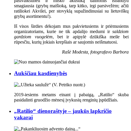
pasivaikštinėti ir miško akustiką dainomis išbandyti
smagiausia (grybų maišioką, tarp kitko, irgi parsivežėm; ačiū
ratiliokei Akvilei, per stovyklą supažindinusiai su lietuviškų
grybų asortimentu!).
Iš visos širdies dėkojam mus pakvietusiems ir priėmusiems
organizatoriams, kurie ne tik apdalijo medumi ir
saldziom
gardziom vuogełėm
, bet ir apipylė dzūkiška meile bei
rūpesčiu, kurių jokiais krepšiais ar saujomis neišmatuosi.
Rašė Modesta, fotografavo Barbora
Aukščiau kasdienybės
2019-iesiems metams einant į pabaigą, „Ratilio“ skuba
pasidalinti gruodžio mėnesį įvykusių renginių įspūdžiais.
„Ratilio“ dienoraštyje – jaukūs lapkričio
vakarai