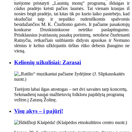
turėjome pristatyti „Laumių monų“ programą, išdaigas ir
cūdus
pradėjo krėsti pačios laumės. Tai vienam kraujas iš
nosies bėgti pradėjo, tai kitas tik po kurio laiko pastebėjo, kad
skudučiai taip ir nepaliko rudeniškomis spalvomis
besidažančios M. K. Čiurlionio gatvės. Ir pačiame pasakotojų
konkurse Druskininkuose netrūko paslaptingumo.
Prisiklausius įvairiausių pasakų porinimų, netoliese čiurlenanti
Ratnyčia, retkarčiais suūbiantis didysis apuokas ir Nemuno
slėnius ir kelius užklojantis tirštas rūko debesis įbaugino ne
vieną.
Kelionių užkulisiai: Zarasai
Turėjom labai ilgas atostogas – net dvi savaites tarp koncertų.
Sekmadienį naujai mažlietuvių folkloru papildytą programą
vežėm į Zarasų Žolinę.
Visų akys – į pajūrį!