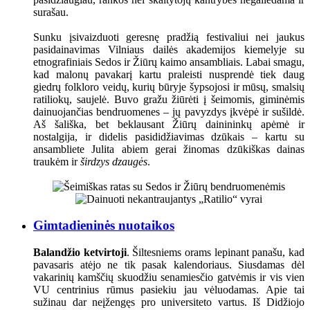
surašau.
Sunku įsivaizduoti geresnę pradžią festivaliui nei jaukus
pasidainavimas Vilniaus dailės akademijos kiemelyje su
etnografiniais Sedos ir Žiūrų kaimo ansambliais. Labai smagu,
kad malonų pavakarį kartu praleisti nusprendė tiek daug
giedrų folkloro veidų, kurių būryje šypsojosi ir mūsų, smalsių
ratiliokų, saujelė. Buvo gražu žiūrėti į šeimomis, giminėmis
dainuojančias bendruomenes – jų pavyzdys įkvėpė ir sušildė.
Aš šališka, bet beklausant Žiūrų dainininkų apėmė ir
nostalgija, ir didelis pasididžiavimas dzūkais – kartu su
ansambliete Julita abiem gerai žinomas dzūkiškas dainas
traukėm ir
širdzys dzaugės
.
Gimtadieninės nuotaikos
Balandžio ketvirtoji
. Šiltesniems orams lepinant panašu, kad
pavasaris atėjo ne tik pasak kalendoriaus. Siusdamas dėl
vakarinių kamščių skuodžiu senamiesčio gatvėmis ir vis vien
VU centrinius rūmus pasiekiu jau vėluodamas. Apie tai
sužinau dar neįžengęs pro universiteto vartus. Iš Didžiojo