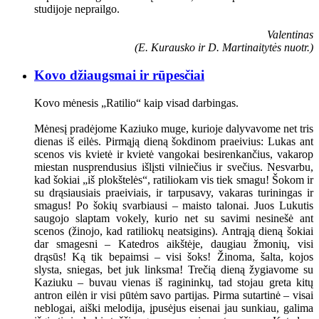
studijoje neprailgo.
Valentinas
(E. Kurausko ir D. Martinaitytės nuotr.)
Kovo džiaugsmai ir rūpesčiai
Kovo mėnesis „Ratilio“ kaip visad darbingas.
Mėnesį pradėjome Kaziuko muge, kurioje dalyvavome net tris
dienas iš eilės. Pirmąją dieną šokdinom praeivius: Lukas ant
scenos vis kvietė ir kvietė vangokai besirenkančius, vakarop
miestan nusprendusius išlįsti vilniečius ir svečius. Nesvarbu,
kad šokiai „iš plokštelės“, ratiliokam vis tiek smagu! Šokom ir
su drąsiausiais praeiviais, ir tarpusavy, vakaras turiningas ir
smagus! Po šokių svarbiausi – maisto talonai. Juos Lukutis
saugojo slaptam vokely, kurio net su savimi nesinešė ant
scenos (žinojo, kad ratiliokų neatsigins). Antrąją dieną šokiai
dar smagesni – Katedros aikštėje, daugiau žmonių, visi
drąsūs! Ką tik bepaimsi – visi šoks! Žinoma, šalta, kojos
slysta, sniegas, bet juk linksma! Trečią dieną žygiavome su
Kaziuku – buvau vienas iš ragininkų, tad stojau greta kitų
antron eilėn ir visi pūtėm savo partijas. Pirma sutartinė – visai
neblogai, aiški melodija, įpusėjus eisenai jau sunkiau, galima