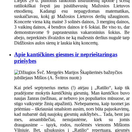
Liepos 29 d. pilnomis rankomis instrumentų lipome į sceną
ratiliokiškai švęsti jau įsisiūbavusių Mažosios Lietuvos
etnodienų. Kadangi esu nepagydomas matematikas,
suskaičiavau, kokį gi Mažosios Lietuvos derlių užauginom.
Koncerte viena kitą mainė 3 solinės dainos, 3 merginų dainos,
3 vaikinų dainos, 4 bendros dainos ir 6 šokiai. Be viso to, dar
demonstravome 9 paprastesnius vakaroninius šokius. Be
abejo, neprekinės išvaizdos ne ką mažesnis derlius nugulė tarp
Didžiosios aulos sienų ir laukia kitų koncertų.
Apie kantičkines giesmes ir neprieštaringas
priešybes
Kai prieš septynerius metus (!) atėjau į „Ratilio“, kaip tik
pradėjome mokytis
kantičkinių
giesmių. Man
kantičkos
buvo
naujas žanras (nežinau, ar nebuvo jos populiarios mūsuose, ar
stigo vaikystėje žinių atpažinti). Nebepamenu, kaip tuomet jas
priėmiau – tikriausiai smalsiom ausim, nors būta pajuokavimų,
kad nubarstė dalį naujokų giesmių aukštybės... Tada, bent jau
mes, ansambliečiai, nenujautėme, kiek su jomis
draugausime – tąsyk, rodos, ruošėmės vienoms Mišioms
Vilniuje. Bet, užsukusios į „Ratilio“ repertuarą, giesmės