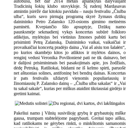
autobusu, bet dar 2014 metais aplankytas dalyvaujant
Tradicinių šokių klubo stovykloje. Šį rudenį Mardasavas
atmintin įsirėžė dar kitokiu pavidalu – nauju festivaliu „Čiulba
ulba“, kuris savo pirmąją programą skyrė žymaus dzūkų
dainininko Petro Zalansko 120-osioms gimimo metinėms
paminėti. Kvepiančio šilo apsuptyje, Dzūkų namo
paunksmėje sekmadienį vykęs koncertas subūrė folkloro
atlikėjus, mylėtojus bei vietinius žmones pabūti kartu bei
prisiminti Petrą Zalanską. Dainininko vaikai, vaikaičiai ir
provaikaičiai koncertą pradėjo daina „Vai aš aisiu ton šalałėn“,
po kurios skambėjo kitos jo atliktos ir mylėtos dainos, o
renginį vedusi Veronika Povilionienė pati ne tik dainavo, bet
ir dalijosi prisiminimais bei pasakojimais apie, jos žodžiais,
dėdę Petruką. Ratiliokai, būdami ne iš kelmo spirti, paruošė
net aštuonias solines, antifoninę bei bendrą dainas. Koncertas
ir pats festivalis uždaryti vienomis populiariausių ir
žinomiausių P. Zalansko dainų – „Čiulba ulba sakalas“ ir „Vai
tu sakal sakale“, kurias per miškus ataidint tikriausiai girdėjo ir
gretimi kaimai.
Pakeliui namo į Vilnių susivilioję grybų ir grybautojų miške
gausa, trumpam stabtelėjome pagrybauti. Greitai tapo aišku,
kad ratiliokams ne gėrybes rinkti, o minkštomis samanomis