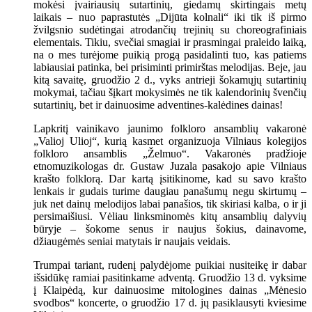
mokėsi įvairiausių sutartinių, giedamų skirtingais metų
laikais – nuo paprastutės „Dijūta kolnali“ iki tik iš pirmo
žvilgsnio sudėtingai atrodančių trejinių su choreografiniais
elementais. Tikiu, svečiai smagiai ir prasmingai praleido laiką,
na o mes turėjome puikią progą pasidalinti tuo, kas patiems
labiausiai patinka, bei prisiminti primirštas melodijas. Beje, jau
kitą savaitę, gruodžio 2 d., vyks antrieji šokamųjų sutartinių
mokymai, tačiau šįkart mokysimės ne tik kalendorinių švenčių
sutartinių, bet ir dainuosime adventines-kalėdines dainas!
Lapkritį vainikavo jaunimo folkloro ansamblių vakaronė
„Valioj Ulioj“, kurią kasmet organizuoja Vilniaus kolegijos
folkloro ansamblis „Želmuo“. Vakaronės pradžioje
etnomuzikologas dr. Gustaw Juzala pasakojo apie Vilniaus
krašto folklorą. Dar kartą įsitikinome, kad su savo krašto
lenkais ir gudais turime daugiau panašumų negu skirtumų –
juk net dainų melodijos labai panašios, tik skiriasi kalba, o ir ji
persimaišiusi. Vėliau linksminomės kitų ansamblių dalyvių
būryje – šokome senus ir naujus šokius, dainavome,
džiaugėmės seniai matytais ir naujais veidais.
Trumpai tariant, rudenį palydėjome puikiai nusiteikę ir dabar
išsidūkę ramiai pasitinkame adventą. Gruodžio 13 d. vyksime
į Klaipėdą, kur dainuosime mitologines dainas „Mėnesio
svodbos“ koncerte, o gruodžio 17 d. jų pasiklausyti kviesime