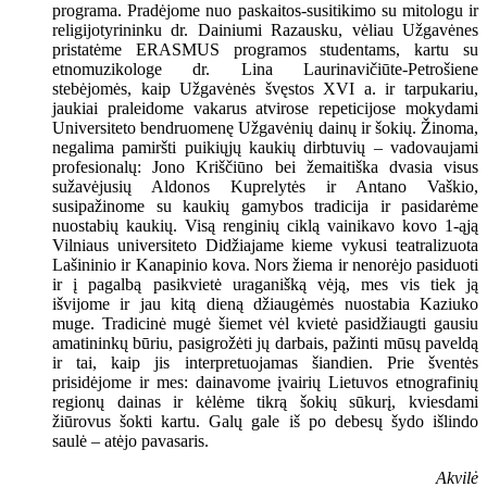
programa. Pradėjome nuo paskaitos-susitikimo su mitologu ir
religijotyrininku dr. Dainiumi Razausku, vėliau Užgavėnes
pristatėme ERASMUS programos studentams, kartu su
etnomuzikologe dr. Lina Laurinavičiūte-Petrošiene
stebėjomės, kaip Užgavėnės švęstos XVI a. ir tarpukariu,
jaukiai praleidome vakarus atvirose repeticijose mokydami
Universiteto bendruomenę Užgavėnių dainų ir šokių. Žinoma,
negalima pamiršti puikiųjų kaukių dirbtuvių – vadovaujami
profesionalų: Jono Kriščiūno bei žemaitiška dvasia visus
sužavėjusių Aldonos Kuprelytės ir Antano Vaškio,
susipažinome su kaukių gamybos tradicija ir pasidarėme
nuostabių kaukių. Visą renginių ciklą vainikavo kovo 1-ąją
Vilniaus universiteto Didžiajame kieme vykusi teatralizuota
Lašininio ir Kanapinio kova. Nors žiema ir nenorėjo pasiduoti
ir į pagalbą pasikvietė uraganišką vėją, mes vis tiek ją
išvijome ir jau kitą dieną džiaugėmės nuostabia Kaziuko
muge. Tradicinė mugė šiemet vėl kvietė pasidžiaugti gausiu
amatininkų būriu, pasigrožėti jų darbais, pažinti mūsų paveldą
ir tai, kaip jis interpretuojamas šiandien. Prie šventės
prisidėjome ir mes: dainavome įvairių Lietuvos etnografinių
regionų dainas ir kėlėme tikrą šokių sūkurį, kviesdami
žiūrovus šokti kartu. Galų gale iš po debesų šydo išlindo
saulė – atėjo pavasaris.
Akvilė