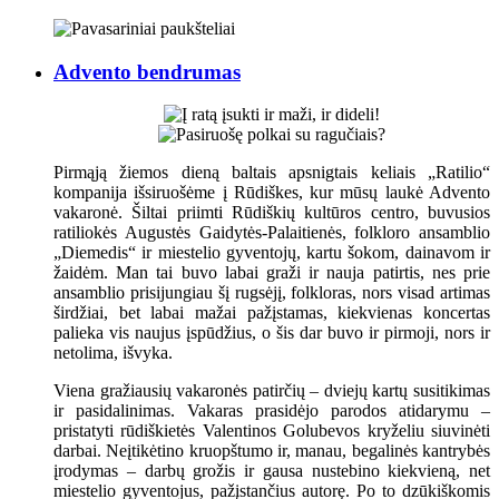
Advento bendrumas
Pirmąją žiemos dieną baltais apsnigtais keliais „Ratilio“
kompanija išsiruošėme į Rūdiškes, kur mūsų laukė Advento
vakaronė. Šiltai priimti Rūdiškių kultūros centro, buvusios
ratiliokės Augustės Gaidytės-Palaitienės, folkloro ansamblio
„Diemedis“ ir miestelio gyventojų, kartu šokom, dainavom ir
žaidėm. Man tai buvo labai graži ir nauja patirtis, nes prie
ansamblio prisijungiau šį rugsėjį, folkloras, nors visad artimas
širdžiai, bet labai mažai pažįstamas, kiekvienas koncertas
palieka vis naujus įspūdžius, o šis dar buvo ir pirmoji, nors ir
netolima, išvyka.
Viena gražiausių vakaronės patirčių – dviejų kartų susitikimas
ir pasidalinimas. Vakaras prasidėjo parodos atidarymu –
pristatyti rūdiškietės Valentinos Golubevos kryželiu siuvinėti
darbai. Neįtikėtino kruopštumo ir, manau, begalinės kantrybės
įrodymas – darbų grožis ir gausa nustebino kiekvieną, net
miestelio gyventojus, pažįstančius autorę. Po to dzūkiškomis