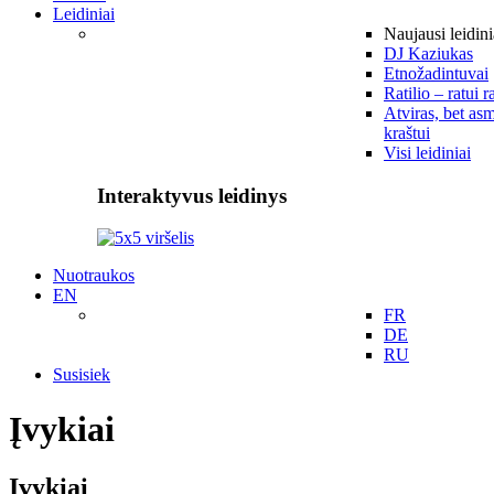
Leidiniai
Naujausi leidini
DJ Kaziukas
Etnožadintuvai
Ratilio – ratui r
Atviras, bet asm
kraštui
Visi leidiniai
Interaktyvus leidinys
Nuotraukos
EN
FR
DE
RU
Susisiek
Įvykiai
Įvykiai