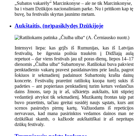
„Subatos vakarėly“ Marcinkonyse
– ale ne tik Marcinkonyse,
ba i visam Dzūkijos nacionaliniam parke. Nu i pritikom kap tę
buvę, ba festivalis skyrtas jaunimo metam.
Aukštaitis, (ne)pasiklydęs Dzūkijoje
Intensyvi liepa: kas grįžs iš Rumunijas, kas iš Latvijas
festivalių, be ilgesnia poilsia traukėm į Didžiają aulą
repetuot – dar viens festivals jau už poras dienų, liepos 14–17
dienomis „Čiulba ulba“ Subartonyse. Ratiliokai buva pakviest
penktadienio vakarų pravest pasidainavims prie lauža, pagrot
šokiuos ir sekmadienį padainuot Subartonių krašta dainų
koncerte. Festivalių praretint ratiliokų kuopa turėj sukts iš
padeties – ant popieriaus penktadienį turim keturs vedančius
dains žmons, tarp jų ir aš, užkietėjs aukštaits, kiti stipriej
vedantieji atvykst tik sekmadienį. Muzikantų frontas taip pat
buvo praretints, tačiau greitai susidėj naujs sąstats, kurs ant
scenos pasirodys pirmų kartų. Važiuodams iš repeticijos
nervavaus, kad mana pasirinktos vedamos dainos man ne
dzūkiškai skamb, o kažkode aukštaitiškai ir aš nepritaps
dzūkų festivaly.