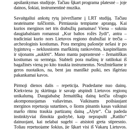
apsilankymas studijoje. Tačiau šįkart programa platesnė – joje
dainos, šokiai, instrumentinė muzika.
Savaitgaliui ankstų rytą įsiveržiame į LRT studiją. Tačiau
neateiname tuščiomis. Pirmiausia tempiame aprangą. Kai
kurios merginos net tris drabužių pamainas! Viena – suknia
daugiabalsiam romansui „Kur baltos rožės žydi“, antra –
tradiciniai kurio nors Lietuvos regiono drabužiai ir trečia –
archeologinis kostiumas. Pora merginų pašonėje nešasi ir po
lygintuvą – neklusnioms marškinių rankovėms, kaspinėliams
ir sijonams „auklėti“. Mano manta paprastesnė – žemaitiškas
kostiumas su sermėga. Stabteli pora mašinų ir ratiliokai iš
bagažinės vieną po kito traukia instrumentus. Neužmirštame ir
geros nuotaikos, na, bent jau maniškė puiki, nes išgėriau
pakankamai kavos.
Pirmoji dienos dalis – repeticija. Pradedame nuo dainų.
Kiekviena jų skirtinga ir savaip atspindi Lietuvos regionų
unikalumą. Daugiabalsę žemaitišką dainą keičia ožragio
akomponuojamas valiavimas. Vaikinams poilsiaujant
merginos repetuoja sutartines, o šioms pinantis kasas vaikinai
maršo ritmu traukia partizanų dainą „Alyte“. Čia padeda
instinktyviai išmokta gudrybė, kaip neprapulti „Ratilio“
dainuojant, kai nelabai sugebi – atsistoti greta stipresnio.
Toliau repetuojame šokius, jie šįkart visi iš Vakarų Lietuvos.