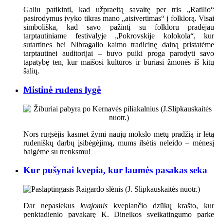
Galiu patikinti, kad užpraeitą savaitę per tris „Ratilio“
pasirodymus įvyko tikras mano „atsivertimas“ į folklorą. Visai
simboliška, kad savo pažintį su folkloru pradėjau
tarptautiniame festivalyje „Pokrovskije kolokola“, kur
sutartines bei Nibragalio kaimo tradicinę dainą pristatėme
tarptautinei auditorijai – buvo puiki proga parodyti savo
tapatybę ten, kur maišosi kultūros ir buriasi žmonės iš kitų
šalių.
Mistinė rudens lygė
Nors rugsėjis kasmet žymi naujų mokslo metų pradžią ir lėtą
rudeniškų darbų įsibėgėjimą, mums ilsėtis neleido – mėnesį
baigėme su trenksmu!
Kur pušynai kvepia, kur laumės pasakas seka
Dar nepasiekus
kvajomis
kvepiančio dzūkų krašto, kur
penktadienio pavakarę K. Dineikos sveikatingumo parke