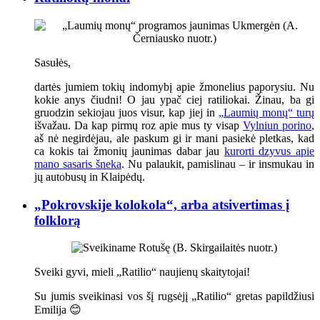
Sasułės,
dartės jumiem tokių indomybį apie žmonelius paporysiu. Nu
kokie anys čiudni! O jau ypač ciej ratiliokai. Žinau, ba gi
gruodzin sekiojau juos visur, kap jiej in
„Laumių monų“ turų
išvažau. Da kap pirmų roz apie mus ty visap
Vylniun porino
,
aš nė negirdėjau, ale paskum gi ir mani pasiekė pletkas, kad
ca kokis tai žmonių jaunimas dabar jau
kurorti dzyvus apie
mano sasaris šneka
. Nu palaukit, pamislinau – ir insmukau in
jų autobusų in Klaipėdų.
„Pokrovskije kolokola“, arba atsivertimas į
folklorą
Sveiki gyvi, mieli „Ratilio“ naujienų skaitytojai!
Su jumis sveikinasi vos šį rugsėjį „Ratilio“ gretas papildžiusi
Emilija 😊