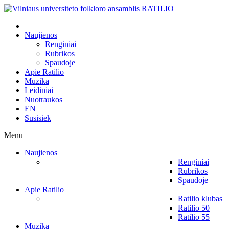
Naujienos
Renginiai
Rubrikos
Spaudoje
Apie Ratilio
Muzika
Leidiniai
Nuotraukos
EN
Susisiek
Menu
Naujienos
Renginiai
Rubrikos
Spaudoje
Apie Ratilio
Ratilio klubas
Ratilio 50
Ratilio 55
Muzika