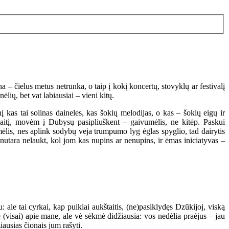
a – čielus metus netrunka, o taip į kokį koncertų, stovyklų ar festivalį
lių, bet vat labiausiai – vieni kitų.
 kas tai solinas daineles, kas šokių melodijas, o kas – šokių eigų ir
aitį, movėm į Dubysų pasipliuškent – gaivumėlis, ne kitėp. Paskui
mėlis, nes aplink sodybų veja trumpumo lyg ėglas spyglio, tad dairytis
 nutara nelaukt, kol jom kas nupins ar nenupins, ir ėmas iniciatyvas –
 ale tai cyrkai, kap puikiai aukštaitis, (ne)pasiklydęs Dzūkijoj, viską
ne (visai) apie mane, ale vė sėkmė didžiausia: vos nedėlia praėjus – jau
ausias čionais jum rašyti.