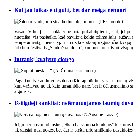
Kai jau laikas eiti gulti, bet dar meiga nenuori
Vasara Vilniuj – tai tokia vingiuota pokalbių tema, kad, jei prad
nuotaika, vis pasitaiko, kad pavilioja kokia tolima šalis, sužav
temperamentą, meno lygį ir muzikos skonį užgniaužia kvapą. Vi
folkloro festivalis „Saulelė raudona“, kuriame, nepaisant visų t
Intraukį kvajynų ciongo
Pagaliau. Nerandu geresnio žodžio apibūdinti visai emocijų vis
kurį važiavau ne tik kaip ansamblio narė, bet ir dėl asmeninio 
atgimsta.
Išsiilgtieji kankliai: neišmatuojamos laumių dov
Jeigu per paskutiniuosius „Skamba skamba kanklius“ kas nors būtų
tik garsiai nusijuokęs, bet dar ir pirštu prie smilkinio pasuk