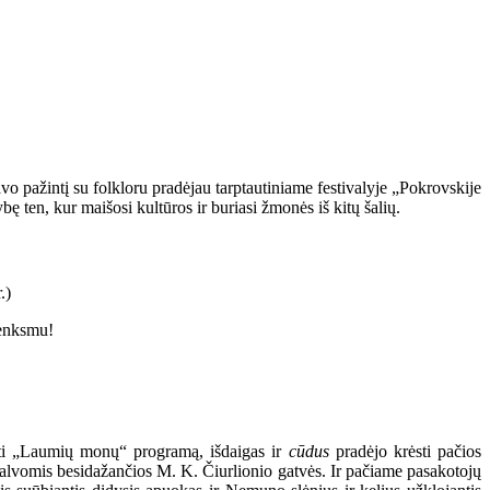
avo pažintį su folkloru pradėjau tarptautiniame festivalyje „Pokrovskije
ę ten, kur maišosi kultūros ir buriasi žmonės iš kitų šalių.
renksmu!
yti „Laumių monų“ programą, išdaigas ir
cūdus
pradėjo krėsti pačios
 spalvomis besidažančios M. K. Čiurlionio gatvės. Ir pačiame pasakotojų