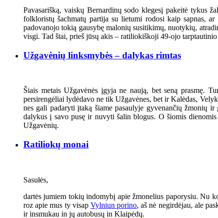
Pavasarišką, vaiskų Bernardinų sodo klegesį pakeitė tykus žal
folkloristų šachmatų partija su lietumi rodosi kaip sapnas, a
padovanojo tokią gausybę malonių susitikimų, nuotykių, atradimų
visgi. Tad štai, prieš jūsų akis – ratiliokiškoji 49-ojo tarptauti
Užgavėnių linksmybės – dalykas rimtas
Šiais metais Užgavėnės įgyja ne naują, bet seną prasmę. Turb
persirengėliai lydėdavo ne tik Užgavėnes, bet ir Kalėdas, Velykas
nes gali padaryti įtaką šiame pasaulyje gyvenančių žmonių ir
dalykus į savo pusę ir nuvyti šalin blogus. O šiomis dienomis v
Užgavėnių.
Ratiliokų monai
Sasułės,
dartės jumiem tokių indomybį apie žmonelius paporysiu. Nu kokie
roz apie mus ty visap
Vylniun porino
, aš nė negirdėjau, ale pa
ir insmukau in jų autobusų in Klaipėdų.