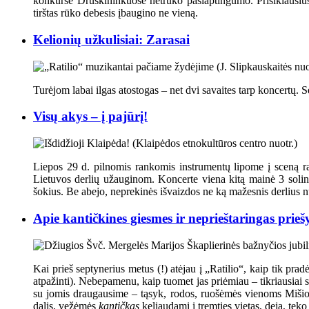
konkurse Druskininkuose netrūko paslaptingumo. Prisiklausius į
tirštas rūko debesis įbaugino ne vieną.
Kelionių užkulisiai: Zarasai
Turėjom labai ilgas atostogas – net dvi savaites tarp koncertų.
Visų akys – į pajūrį!
Liepos 29 d. pilnomis rankomis instrumentų lipome į sceną r
Lietuvos derlių užauginom. Koncerte viena kitą mainė 3 solin
šokius. Be abejo, neprekinės išvaizdos ne ką mažesnis derlius nu
Apie kantičkines giesmes ir neprieštaringas prieš
Kai prieš septynerius metus (!) atėjau į „Ratilio“, kaip tik pr
atpažinti). Nebepamenu, kaip tuomet jas priėmiau – tikriausiai
su jomis draugausime – tąsyk, rodos, ruošėmės vienoms Mišioms
dalis, vežėmės
kantičkas
keliaudami į tremties vietas, deja, teko