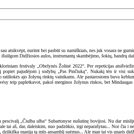
t sau atsikvėpt, nurimt bei pasbūt su namiškiais, nes juk vosara ne gumin
– išsiilgom Didžiosios aulos, instrumantų skambėjimo, šokių, bandrų dainė
oriniam festivaly „Obelynės Žolinė 2022“. Per repeticijas atsišviežinį
 popiet pajudėjom į sodybų „Pas Pinčiuką“. Nukakį tėn ir visi suk
, o ratiliokės ajo žolynų rinktų vainikams. Ale pastarosioms buva keblu
s pavėsy teip papletkavot, pakol merginos žolynus rinkos, bet Mindaugas
n pescivalį „Čiulba ulba“ Subartonyse nušutinę bovijosi. Nu dar misliju:
 ale tai aš, dar, daleiskim, nuo padzūkio, irgi neparašytau... Nor čia i 
, dzūkiška manija tą mūs ansamblį suėmus... Ale man tai vis unaris didži