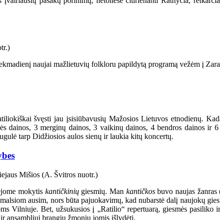
vairiausių pasakų porinimų, netoliese čiurlenanti Ratnyčia, retkarčia
 Sekmadienį naujai mažlietuvių folkloru papildytą programą vežėm į Zara
atiliokiškai švęsti jau įsisiūbavusių Mažosios Lietuvos etnodienų. K
ės dainos, 3 merginų dainos, 3 vaikinų dainos, 4 bendros dainos ir 6
gulė tarp Didžiosios aulos sienų ir laukia kitų koncertų.
ybes
adėjome mokytis
kantičkinių
giesmių. Man
kantičkos
buvo naujas žanras (
 smalsiom ausim, nors būta pajuokavimų, kad nubarstė dalį naujokų gies
 Vilniuje. Bet, užsukusios į „Ratilio“ repertuarą, giesmės pasiliko ir
 ir ansambliui brangių žmonių jomis išlydėti.