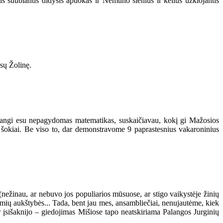
is suūbiantis didysis apuokas ir Nemuno slėnius ir kelius užklojantis
sų Žolinę.
adangi esu nepagydomas matematikas, suskaičiavau, kokį gi Mažosios
 šokiai. Be viso to, dar demonstravome 9 paprastesnius vakaroninius
nežinau, ar nebuvo jos populiarios mūsuose, ar stigo vaikystėje žinių
mių aukštybės... Tada, bent jau mes, ansambliečiai, nenujautėme, kiek
 įsišaknijo – giedojimas Mišiose tapo neatskiriama Palangos Jurginių