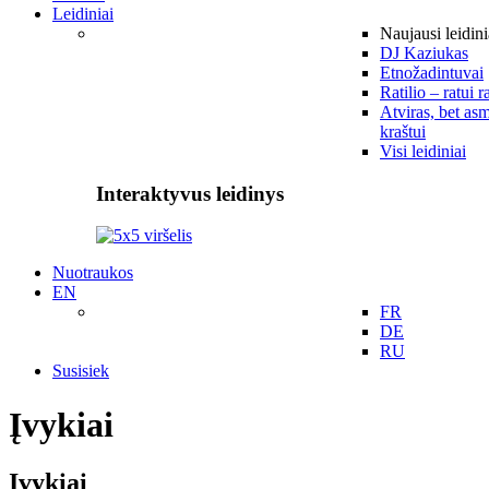
Leidiniai
Naujausi leidini
DJ Kaziukas
Etnožadintuvai
Ratilio – ratui r
Atviras, bet asm
kraštui
Visi leidiniai
Interaktyvus leidinys
Nuotraukos
EN
FR
DE
RU
Susisiek
Įvykiai
Įvykiai