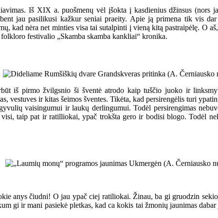
iavimas. Iš XIX a. puošmenų vėl įšokta į kasdienius džinsus (nors jau
r bent jau pasilikusi kažkur seniai praeity. Apie ją primena tik vis d
, kad nėra net minties visa tai sutalpinti į vieną kitą pastraipėlę. O 
nio folkloro festivalio „Skamba skamba kankliai“ kronika.
ūt iš pirmo žvilgsnio ši šventė atrodo kaip tuščio juoko ir linksmyb
, vestuves ir kitas šeimos šventes. Tikėta, kad persirengėlis turi ypatin
 gyvulių vaisingumui ir laukų derlingumui. Todėl persirengimas nebuvo
isi, taip pat ir ratilliokai, ypač trokšta gero ir bodisi blogo. Todėl n
 anys čiudni! O jau ypač ciej ratiliokai. Žinau, ba gi gruodzin sekioj
skum gi ir mani pasiekė pletkas, kad ca kokis tai žmonių jaunimas dabar