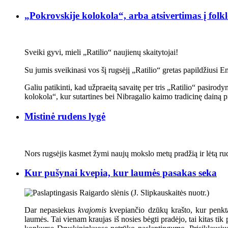
„Pokrovskije kolokola“, arba atsivertimas į folk
Sveiki gyvi, mieli „Ratilio“ naujienų skaitytojai!
Su jumis sveikinasi vos šį rugsėjį „Ratilio“ gretas papildžiusi E
Galiu patikinti, kad užpraeitą savaitę per tris „Ratilio“ pasirod
kolokola“, kur sutartines bei Nibragalio kaimo tradicinę dainą pr
Mistinė rudens lygė
Nors rugsėjis kasmet žymi naujų mokslo metų pradžią ir lėtą r
Kur pušynai kvepia, kur laumės pasakas seka
Dar nepasiekus
kvajomis
kvepiančio dzūkų krašto, kur penkt
laumės. Tai vienam kraujas iš nosies bėgti pradėjo, tai kitas t