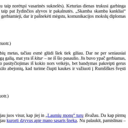
 taip norėtųsi vasarinės suknelės). Keturias dienas trukusi garbinga
ar taip pat žydinčios alyvos ir pakalnutės. „Skamba skamba kankliai“
aš, gerbiamieji, dar ir pašnekėti mėgstu, komunikacijos mokslų diplomas
ių metas, tačiau esmė glūdi šiek tiek giliau. Dar ne per seniausiai
gą galią, mat yra iš
kitur
– ne iš šio pasaulio. Jis buvo ypač gerbiamas,
 pasityčiojimas iš kokio nors veikėjo, bet bandymas pakreipti gerus
ekilo abejonių, kad turime čiupti kaukes ir važiuoti į Rumšiškes švęsti
au juos visur, kap jiej in
„Laumių monų“ turų
išvažau. Da kap pirmų
 jau
kurorti dzyvus apie mano sasaris šneka
. Nu palaukit, pamislinau –