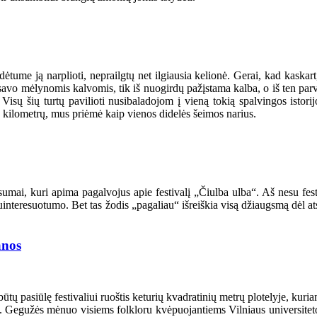
ėtume ją narplioti, neprailgtų net ilgiausia kelionė. Gerai, kad kaskart,
i savo mėlynomis kalvomis, tik iš nuogirdų pažįstama kalba, o iš ten par
sų šių turtų pavilioti nusibaladojom į vieną tokią spalvingos istorij
ų kilometrų, mus priėmė kaip vienos didelės šeimos narius.
umai, kuri apima pagalvojus apie festivalį „Čiulba ulba“. Aš nesu fest
suinteresuotumo. Bet tas žodis „pagaliau“ išreiškia visą džiaugsmą dėl 
anos
 pasiūlę festivaliui ruoštis keturių kvadratinių metrų plotelyje, kuriame
iojęs. Gegužės mėnuo visiems folkloru kvėpuojantiems Vilniaus universi