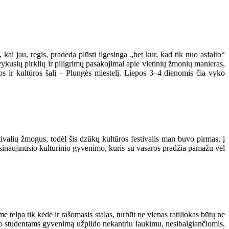
 kai jau, regis, pradeda plūsti ilgesinga „bet kur, kad tik nuo asfalto“
vykusių pirklių ir piligrimų pasakojimai apie vietinių žmonių manieras,
os ir kultūros šalį – Plungės miestelį. Liepos 3–4 dienomis čia vyko
ivalių žmogus, todėl šis dzūkų kultūros festivalis man buvo pirmas, į
atsinaujinusio kultūrinio gyvenimo, kuris su vasaros pradžia pamažu vėl
 telpa tik kėdė ir rašomasis stalas, turbūt ne vienas ratiliokas būtų ne
teto studentams gyvenimą užpildo nekantriu laukimu, nesibaigiančiomis,