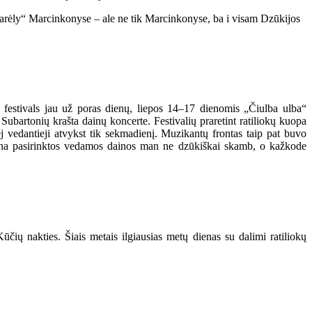
karėly“ Marcinkonyse
– ale ne tik Marcinkonyse, ba i visam Dzūkijos
ns festivals jau už poras dienų, liepos 14–17 dienomis „Čiulba ulba“
ubartonių krašta dainų koncerte. Festivalių praretint ratiliokų kuopa
riej vedantieji atvykst tik sekmadienį. Muzikantų frontas taip pat buvo
d mana pasirinktos vedamos dainos man ne dzūkiškai skamb, o kažkode
ūčių nakties. Šiais metais ilgiausias metų dienas su dalimi ratiliokų