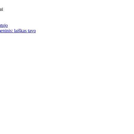
ai
atujo
eninis: laiškas tavo