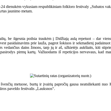
2–24 dienukėm vykusiam respublikiniam folkloro festivaly „Subatos va
kyrtas jaunimo metam.
ivalių, be ilgesnia poilsia traukėm į Didžiają aulą repetuot – dar vie
est pasidainavims prie lauža, pagrot šokiuos ir sekmadienį padainuot S
rs vedančius dains žmons, tarp jų ir aš, užkietėjs aukštaits, kiti stip
cenos pasirodys pirmų kartų. Važiuodams iš repeticijos nervavaus, ka
švenčių metuose, burtų ir įvairių papročių gausa neatsiliekanti nuo K
ūros paveldo festivalis „Lauksnos“.