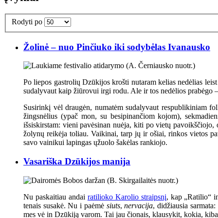
Rodyti po
Žolinė – nuo Pinčiuko iki sodybėlas Ivanausko
Po liepos gastrolių Dzūkijos krošti nutaram kelias nedėlias leis
sudalyvaut kaip žiūrovui irgi rodu. Ale ir tos nedėlios prabėgo 
Susirinkį vėl draugėn, numatėm sudalyvaut respublikiniam folkl
žingsnėlius (ypač mon, su besipinančiom kojom), sekmadienį
išsiskirstam: vieni pavėsinan nuėja, kiti po vietų pavoikščiojo
žolynų reikėja toliau. Vaikinai, tarp jų ir ošiai, rinkos vieto
savo vainikui lapingas ųžuolo šakėlas rankiojo.
Vasariška Dzūkijos manija
Nu paskaitiau andai
ratilioko Karolio straipsnį
, kap „Ratilio“ i
tenais susakė. Nu i paėmė
siuts
,
nervacija
, didžiausia sarmata:
mes vė in Dzūkiją varom. Tai jau čionais, klausykit, kokia, kiba