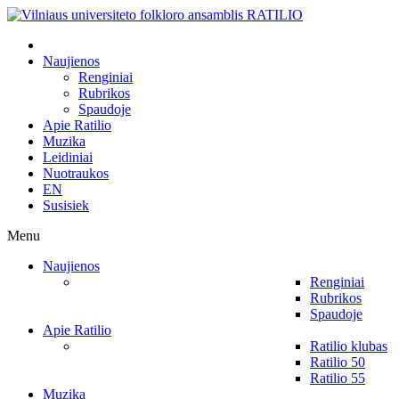
Naujienos
Renginiai
Rubrikos
Spaudoje
Apie Ratilio
Muzika
Leidiniai
Nuotraukos
EN
Susisiek
Menu
Naujienos
Renginiai
Rubrikos
Spaudoje
Apie Ratilio
Ratilio klubas
Ratilio 50
Ratilio 55
Muzika