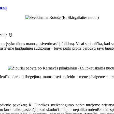
lorą
milija 😊
ymus įvyko tikras mano „atsivertimas“ į folklorą. Visai simboliška, kad s
istatėme tarptautinei auditorijai – buvo puiki proga parodyti savo tapatyb
udeniškų darbų įsibėgėjimą, mums ilsėtis neleido – mėnesį baigėme su t
adienio pavakarę K. Dineikos sveikatingumo parke turėjome pristat
ik po kurio laiko pastebėjo, kad skudučiai taip ir nepaliko rudeniškomis