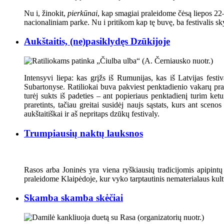
Nu i, žinokit,
pierkūnai
, kap smagiai praleidome čėsą liepos 2
nacionaliniam parke. Nu i pritikom kap tę buvę, ba festivalis s
Aukštaitis, (ne)pasiklydęs Dzūkijoje
Intensyvi liepa: kas grįžs iš Rumunijas, kas iš Latvijas fest
Subartonyse. Ratiliokai buva pakviest penktadienio vakarų prav
turėj sukts iš padeties – ant popieriaus penktadienį turim ketu
praretints, tačiau greitai susidėj naujs sąstats, kurs ant s
aukštaitiškai ir aš nepritaps dzūkų festivaly.
Trumpiausių naktų lauksnos
Rasos arba Joninės yra viena ryškiausių tradicijomis apipintų 
praleidome Klaipėdoje, kur vyko tarptautinis nematerialaus kult
Skamba skamba skėčiai